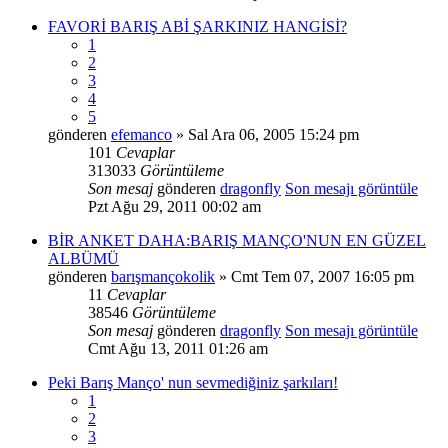
FAVORİ BARIŞ ABİ ŞARKINIZ HANGİSİ?
1
2
3
4
5
gönderen
efemanco
» Sal Ara 06, 2005 15:24 pm
101
Cevaplar
313033
Görüntüleme
Son mesaj
gönderen
dragonfly
Son mesajı görüntüle
Pzt Ağu 29, 2011 00:02 am
BİR ANKET DAHA:BARIŞ MANÇO'NUN EN GÜZEL
ALBÜMÜ
gönderen
barışmançokolik
» Cmt Tem 07, 2007 16:05 pm
11
Cevaplar
38546
Görüntüleme
Son mesaj
gönderen
dragonfly
Son mesajı görüntüle
Cmt Ağu 13, 2011 01:26 am
Peki Barış Manço' nun sevmediğiniz şarkıları!
1
2
3