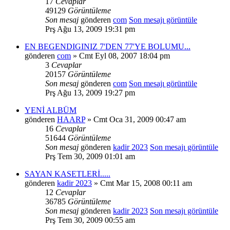
17
Cevaplar
49129
Görüntüleme
Son mesaj
gönderen
com
Son mesajı görüntüle
Prş Ağu 13, 2009 19:31 pm
EN BEGENDIGINIZ 7'DEN 77'YE BOLUMU...
gönderen
com
» Cmt Eyl 08, 2007 18:04 pm
3
Cevaplar
20157
Görüntüleme
Son mesaj
gönderen
com
Son mesajı görüntüle
Prş Ağu 13, 2009 19:27 pm
YENİ ALBÜM
gönderen
HAARP
» Cmt Oca 31, 2009 00:47 am
16
Cevaplar
51644
Görüntüleme
Son mesaj
gönderen
kadir 2023
Son mesajı görüntüle
Prş Tem 30, 2009 01:01 am
SAYAN KASETLERİ.....
gönderen
kadir 2023
» Cmt Mar 15, 2008 00:11 am
12
Cevaplar
36785
Görüntüleme
Son mesaj
gönderen
kadir 2023
Son mesajı görüntüle
Prş Tem 30, 2009 00:55 am