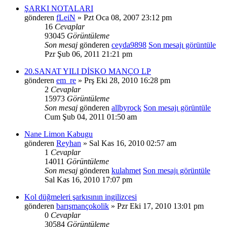
ŞARKI NOTALARI
gönderen
fLeiN
» Pzt Oca 08, 2007 23:12 pm
16
Cevaplar
93045
Görüntüleme
Son mesaj
gönderen
ceyda9898
Son mesajı görüntüle
Pzr Şub 06, 2011 21:21 pm
20.SANAT YILI DİSKO MANÇO LP
gönderen
em_re
» Prş Eki 28, 2010 16:28 pm
2
Cevaplar
15973
Görüntüleme
Son mesaj
gönderen
allbyrock
Son mesajı görüntüle
Cum Şub 04, 2011 01:50 am
Nane Limon Kabugu
gönderen
Reyhan
» Sal Kas 16, 2010 02:57 am
1
Cevaplar
14011
Görüntüleme
Son mesaj
gönderen
kulahmet
Son mesajı görüntüle
Sal Kas 16, 2010 17:07 pm
Kol düğmeleri şarkısının ingilizcesi
gönderen
barışmançokolik
» Pzr Eki 17, 2010 13:01 pm
0
Cevaplar
30584
Görüntüleme