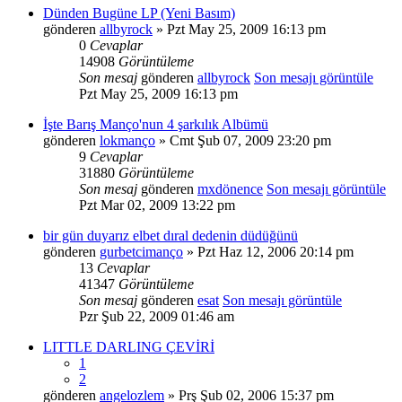
Dünden Bugüne LP (Yeni Basım)
gönderen
allbyrock
» Pzt May 25, 2009 16:13 pm
0
Cevaplar
14908
Görüntüleme
Son mesaj
gönderen
allbyrock
Son mesajı görüntüle
Pzt May 25, 2009 16:13 pm
İşte Barış Manço'nun 4 şarkılık Albümü
gönderen
lokmanço
» Cmt Şub 07, 2009 23:20 pm
9
Cevaplar
31880
Görüntüleme
Son mesaj
gönderen
mxdönence
Son mesajı görüntüle
Pzt Mar 02, 2009 13:22 pm
bir gün duyarız elbet dıral dedenin düdüğünü
gönderen
gurbetcimanço
» Pzt Haz 12, 2006 20:14 pm
13
Cevaplar
41347
Görüntüleme
Son mesaj
gönderen
esat
Son mesajı görüntüle
Pzr Şub 22, 2009 01:46 am
LITTLE DARLING ÇEVİRİ
1
2
gönderen
angelozlem
» Prş Şub 02, 2006 15:37 pm