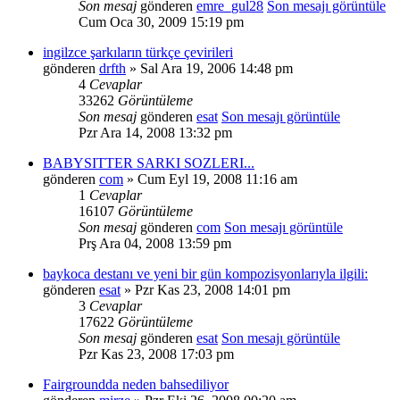
Son mesaj
gönderen
emre_gul28
Son mesajı görüntüle
Cum Oca 30, 2009 15:19 pm
ingilzce şarkıların türkçe çevirileri
gönderen
drfth
» Sal Ara 19, 2006 14:48 pm
4
Cevaplar
33262
Görüntüleme
Son mesaj
gönderen
esat
Son mesajı görüntüle
Pzr Ara 14, 2008 13:32 pm
BABYSITTER SARKI SOZLERI...
gönderen
com
» Cum Eyl 19, 2008 11:16 am
1
Cevaplar
16107
Görüntüleme
Son mesaj
gönderen
com
Son mesajı görüntüle
Prş Ara 04, 2008 13:59 pm
baykoca destanı ve yeni bir gün kompozisyonlarıyla ilgili:
gönderen
esat
» Pzr Kas 23, 2008 14:01 pm
3
Cevaplar
17622
Görüntüleme
Son mesaj
gönderen
esat
Son mesajı görüntüle
Pzr Kas 23, 2008 17:03 pm
Fairgroundda neden bahsediliyor