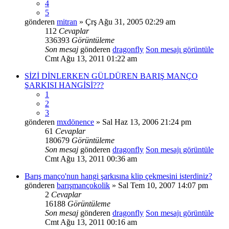
4
5
gönderen
mitran
» Çrş Ağu 31, 2005 02:29 am
112
Cevaplar
336393
Görüntüleme
Son mesaj
gönderen
dragonfly
Son mesajı görüntüle
Cmt Ağu 13, 2011 01:22 am
SİZİ DİNLERKEN GÜLDÜREN BARIŞ MANÇO
ŞARKISI HANGİSİ???
1
2
3
gönderen
mxdönence
» Sal Haz 13, 2006 21:24 pm
61
Cevaplar
180679
Görüntüleme
Son mesaj
gönderen
dragonfly
Son mesajı görüntüle
Cmt Ağu 13, 2011 00:36 am
Barış manço'nun hangi şarkısına klip çekmesini isterdiniz?
gönderen
barışmançokolik
» Sal Tem 10, 2007 14:07 pm
2
Cevaplar
16188
Görüntüleme
Son mesaj
gönderen
dragonfly
Son mesajı görüntüle
Cmt Ağu 13, 2011 00:16 am