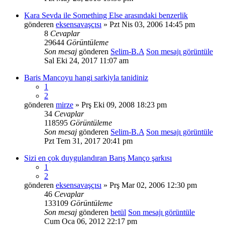
Kara Sevda ile Something Else arasındaki benzerlik
gönderen
eksensavaşçısı
» Pzt Nis 03, 2006 14:45 pm
8
Cevaplar
29644
Görüntüleme
Son mesaj
gönderen
Selim-B.A
Son mesajı görüntüle
Sal Eki 24, 2017 11:07 am
Baris Mancoyu hangi sarkiyla tanidiniz
1
2
gönderen
mirze
» Prş Eki 09, 2008 18:23 pm
34
Cevaplar
118595
Görüntüleme
Son mesaj
gönderen
Selim-B.A
Son mesajı görüntüle
Pzt Tem 31, 2017 20:41 pm
Sizi en çok duygulandıran Barış Manço şarkısı
1
2
gönderen
eksensavaşçısı
» Prş Mar 02, 2006 12:30 pm
46
Cevaplar
133109
Görüntüleme
Son mesaj
gönderen
betül
Son mesajı görüntüle
Cum Oca 06, 2012 22:17 pm