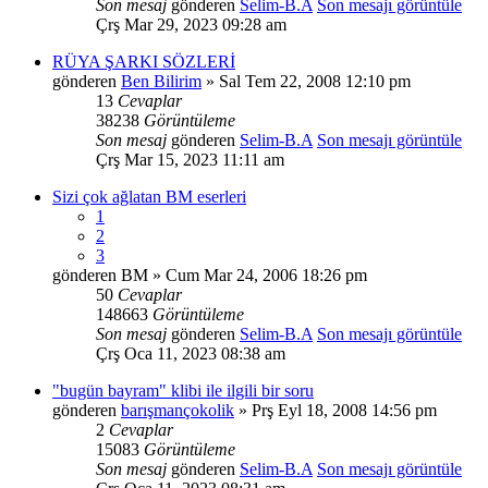
Son mesaj
gönderen
Selim-B.A
Son mesajı görüntüle
Çrş Mar 29, 2023 09:28 am
RÜYA ŞARKI SÖZLERİ
gönderen
Ben Bilirim
» Sal Tem 22, 2008 12:10 pm
13
Cevaplar
38238
Görüntüleme
Son mesaj
gönderen
Selim-B.A
Son mesajı görüntüle
Çrş Mar 15, 2023 11:11 am
Sizi çok ağlatan BM eserleri
1
2
3
gönderen
BM
» Cum Mar 24, 2006 18:26 pm
50
Cevaplar
148663
Görüntüleme
Son mesaj
gönderen
Selim-B.A
Son mesajı görüntüle
Çrş Oca 11, 2023 08:38 am
"bugün bayram" klibi ile ilgili bir soru
gönderen
barışmançokolik
» Prş Eyl 18, 2008 14:56 pm
2
Cevaplar
15083
Görüntüleme
Son mesaj
gönderen
Selim-B.A
Son mesajı görüntüle