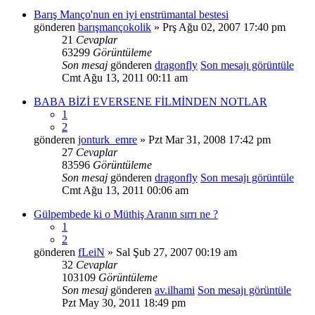
Barış Manço'nun en iyi enstrümantal bestesi
gönderen
barışmançokolik
» Prş Ağu 02, 2007 17:40 pm
21
Cevaplar
63299
Görüntüleme
Son mesaj
gönderen
dragonfly
Son mesajı görüntüle
Cmt Ağu 13, 2011 00:11 am
BABA BİZİ EVERSENE FİLMİNDEN NOTLAR
1
2
gönderen
jonturk_emre
» Pzt Mar 31, 2008 17:42 pm
27
Cevaplar
83596
Görüntüleme
Son mesaj
gönderen
dragonfly
Son mesajı görüntüle
Cmt Ağu 13, 2011 00:06 am
Gülpembede ki o Müthiş Aranın sırrı ne ?
1
2
gönderen
fLeiN
» Sal Şub 27, 2007 00:19 am
32
Cevaplar
103109
Görüntüleme
Son mesaj
gönderen
av.ilhami
Son mesajı görüntüle
Pzt May 30, 2011 18:49 pm