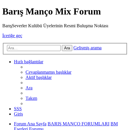
Barış Manço Mix Forum
BarışSeverler Kulübü Üyelerinin Resmi Buluşma Noktası
İçeriğe geç
Gelişmiş arama
Ara
Hızlı bağlantılar
Cevaplanmamış başlıklar
Aktif başlıklar
Ara
Takım
SSS
Giriş
Forum Ana Sayfa
BARIŞ MANÇO FORUMLARI
BM
Eserleri Forumu