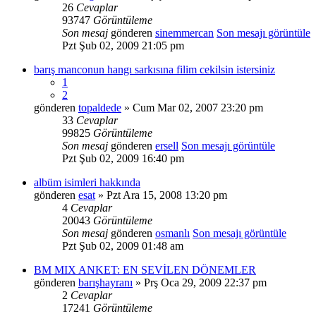
26
Cevaplar
93747
Görüntüleme
Son mesaj
gönderen
sinemmercan
Son mesajı görüntüle
Pzt Şub 02, 2009 21:05 pm
barış manconun hangı sarkısına filim cekilsin istersiniz
1
2
gönderen
topaldede
» Cum Mar 02, 2007 23:20 pm
33
Cevaplar
99825
Görüntüleme
Son mesaj
gönderen
ersell
Son mesajı görüntüle
Pzt Şub 02, 2009 16:40 pm
albüm isimleri hakkında
gönderen
esat
» Pzt Ara 15, 2008 13:20 pm
4
Cevaplar
20043
Görüntüleme
Son mesaj
gönderen
osmanlı
Son mesajı görüntüle
Pzt Şub 02, 2009 01:48 am
BM MIX ANKET: EN SEVİLEN DÖNEMLER
gönderen
barışhayranı
» Prş Oca 29, 2009 22:37 pm
2
Cevaplar
17241
Görüntüleme