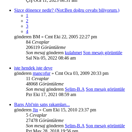
Çrş Oca 11, 2023 08:31 am
Sizce dönence nedir? (Not:Ben doğru cevabı biliyorum.)
1
2
3
4
gönderen
BM
» Cmt Eki 22, 2005 22:27 pm
84
Cevaplar
206119
Görüntüleme
Son mesaj
gönderen
kulahmet
Son mesajı görüntüle
Sal Nis 05, 2022 08:46 am
işte hendek işte deve
gönderen
mançofur
» Cmt Oca 03, 2009 20:33 pm
11
Cevaplar
48068
Görüntüleme
Son mesaj
gönderen
Selim-B.A
Son mesajı görüntüle
Pzr Eki 17, 2021 08:59 am
Barış Abi'nin satış rakamları...
gönderen
Jin
» Cum Eki 15, 2010 23:37 pm
5
Cevaplar
27478
Görüntüleme
Son mesaj
gönderen
Selim-B.A
Son mesajı görüntüle
Pzt May 28, 2018 19:56 pm