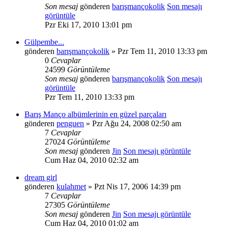
Son mesaj
gönderen
barışmançokolik
Son mesajı
görüntüle
Pzr Eki 17, 2010 13:01 pm
Gülpembe...
gönderen
barışmançokolik
» Pzr Tem 11, 2010 13:33 pm
0
Cevaplar
24599
Görüntüleme
Son mesaj
gönderen
barışmançokolik
Son mesajı
görüntüle
Pzr Tem 11, 2010 13:33 pm
Barış Manço albümlerinin en güzel parçaları
gönderen
penguen
» Pzr Ağu 24, 2008 02:50 am
7
Cevaplar
27024
Görüntüleme
Son mesaj
gönderen
Jin
Son mesajı görüntüle
Cum Haz 04, 2010 02:32 am
dream girl
gönderen
kulahmet
» Pzt Nis 17, 2006 14:39 pm
7
Cevaplar
27305
Görüntüleme
Son mesaj
gönderen
Jin
Son mesajı görüntüle
Cum Haz 04, 2010 01:02 am