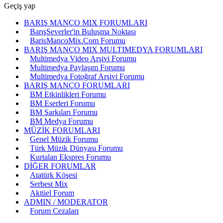
Geçiş yap
BARIŞ MANÇO MIX FORUMLARI
BarışSeverler'in Buluşma Noktası
BarisMancoMix.Com Forumu
BARIŞ MANÇO MIX MULTIMEDYA FORUMLARI
Multimedya Video Arşivi Forumu
Multimedya Paylaşım Forumu
Multimedya Fotoğraf Arşivi Forumu
BARIŞ MANÇO FORUMLARI
BM Etkinlikleri Forumu
BM Eserleri Forumu
BM Şarkıları Forumu
BM Medya Forumu
MÜZİK FORUMLARI
Genel Müzik Forumu
Türk Müzik Dünyası Forumu
Kurtalan Ekspres Forumu
DİĞER FORUMLAR
Atatürk Köşesi
Serbest Mix
Aktüel Forum
ADMIN / MODERATOR
Forum Cezaları