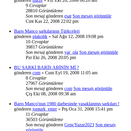
gönderen
mirze
» Pzr Eki 26, 2008 00:20 am
9
Cevaplar
28810
Görüntüleme
Son mesaj
gönderen
esat
Son mesajı görüntüle
Cmt Kas 22, 2008 22:02 pm
Barış Manço şarkılarının Türkçeleri
gönderen
plakolik
» Sal Ağu 12, 2008 19:08 pm
10
Cevaplar
39817
Görüntüleme
Son mesaj
gönderen
yar_ola
Son mesajı görüntüle
Pzr Eki 26, 2008 20:05 pm
BU SARKİ BARİS ABİNİN Mİ ?
gönderen
com
» Cum Eyl 19, 2008 11:05 am
8
Cevaplar
27967
Görüntüleme
Son mesaj
gönderen
com
Son mesajı görüntüle
Çrş Eki 08, 2008 09:38 am
Barış Manço'nun 1980 darbesinde yasaklanmış şarkıları !
gönderen
jonturk_emre
» Prş Oca 31, 2008 15:41 pm
11
Cevaplar
36503
Görüntüleme
Son mesaj
gönderen
GençYazar2023
Son mesajı
görüntüle