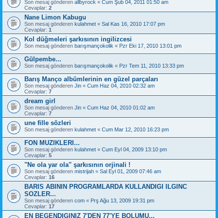
Son mesaj gönderen
allbyrock
«
Cum Şub 04, 2011 01:50 am
Cevaplar:
2
Nane Limon Kabugu
Son mesaj gönderen
kulahmet
«
Sal Kas 16, 2010 17:07 pm
Cevaplar:
1
Kol düğmeleri şarkısının ingilizcesi
Son mesaj gönderen
barışmançokolik
«
Pzr Eki 17, 2010 13:01 pm
Gülpembe...
Son mesaj gönderen
barışmançokolik
«
Pzr Tem 11, 2010 13:33 pm
Barış Manço albümlerinin en güzel parçaları
Son mesaj gönderen
Jin
«
Cum Haz 04, 2010 02:32 am
Cevaplar:
7
dream girl
Son mesaj gönderen
Jin
«
Cum Haz 04, 2010 01:02 am
Cevaplar:
7
une fille sözleri
Son mesaj gönderen
kulahmet
«
Cum Mar 12, 2010 16:23 pm
FON MUZIKLERI...
Son mesaj gönderen
kulahmet
«
Cum Eyl 04, 2009 13:10 pm
Cevaplar:
5
"Ne ola yar ola" şarkısının orjinali !
Son mesaj gönderen
mistrijah
«
Sal Eyl 01, 2009 07:46 am
Cevaplar:
16
BARIS ABININ PROGRAMLARDA KULLANDIGI ILGINC
SOZLER...
Son mesaj gönderen
com
«
Prş Ağu 13, 2009 19:31 pm
Cevaplar:
17
EN BEGENDIGINIZ 7'DEN 77'YE BOLUMU...