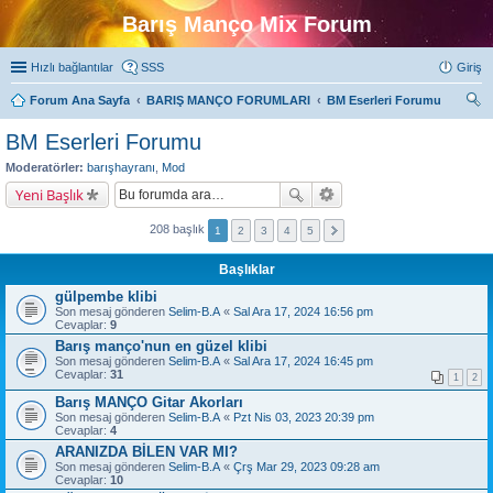
Barış Manço Mix Forum
Hızlı bağlantılar
SSS
Giriş
Forum Ana Sayfa
BARIŞ MANÇO FORUMLARI
BM Eserleri Forumu
ra
BM Eserleri Forumu
Moderatörler:
barışhayranı
,
Mod
Yeni Başlık
208 başlık
1
2
3
4
5
Başlıklar
gülpembe klibi
Son mesaj gönderen
Selim-B.A
«
Sal Ara 17, 2024 16:56 pm
Cevaplar:
9
Barış manço'nun en güzel klibi
Son mesaj gönderen
Selim-B.A
«
Sal Ara 17, 2024 16:45 pm
Cevaplar:
31
1
2
Barış MANÇO Gitar Akorları
Son mesaj gönderen
Selim-B.A
«
Pzt Nis 03, 2023 20:39 pm
Cevaplar:
4
ARANIZDA BİLEN VAR MI?
Son mesaj gönderen
Selim-B.A
«
Çrş Mar 29, 2023 09:28 am
Cevaplar:
10