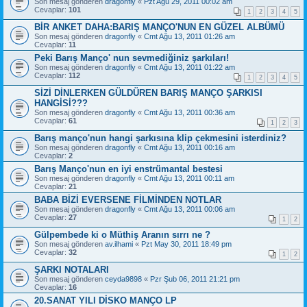
Son mesaj gönderen
dragonfly
«
Pzt Ağu 29, 2011 00:02 am
Cevaplar:
101
1
2
3
4
5
BİR ANKET DAHA:BARIŞ MANÇO'NUN EN GÜZEL ALBÜMÜ
Son mesaj gönderen
dragonfly
«
Cmt Ağu 13, 2011 01:26 am
Cevaplar:
11
Peki Barış Manço' nun sevmediğiniz şarkıları!
Son mesaj gönderen
dragonfly
«
Cmt Ağu 13, 2011 01:22 am
Cevaplar:
112
1
2
3
4
5
SİZİ DİNLERKEN GÜLDÜREN BARIŞ MANÇO ŞARKISI
HANGİSİ???
Son mesaj gönderen
dragonfly
«
Cmt Ağu 13, 2011 00:36 am
Cevaplar:
61
1
2
3
Barış manço'nun hangi şarkısına klip çekmesini isterdiniz?
Son mesaj gönderen
dragonfly
«
Cmt Ağu 13, 2011 00:16 am
Cevaplar:
2
Barış Manço'nun en iyi enstrümantal bestesi
Son mesaj gönderen
dragonfly
«
Cmt Ağu 13, 2011 00:11 am
Cevaplar:
21
BABA BİZİ EVERSENE FİLMİNDEN NOTLAR
Son mesaj gönderen
dragonfly
«
Cmt Ağu 13, 2011 00:06 am
Cevaplar:
27
1
2
Gülpembede ki o Müthiş Aranın sırrı ne ?
Son mesaj gönderen
av.ilhami
«
Pzt May 30, 2011 18:49 pm
Cevaplar:
32
1
2
ŞARKI NOTALARI
Son mesaj gönderen
ceyda9898
«
Pzr Şub 06, 2011 21:21 pm
Cevaplar:
16
20.SANAT YILI DİSKO MANÇO LP