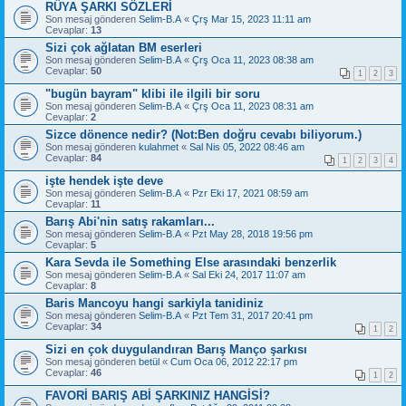
RÜYA ŞARKI SÖZLERİ
Son mesaj gönderen
Selim-B.A
«
Çrş Mar 15, 2023 11:11 am
Cevaplar:
13
Sizi çok ağlatan BM eserleri
Son mesaj gönderen
Selim-B.A
«
Çrş Oca 11, 2023 08:38 am
Cevaplar:
50
1
2
3
"bugün bayram" klibi ile ilgili bir soru
Son mesaj gönderen
Selim-B.A
«
Çrş Oca 11, 2023 08:31 am
Cevaplar:
2
Sizce dönence nedir? (Not:Ben doğru cevabı biliyorum.)
Son mesaj gönderen
kulahmet
«
Sal Nis 05, 2022 08:46 am
Cevaplar:
84
1
2
3
4
işte hendek işte deve
Son mesaj gönderen
Selim-B.A
«
Pzr Eki 17, 2021 08:59 am
Cevaplar:
11
Barış Abi'nin satış rakamları...
Son mesaj gönderen
Selim-B.A
«
Pzt May 28, 2018 19:56 pm
Cevaplar:
5
Kara Sevda ile Something Else arasındaki benzerlik
Son mesaj gönderen
Selim-B.A
«
Sal Eki 24, 2017 11:07 am
Cevaplar:
8
Baris Mancoyu hangi sarkiyla tanidiniz
Son mesaj gönderen
Selim-B.A
«
Pzt Tem 31, 2017 20:41 pm
Cevaplar:
34
1
2
Sizi en çok duygulandıran Barış Manço şarkısı
Son mesaj gönderen
betül
«
Cum Oca 06, 2012 22:17 pm
Cevaplar:
46
1
2
FAVORİ BARIŞ ABİ ŞARKINIZ HANGİSİ?