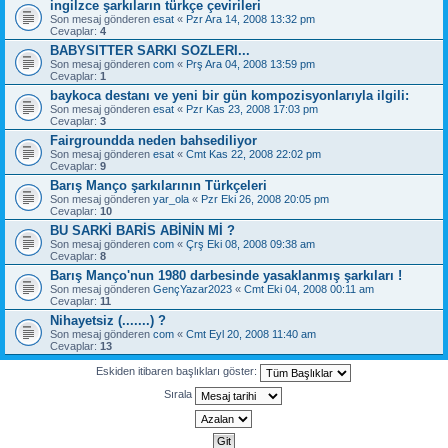
ingilzce şarkıların türkçe çevirileri
Son mesaj gönderen
esat
«
Pzr Ara 14, 2008 13:32 pm
Cevaplar:
4
BABYSITTER SARKI SOZLERI...
Son mesaj gönderen
com
«
Prş Ara 04, 2008 13:59 pm
Cevaplar:
1
baykoca destanı ve yeni bir gün kompozisyonlarıyla ilgili:
Son mesaj gönderen
esat
«
Pzr Kas 23, 2008 17:03 pm
Cevaplar:
3
Fairgroundda neden bahsediliyor
Son mesaj gönderen
esat
«
Cmt Kas 22, 2008 22:02 pm
Cevaplar:
9
Barış Manço şarkılarının Türkçeleri
Son mesaj gönderen
yar_ola
«
Pzr Eki 26, 2008 20:05 pm
Cevaplar:
10
BU SARKİ BARİS ABİNİN Mİ ?
Son mesaj gönderen
com
«
Çrş Eki 08, 2008 09:38 am
Cevaplar:
8
Barış Manço'nun 1980 darbesinde yasaklanmış şarkıları !
Son mesaj gönderen
GençYazar2023
«
Cmt Eki 04, 2008 00:11 am
Cevaplar:
11
Nihayetsiz (.......) ?
Son mesaj gönderen
com
«
Cmt Eyl 20, 2008 11:40 am
Cevaplar:
13
Eskiden itibaren başlıkları göster:
Sırala