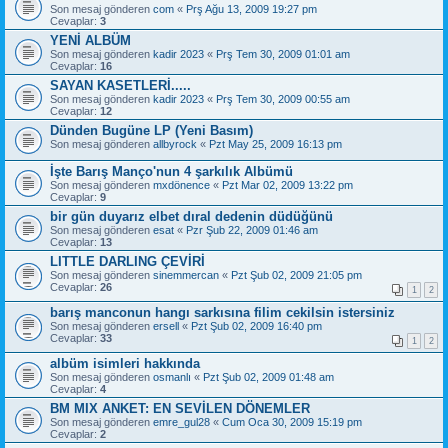
Son mesaj gönderen
com
«
Prş Ağu 13, 2009 19:27 pm
Cevaplar:
3
YENİ ALBÜM
Son mesaj gönderen
kadir 2023
«
Prş Tem 30, 2009 01:01 am
Cevaplar:
16
SAYAN KASETLERİ.....
Son mesaj gönderen
kadir 2023
«
Prş Tem 30, 2009 00:55 am
Cevaplar:
12
Dünden Bugüne LP (Yeni Basım)
Son mesaj gönderen
allbyrock
«
Pzt May 25, 2009 16:13 pm
İşte Barış Manço'nun 4 şarkılık Albümü
Son mesaj gönderen
mxdönence
«
Pzt Mar 02, 2009 13:22 pm
Cevaplar:
9
bir gün duyarız elbet dıral dedenin düdüğünü
Son mesaj gönderen
esat
«
Pzr Şub 22, 2009 01:46 am
Cevaplar:
13
LITTLE DARLING ÇEVİRİ
Son mesaj gönderen
sinemmercan
«
Pzt Şub 02, 2009 21:05 pm
Cevaplar:
26
1
2
barış manconun hangı sarkısına filim cekilsin istersiniz
Son mesaj gönderen
ersell
«
Pzt Şub 02, 2009 16:40 pm
Cevaplar:
33
1
2
albüm isimleri hakkında
Son mesaj gönderen
osmanlı
«
Pzt Şub 02, 2009 01:48 am
Cevaplar:
4
BM MIX ANKET: EN SEVİLEN DÖNEMLER
Son mesaj gönderen
emre_gul28
«
Cum Oca 30, 2009 15:19 pm
Cevaplar:
2