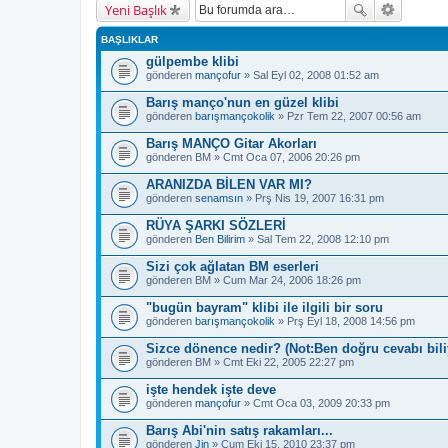
Yeni Başlık
BAŞLIKLAR
gülpembe klibi
gönderen
mançofur
» Sal Eyl 02, 2008 01:52 am
Barış manço'nun en güzel klibi
gönderen
barışmançokolik
» Pzr Tem 22, 2007 00:56 am
Barış MANÇO Gitar Akorları
gönderen
BM
» Cmt Oca 07, 2006 20:26 pm
ARANIZDA BİLEN VAR MI?
gönderen
senamsın
» Prş Nis 19, 2007 16:31 pm
RÜYA ŞARKI SÖZLERİ
gönderen
Ben Bilirim
» Sal Tem 22, 2008 12:10 pm
Sizi çok ağlatan BM eserleri
gönderen
BM
» Cum Mar 24, 2006 18:26 pm
"bugün bayram" klibi ile ilgili bir soru
gönderen
barışmançokolik
» Prş Eyl 18, 2008 14:56 pm
Sizce dönence nedir? (Not:Ben doğru cevabı bil
gönderen
BM
» Cmt Eki 22, 2005 22:27 pm
işte hendek işte deve
gönderen
mançofur
» Cmt Oca 03, 2009 20:33 pm
Barış Abi'nin satış rakamları...
gönderen
Jin
» Cum Eki 15, 2010 23:37 pm