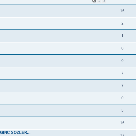
1
2
16
2
1
0
0
7
7
0
5
16
GINC SOZLER...
17