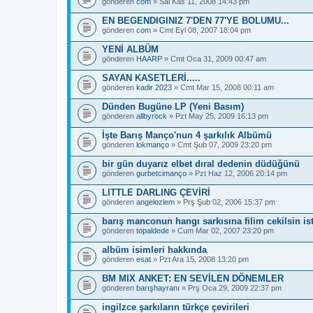
gönderen
com
» Sal Kas 11, 2008 14:43 pm
EN BEGENDIGINIZ 7'DEN 77'YE BOLUMU...
gönderen
com
» Cmt Eyl 08, 2007 18:04 pm
YENİ ALBÜM
gönderen
HAARP
» Cmt Oca 31, 2009 00:47 am
SAYAN KASETLERİ.....
gönderen
kadir 2023
» Cmt Mar 15, 2008 00:11 am
Dünden Bugüne LP (Yeni Basım)
gönderen
allbyrock
» Pzt May 25, 2009 16:13 pm
İşte Barış Manço'nun 4 şarkılık Albümü
gönderen
lokmanço
» Cmt Şub 07, 2009 23:20 pm
bir gün duyarız elbet dıral dedenin düdüğünü
gönderen
gurbetcimanço
» Pzt Haz 12, 2006 20:14 pm
LITTLE DARLING ÇEVİRİ
gönderen
angelozlem
» Prş Şub 02, 2006 15:37 pm
barış manconun hangı sarkısına filim cekilsin ist
gönderen
topaldede
» Cum Mar 02, 2007 23:20 pm
albüm isimleri hakkında
gönderen
esat
» Pzt Ara 15, 2008 13:20 pm
BM MIX ANKET: EN SEVİLEN DÖNEMLER
gönderen
barışhayranı
» Prş Oca 29, 2009 22:37 pm
ingilzce şarkıların türkçe çevirileri