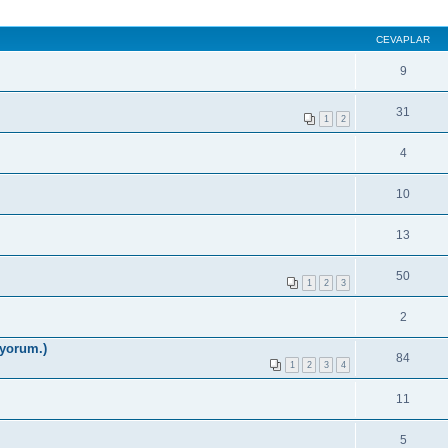
CEVAPLAR
9
31
1
2
4
10
13
50
1
2
3
2
iyorum.)
84
1
2
3
4
11
5