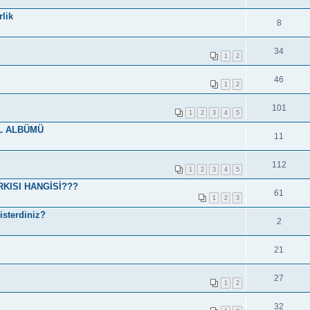
lik
8
34
1
2
46
1
2
101
1
2
3
4
5
L ALBÜMÜ
11
112
1
2
3
4
5
KISI HANGİSİ???
61
1
2
3
isterdiniz?
2
21
27
1
2
32