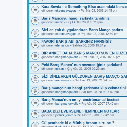
Kara Sevda ile Something Else arasındaki benzer
gönderen
eksensavaşçısı
» Pzt Nis 03, 2006 14:45 pm
Baris Mancoyu hangi sarkiyla tanidiniz
gönderen
mirze
» Prş Eki 09, 2008 18:23 pm
Sizi en çok duygulandıran Barış Manço şarkısı
gönderen
eksensavaşçısı
» Prş Mar 02, 2006 12:30 pm
FAVORİ BARIŞ ABİ ŞARKINIZ HANGİSİ?
gönderen
efemanco
» Sal Ara 06, 2005 15:24 pm
BİR ANKET DAHA:BARIŞ MANÇO'NUN EN GÜZE
gönderen
barışmançokolik
» Cmt Tem 07, 2007 16:05 pm
Peki Barış Manço' nun sevmediğiniz şarkıları!
gönderen
mitran
» Çrş Ağu 31, 2005 02:29 am
SİZİ DİNLERKEN GÜLDÜREN BARIŞ MANÇO ŞAR
gönderen
mxdönence
» Sal Haz 13, 2006 21:24 pm
Barış manço'nun hangi şarkısına klip çekmesini 
gönderen
barışmançokolik
» Sal Tem 10, 2007 14:07 pm
Barış Manço'nun en iyi enstrümantal bestesi
gönderen
barışmançokolik
» Prş Ağu 02, 2007 17:40 pm
BABA BİZİ EVERSENE FİLMİNDEN NOTLAR
gönderen
jonturk_emre
» Pzt Mar 31, 2008 17:42 pm
Gülpembede ki o Müthiş Aranın sırrı ne ?
gönderen
fLeiN
» Sal Şub 27, 2007 00:19 am