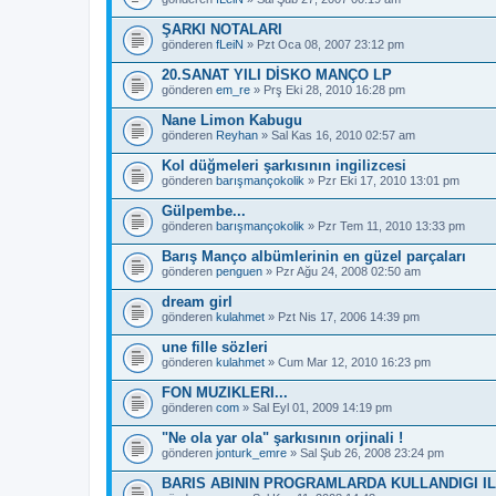
ŞARKI NOTALARI
gönderen
fLeiN
» Pzt Oca 08, 2007 23:12 pm
20.SANAT YILI DİSKO MANÇO LP
gönderen
em_re
» Prş Eki 28, 2010 16:28 pm
Nane Limon Kabugu
gönderen
Reyhan
» Sal Kas 16, 2010 02:57 am
Kol düğmeleri şarkısının ingilizcesi
gönderen
barışmançokolik
» Pzr Eki 17, 2010 13:01 pm
Gülpembe...
gönderen
barışmançokolik
» Pzr Tem 11, 2010 13:33 pm
Barış Manço albümlerinin en güzel parçaları
gönderen
penguen
» Pzr Ağu 24, 2008 02:50 am
dream girl
gönderen
kulahmet
» Pzt Nis 17, 2006 14:39 pm
une fille sözleri
gönderen
kulahmet
» Cum Mar 12, 2010 16:23 pm
FON MUZIKLERI...
gönderen
com
» Sal Eyl 01, 2009 14:19 pm
"Ne ola yar ola" şarkısının orjinali !
gönderen
jonturk_emre
» Sal Şub 26, 2008 23:24 pm
BARIS ABININ PROGRAMLARDA KULLANDIGI IL