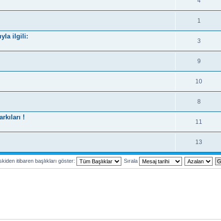
4
1
la ilgili:
3
9
10
8
kıları !
11
13
kiden itibaren başlıkları göster:
Sırala