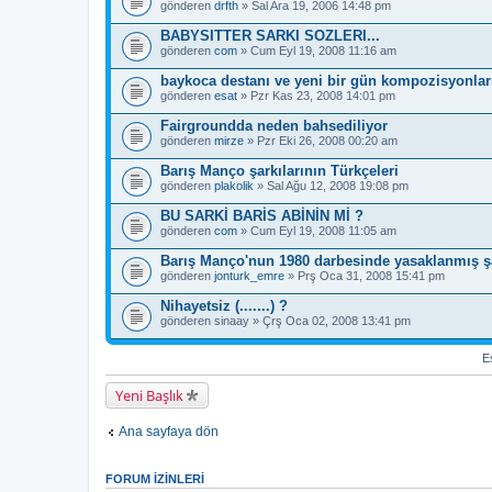
gönderen
drfth
» Sal Ara 19, 2006 14:48 pm
BABYSITTER SARKI SOZLERI...
gönderen
com
» Cum Eyl 19, 2008 11:16 am
baykoca destanı ve yeni bir gün kompozisyonlarıy
gönderen
esat
» Pzr Kas 23, 2008 14:01 pm
Fairgroundda neden bahsediliyor
gönderen
mirze
» Pzr Eki 26, 2008 00:20 am
Barış Manço şarkılarının Türkçeleri
gönderen
plakolik
» Sal Ağu 12, 2008 19:08 pm
BU SARKİ BARİS ABİNİN Mİ ?
gönderen
com
» Cum Eyl 19, 2008 11:05 am
Barış Manço'nun 1980 darbesinde yasaklanmış şar
gönderen
jonturk_emre
» Prş Oca 31, 2008 15:41 pm
Nihayetsiz (.......) ?
gönderen
sinaay
» Çrş Oca 02, 2008 13:41 pm
Es
Yeni Başlık
Ana sayfaya dön
FORUM IZINLERI