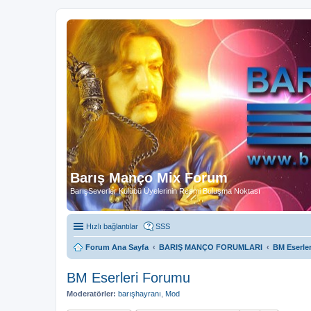
Barış Manço Mix Forum
BarışSeverler Kulübü Üyelerinin Resmi Buluşma Noktası
Hızlı bağlantılar
SSS
Forum Ana Sayfa
BARIŞ MANÇO FORUMLARI
BM Eserle
BM Eserleri Forumu
Moderatörler:
barışhayranı
,
Mod