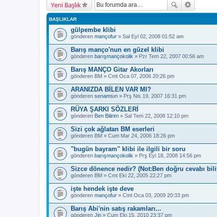
Yeni Başlık
BAŞLIKLAR
gülpembe klibi
gönderen
mançofur
» Sal Eyl 02, 2008 01:52 am
Barış manço'nun en güzel klibi
gönderen
barışmançokolik
» Pzr Tem 22, 2007 00:56 am
Barış MANÇO Gitar Akorları
gönderen
BM
» Cmt Oca 07, 2006 20:26 pm
ARANIZDA BİLEN VAR MI?
gönderen
senamsın
» Prş Nis 19, 2007 16:31 pm
RÜYA ŞARKI SÖZLERİ
gönderen
Ben Bilirim
» Sal Tem 22, 2008 12:10 pm
Sizi çok ağlatan BM eserleri
gönderen
BM
» Cum Mar 24, 2006 18:26 pm
"bugün bayram" klibi ile ilgili bir soru
gönderen
barışmançokolik
» Prş Eyl 18, 2008 14:56 pm
Sizce dönence nedir? (Not:Ben doğru cevabı bil
gönderen
BM
» Cmt Eki 22, 2005 22:27 pm
işte hendek işte deve
gönderen
mançofur
» Cmt Oca 03, 2009 20:33 pm
Barış Abi'nin satış rakamları...
gönderen
Jin
» Cum Eki 15, 2010 23:37 pm