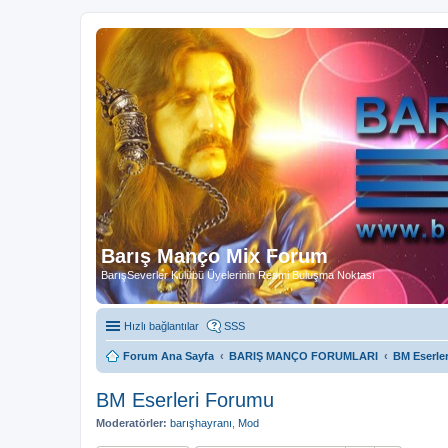
Barış Manço Mix Forum
BarışSeverler Kulübü Üyelerinin Resmi Buluşma Noktası
Hızlı bağlantılar
SSS
Forum Ana Sayfa
BARIŞ MANÇO FORUMLARI
BM Eserle
BM Eserleri Forumu
Moderatörler:
barışhayranı
,
Mod