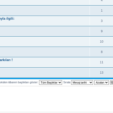
4
1
la ilgili:
3
9
10
8
kıları !
11
13
kiden itibaren başlıkları göster:
Sırala