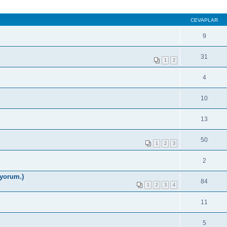
CEVAPLAR
9
31
1
2
4
10
13
50
1
2
3
2
iyorum.)
84
1
2
3
4
11
5