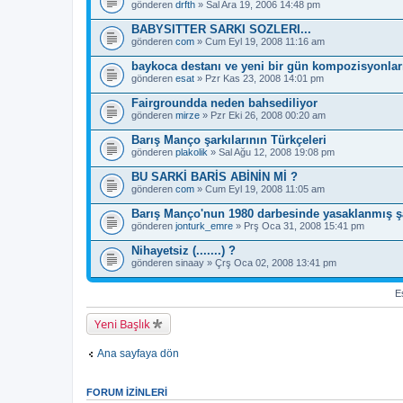
gönderen
drfth
» Sal Ara 19, 2006 14:48 pm
BABYSITTER SARKI SOZLERI...
gönderen
com
» Cum Eyl 19, 2008 11:16 am
baykoca destanı ve yeni bir gün kompozisyonlarıy
gönderen
esat
» Pzr Kas 23, 2008 14:01 pm
Fairgroundda neden bahsediliyor
gönderen
mirze
» Pzr Eki 26, 2008 00:20 am
Barış Manço şarkılarının Türkçeleri
gönderen
plakolik
» Sal Ağu 12, 2008 19:08 pm
BU SARKİ BARİS ABİNİN Mİ ?
gönderen
com
» Cum Eyl 19, 2008 11:05 am
Barış Manço'nun 1980 darbesinde yasaklanmış şar
gönderen
jonturk_emre
» Prş Oca 31, 2008 15:41 pm
Nihayetsiz (.......) ?
gönderen
sinaay
» Çrş Oca 02, 2008 13:41 pm
Es
Yeni Başlık
Ana sayfaya dön
FORUM IZINLERI