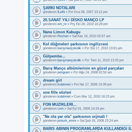
ŞARKI NOTALARI
gönderen
fLeiN
» Pzt Oca 08, 2007 23:12 pm
20.SANAT YILI DİSKO MANÇO LP
gönderen
em_re
» Prş Eki 28, 2010 16:28 pm
Nane Limon Kabugu
gönderen
Reyhan
» Sal Kas 16, 2010 02:57 am
Kol düğmeleri şarkısının ingilizcesi
gönderen
barışmançokolik
» Pzr Eki 17, 2010 13:01 pm
Gülpembe...
gönderen
barışmançokolik
» Pzr Tem 11, 2010 13:33 pm
Barış Manço albümlerinin en güzel parçaları
gönderen
penguen
» Pzr Ağu 24, 2008 02:50 am
dream girl
gönderen
kulahmet
» Pzt Nis 17, 2006 14:39 pm
une fille sözleri
gönderen
kulahmet
» Cum Mar 12, 2010 16:23 pm
FON MUZIKLERI...
gönderen
com
» Sal Eyl 01, 2009 14:19 pm
"Ne ola yar ola" şarkısının orjinali !
gönderen
jonturk_emre
» Sal Şub 26, 2008 23:24 pm
BARIS ABININ PROGRAMLARDA KULLANDIGI IL