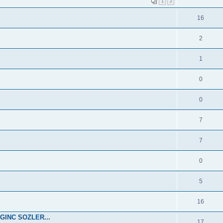
1
2
16
2
1
0
0
7
7
0
5
16
GINC SOZLER...
17