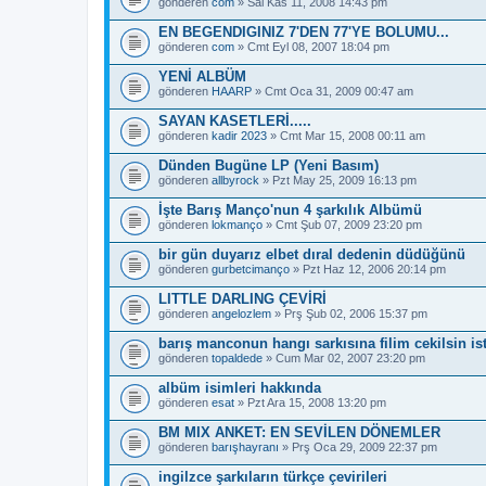
gönderen
com
» Sal Kas 11, 2008 14:43 pm
EN BEGENDIGINIZ 7'DEN 77'YE BOLUMU...
gönderen
com
» Cmt Eyl 08, 2007 18:04 pm
YENİ ALBÜM
gönderen
HAARP
» Cmt Oca 31, 2009 00:47 am
SAYAN KASETLERİ.....
gönderen
kadir 2023
» Cmt Mar 15, 2008 00:11 am
Dünden Bugüne LP (Yeni Basım)
gönderen
allbyrock
» Pzt May 25, 2009 16:13 pm
İşte Barış Manço'nun 4 şarkılık Albümü
gönderen
lokmanço
» Cmt Şub 07, 2009 23:20 pm
bir gün duyarız elbet dıral dedenin düdüğünü
gönderen
gurbetcimanço
» Pzt Haz 12, 2006 20:14 pm
LITTLE DARLING ÇEVİRİ
gönderen
angelozlem
» Prş Şub 02, 2006 15:37 pm
barış manconun hangı sarkısına filim cekilsin ist
gönderen
topaldede
» Cum Mar 02, 2007 23:20 pm
albüm isimleri hakkında
gönderen
esat
» Pzt Ara 15, 2008 13:20 pm
BM MIX ANKET: EN SEVİLEN DÖNEMLER
gönderen
barışhayranı
» Prş Oca 29, 2009 22:37 pm
ingilzce şarkıların türkçe çevirileri