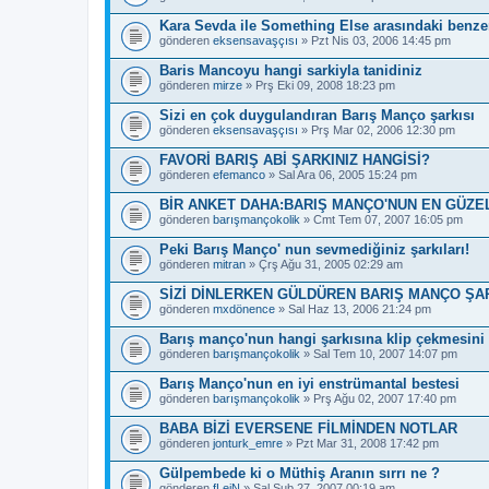
Kara Sevda ile Something Else arasındaki benzer
gönderen
eksensavaşçısı
» Pzt Nis 03, 2006 14:45 pm
Baris Mancoyu hangi sarkiyla tanidiniz
gönderen
mirze
» Prş Eki 09, 2008 18:23 pm
Sizi en çok duygulandıran Barış Manço şarkısı
gönderen
eksensavaşçısı
» Prş Mar 02, 2006 12:30 pm
FAVORİ BARIŞ ABİ ŞARKINIZ HANGİSİ?
gönderen
efemanco
» Sal Ara 06, 2005 15:24 pm
BİR ANKET DAHA:BARIŞ MANÇO'NUN EN GÜZE
gönderen
barışmançokolik
» Cmt Tem 07, 2007 16:05 pm
Peki Barış Manço' nun sevmediğiniz şarkıları!
gönderen
mitran
» Çrş Ağu 31, 2005 02:29 am
SİZİ DİNLERKEN GÜLDÜREN BARIŞ MANÇO ŞAR
gönderen
mxdönence
» Sal Haz 13, 2006 21:24 pm
Barış manço'nun hangi şarkısına klip çekmesini 
gönderen
barışmançokolik
» Sal Tem 10, 2007 14:07 pm
Barış Manço'nun en iyi enstrümantal bestesi
gönderen
barışmançokolik
» Prş Ağu 02, 2007 17:40 pm
BABA BİZİ EVERSENE FİLMİNDEN NOTLAR
gönderen
jonturk_emre
» Pzt Mar 31, 2008 17:42 pm
Gülpembede ki o Müthiş Aranın sırrı ne ?
gönderen
fLeiN
» Sal Şub 27, 2007 00:19 am