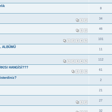
lik
8
34
1
2
46
1
2
101
1
2
3
4
5
L ALBÜMÜ
11
112
1
2
3
4
5
KISI HANGİSİ???
61
1
2
3
isterdiniz?
2
21
27
1
2
32