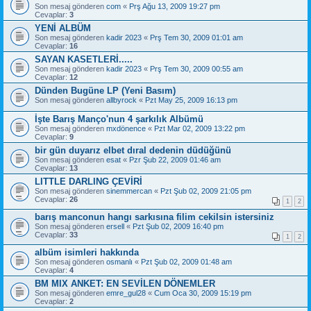
Son mesaj gönderen
com
«
Prş Ağu 13, 2009 19:27 pm
Cevaplar:
3
YENİ ALBÜM
Son mesaj gönderen
kadir 2023
«
Prş Tem 30, 2009 01:01 am
Cevaplar:
16
SAYAN KASETLERİ.....
Son mesaj gönderen
kadir 2023
«
Prş Tem 30, 2009 00:55 am
Cevaplar:
12
Dünden Bugüne LP (Yeni Basım)
Son mesaj gönderen
allbyrock
«
Pzt May 25, 2009 16:13 pm
İşte Barış Manço'nun 4 şarkılık Albümü
Son mesaj gönderen
mxdönence
«
Pzt Mar 02, 2009 13:22 pm
Cevaplar:
9
bir gün duyarız elbet dıral dedenin düdüğünü
Son mesaj gönderen
esat
«
Pzr Şub 22, 2009 01:46 am
Cevaplar:
13
LITTLE DARLING ÇEVİRİ
Son mesaj gönderen
sinemmercan
«
Pzt Şub 02, 2009 21:05 pm
Cevaplar:
26
1
2
barış manconun hangı sarkısına filim cekilsin istersiniz
Son mesaj gönderen
ersell
«
Pzt Şub 02, 2009 16:40 pm
Cevaplar:
33
1
2
albüm isimleri hakkında
Son mesaj gönderen
osmanlı
«
Pzt Şub 02, 2009 01:48 am
Cevaplar:
4
BM MIX ANKET: EN SEVİLEN DÖNEMLER
Son mesaj gönderen
emre_gul28
«
Cum Oca 30, 2009 15:19 pm
Cevaplar:
2