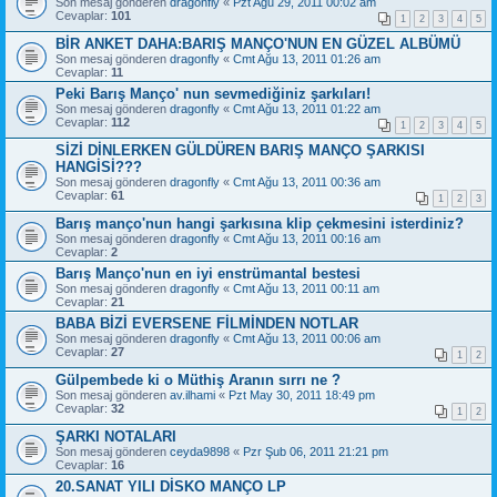
Son mesaj gönderen
dragonfly
«
Pzt Ağu 29, 2011 00:02 am
Cevaplar:
101
1
2
3
4
5
BİR ANKET DAHA:BARIŞ MANÇO'NUN EN GÜZEL ALBÜMÜ
Son mesaj gönderen
dragonfly
«
Cmt Ağu 13, 2011 01:26 am
Cevaplar:
11
Peki Barış Manço' nun sevmediğiniz şarkıları!
Son mesaj gönderen
dragonfly
«
Cmt Ağu 13, 2011 01:22 am
Cevaplar:
112
1
2
3
4
5
SİZİ DİNLERKEN GÜLDÜREN BARIŞ MANÇO ŞARKISI
HANGİSİ???
Son mesaj gönderen
dragonfly
«
Cmt Ağu 13, 2011 00:36 am
Cevaplar:
61
1
2
3
Barış manço'nun hangi şarkısına klip çekmesini isterdiniz?
Son mesaj gönderen
dragonfly
«
Cmt Ağu 13, 2011 00:16 am
Cevaplar:
2
Barış Manço'nun en iyi enstrümantal bestesi
Son mesaj gönderen
dragonfly
«
Cmt Ağu 13, 2011 00:11 am
Cevaplar:
21
BABA BİZİ EVERSENE FİLMİNDEN NOTLAR
Son mesaj gönderen
dragonfly
«
Cmt Ağu 13, 2011 00:06 am
Cevaplar:
27
1
2
Gülpembede ki o Müthiş Aranın sırrı ne ?
Son mesaj gönderen
av.ilhami
«
Pzt May 30, 2011 18:49 pm
Cevaplar:
32
1
2
ŞARKI NOTALARI
Son mesaj gönderen
ceyda9898
«
Pzr Şub 06, 2011 21:21 pm
Cevaplar:
16
20.SANAT YILI DİSKO MANÇO LP