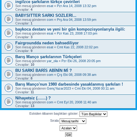
ingilzce şarkıların türkçe çevirileri
Son mesaj gönderen
esat
«
Pzr Ara 14, 2008 13:32 pm
Cevaplar:
4
BABYSITTER SARKI SOZLERI...
Son mesaj gönderen
com
«
Prş Ara 04, 2008 13:59 pm
Cevaplar:
1
baykoca destanı ve yeni bir gün kompozisyonlarıyla ilgili:
Son mesaj gönderen
esat
«
Pzr Kas 23, 2008 17:03 pm
Cevaplar:
3
Fairgroundda neden bahsediliyor
Son mesaj gönderen
esat
«
Cmt Kas 22, 2008 22:02 pm
Cevaplar:
9
Barış Manço şarkılarının Türkçeleri
Son mesaj gönderen
yar_ola
«
Pzr Eki 26, 2008 20:05 pm
Cevaplar:
10
BU SARKİ BARİS ABİNİN Mİ ?
Son mesaj gönderen
com
«
Çrş Eki 08, 2008 09:38 am
Cevaplar:
8
Barış Manço'nun 1980 darbesinde yasaklanmış şarkıları !
Son mesaj gönderen
GençYazar2023
«
Cmt Eki 04, 2008 00:11 am
Cevaplar:
11
Nihayetsiz (.......) ?
Son mesaj gönderen
com
«
Cmt Eyl 20, 2008 11:40 am
Cevaplar:
13
Eskiden itibaren başlıkları göster:
Sırala