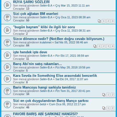
RÜYA ŞARKI SÖZLERİ
Son mesaj gönderen
Selim-B.A
«
Çrş Mar 15, 2023 11:11 am
Cevaplar:
13
Sizi çok ağlatan BM eserleri
Son mesaj gönderen
Selim-B.A
«
Çrş Oca 11, 2023 08:38 am
Cevaplar:
50
1
2
3
"bugün bayram" klibi ile ilgili bir soru
Son mesaj gönderen
Selim-B.A
«
Çrş Oca 11, 2023 08:31 am
Cevaplar:
2
Sizce dönence nedir? (Not:Ben doğru cevabı biliyorum.)
Son mesaj gönderen
kulahmet
«
Sal Nis 05, 2022 08:46 am
Cevaplar:
84
1
2
3
4
işte hendek işte deve
Son mesaj gönderen
Selim-B.A
«
Pzr Eki 17, 2021 08:59 am
Cevaplar:
11
Barış Abi'nin satış rakamları...
Son mesaj gönderen
Selim-B.A
«
Pzt May 28, 2018 19:56 pm
Cevaplar:
5
Kara Sevda ile Something Else arasındaki benzerlik
Son mesaj gönderen
Selim-B.A
«
Sal Eki 24, 2017 11:07 am
Cevaplar:
8
Baris Mancoyu hangi sarkiyla tanidiniz
Son mesaj gönderen
Selim-B.A
«
Pzt Tem 31, 2017 20:41 pm
Cevaplar:
34
1
2
Sizi en çok duygulandıran Barış Manço şarkısı
Son mesaj gönderen
betül
«
Cum Oca 06, 2012 22:17 pm
Cevaplar:
46
1
2
FAVORİ BARIŞ ABİ ŞARKINIZ HANGİSİ?