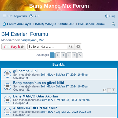
Barış Manço Mix Forum
Hızlı bağlantılar
SSS
Giriş
Forum Ana Sayfa
BARIŞ MANÇO FORUMLARI
BM Eserleri Forumu
ra
BM Eserleri Forumu
Moderatörler:
barışhayranı
,
Mod
Yeni Başlık
208 başlık
1
2
3
4
5
Başlıklar
gülpembe klibi
Son mesaj gönderen
Selim-B.A
«
Sal Ara 17, 2024 16:56 pm
Cevaplar:
9
Barış manço'nun en güzel klibi
Son mesaj gönderen
Selim-B.A
«
Sal Ara 17, 2024 16:45 pm
Cevaplar:
31
1
2
Barış MANÇO Gitar Akorları
Son mesaj gönderen
Selim-B.A
«
Pzt Nis 03, 2023 20:39 pm
Cevaplar:
4
ARANIZDA BİLEN VAR MI?
Son mesaj gönderen
Selim-B.A
«
Çrş Mar 29, 2023 09:28 am
Cevaplar:
10