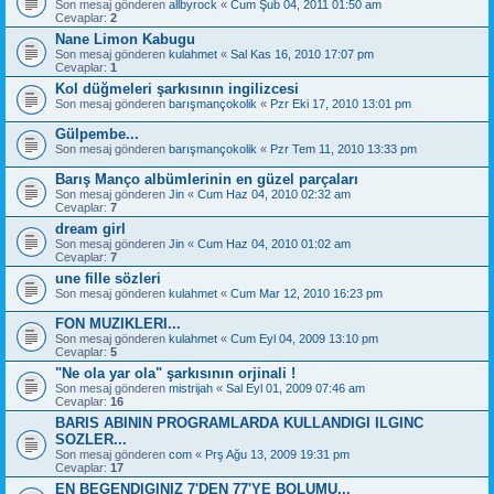
Son mesaj gönderen
allbyrock
«
Cum Şub 04, 2011 01:50 am
Cevaplar:
2
Nane Limon Kabugu
Son mesaj gönderen
kulahmet
«
Sal Kas 16, 2010 17:07 pm
Cevaplar:
1
Kol düğmeleri şarkısının ingilizcesi
Son mesaj gönderen
barışmançokolik
«
Pzr Eki 17, 2010 13:01 pm
Gülpembe...
Son mesaj gönderen
barışmançokolik
«
Pzr Tem 11, 2010 13:33 pm
Barış Manço albümlerinin en güzel parçaları
Son mesaj gönderen
Jin
«
Cum Haz 04, 2010 02:32 am
Cevaplar:
7
dream girl
Son mesaj gönderen
Jin
«
Cum Haz 04, 2010 01:02 am
Cevaplar:
7
une fille sözleri
Son mesaj gönderen
kulahmet
«
Cum Mar 12, 2010 16:23 pm
FON MUZIKLERI...
Son mesaj gönderen
kulahmet
«
Cum Eyl 04, 2009 13:10 pm
Cevaplar:
5
"Ne ola yar ola" şarkısının orjinali !
Son mesaj gönderen
mistrijah
«
Sal Eyl 01, 2009 07:46 am
Cevaplar:
16
BARIS ABININ PROGRAMLARDA KULLANDIGI ILGINC
SOZLER...
Son mesaj gönderen
com
«
Prş Ağu 13, 2009 19:31 pm
Cevaplar:
17
EN BEGENDIGINIZ 7'DEN 77'YE BOLUMU...