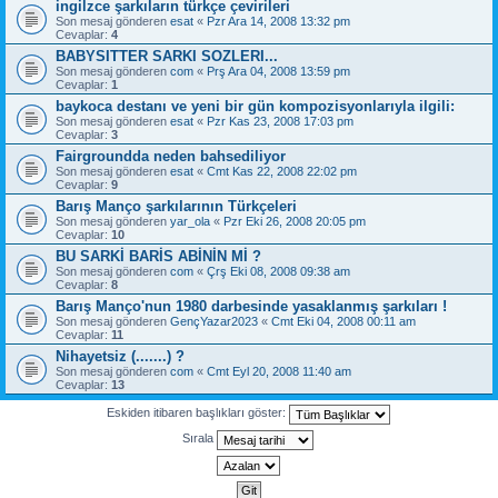
ingilzce şarkıların türkçe çevirileri
Son mesaj gönderen
esat
«
Pzr Ara 14, 2008 13:32 pm
Cevaplar:
4
BABYSITTER SARKI SOZLERI...
Son mesaj gönderen
com
«
Prş Ara 04, 2008 13:59 pm
Cevaplar:
1
baykoca destanı ve yeni bir gün kompozisyonlarıyla ilgili:
Son mesaj gönderen
esat
«
Pzr Kas 23, 2008 17:03 pm
Cevaplar:
3
Fairgroundda neden bahsediliyor
Son mesaj gönderen
esat
«
Cmt Kas 22, 2008 22:02 pm
Cevaplar:
9
Barış Manço şarkılarının Türkçeleri
Son mesaj gönderen
yar_ola
«
Pzr Eki 26, 2008 20:05 pm
Cevaplar:
10
BU SARKİ BARİS ABİNİN Mİ ?
Son mesaj gönderen
com
«
Çrş Eki 08, 2008 09:38 am
Cevaplar:
8
Barış Manço'nun 1980 darbesinde yasaklanmış şarkıları !
Son mesaj gönderen
GençYazar2023
«
Cmt Eki 04, 2008 00:11 am
Cevaplar:
11
Nihayetsiz (.......) ?
Son mesaj gönderen
com
«
Cmt Eyl 20, 2008 11:40 am
Cevaplar:
13
Eskiden itibaren başlıkları göster:
Sırala