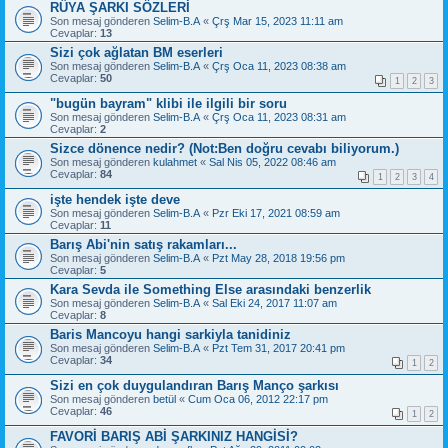
RÜYA ŞARKI SÖZLERİ
Son mesaj gönderen
Selim-B.A
«
Çrş Mar 15, 2023 11:11 am
Cevaplar:
13
Sizi çok ağlatan BM eserleri
Son mesaj gönderen
Selim-B.A
«
Çrş Oca 11, 2023 08:38 am
Cevaplar:
50
1
2
3
"bugün bayram" klibi ile ilgili bir soru
Son mesaj gönderen
Selim-B.A
«
Çrş Oca 11, 2023 08:31 am
Cevaplar:
2
Sizce dönence nedir? (Not:Ben doğru cevabı biliyorum.)
Son mesaj gönderen
kulahmet
«
Sal Nis 05, 2022 08:46 am
Cevaplar:
84
1
2
3
4
işte hendek işte deve
Son mesaj gönderen
Selim-B.A
«
Pzr Eki 17, 2021 08:59 am
Cevaplar:
11
Barış Abi'nin satış rakamları...
Son mesaj gönderen
Selim-B.A
«
Pzt May 28, 2018 19:56 pm
Cevaplar:
5
Kara Sevda ile Something Else arasındaki benzerlik
Son mesaj gönderen
Selim-B.A
«
Sal Eki 24, 2017 11:07 am
Cevaplar:
8
Baris Mancoyu hangi sarkiyla tanidiniz
Son mesaj gönderen
Selim-B.A
«
Pzt Tem 31, 2017 20:41 pm
Cevaplar:
34
1
2
Sizi en çok duygulandıran Barış Manço şarkısı
Son mesaj gönderen
betül
«
Cum Oca 06, 2012 22:17 pm
Cevaplar:
46
1
2
FAVORİ BARIŞ ABİ ŞARKINIZ HANGİSİ?