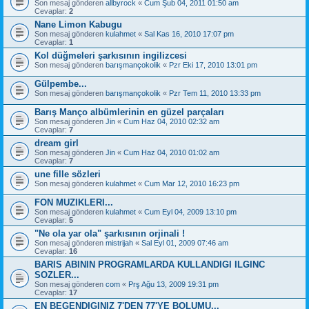
Son mesaj gönderen
allbyrock
«
Cum Şub 04, 2011 01:50 am
Cevaplar:
2
Nane Limon Kabugu
Son mesaj gönderen
kulahmet
«
Sal Kas 16, 2010 17:07 pm
Cevaplar:
1
Kol düğmeleri şarkısının ingilizcesi
Son mesaj gönderen
barışmançokolik
«
Pzr Eki 17, 2010 13:01 pm
Gülpembe...
Son mesaj gönderen
barışmançokolik
«
Pzr Tem 11, 2010 13:33 pm
Barış Manço albümlerinin en güzel parçaları
Son mesaj gönderen
Jin
«
Cum Haz 04, 2010 02:32 am
Cevaplar:
7
dream girl
Son mesaj gönderen
Jin
«
Cum Haz 04, 2010 01:02 am
Cevaplar:
7
une fille sözleri
Son mesaj gönderen
kulahmet
«
Cum Mar 12, 2010 16:23 pm
FON MUZIKLERI...
Son mesaj gönderen
kulahmet
«
Cum Eyl 04, 2009 13:10 pm
Cevaplar:
5
"Ne ola yar ola" şarkısının orjinali !
Son mesaj gönderen
mistrijah
«
Sal Eyl 01, 2009 07:46 am
Cevaplar:
16
BARIS ABININ PROGRAMLARDA KULLANDIGI ILGINC
SOZLER...
Son mesaj gönderen
com
«
Prş Ağu 13, 2009 19:31 pm
Cevaplar:
17
EN BEGENDIGINIZ 7'DEN 77'YE BOLUMU...