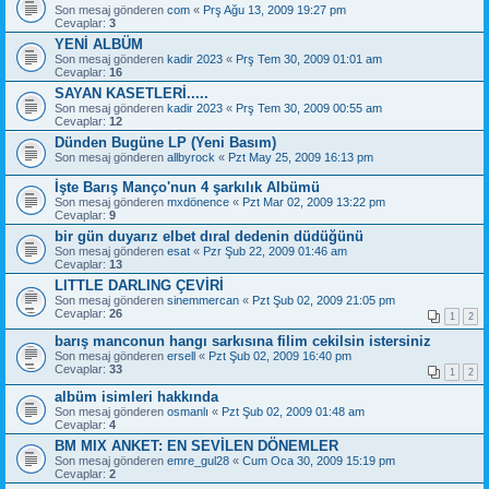
Son mesaj gönderen
com
«
Prş Ağu 13, 2009 19:27 pm
Cevaplar:
3
YENİ ALBÜM
Son mesaj gönderen
kadir 2023
«
Prş Tem 30, 2009 01:01 am
Cevaplar:
16
SAYAN KASETLERİ.....
Son mesaj gönderen
kadir 2023
«
Prş Tem 30, 2009 00:55 am
Cevaplar:
12
Dünden Bugüne LP (Yeni Basım)
Son mesaj gönderen
allbyrock
«
Pzt May 25, 2009 16:13 pm
İşte Barış Manço'nun 4 şarkılık Albümü
Son mesaj gönderen
mxdönence
«
Pzt Mar 02, 2009 13:22 pm
Cevaplar:
9
bir gün duyarız elbet dıral dedenin düdüğünü
Son mesaj gönderen
esat
«
Pzr Şub 22, 2009 01:46 am
Cevaplar:
13
LITTLE DARLING ÇEVİRİ
Son mesaj gönderen
sinemmercan
«
Pzt Şub 02, 2009 21:05 pm
Cevaplar:
26
1
2
barış manconun hangı sarkısına filim cekilsin istersiniz
Son mesaj gönderen
ersell
«
Pzt Şub 02, 2009 16:40 pm
Cevaplar:
33
1
2
albüm isimleri hakkında
Son mesaj gönderen
osmanlı
«
Pzt Şub 02, 2009 01:48 am
Cevaplar:
4
BM MIX ANKET: EN SEVİLEN DÖNEMLER
Son mesaj gönderen
emre_gul28
«
Cum Oca 30, 2009 15:19 pm
Cevaplar:
2