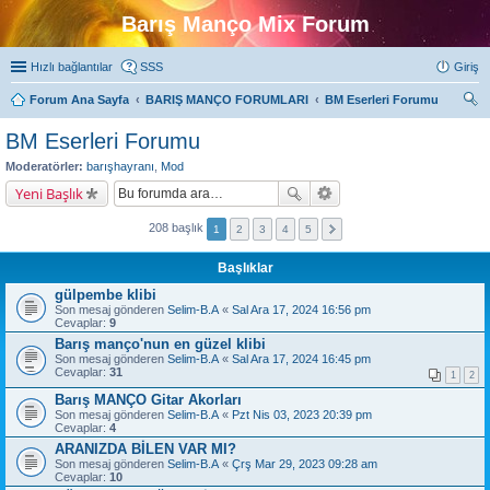
Barış Manço Mix Forum
Hızlı bağlantılar
SSS
Giriş
Forum Ana Sayfa
BARIŞ MANÇO FORUMLARI
BM Eserleri Forumu
ra
BM Eserleri Forumu
Moderatörler:
barışhayranı
,
Mod
Yeni Başlık
208 başlık
1
2
3
4
5
Başlıklar
gülpembe klibi
Son mesaj gönderen
Selim-B.A
«
Sal Ara 17, 2024 16:56 pm
Cevaplar:
9
Barış manço'nun en güzel klibi
Son mesaj gönderen
Selim-B.A
«
Sal Ara 17, 2024 16:45 pm
Cevaplar:
31
1
2
Barış MANÇO Gitar Akorları
Son mesaj gönderen
Selim-B.A
«
Pzt Nis 03, 2023 20:39 pm
Cevaplar:
4
ARANIZDA BİLEN VAR MI?
Son mesaj gönderen
Selim-B.A
«
Çrş Mar 29, 2023 09:28 am
Cevaplar:
10