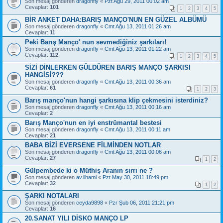
Son mesaj gönderen
dragonfly
«
Pzt Ağu 29, 2011 00:02 am
Cevaplar:
101
1
2
3
4
5
BİR ANKET DAHA:BARIŞ MANÇO'NUN EN GÜZEL ALBÜMÜ
Son mesaj gönderen
dragonfly
«
Cmt Ağu 13, 2011 01:26 am
Cevaplar:
11
Peki Barış Manço' nun sevmediğiniz şarkıları!
Son mesaj gönderen
dragonfly
«
Cmt Ağu 13, 2011 01:22 am
Cevaplar:
112
1
2
3
4
5
SİZİ DİNLERKEN GÜLDÜREN BARIŞ MANÇO ŞARKISI
HANGİSİ???
Son mesaj gönderen
dragonfly
«
Cmt Ağu 13, 2011 00:36 am
Cevaplar:
61
1
2
3
Barış manço'nun hangi şarkısına klip çekmesini isterdiniz?
Son mesaj gönderen
dragonfly
«
Cmt Ağu 13, 2011 00:16 am
Cevaplar:
2
Barış Manço'nun en iyi enstrümantal bestesi
Son mesaj gönderen
dragonfly
«
Cmt Ağu 13, 2011 00:11 am
Cevaplar:
21
BABA BİZİ EVERSENE FİLMİNDEN NOTLAR
Son mesaj gönderen
dragonfly
«
Cmt Ağu 13, 2011 00:06 am
Cevaplar:
27
1
2
Gülpembede ki o Müthiş Aranın sırrı ne ?
Son mesaj gönderen
av.ilhami
«
Pzt May 30, 2011 18:49 pm
Cevaplar:
32
1
2
ŞARKI NOTALARI
Son mesaj gönderen
ceyda9898
«
Pzr Şub 06, 2011 21:21 pm
Cevaplar:
16
20.SANAT YILI DİSKO MANÇO LP