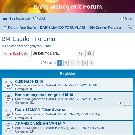
Barış Manço Mix Forum
Hızlı bağlantılar
SSS
Giriş
Forum Ana Sayfa
BARIŞ MANÇO FORUMLARI
BM Eserleri Forumu
ra
BM Eserleri Forumu
Moderatörler:
barışhayranı
,
Mod
Yeni Başlık
208 başlık
1
2
3
4
5
Başlıklar
gülpembe klibi
Son mesaj gönderen
Selim-B.A
«
Sal Ara 17, 2024 16:56 pm
Cevaplar:
9
Barış manço'nun en güzel klibi
Son mesaj gönderen
Selim-B.A
«
Sal Ara 17, 2024 16:45 pm
Cevaplar:
31
1
2
Barış MANÇO Gitar Akorları
Son mesaj gönderen
Selim-B.A
«
Pzt Nis 03, 2023 20:39 pm
Cevaplar:
4
ARANIZDA BİLEN VAR MI?
Son mesaj gönderen
Selim-B.A
«
Çrş Mar 29, 2023 09:28 am
Cevaplar:
10