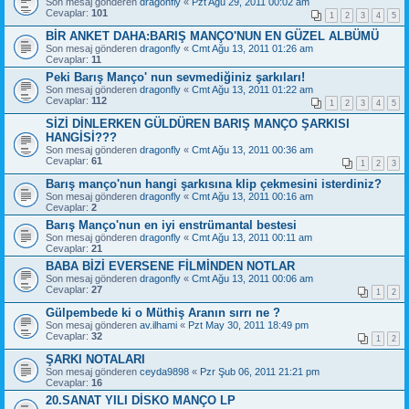
Son mesaj gönderen
dragonfly
«
Pzt Ağu 29, 2011 00:02 am
Cevaplar:
101
1
2
3
4
5
BİR ANKET DAHA:BARIŞ MANÇO'NUN EN GÜZEL ALBÜMÜ
Son mesaj gönderen
dragonfly
«
Cmt Ağu 13, 2011 01:26 am
Cevaplar:
11
Peki Barış Manço' nun sevmediğiniz şarkıları!
Son mesaj gönderen
dragonfly
«
Cmt Ağu 13, 2011 01:22 am
Cevaplar:
112
1
2
3
4
5
SİZİ DİNLERKEN GÜLDÜREN BARIŞ MANÇO ŞARKISI
HANGİSİ???
Son mesaj gönderen
dragonfly
«
Cmt Ağu 13, 2011 00:36 am
Cevaplar:
61
1
2
3
Barış manço'nun hangi şarkısına klip çekmesini isterdiniz?
Son mesaj gönderen
dragonfly
«
Cmt Ağu 13, 2011 00:16 am
Cevaplar:
2
Barış Manço'nun en iyi enstrümantal bestesi
Son mesaj gönderen
dragonfly
«
Cmt Ağu 13, 2011 00:11 am
Cevaplar:
21
BABA BİZİ EVERSENE FİLMİNDEN NOTLAR
Son mesaj gönderen
dragonfly
«
Cmt Ağu 13, 2011 00:06 am
Cevaplar:
27
1
2
Gülpembede ki o Müthiş Aranın sırrı ne ?
Son mesaj gönderen
av.ilhami
«
Pzt May 30, 2011 18:49 pm
Cevaplar:
32
1
2
ŞARKI NOTALARI
Son mesaj gönderen
ceyda9898
«
Pzr Şub 06, 2011 21:21 pm
Cevaplar:
16
20.SANAT YILI DİSKO MANÇO LP