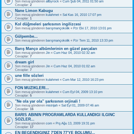
Son mesaj gönderen
allbyrock
«
Cum Şub 04, 2011 01:50 am
Cevaplar:
2
Nane Limon Kabugu
Son mesaj gönderen
kulahmet
«
Sal Kas 16, 2010 17:07 pm
Cevaplar:
1
Kol düğmeleri şarkısının ingilizcesi
Son mesaj gönderen
barışmançokolik
«
Pzr Eki 17, 2010 13:01 pm
Gülpembe...
Son mesaj gönderen
barışmançokolik
«
Pzr Tem 11, 2010 13:33 pm
Barış Manço albümlerinin en güzel parçaları
Son mesaj gönderen
Jin
«
Cum Haz 04, 2010 02:32 am
Cevaplar:
7
dream girl
Son mesaj gönderen
Jin
«
Cum Haz 04, 2010 01:02 am
Cevaplar:
7
une fille sözleri
Son mesaj gönderen
kulahmet
«
Cum Mar 12, 2010 16:23 pm
FON MUZIKLERI...
Son mesaj gönderen
kulahmet
«
Cum Eyl 04, 2009 13:10 pm
Cevaplar:
5
"Ne ola yar ola" şarkısının orjinali !
Son mesaj gönderen
mistrijah
«
Sal Eyl 01, 2009 07:46 am
Cevaplar:
16
BARIS ABININ PROGRAMLARDA KULLANDIGI ILGINC
SOZLER...
Son mesaj gönderen
com
«
Prş Ağu 13, 2009 19:31 pm
Cevaplar:
17
EN BEGENDIGINIZ 7'DEN 77'YE BOLUMU...