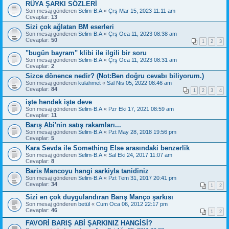
RÜYA ŞARKI SÖZLERİ
Son mesaj gönderen
Selim-B.A
«
Çrş Mar 15, 2023 11:11 am
Cevaplar:
13
Sizi çok ağlatan BM eserleri
Son mesaj gönderen
Selim-B.A
«
Çrş Oca 11, 2023 08:38 am
Cevaplar:
50
1
2
3
"bugün bayram" klibi ile ilgili bir soru
Son mesaj gönderen
Selim-B.A
«
Çrş Oca 11, 2023 08:31 am
Cevaplar:
2
Sizce dönence nedir? (Not:Ben doğru cevabı biliyorum.)
Son mesaj gönderen
kulahmet
«
Sal Nis 05, 2022 08:46 am
Cevaplar:
84
1
2
3
4
işte hendek işte deve
Son mesaj gönderen
Selim-B.A
«
Pzr Eki 17, 2021 08:59 am
Cevaplar:
11
Barış Abi'nin satış rakamları...
Son mesaj gönderen
Selim-B.A
«
Pzt May 28, 2018 19:56 pm
Cevaplar:
5
Kara Sevda ile Something Else arasındaki benzerlik
Son mesaj gönderen
Selim-B.A
«
Sal Eki 24, 2017 11:07 am
Cevaplar:
8
Baris Mancoyu hangi sarkiyla tanidiniz
Son mesaj gönderen
Selim-B.A
«
Pzt Tem 31, 2017 20:41 pm
Cevaplar:
34
1
2
Sizi en çok duygulandıran Barış Manço şarkısı
Son mesaj gönderen
betül
«
Cum Oca 06, 2012 22:17 pm
Cevaplar:
46
1
2
FAVORİ BARIŞ ABİ ŞARKINIZ HANGİSİ?