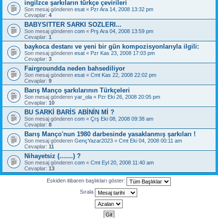
ingilzce şarkıların türkçe çevirileri
Son mesaj gönderen
esat
«
Pzr Ara 14, 2008 13:32 pm
Cevaplar:
4
BABYSITTER SARKI SOZLERI...
Son mesaj gönderen
com
«
Prş Ara 04, 2008 13:59 pm
Cevaplar:
1
baykoca destanı ve yeni bir gün kompozisyonlarıyla ilgili:
Son mesaj gönderen
esat
«
Pzr Kas 23, 2008 17:03 pm
Cevaplar:
3
Fairgroundda neden bahsediliyor
Son mesaj gönderen
esat
«
Cmt Kas 22, 2008 22:02 pm
Cevaplar:
9
Barış Manço şarkılarının Türkçeleri
Son mesaj gönderen
yar_ola
«
Pzr Eki 26, 2008 20:05 pm
Cevaplar:
10
BU SARKİ BARİS ABİNİN Mİ ?
Son mesaj gönderen
com
«
Çrş Eki 08, 2008 09:38 am
Cevaplar:
8
Barış Manço'nun 1980 darbesinde yasaklanmış şarkıları !
Son mesaj gönderen
GençYazar2023
«
Cmt Eki 04, 2008 00:11 am
Cevaplar:
11
Nihayetsiz (.......) ?
Son mesaj gönderen
com
«
Cmt Eyl 20, 2008 11:40 am
Cevaplar:
13
Eskiden itibaren başlıkları göster:
Sırala