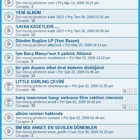
Son mesaj gönderen
com
«
Prş Ağu 13, 2009 19:27 pm
Cevaplar:
3
YENİ ALBÜM
Son mesaj gönderen
kadir 2023
«
Prş Tem 30, 2009 01:01 am
Cevaplar:
16
SAYAN KASETLERİ.....
Son mesaj gönderen
kadir 2023
«
Prş Tem 30, 2009 00:55 am
Cevaplar:
12
Dünden Bugüne LP (Yeni Basım)
Son mesaj gönderen
allbyrock
«
Pzt May 25, 2009 16:13 pm
İşte Barış Manço'nun 4 şarkılık Albümü
Son mesaj gönderen
mxdönence
«
Pzt Mar 02, 2009 13:22 pm
Cevaplar:
9
bir gün duyarız elbet dıral dedenin düdüğünü
Son mesaj gönderen
esat
«
Pzr Şub 22, 2009 01:46 am
Cevaplar:
13
LITTLE DARLING ÇEVİRİ
Son mesaj gönderen
sinemmercan
«
Pzt Şub 02, 2009 21:05 pm
Cevaplar:
26
1
2
barış manconun hangı sarkısına filim cekilsin istersiniz
Son mesaj gönderen
ersell
«
Pzt Şub 02, 2009 16:40 pm
Cevaplar:
33
1
2
albüm isimleri hakkında
Son mesaj gönderen
osmanlı
«
Pzt Şub 02, 2009 01:48 am
Cevaplar:
4
BM MIX ANKET: EN SEVİLEN DÖNEMLER
Son mesaj gönderen
emre_gul28
«
Cum Oca 30, 2009 15:19 pm
Cevaplar:
2