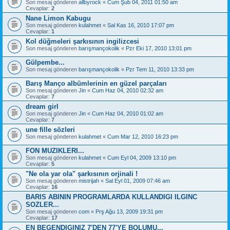
Son mesaj gönderen
allbyrock
«
Cum Şub 04, 2011 01:50 am
Cevaplar:
2
Nane Limon Kabugu
Son mesaj gönderen
kulahmet
«
Sal Kas 16, 2010 17:07 pm
Cevaplar:
1
Kol düğmeleri şarkısının ingilizcesi
Son mesaj gönderen
barışmançokolik
«
Pzr Eki 17, 2010 13:01 pm
Gülpembe...
Son mesaj gönderen
barışmançokolik
«
Pzr Tem 11, 2010 13:33 pm
Barış Manço albümlerinin en güzel parçaları
Son mesaj gönderen
Jin
«
Cum Haz 04, 2010 02:32 am
Cevaplar:
7
dream girl
Son mesaj gönderen
Jin
«
Cum Haz 04, 2010 01:02 am
Cevaplar:
7
une fille sözleri
Son mesaj gönderen
kulahmet
«
Cum Mar 12, 2010 16:23 pm
FON MUZIKLERI...
Son mesaj gönderen
kulahmet
«
Cum Eyl 04, 2009 13:10 pm
Cevaplar:
5
"Ne ola yar ola" şarkısının orjinali !
Son mesaj gönderen
mistrijah
«
Sal Eyl 01, 2009 07:46 am
Cevaplar:
16
BARIS ABININ PROGRAMLARDA KULLANDIGI ILGINC
SOZLER...
Son mesaj gönderen
com
«
Prş Ağu 13, 2009 19:31 pm
Cevaplar:
17
EN BEGENDIGINIZ 7'DEN 77'YE BOLUMU...