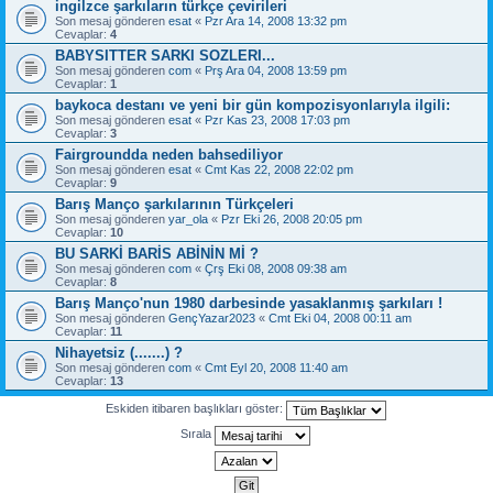
ingilzce şarkıların türkçe çevirileri
Son mesaj gönderen
esat
«
Pzr Ara 14, 2008 13:32 pm
Cevaplar:
4
BABYSITTER SARKI SOZLERI...
Son mesaj gönderen
com
«
Prş Ara 04, 2008 13:59 pm
Cevaplar:
1
baykoca destanı ve yeni bir gün kompozisyonlarıyla ilgili:
Son mesaj gönderen
esat
«
Pzr Kas 23, 2008 17:03 pm
Cevaplar:
3
Fairgroundda neden bahsediliyor
Son mesaj gönderen
esat
«
Cmt Kas 22, 2008 22:02 pm
Cevaplar:
9
Barış Manço şarkılarının Türkçeleri
Son mesaj gönderen
yar_ola
«
Pzr Eki 26, 2008 20:05 pm
Cevaplar:
10
BU SARKİ BARİS ABİNİN Mİ ?
Son mesaj gönderen
com
«
Çrş Eki 08, 2008 09:38 am
Cevaplar:
8
Barış Manço'nun 1980 darbesinde yasaklanmış şarkıları !
Son mesaj gönderen
GençYazar2023
«
Cmt Eki 04, 2008 00:11 am
Cevaplar:
11
Nihayetsiz (.......) ?
Son mesaj gönderen
com
«
Cmt Eyl 20, 2008 11:40 am
Cevaplar:
13
Eskiden itibaren başlıkları göster:
Sırala