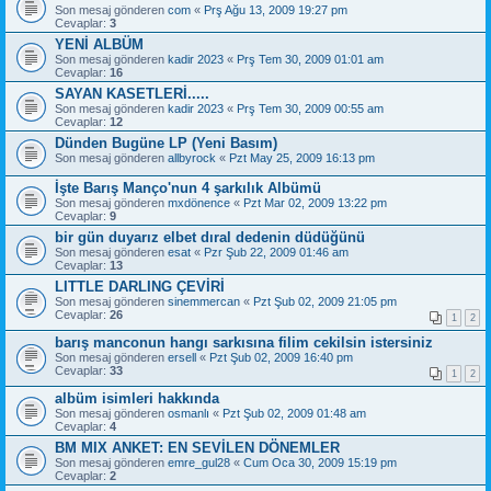
Son mesaj gönderen
com
«
Prş Ağu 13, 2009 19:27 pm
Cevaplar:
3
YENİ ALBÜM
Son mesaj gönderen
kadir 2023
«
Prş Tem 30, 2009 01:01 am
Cevaplar:
16
SAYAN KASETLERİ.....
Son mesaj gönderen
kadir 2023
«
Prş Tem 30, 2009 00:55 am
Cevaplar:
12
Dünden Bugüne LP (Yeni Basım)
Son mesaj gönderen
allbyrock
«
Pzt May 25, 2009 16:13 pm
İşte Barış Manço'nun 4 şarkılık Albümü
Son mesaj gönderen
mxdönence
«
Pzt Mar 02, 2009 13:22 pm
Cevaplar:
9
bir gün duyarız elbet dıral dedenin düdüğünü
Son mesaj gönderen
esat
«
Pzr Şub 22, 2009 01:46 am
Cevaplar:
13
LITTLE DARLING ÇEVİRİ
Son mesaj gönderen
sinemmercan
«
Pzt Şub 02, 2009 21:05 pm
Cevaplar:
26
1
2
barış manconun hangı sarkısına filim cekilsin istersiniz
Son mesaj gönderen
ersell
«
Pzt Şub 02, 2009 16:40 pm
Cevaplar:
33
1
2
albüm isimleri hakkında
Son mesaj gönderen
osmanlı
«
Pzt Şub 02, 2009 01:48 am
Cevaplar:
4
BM MIX ANKET: EN SEVİLEN DÖNEMLER
Son mesaj gönderen
emre_gul28
«
Cum Oca 30, 2009 15:19 pm
Cevaplar:
2