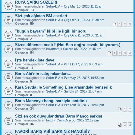
RÜYA ŞARKI SÖZLERİ
Son mesaj gönderen
Selim-B.A
«
Çrş Mar 15, 2023 11:11 am
Cevaplar:
13
Sizi çok ağlatan BM eserleri
Son mesaj gönderen
Selim-B.A
«
Çrş Oca 11, 2023 08:38 am
Cevaplar:
50
1
2
3
"bugün bayram" klibi ile ilgili bir soru
Son mesaj gönderen
Selim-B.A
«
Çrş Oca 11, 2023 08:31 am
Cevaplar:
2
Sizce dönence nedir? (Not:Ben doğru cevabı biliyorum.)
Son mesaj gönderen
kulahmet
«
Sal Nis 05, 2022 08:46 am
Cevaplar:
84
1
2
3
4
işte hendek işte deve
Son mesaj gönderen
Selim-B.A
«
Pzr Eki 17, 2021 08:59 am
Cevaplar:
11
Barış Abi'nin satış rakamları...
Son mesaj gönderen
Selim-B.A
«
Pzt May 28, 2018 19:56 pm
Cevaplar:
5
Kara Sevda ile Something Else arasındaki benzerlik
Son mesaj gönderen
Selim-B.A
«
Sal Eki 24, 2017 11:07 am
Cevaplar:
8
Baris Mancoyu hangi sarkiyla tanidiniz
Son mesaj gönderen
Selim-B.A
«
Pzt Tem 31, 2017 20:41 pm
Cevaplar:
34
1
2
Sizi en çok duygulandıran Barış Manço şarkısı
Son mesaj gönderen
betül
«
Cum Oca 06, 2012 22:17 pm
Cevaplar:
46
1
2
FAVORİ BARIŞ ABİ ŞARKINIZ HANGİSİ?