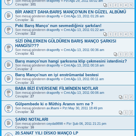
Son mesaj gönderen
dragonfly
«
Pzt Ağu 29, 2011 00:02 am
Cevaplar:
101
1
2
3
4
5
BİR ANKET DAHA:BARIŞ MANÇO'NUN EN GÜZEL ALBÜMÜ
Son mesaj gönderen
dragonfly
«
Cmt Ağu 13, 2011 01:26 am
Cevaplar:
11
Peki Barış Manço' nun sevmediğiniz şarkıları!
Son mesaj gönderen
dragonfly
«
Cmt Ağu 13, 2011 01:22 am
Cevaplar:
112
1
2
3
4
5
SİZİ DİNLERKEN GÜLDÜREN BARIŞ MANÇO ŞARKISI
HANGİSİ???
Son mesaj gönderen
dragonfly
«
Cmt Ağu 13, 2011 00:36 am
Cevaplar:
61
1
2
3
Barış manço'nun hangi şarkısına klip çekmesini isterdiniz?
Son mesaj gönderen
dragonfly
«
Cmt Ağu 13, 2011 00:16 am
Cevaplar:
2
Barış Manço'nun en iyi enstrümantal bestesi
Son mesaj gönderen
dragonfly
«
Cmt Ağu 13, 2011 00:11 am
Cevaplar:
21
BABA BİZİ EVERSENE FİLMİNDEN NOTLAR
Son mesaj gönderen
dragonfly
«
Cmt Ağu 13, 2011 00:06 am
Cevaplar:
27
1
2
Gülpembede ki o Müthiş Aranın sırrı ne ?
Son mesaj gönderen
av.ilhami
«
Pzt May 30, 2011 18:49 pm
Cevaplar:
32
1
2
ŞARKI NOTALARI
Son mesaj gönderen
ceyda9898
«
Pzr Şub 06, 2011 21:21 pm
Cevaplar:
16
20.SANAT YILI DİSKO MANÇO LP