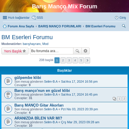
Barış Manço Mix Forum
Hızlı bağlantılar
SSS
Giriş
Forum Ana Sayfa
BARIŞ MANÇO FORUMLARI
BM Eserleri Forumu
ra
BM Eserleri Forumu
Moderatörler:
barışhayranı
,
Mod
Yeni Başlık
208 başlık
1
2
3
4
5
Başlıklar
gülpembe klibi
Son mesaj gönderen
Selim-B.A
«
Sal Ara 17, 2024 16:56 pm
Cevaplar:
9
Barış manço'nun en güzel klibi
Son mesaj gönderen
Selim-B.A
«
Sal Ara 17, 2024 16:45 pm
Cevaplar:
31
1
2
Barış MANÇO Gitar Akorları
Son mesaj gönderen
Selim-B.A
«
Pzt Nis 03, 2023 20:39 pm
Cevaplar:
4
ARANIZDA BİLEN VAR MI?
Son mesaj gönderen
Selim-B.A
«
Çrş Mar 29, 2023 09:28 am
Cevaplar:
10