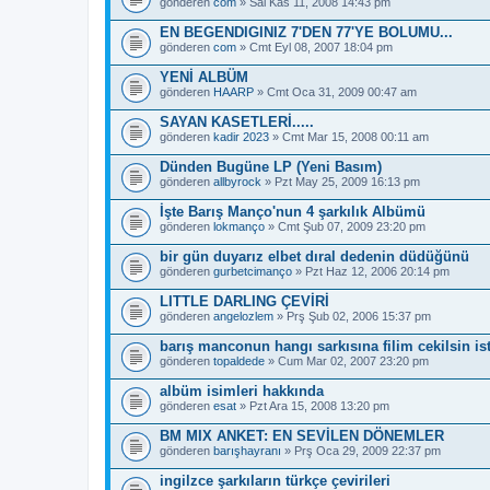
gönderen
com
» Sal Kas 11, 2008 14:43 pm
EN BEGENDIGINIZ 7'DEN 77'YE BOLUMU...
gönderen
com
» Cmt Eyl 08, 2007 18:04 pm
YENİ ALBÜM
gönderen
HAARP
» Cmt Oca 31, 2009 00:47 am
SAYAN KASETLERİ.....
gönderen
kadir 2023
» Cmt Mar 15, 2008 00:11 am
Dünden Bugüne LP (Yeni Basım)
gönderen
allbyrock
» Pzt May 25, 2009 16:13 pm
İşte Barış Manço'nun 4 şarkılık Albümü
gönderen
lokmanço
» Cmt Şub 07, 2009 23:20 pm
bir gün duyarız elbet dıral dedenin düdüğünü
gönderen
gurbetcimanço
» Pzt Haz 12, 2006 20:14 pm
LITTLE DARLING ÇEVİRİ
gönderen
angelozlem
» Prş Şub 02, 2006 15:37 pm
barış manconun hangı sarkısına filim cekilsin ist
gönderen
topaldede
» Cum Mar 02, 2007 23:20 pm
albüm isimleri hakkında
gönderen
esat
» Pzt Ara 15, 2008 13:20 pm
BM MIX ANKET: EN SEVİLEN DÖNEMLER
gönderen
barışhayranı
» Prş Oca 29, 2009 22:37 pm
ingilzce şarkıların türkçe çevirileri