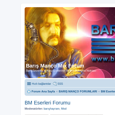
Barış Manço Mix Forum
BarışSeverler Kulübü Üyelerinin Resmi Buluşma Noktası
Hızlı bağlantılar
SSS
Forum Ana Sayfa
BARIŞ MANÇO FORUMLARI
BM Eserle
BM Eserleri Forumu
Moderatörler:
barışhayranı
,
Mod