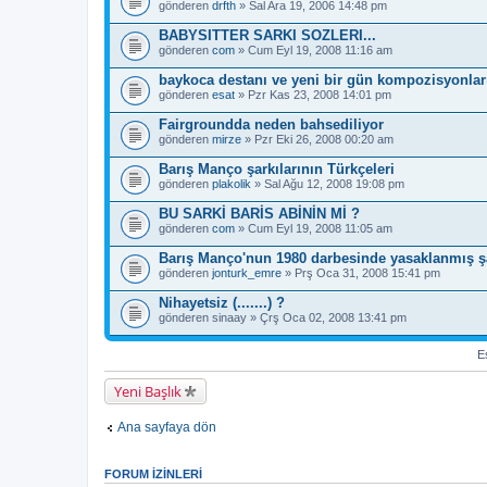
gönderen
drfth
» Sal Ara 19, 2006 14:48 pm
BABYSITTER SARKI SOZLERI...
gönderen
com
» Cum Eyl 19, 2008 11:16 am
baykoca destanı ve yeni bir gün kompozisyonlarıy
gönderen
esat
» Pzr Kas 23, 2008 14:01 pm
Fairgroundda neden bahsediliyor
gönderen
mirze
» Pzr Eki 26, 2008 00:20 am
Barış Manço şarkılarının Türkçeleri
gönderen
plakolik
» Sal Ağu 12, 2008 19:08 pm
BU SARKİ BARİS ABİNİN Mİ ?
gönderen
com
» Cum Eyl 19, 2008 11:05 am
Barış Manço'nun 1980 darbesinde yasaklanmış şar
gönderen
jonturk_emre
» Prş Oca 31, 2008 15:41 pm
Nihayetsiz (.......) ?
gönderen
sinaay
» Çrş Oca 02, 2008 13:41 pm
Es
Yeni Başlık
Ana sayfaya dön
FORUM IZINLERI