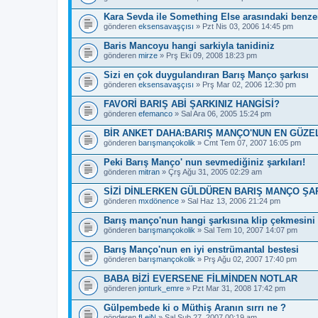
Kara Sevda ile Something Else arasındaki benzer
gönderen
eksensavaşçısı
» Pzt Nis 03, 2006 14:45 pm
Baris Mancoyu hangi sarkiyla tanidiniz
gönderen
mirze
» Prş Eki 09, 2008 18:23 pm
Sizi en çok duygulandıran Barış Manço şarkısı
gönderen
eksensavaşçısı
» Prş Mar 02, 2006 12:30 pm
FAVORİ BARIŞ ABİ ŞARKINIZ HANGİSİ?
gönderen
efemanco
» Sal Ara 06, 2005 15:24 pm
BİR ANKET DAHA:BARIŞ MANÇO'NUN EN GÜZE
gönderen
barışmançokolik
» Cmt Tem 07, 2007 16:05 pm
Peki Barış Manço' nun sevmediğiniz şarkıları!
gönderen
mitran
» Çrş Ağu 31, 2005 02:29 am
SİZİ DİNLERKEN GÜLDÜREN BARIŞ MANÇO ŞAR
gönderen
mxdönence
» Sal Haz 13, 2006 21:24 pm
Barış manço'nun hangi şarkısına klip çekmesini 
gönderen
barışmançokolik
» Sal Tem 10, 2007 14:07 pm
Barış Manço'nun en iyi enstrümantal bestesi
gönderen
barışmançokolik
» Prş Ağu 02, 2007 17:40 pm
BABA BİZİ EVERSENE FİLMİNDEN NOTLAR
gönderen
jonturk_emre
» Pzt Mar 31, 2008 17:42 pm
Gülpembede ki o Müthiş Aranın sırrı ne ?
gönderen
fLeiN
» Sal Şub 27, 2007 00:19 am