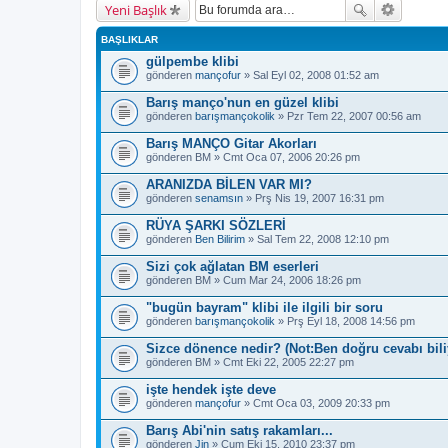
Yeni Başlık
BAŞLIKLAR
gülpembe klibi
gönderen
mançofur
» Sal Eyl 02, 2008 01:52 am
Barış manço'nun en güzel klibi
gönderen
barışmançokolik
» Pzr Tem 22, 2007 00:56 am
Barış MANÇO Gitar Akorları
gönderen
BM
» Cmt Oca 07, 2006 20:26 pm
ARANIZDA BİLEN VAR MI?
gönderen
senamsın
» Prş Nis 19, 2007 16:31 pm
RÜYA ŞARKI SÖZLERİ
gönderen
Ben Bilirim
» Sal Tem 22, 2008 12:10 pm
Sizi çok ağlatan BM eserleri
gönderen
BM
» Cum Mar 24, 2006 18:26 pm
"bugün bayram" klibi ile ilgili bir soru
gönderen
barışmançokolik
» Prş Eyl 18, 2008 14:56 pm
Sizce dönence nedir? (Not:Ben doğru cevabı bil
gönderen
BM
» Cmt Eki 22, 2005 22:27 pm
işte hendek işte deve
gönderen
mançofur
» Cmt Oca 03, 2009 20:33 pm
Barış Abi'nin satış rakamları...
gönderen
Jin
» Cum Eki 15, 2010 23:37 pm