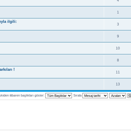
4
1
la ilgili:
3
9
10
8
kıları !
11
13
kiden itibaren başlıkları göster:
Sırala