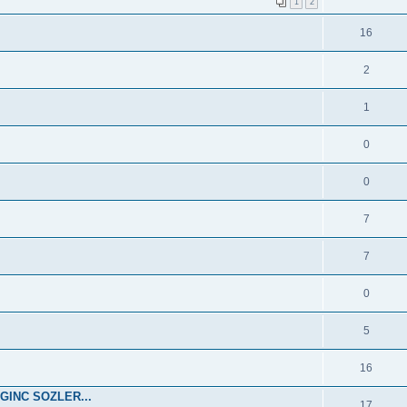
1
2
16
2
1
0
0
7
7
0
5
16
GINC SOZLER...
17