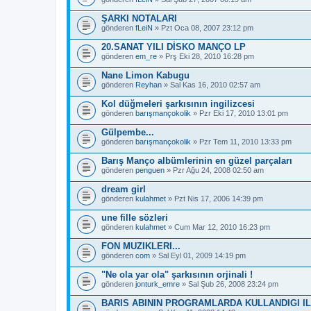
ŞARKI NOTALARI
gönderen
fLeiN
» Pzt Oca 08, 2007 23:12 pm
20.SANAT YILI DİSKO MANÇO LP
gönderen
em_re
» Prş Eki 28, 2010 16:28 pm
Nane Limon Kabugu
gönderen
Reyhan
» Sal Kas 16, 2010 02:57 am
Kol düğmeleri şarkısının ingilizcesi
gönderen
barışmançokolik
» Pzr Eki 17, 2010 13:01 pm
Gülpembe...
gönderen
barışmançokolik
» Pzr Tem 11, 2010 13:33 pm
Barış Manço albümlerinin en güzel parçaları
gönderen
penguen
» Pzr Ağu 24, 2008 02:50 am
dream girl
gönderen
kulahmet
» Pzt Nis 17, 2006 14:39 pm
une fille sözleri
gönderen
kulahmet
» Cum Mar 12, 2010 16:23 pm
FON MUZIKLERI...
gönderen
com
» Sal Eyl 01, 2009 14:19 pm
"Ne ola yar ola" şarkısının orjinali !
gönderen
jonturk_emre
» Sal Şub 26, 2008 23:24 pm
BARIS ABININ PROGRAMLARDA KULLANDIGI IL