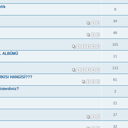
lik
8
34
1
2
46
1
2
101
1
2
3
4
5
L ALBÜMÜ
11
112
1
2
3
4
5
KISI HANGİSİ???
61
1
2
3
isterdiniz?
2
21
27
1
2
32