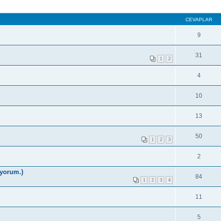
CEVAPLAR
9
31
1
2
4
10
13
50
1
2
3
2
iyorum.)
84
1
2
3
4
11
5