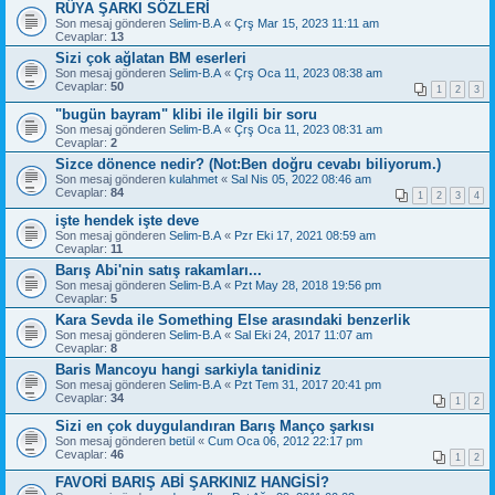
RÜYA ŞARKI SÖZLERİ
Son mesaj gönderen
Selim-B.A
«
Çrş Mar 15, 2023 11:11 am
Cevaplar:
13
Sizi çok ağlatan BM eserleri
Son mesaj gönderen
Selim-B.A
«
Çrş Oca 11, 2023 08:38 am
Cevaplar:
50
1
2
3
"bugün bayram" klibi ile ilgili bir soru
Son mesaj gönderen
Selim-B.A
«
Çrş Oca 11, 2023 08:31 am
Cevaplar:
2
Sizce dönence nedir? (Not:Ben doğru cevabı biliyorum.)
Son mesaj gönderen
kulahmet
«
Sal Nis 05, 2022 08:46 am
Cevaplar:
84
1
2
3
4
işte hendek işte deve
Son mesaj gönderen
Selim-B.A
«
Pzr Eki 17, 2021 08:59 am
Cevaplar:
11
Barış Abi'nin satış rakamları...
Son mesaj gönderen
Selim-B.A
«
Pzt May 28, 2018 19:56 pm
Cevaplar:
5
Kara Sevda ile Something Else arasındaki benzerlik
Son mesaj gönderen
Selim-B.A
«
Sal Eki 24, 2017 11:07 am
Cevaplar:
8
Baris Mancoyu hangi sarkiyla tanidiniz
Son mesaj gönderen
Selim-B.A
«
Pzt Tem 31, 2017 20:41 pm
Cevaplar:
34
1
2
Sizi en çok duygulandıran Barış Manço şarkısı
Son mesaj gönderen
betül
«
Cum Oca 06, 2012 22:17 pm
Cevaplar:
46
1
2
FAVORİ BARIŞ ABİ ŞARKINIZ HANGİSİ?