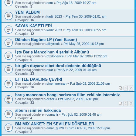
Son mesaj gönderen
com
«
Prş Ağu 13, 2009 19:27 pm
Cevaplar:
3
YENİ ALBÜM
Son mesaj gönderen
kadir 2023
«
Prş Tem 30, 2009 01:01 am
Cevaplar:
16
SAYAN KASETLERİ.....
Son mesaj gönderen
kadir 2023
«
Prş Tem 30, 2009 00:55 am
Cevaplar:
12
Dünden Bugüne LP (Yeni Basım)
Son mesaj gönderen
allbyrock
«
Pzt May 25, 2009 16:13 pm
İşte Barış Manço'nun 4 şarkılık Albümü
Son mesaj gönderen
mxdönence
«
Pzt Mar 02, 2009 13:22 pm
Cevaplar:
9
bir gün duyarız elbet dıral dedenin düdüğünü
Son mesaj gönderen
esat
«
Pzr Şub 22, 2009 01:46 am
Cevaplar:
13
LITTLE DARLING ÇEVİRİ
Son mesaj gönderen
sinemmercan
«
Pzt Şub 02, 2009 21:05 pm
Cevaplar:
26
1
2
barış manconun hangı sarkısına filim cekilsin istersiniz
Son mesaj gönderen
ersell
«
Pzt Şub 02, 2009 16:40 pm
Cevaplar:
33
1
2
albüm isimleri hakkında
Son mesaj gönderen
osmanlı
«
Pzt Şub 02, 2009 01:48 am
Cevaplar:
4
BM MIX ANKET: EN SEVİLEN DÖNEMLER
Son mesaj gönderen
emre_gul28
«
Cum Oca 30, 2009 15:19 pm
Cevaplar:
2