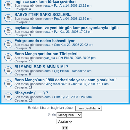
ingilzce şarkıların türkçe çevirileri
Son mesaj gönderen
esat
«
Pzr Ara 14, 2008 13:32 pm
Cevaplar:
4
BABYSITTER SARKI SOZLERI...
Son mesaj gönderen
com
«
Prş Ara 04, 2008 13:59 pm
Cevaplar:
1
baykoca destanı ve yeni bir gün kompozisyonlarıyla ilgili:
Son mesaj gönderen
esat
«
Pzr Kas 23, 2008 17:03 pm
Cevaplar:
3
Fairgroundda neden bahsediliyor
Son mesaj gönderen
esat
«
Cmt Kas 22, 2008 22:02 pm
Cevaplar:
9
Barış Manço şarkılarının Türkçeleri
Son mesaj gönderen
yar_ola
«
Pzr Eki 26, 2008 20:05 pm
Cevaplar:
10
BU SARKİ BARİS ABİNİN Mİ ?
Son mesaj gönderen
com
«
Çrş Eki 08, 2008 09:38 am
Cevaplar:
8
Barış Manço'nun 1980 darbesinde yasaklanmış şarkıları !
Son mesaj gönderen
GençYazar2023
«
Cmt Eki 04, 2008 00:11 am
Cevaplar:
11
Nihayetsiz (.......) ?
Son mesaj gönderen
com
«
Cmt Eyl 20, 2008 11:40 am
Cevaplar:
13
Eskiden itibaren başlıkları göster:
Sırala