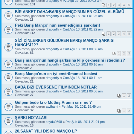
Son mesaj gönderen
dragonfly
«
Pzt Ağu 29, 2011 00:02 am
Cevaplar:
101
1
2
3
4
5
BİR ANKET DAHA:BARIŞ MANÇO'NUN EN GÜZEL ALBÜMÜ
Son mesaj gönderen
dragonfly
«
Cmt Ağu 13, 2011 01:26 am
Cevaplar:
11
Peki Barış Manço' nun sevmediğiniz şarkıları!
Son mesaj gönderen
dragonfly
«
Cmt Ağu 13, 2011 01:22 am
Cevaplar:
112
1
2
3
4
5
SİZİ DİNLERKEN GÜLDÜREN BARIŞ MANÇO ŞARKISI
HANGİSİ???
Son mesaj gönderen
dragonfly
«
Cmt Ağu 13, 2011 00:36 am
Cevaplar:
61
1
2
3
Barış manço'nun hangi şarkısına klip çekmesini isterdiniz?
Son mesaj gönderen
dragonfly
«
Cmt Ağu 13, 2011 00:16 am
Cevaplar:
2
Barış Manço'nun en iyi enstrümantal bestesi
Son mesaj gönderen
dragonfly
«
Cmt Ağu 13, 2011 00:11 am
Cevaplar:
21
BABA BİZİ EVERSENE FİLMİNDEN NOTLAR
Son mesaj gönderen
dragonfly
«
Cmt Ağu 13, 2011 00:06 am
Cevaplar:
27
1
2
Gülpembede ki o Müthiş Aranın sırrı ne ?
Son mesaj gönderen
av.ilhami
«
Pzt May 30, 2011 18:49 pm
Cevaplar:
32
1
2
ŞARKI NOTALARI
Son mesaj gönderen
ceyda9898
«
Pzr Şub 06, 2011 21:21 pm
Cevaplar:
16
20.SANAT YILI DİSKO MANÇO LP