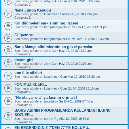
Son mesaj gönderen
allbyrock
«
Cum Şub 04, 2011 01:50 am
Cevaplar:
2
Nane Limon Kabugu
Son mesaj gönderen
kulahmet
«
Sal Kas 16, 2010 17:07 pm
Cevaplar:
1
Kol düğmeleri şarkısının ingilizcesi
Son mesaj gönderen
barışmançokolik
«
Pzr Eki 17, 2010 13:01 pm
Gülpembe...
Son mesaj gönderen
barışmançokolik
«
Pzr Tem 11, 2010 13:33 pm
Barış Manço albümlerinin en güzel parçaları
Son mesaj gönderen
Jin
«
Cum Haz 04, 2010 02:32 am
Cevaplar:
7
dream girl
Son mesaj gönderen
Jin
«
Cum Haz 04, 2010 01:02 am
Cevaplar:
7
une fille sözleri
Son mesaj gönderen
kulahmet
«
Cum Mar 12, 2010 16:23 pm
FON MUZIKLERI...
Son mesaj gönderen
kulahmet
«
Cum Eyl 04, 2009 13:10 pm
Cevaplar:
5
"Ne ola yar ola" şarkısının orjinali !
Son mesaj gönderen
mistrijah
«
Sal Eyl 01, 2009 07:46 am
Cevaplar:
16
BARIS ABININ PROGRAMLARDA KULLANDIGI ILGINC
SOZLER...
Son mesaj gönderen
com
«
Prş Ağu 13, 2009 19:31 pm
Cevaplar:
17
EN BEGENDIGINIZ 7'DEN 77'YE BOLUMU...