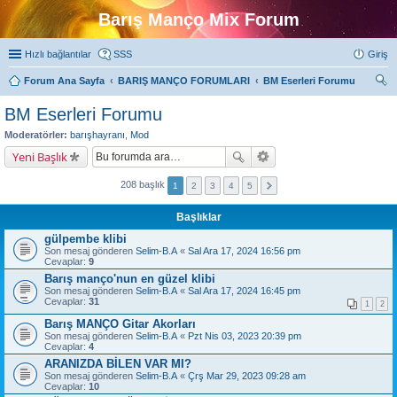
Barış Manço Mix Forum
Hızlı bağlantılar
SSS
Giriş
Forum Ana Sayfa
BARIŞ MANÇO FORUMLARI
BM Eserleri Forumu
ra
BM Eserleri Forumu
Moderatörler:
barışhayranı
,
Mod
Yeni Başlık
208 başlık
1
2
3
4
5
Başlıklar
gülpembe klibi
Son mesaj gönderen
Selim-B.A
«
Sal Ara 17, 2024 16:56 pm
Cevaplar:
9
Barış manço'nun en güzel klibi
Son mesaj gönderen
Selim-B.A
«
Sal Ara 17, 2024 16:45 pm
Cevaplar:
31
1
2
Barış MANÇO Gitar Akorları
Son mesaj gönderen
Selim-B.A
«
Pzt Nis 03, 2023 20:39 pm
Cevaplar:
4
ARANIZDA BİLEN VAR MI?
Son mesaj gönderen
Selim-B.A
«
Çrş Mar 29, 2023 09:28 am
Cevaplar:
10