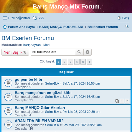
Barış Manço Mix Forum
Hızlı bağlantılar
SSS
Giriş
Forum Ana Sayfa
BARIŞ MANÇO FORUMLARI
BM Eserleri Forumu
ra
BM Eserleri Forumu
Moderatörler:
barışhayranı
,
Mod
Yeni Başlık
208 başlık
1
2
3
4
5
Başlıklar
gülpembe klibi
Son mesaj gönderen
Selim-B.A
«
Sal Ara 17, 2024 16:56 pm
Cevaplar:
9
Barış manço'nun en güzel klibi
Son mesaj gönderen
Selim-B.A
«
Sal Ara 17, 2024 16:45 pm
Cevaplar:
31
1
2
Barış MANÇO Gitar Akorları
Son mesaj gönderen
Selim-B.A
«
Pzt Nis 03, 2023 20:39 pm
Cevaplar:
4
ARANIZDA BİLEN VAR MI?
Son mesaj gönderen
Selim-B.A
«
Çrş Mar 29, 2023 09:28 am
Cevaplar:
10