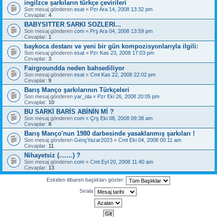
ingilzce şarkıların türkçe çevirileri
Son mesaj gönderen
esat
«
Pzr Ara 14, 2008 13:32 pm
Cevaplar:
4
BABYSITTER SARKI SOZLERI...
Son mesaj gönderen
com
«
Prş Ara 04, 2008 13:59 pm
Cevaplar:
1
baykoca destanı ve yeni bir gün kompozisyonlarıyla ilgili:
Son mesaj gönderen
esat
«
Pzr Kas 23, 2008 17:03 pm
Cevaplar:
3
Fairgroundda neden bahsediliyor
Son mesaj gönderen
esat
«
Cmt Kas 22, 2008 22:02 pm
Cevaplar:
9
Barış Manço şarkılarının Türkçeleri
Son mesaj gönderen
yar_ola
«
Pzr Eki 26, 2008 20:05 pm
Cevaplar:
10
BU SARKİ BARİS ABİNİN Mİ ?
Son mesaj gönderen
com
«
Çrş Eki 08, 2008 09:38 am
Cevaplar:
8
Barış Manço'nun 1980 darbesinde yasaklanmış şarkıları !
Son mesaj gönderen
GençYazar2023
«
Cmt Eki 04, 2008 00:11 am
Cevaplar:
11
Nihayetsiz (.......) ?
Son mesaj gönderen
com
«
Cmt Eyl 20, 2008 11:40 am
Cevaplar:
13
Eskiden itibaren başlıkları göster:
Sırala