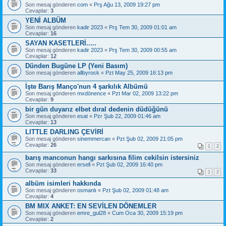
Son mesaj gönderen
com
«
Prş Ağu 13, 2009 19:27 pm
Cevaplar:
3
YENİ ALBÜM
Son mesaj gönderen
kadir 2023
«
Prş Tem 30, 2009 01:01 am
Cevaplar:
16
SAYAN KASETLERİ.....
Son mesaj gönderen
kadir 2023
«
Prş Tem 30, 2009 00:55 am
Cevaplar:
12
Dünden Bugüne LP (Yeni Basım)
Son mesaj gönderen
allbyrock
«
Pzt May 25, 2009 16:13 pm
İşte Barış Manço'nun 4 şarkılık Albümü
Son mesaj gönderen
mxdönence
«
Pzt Mar 02, 2009 13:22 pm
Cevaplar:
9
bir gün duyarız elbet dıral dedenin düdüğünü
Son mesaj gönderen
esat
«
Pzr Şub 22, 2009 01:46 am
Cevaplar:
13
LITTLE DARLING ÇEVİRİ
Son mesaj gönderen
sinemmercan
«
Pzt Şub 02, 2009 21:05 pm
Cevaplar:
26
1
2
barış manconun hangı sarkısına filim cekilsin istersiniz
Son mesaj gönderen
ersell
«
Pzt Şub 02, 2009 16:40 pm
Cevaplar:
33
1
2
albüm isimleri hakkında
Son mesaj gönderen
osmanlı
«
Pzt Şub 02, 2009 01:48 am
Cevaplar:
4
BM MIX ANKET: EN SEVİLEN DÖNEMLER
Son mesaj gönderen
emre_gul28
«
Cum Oca 30, 2009 15:19 pm
Cevaplar:
2