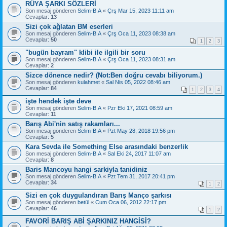
RÜYA ŞARKI SÖZLERİ
Son mesaj gönderen
Selim-B.A
«
Çrş Mar 15, 2023 11:11 am
Cevaplar:
13
Sizi çok ağlatan BM eserleri
Son mesaj gönderen
Selim-B.A
«
Çrş Oca 11, 2023 08:38 am
Cevaplar:
50
1
2
3
"bugün bayram" klibi ile ilgili bir soru
Son mesaj gönderen
Selim-B.A
«
Çrş Oca 11, 2023 08:31 am
Cevaplar:
2
Sizce dönence nedir? (Not:Ben doğru cevabı biliyorum.)
Son mesaj gönderen
kulahmet
«
Sal Nis 05, 2022 08:46 am
Cevaplar:
84
1
2
3
4
işte hendek işte deve
Son mesaj gönderen
Selim-B.A
«
Pzr Eki 17, 2021 08:59 am
Cevaplar:
11
Barış Abi'nin satış rakamları...
Son mesaj gönderen
Selim-B.A
«
Pzt May 28, 2018 19:56 pm
Cevaplar:
5
Kara Sevda ile Something Else arasındaki benzerlik
Son mesaj gönderen
Selim-B.A
«
Sal Eki 24, 2017 11:07 am
Cevaplar:
8
Baris Mancoyu hangi sarkiyla tanidiniz
Son mesaj gönderen
Selim-B.A
«
Pzt Tem 31, 2017 20:41 pm
Cevaplar:
34
1
2
Sizi en çok duygulandıran Barış Manço şarkısı
Son mesaj gönderen
betül
«
Cum Oca 06, 2012 22:17 pm
Cevaplar:
46
1
2
FAVORİ BARIŞ ABİ ŞARKINIZ HANGİSİ?