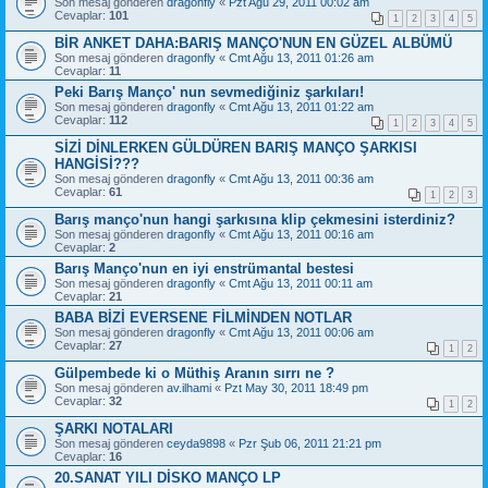
Son mesaj gönderen
dragonfly
«
Pzt Ağu 29, 2011 00:02 am
Cevaplar:
101
1
2
3
4
5
BİR ANKET DAHA:BARIŞ MANÇO'NUN EN GÜZEL ALBÜMÜ
Son mesaj gönderen
dragonfly
«
Cmt Ağu 13, 2011 01:26 am
Cevaplar:
11
Peki Barış Manço' nun sevmediğiniz şarkıları!
Son mesaj gönderen
dragonfly
«
Cmt Ağu 13, 2011 01:22 am
Cevaplar:
112
1
2
3
4
5
SİZİ DİNLERKEN GÜLDÜREN BARIŞ MANÇO ŞARKISI
HANGİSİ???
Son mesaj gönderen
dragonfly
«
Cmt Ağu 13, 2011 00:36 am
Cevaplar:
61
1
2
3
Barış manço'nun hangi şarkısına klip çekmesini isterdiniz?
Son mesaj gönderen
dragonfly
«
Cmt Ağu 13, 2011 00:16 am
Cevaplar:
2
Barış Manço'nun en iyi enstrümantal bestesi
Son mesaj gönderen
dragonfly
«
Cmt Ağu 13, 2011 00:11 am
Cevaplar:
21
BABA BİZİ EVERSENE FİLMİNDEN NOTLAR
Son mesaj gönderen
dragonfly
«
Cmt Ağu 13, 2011 00:06 am
Cevaplar:
27
1
2
Gülpembede ki o Müthiş Aranın sırrı ne ?
Son mesaj gönderen
av.ilhami
«
Pzt May 30, 2011 18:49 pm
Cevaplar:
32
1
2
ŞARKI NOTALARI
Son mesaj gönderen
ceyda9898
«
Pzr Şub 06, 2011 21:21 pm
Cevaplar:
16
20.SANAT YILI DİSKO MANÇO LP