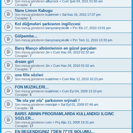
Son mesaj gönderen
allbyrock
«
Cum Şub 04, 2011 01:50 am
Cevaplar:
2
Nane Limon Kabugu
Son mesaj gönderen
kulahmet
«
Sal Kas 16, 2010 17:07 pm
Cevaplar:
1
Kol düğmeleri şarkısının ingilizcesi
Son mesaj gönderen
barışmançokolik
«
Pzr Eki 17, 2010 13:01 pm
Gülpembe...
Son mesaj gönderen
barışmançokolik
«
Pzr Tem 11, 2010 13:33 pm
Barış Manço albümlerinin en güzel parçaları
Son mesaj gönderen
Jin
«
Cum Haz 04, 2010 02:32 am
Cevaplar:
7
dream girl
Son mesaj gönderen
Jin
«
Cum Haz 04, 2010 01:02 am
Cevaplar:
7
une fille sözleri
Son mesaj gönderen
kulahmet
«
Cum Mar 12, 2010 16:23 pm
FON MUZIKLERI...
Son mesaj gönderen
kulahmet
«
Cum Eyl 04, 2009 13:10 pm
Cevaplar:
5
"Ne ola yar ola" şarkısının orjinali !
Son mesaj gönderen
mistrijah
«
Sal Eyl 01, 2009 07:46 am
Cevaplar:
16
BARIS ABININ PROGRAMLARDA KULLANDIGI ILGINC
SOZLER...
Son mesaj gönderen
com
«
Prş Ağu 13, 2009 19:31 pm
Cevaplar:
17
EN BEGENDIGINIZ 7'DEN 77'YE BOLUMU...