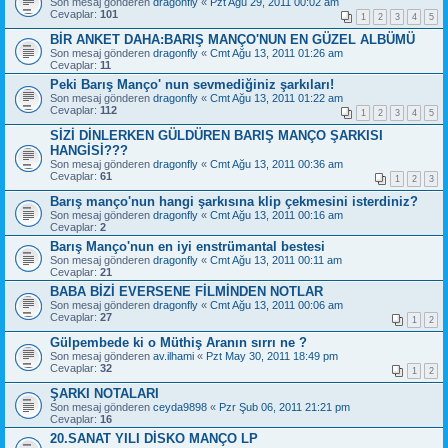
Son mesaj gönderen
dragonfly
«
Pzt Ağu 29, 2011 00:02 am
Cevaplar:
101
1
2
3
4
5
BİR ANKET DAHA:BARIŞ MANÇO'NUN EN GÜZEL ALBÜMÜ
Son mesaj gönderen
dragonfly
«
Cmt Ağu 13, 2011 01:26 am
Cevaplar:
11
Peki Barış Manço' nun sevmediğiniz şarkıları!
Son mesaj gönderen
dragonfly
«
Cmt Ağu 13, 2011 01:22 am
Cevaplar:
112
1
2
3
4
5
SİZİ DİNLERKEN GÜLDÜREN BARIŞ MANÇO ŞARKISI
HANGİSİ???
Son mesaj gönderen
dragonfly
«
Cmt Ağu 13, 2011 00:36 am
Cevaplar:
61
1
2
3
Barış manço'nun hangi şarkısına klip çekmesini isterdiniz?
Son mesaj gönderen
dragonfly
«
Cmt Ağu 13, 2011 00:16 am
Cevaplar:
2
Barış Manço'nun en iyi enstrümantal bestesi
Son mesaj gönderen
dragonfly
«
Cmt Ağu 13, 2011 00:11 am
Cevaplar:
21
BABA BİZİ EVERSENE FİLMİNDEN NOTLAR
Son mesaj gönderen
dragonfly
«
Cmt Ağu 13, 2011 00:06 am
Cevaplar:
27
1
2
Gülpembede ki o Müthiş Aranın sırrı ne ?
Son mesaj gönderen
av.ilhami
«
Pzt May 30, 2011 18:49 pm
Cevaplar:
32
1
2
ŞARKI NOTALARI
Son mesaj gönderen
ceyda9898
«
Pzr Şub 06, 2011 21:21 pm
Cevaplar:
16
20.SANAT YILI DİSKO MANÇO LP