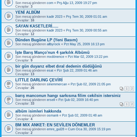
Son mesaj gönderen
com
«
Prş Ağu 13, 2009 19:27 pm
Cevaplar:
3
YENİ ALBÜM
Son mesaj gönderen
kadir 2023
«
Prş Tem 30, 2009 01:01 am
Cevaplar:
16
SAYAN KASETLERİ.....
Son mesaj gönderen
kadir 2023
«
Prş Tem 30, 2009 00:55 am
Cevaplar:
12
Dünden Bugüne LP (Yeni Basım)
Son mesaj gönderen
allbyrock
«
Pzt May 25, 2009 16:13 pm
İşte Barış Manço'nun 4 şarkılık Albümü
Son mesaj gönderen
mxdönence
«
Pzt Mar 02, 2009 13:22 pm
Cevaplar:
9
bir gün duyarız elbet dıral dedenin düdüğünü
Son mesaj gönderen
esat
«
Pzr Şub 22, 2009 01:46 am
Cevaplar:
13
LITTLE DARLING ÇEVİRİ
Son mesaj gönderen
sinemmercan
«
Pzt Şub 02, 2009 21:05 pm
Cevaplar:
26
1
2
barış manconun hangı sarkısına filim cekilsin istersiniz
Son mesaj gönderen
ersell
«
Pzt Şub 02, 2009 16:40 pm
Cevaplar:
33
1
2
albüm isimleri hakkında
Son mesaj gönderen
osmanlı
«
Pzt Şub 02, 2009 01:48 am
Cevaplar:
4
BM MIX ANKET: EN SEVİLEN DÖNEMLER
Son mesaj gönderen
emre_gul28
«
Cum Oca 30, 2009 15:19 pm
Cevaplar:
2