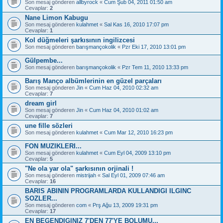
Son mesaj gönderen
allbyrock
«
Cum Şub 04, 2011 01:50 am
Cevaplar:
2
Nane Limon Kabugu
Son mesaj gönderen
kulahmet
«
Sal Kas 16, 2010 17:07 pm
Cevaplar:
1
Kol düğmeleri şarkısının ingilizcesi
Son mesaj gönderen
barışmançokolik
«
Pzr Eki 17, 2010 13:01 pm
Gülpembe...
Son mesaj gönderen
barışmançokolik
«
Pzr Tem 11, 2010 13:33 pm
Barış Manço albümlerinin en güzel parçaları
Son mesaj gönderen
Jin
«
Cum Haz 04, 2010 02:32 am
Cevaplar:
7
dream girl
Son mesaj gönderen
Jin
«
Cum Haz 04, 2010 01:02 am
Cevaplar:
7
une fille sözleri
Son mesaj gönderen
kulahmet
«
Cum Mar 12, 2010 16:23 pm
FON MUZIKLERI...
Son mesaj gönderen
kulahmet
«
Cum Eyl 04, 2009 13:10 pm
Cevaplar:
5
"Ne ola yar ola" şarkısının orjinali !
Son mesaj gönderen
mistrijah
«
Sal Eyl 01, 2009 07:46 am
Cevaplar:
16
BARIS ABININ PROGRAMLARDA KULLANDIGI ILGINC
SOZLER...
Son mesaj gönderen
com
«
Prş Ağu 13, 2009 19:31 pm
Cevaplar:
17
EN BEGENDIGINIZ 7'DEN 77'YE BOLUMU...