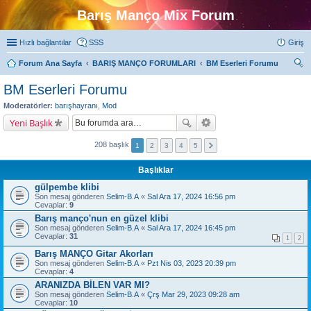
Barış Manço Mix Forum
Hızlı bağlantılar
SSS
Giriş
Forum Ana Sayfa
BARIŞ MANÇO FORUMLARI
BM Eserleri Forumu
ra
BM Eserleri Forumu
Moderatörler:
barışhayranı
,
Mod
Yeni Başlık
208 başlık
1
2
3
4
5
Başlıklar
gülpembe klibi
Son mesaj gönderen
Selim-B.A
«
Sal Ara 17, 2024 16:56 pm
Cevaplar:
9
Barış manço'nun en güzel klibi
Son mesaj gönderen
Selim-B.A
«
Sal Ara 17, 2024 16:45 pm
Cevaplar:
31
1
2
Barış MANÇO Gitar Akorları
Son mesaj gönderen
Selim-B.A
«
Pzt Nis 03, 2023 20:39 pm
Cevaplar:
4
ARANIZDA BİLEN VAR MI?
Son mesaj gönderen
Selim-B.A
«
Çrş Mar 29, 2023 09:28 am
Cevaplar:
10