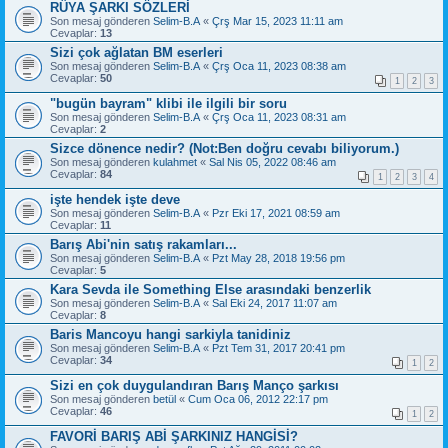
RÜYA ŞARKI SÖZLERİ
Son mesaj gönderen
Selim-B.A
«
Çrş Mar 15, 2023 11:11 am
Cevaplar:
13
Sizi çok ağlatan BM eserleri
Son mesaj gönderen
Selim-B.A
«
Çrş Oca 11, 2023 08:38 am
Cevaplar:
50
1
2
3
"bugün bayram" klibi ile ilgili bir soru
Son mesaj gönderen
Selim-B.A
«
Çrş Oca 11, 2023 08:31 am
Cevaplar:
2
Sizce dönence nedir? (Not:Ben doğru cevabı biliyorum.)
Son mesaj gönderen
kulahmet
«
Sal Nis 05, 2022 08:46 am
Cevaplar:
84
1
2
3
4
işte hendek işte deve
Son mesaj gönderen
Selim-B.A
«
Pzr Eki 17, 2021 08:59 am
Cevaplar:
11
Barış Abi'nin satış rakamları...
Son mesaj gönderen
Selim-B.A
«
Pzt May 28, 2018 19:56 pm
Cevaplar:
5
Kara Sevda ile Something Else arasındaki benzerlik
Son mesaj gönderen
Selim-B.A
«
Sal Eki 24, 2017 11:07 am
Cevaplar:
8
Baris Mancoyu hangi sarkiyla tanidiniz
Son mesaj gönderen
Selim-B.A
«
Pzt Tem 31, 2017 20:41 pm
Cevaplar:
34
1
2
Sizi en çok duygulandıran Barış Manço şarkısı
Son mesaj gönderen
betül
«
Cum Oca 06, 2012 22:17 pm
Cevaplar:
46
1
2
FAVORİ BARIŞ ABİ ŞARKINIZ HANGİSİ?