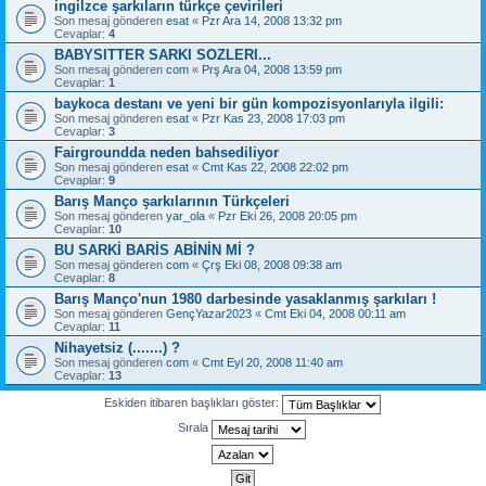
ingilzce şarkıların türkçe çevirileri
Son mesaj gönderen
esat
«
Pzr Ara 14, 2008 13:32 pm
Cevaplar:
4
BABYSITTER SARKI SOZLERI...
Son mesaj gönderen
com
«
Prş Ara 04, 2008 13:59 pm
Cevaplar:
1
baykoca destanı ve yeni bir gün kompozisyonlarıyla ilgili:
Son mesaj gönderen
esat
«
Pzr Kas 23, 2008 17:03 pm
Cevaplar:
3
Fairgroundda neden bahsediliyor
Son mesaj gönderen
esat
«
Cmt Kas 22, 2008 22:02 pm
Cevaplar:
9
Barış Manço şarkılarının Türkçeleri
Son mesaj gönderen
yar_ola
«
Pzr Eki 26, 2008 20:05 pm
Cevaplar:
10
BU SARKİ BARİS ABİNİN Mİ ?
Son mesaj gönderen
com
«
Çrş Eki 08, 2008 09:38 am
Cevaplar:
8
Barış Manço'nun 1980 darbesinde yasaklanmış şarkıları !
Son mesaj gönderen
GençYazar2023
«
Cmt Eki 04, 2008 00:11 am
Cevaplar:
11
Nihayetsiz (.......) ?
Son mesaj gönderen
com
«
Cmt Eyl 20, 2008 11:40 am
Cevaplar:
13
Eskiden itibaren başlıkları göster:
Sırala