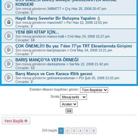
KONSERİ
Son mesaj gönderen
34BM777
«
Çrş Haz 25, 2008 20:47 pm
Cevaplar:
1
Haydi Barış Severler Bir Buluşma Yapalım :)
Son mesaj gönderen
mancho67
«
Pzr Haz 22, 2008 12:01 pm
Cevaplar:
2
YENİ BİR KİTAP İÇİN...
Son mesaj gönderen
manco halil
«
Cmt May 24, 2008 15:27 pm
Cevaplar:
14
ÇOK ÖNEMLİ!!! Bu yaz 7'den 77'ye TRT Ekranlarında Girişimi
Son mesaj gönderen
barışhayranı
«
Cmt May 24, 2008 13:21 pm
Cevaplar:
7
BARIŞ MANÇO'YA VEFA ÖRNEĞİ
Son mesaj gönderen
darkkphonix
«
Sal Nis 22, 2008 21:42 pm
Cevaplar:
13
Barış Manço ve Cem Karaca 45lik gecesi
Son mesaj gönderen
gokhankaraduman
«
Pzt Şub 25, 2008 21:52 pm
Cevaplar:
2
Eskiden itibaren başlıkları göster:
Sırala
Yeni Başlık
204 başlık
1
2
3
4
5