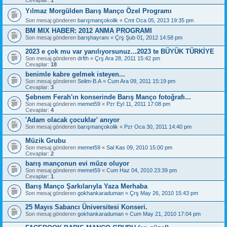
Yılmaz Morgülden Barış Manço Özel Programı
Son mesaj gönderen
barışmançokolik
«
Cmt Oca 05, 2013 19:35 pm
BM MIX HABER: 2012 ANMA PROGRAMI
Son mesaj gönderen
barışhayranı
«
Çrş Şub 01, 2012 14:58 pm
2023 e çok mu var yanılıyorsunuz...2023 te BÜYÜK TÜRKİYE
Son mesaj gönderen
drfth
«
Çrş Ara 28, 2011 15:42 pm
Cevaplar:
18
benimle kabre gelmek isteyen...
Son mesaj gönderen
Selim-B.A
«
Cum Ara 09, 2011 15:19 pm
Cevaplar:
3
Şebnem Ferah'ın konserinde Barış Manço fotoğrafı...
Son mesaj gönderen
memet59
«
Pzr Eyl 11, 2011 17:08 pm
Cevaplar:
4
'Adam olacak çocuklar' anıyor
Son mesaj gönderen
barışmançokolik
«
Pzr Oca 30, 2011 14:40 pm
Müzik Grubu
Son mesaj gönderen
memet59
«
Sal Kas 09, 2010 15:00 pm
Cevaplar:
2
barış mançonun evi müze oluyor
Son mesaj gönderen
memet59
«
Cum Haz 04, 2010 23:39 pm
Cevaplar:
1
Barış Manço Şarkılarıyla Yaza Merhaba
Son mesaj gönderen
gokhankaraduman
«
Çrş May 26, 2010 15:43 pm
25 Mayıs Sabancı Üniversitesi Konseri.
Son mesaj gönderen
gokhankaraduman
«
Cum May 21, 2010 17:04 pm