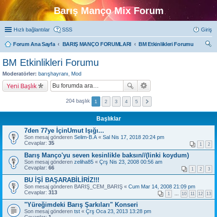
Barış Manço Mix Forum
Hızlı bağlantılar
SSS
Giriş
Forum Ana Sayfa
BARIŞ MANÇO FORUMLARI
BM Etkinlikleri Forumu
ra
BM Etkinlikleri Forumu
Moderatörler:
barışhayranı
,
Mod
Yeni Başlık
204 başlık
1
2
3
4
5
Başlıklar
7den 77ye İçinUmut Işığı...
Son mesaj gönderen
Selim-B.A
«
Sal Nis 17, 2018 20:24 pm
Cevaplar:
35
1
2
Barış Manço'yu seven kesinlikle baksın//(linki koydum)
Son mesaj gönderen
zeliha85
«
Çrş Nis 23, 2008 00:56 am
Cevaplar:
66
1
2
3
BU İŞİ BAŞARABİLİRİZ!!!
Son mesaj gönderen
BARIŞ_CEM_BARIŞ
«
Cum Mar 14, 2008 21:09 pm
Cevaplar:
313
1
…
10
11
12
13
"Yüreğimdeki Barış Şarkıları" Konseri
Son mesaj gönderen
tst
«
Çrş Oca 23, 2013 13:28 pm
Cevaplar:
1