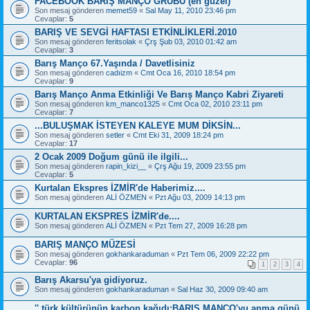
FACEBOOK BARIŞ MANÇO GRUBU (en güzel)
Son mesaj gönderen
memet59
«
Sal May 11, 2010 23:46 pm
Cevaplar:
5
BARIŞ VE SEVGİ HAFTASI ETKİNLİKLERİ.2010
Son mesaj gönderen
feritsolak
«
Çrş Şub 03, 2010 01:42 am
Cevaplar:
3
Barış Manço 67.Yaşında / Davetlisiniz
Son mesaj gönderen
cadıizm
«
Cmt Oca 16, 2010 18:54 pm
Cevaplar:
9
Barış Manço Anma Etkinliği Ve Barış Manço Kabri Ziyareti
Son mesaj gönderen
km_manco1325
«
Cmt Oca 02, 2010 23:11 pm
Cevaplar:
7
...BULUŞMAK İSTEYEN KALEYE MUM DİKSİN...
Son mesaj gönderen
setler
«
Cmt Eki 31, 2009 18:24 pm
Cevaplar:
17
2 Ocak 2009 Doğum günü ile ilgili...
Son mesaj gönderen
rapin_kizi__
«
Çrş Ağu 19, 2009 23:55 pm
Cevaplar:
5
Kurtalan Ekspres İZMİR'de Haberimiz....
Son mesaj gönderen
ALİ ÖZMEN
«
Pzt Ağu 03, 2009 14:13 pm
KURTALAN EKSPRES İZMİR'de....
Son mesaj gönderen
ALİ ÖZMEN
«
Pzt Tem 27, 2009 16:28 pm
BARIŞ MANÇO MÜZESİ
Son mesaj gönderen
gokhankaraduman
«
Pzt Tem 06, 2009 22:22 pm
Cevaplar:
96
1
2
3
4
Barış Akarsu'ya gidiyoruz.
Son mesaj gönderen
gokhankaraduman
«
Sal Haz 30, 2009 09:40 am
'' türk kültürünün karbon kağıdı:BARIŞ MANÇO'yu anma günü