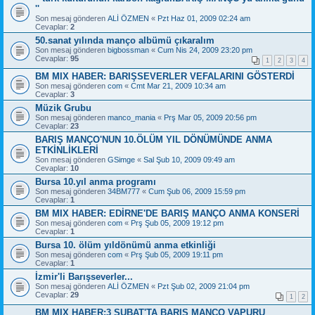
''
Son mesaj gönderen
ALİ ÖZMEN
«
Pzt Haz 01, 2009 02:24 am
Cevaplar:
2
50.sanat yılında manço albümü çıkaralım
Son mesaj gönderen
bigbossman
«
Cum Nis 24, 2009 23:20 pm
Cevaplar:
95
1
2
3
4
BM MIX HABER: BARIŞSEVERLER VEFALARINI GÖSTERDİ
Son mesaj gönderen
com
«
Cmt Mar 21, 2009 10:34 am
Cevaplar:
3
Müzik Grubu
Son mesaj gönderen
manco_mania
«
Prş Mar 05, 2009 20:56 pm
Cevaplar:
23
BARIŞ MANÇO'NUN 10.ÖLÜM YIL DÖNÜMÜNDE ANMA
ETKİNLİKLERİ
Son mesaj gönderen
GSimge
«
Sal Şub 10, 2009 09:49 am
Cevaplar:
10
Bursa 10.yıl anma programı
Son mesaj gönderen
34BM777
«
Cum Şub 06, 2009 15:59 pm
Cevaplar:
1
BM MIX HABER: EDİRNE'DE BARIŞ MANÇO ANMA KONSERİ
Son mesaj gönderen
com
«
Prş Şub 05, 2009 19:12 pm
Cevaplar:
1
Bursa 10. ölüm yıldönümü anma etkinliği
Son mesaj gönderen
com
«
Prş Şub 05, 2009 19:11 pm
Cevaplar:
1
İzmir'li Barışseverler...
Son mesaj gönderen
ALİ ÖZMEN
«
Pzt Şub 02, 2009 21:04 pm
Cevaplar:
29
1
2
BM MIX HABER:3 ŞUBAT'TA BARIŞ MANÇO VAPURU