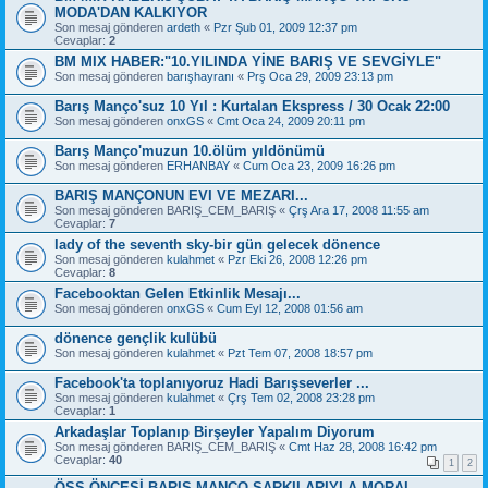
MODA'DAN KALKIYOR
Son mesaj gönderen
ardeth
«
Pzr Şub 01, 2009 12:37 pm
Cevaplar:
2
BM MIX HABER:"10.YILINDA YİNE BARIŞ VE SEVGİYLE"
Son mesaj gönderen
barışhayranı
«
Prş Oca 29, 2009 23:13 pm
Barış Manço'suz 10 Yıl : Kurtalan Ekspress / 30 Ocak 22:00
Son mesaj gönderen
onxGS
«
Cmt Oca 24, 2009 20:11 pm
Barış Manço'muzun 10.ölüm yıldönümü
Son mesaj gönderen
ERHANBAY
«
Cum Oca 23, 2009 16:26 pm
BARIŞ MANÇONUN EVI VE MEZARI...
Son mesaj gönderen
BARIŞ_CEM_BARIŞ
«
Çrş Ara 17, 2008 11:55 am
Cevaplar:
7
lady of the seventh sky-bir gün gelecek dönence
Son mesaj gönderen
kulahmet
«
Pzr Eki 26, 2008 12:26 pm
Cevaplar:
8
Facebooktan Gelen Etkinlik Mesajı...
Son mesaj gönderen
onxGS
«
Cum Eyl 12, 2008 01:56 am
dönence gençlik kulübü
Son mesaj gönderen
kulahmet
«
Pzt Tem 07, 2008 18:57 pm
Facebook'ta toplanıyoruz Hadi Barışseverler ...
Son mesaj gönderen
kulahmet
«
Çrş Tem 02, 2008 23:28 pm
Cevaplar:
1
Arkadaşlar Toplanıp Birşeyler Yapalım Diyorum
Son mesaj gönderen
BARIŞ_CEM_BARIŞ
«
Cmt Haz 28, 2008 16:42 pm
Cevaplar:
40
1
2
ÖSS ÖNCESİ BARIŞ MANÇO ŞARKILARIYLA MORAL