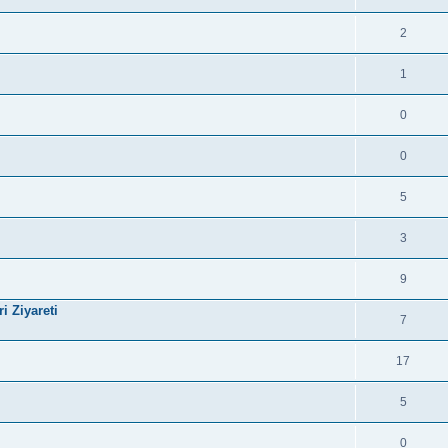
2
1
0
0
5
3
9
i Ziyareti
7
17
5
0