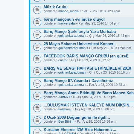
Müzik Grubu
gönderen
manco_mania
» Sal Eki 26, 2010 20:39 pm
barış mançonun evi müze oluyor
gönderen
merve safa
» Pzr May 23, 2010 14:54 pm
Barış Manço Şarkılarıyla Yaza Merhaba
gönderen
gokhankaraduman
» Çrş May 26, 2010 15:43 pm
25 Mayıs Sabancı Üniversitesi Konseri.
gönderen
gokhankaraduman
» Cum May 21, 2010 17:04 pm
FACEBOOK BARIŞ MANÇO GRUBU (en güzel)
gönderen
castor
» Prş Oca 29, 2009 05:12 am
BARIŞ VE SEVGİ HAFTASI ETKİNLİKLERİ.2010
gönderen
gokhankaraduman
» Cmt Oca 23, 2010 18:16 pm
Barış Manço 67.Yaşında / Davetlisiniz
gönderen
gokhankaraduman
» Pzt Ara 28, 2009 10:43 am
Barış Manço Anma Etkinliği Ve Barış Manço Kabr
gönderen
34BM777
» Çrş Şub 04, 2009 14:27 pm
...BULUŞMAK İSTEYEN KALEYE MUM DİKSİN...
gönderen
kulahmet
» Prş Ağu 20, 2009 16:06 pm
2 Ocak 2009 Doğum günü ile ilgili...
gönderen
Ben Bilirim
» Pzr Ara 28, 2008 16:36 pm
Kurtalan Ekspres İZMİR'de Haberimiz....
gönderen
ALİ ÖZMEN
» Pzt Ağu 03, 2009 14:13 pm