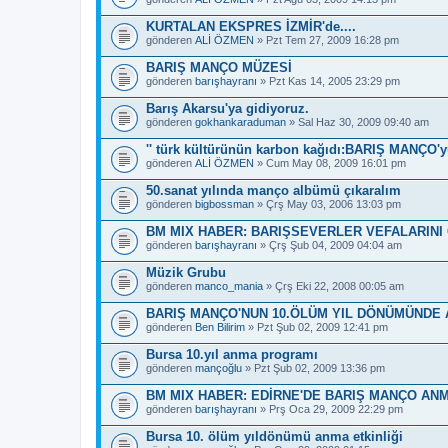
KURTALAN EKSPRES İZMİR'de....
gönderen
ALİ ÖZMEN
» Pzt Tem 27, 2009 16:28 pm
BARIŞ MANÇO MÜZESİ
gönderen
barışhayranı
» Pzt Kas 14, 2005 23:29 pm
Barış Akarsu'ya gidiyoruz.
gönderen
gokhankaraduman
» Sal Haz 30, 2009 09:40 am
'' türk kültürünün karbon kağıdı:BARIŞ MANÇO'y
gönderen
ALİ ÖZMEN
» Cum May 08, 2009 16:01 pm
50.sanat yılında manço albümü çıkaralım
gönderen
bigbossman
» Çrş May 03, 2006 13:03 pm
BM MIX HABER: BARIŞSEVERLER VEFALARINI
gönderen
barışhayranı
» Çrş Şub 04, 2009 04:04 am
Müzik Grubu
gönderen
manco_mania
» Çrş Eki 22, 2008 00:05 am
BARIŞ MANÇO'NUN 10.ÖLÜM YIL DÖNÜMÜNDE 
gönderen
Ben Bilirim
» Pzt Şub 02, 2009 12:41 pm
Bursa 10.yıl anma programı
gönderen
mançoğlu
» Pzt Şub 02, 2009 13:36 pm
BM MIX HABER: EDİRNE'DE BARIŞ MANÇO AN
gönderen
barışhayranı
» Prş Oca 29, 2009 22:29 pm
Bursa 10. ölüm yıldönümü anma etkinliği