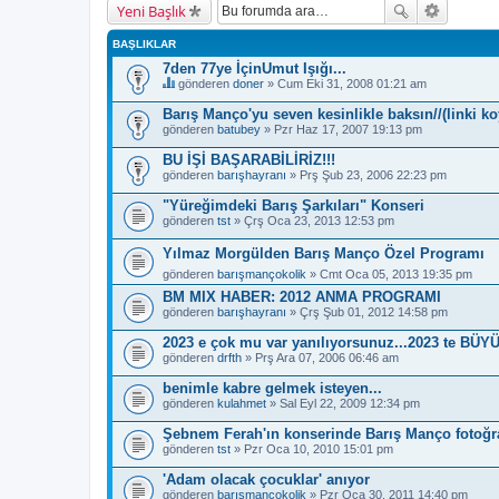
Yeni Başlık
BAŞLIKLAR
7den 77ye İçinUmut Işığı...
gönderen
doner
» Cum Eki 31, 2008 01:21 am
B
u
Barış Manço'yu seven kesinlikle baksın//(linki 
b
gönderen
batubey
» Pzr Haz 17, 2007 19:13 pm
a
ş
BU İŞİ BAŞARABİLİRİZ!!!
l
gönderen
ı
barışhayranı
» Prş Şub 23, 2006 22:23 pm
k
b
"Yüreğimdeki Barış Şarkıları" Konseri
i
gönderen
tst
» Çrş Oca 23, 2013 12:53 pm
r
a
Yılmaz Morgülden Barış Manço Özel Programı
n
k
gönderen
barışmançokolik
» Cmt Oca 05, 2013 19:35 pm
e
BM MIX HABER: 2012 ANMA PROGRAMI
t
e
gönderen
barışhayranı
» Çrş Şub 01, 2012 14:58 pm
s
a
2023 e çok mu var yanılıyorsunuz...2023 te BÜ
h
gönderen
drfth
» Prş Ara 07, 2006 06:46 am
i
p
benimle kabre gelmek isteyen...
.
gönderen
kulahmet
» Sal Eyl 22, 2009 12:34 pm
Şebnem Ferah'ın konserinde Barış Manço fotoğraf
gönderen
tst
» Pzr Oca 10, 2010 15:01 pm
'Adam olacak çocuklar' anıyor
gönderen
barışmançokolik
» Pzr Oca 30, 2011 14:40 pm