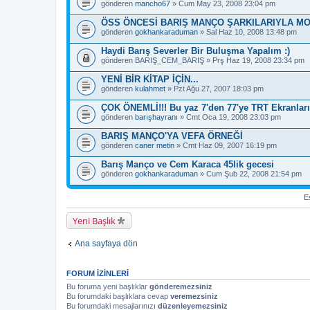
gönderen
mancho67
» Cum May 23, 2008 23:04 pm
ÖSS ÖNCESİ BARIŞ MANÇO ŞARKILARIYLA M
gönderen
gokhankaraduman
» Sal Haz 10, 2008 13:48 pm
Haydi Barış Severler Bir Buluşma Yapalım :)
gönderen
BARIŞ_CEM_BARIŞ
» Prş Haz 19, 2008 23:34 pm
YENİ BİR KİTAP İÇİN...
gönderen
kulahmet
» Pzt Ağu 27, 2007 18:03 pm
ÇOK ÖNEMLİ!!! Bu yaz 7'den 77'ye TRT Ekranları
gönderen
barışhayranı
» Cmt Oca 19, 2008 23:03 pm
BARIŞ MANÇO'YA VEFA ÖRNEĞİ
gönderen
caner metin
» Cmt Haz 09, 2007 16:19 pm
Barış Manço ve Cem Karaca 45lik gecesi
gönderen
gokhankaraduman
» Cum Şub 22, 2008 21:54 pm
Es
Yeni Başlık
Ana sayfaya dön
FORUM IZINLERI
Bu foruma yeni başlıklar
gönderemezsiniz
Bu forumdaki başlıklara cevap
veremezsiniz
Bu forumdaki mesajlarınızı
düzenleyemezsiniz