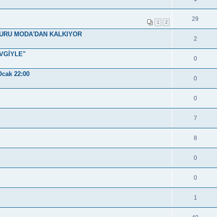
29
1
2
PURU MODA'DAN KALKIYOR
2
EVGİYLE"
0
Ocak 22:00
0
0
7
8
0
0
1