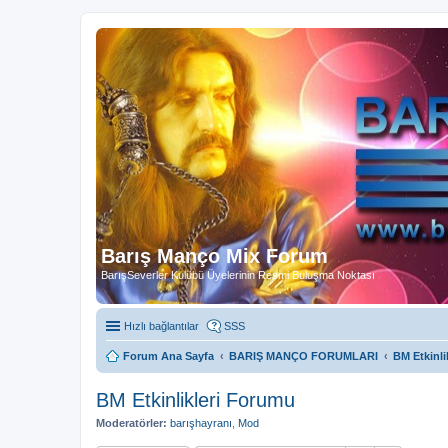
Barış Manço Mix Forum
BarışSeverler Kulübü Üyelerinin Resmi Buluşma Noktası
Hızlı bağlantılar
SSS
Forum Ana Sayfa
BARIŞ MANÇO FORUMLARI
BM Etkinli
BM Etkinlikleri Forumu
Moderatörler:
barışhayranı
,
Mod