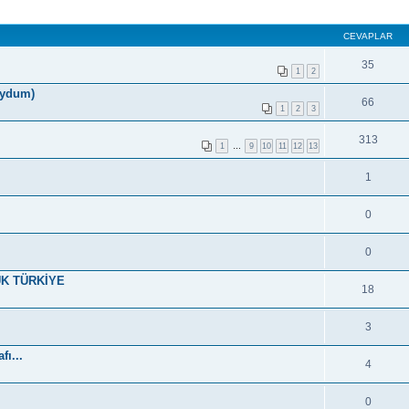
CEVAPLAR
35
1
2
koydum)
66
1
2
3
313
1
…
9
10
11
12
13
1
0
0
YÜK TÜRKİYE
18
3
ı...
4
0