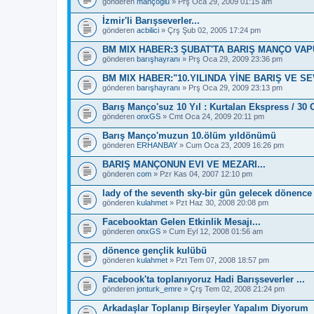
gönderen
mançoğlu
» Prş Oca 29, 2009 01:15 am
İzmir'li Barışseverler...
gönderen
acbilici
» Çrş Şub 02, 2005 17:24 pm
BM MIX HABER:3 ŞUBAT'TA BARIŞ MANÇO VA
gönderen
barışhayranı
» Prş Oca 29, 2009 23:36 pm
BM MIX HABER:"10.YILINDA YİNE BARIŞ VE S
gönderen
barışhayranı
» Prş Oca 29, 2009 23:13 pm
Barış Manço'suz 10 Yıl : Kurtalan Ekspress / 30 
gönderen
onxGS
» Cmt Oca 24, 2009 20:11 pm
Barış Manço'muzun 10.ölüm yıldönümü
gönderen
ERHANBAY
» Cum Oca 23, 2009 16:26 pm
BARIŞ MANÇONUN EVI VE MEZARI...
gönderen
com
» Pzr Kas 04, 2007 12:10 pm
lady of the seventh sky-bir gün gelecek dönence
gönderen
kulahmet
» Pzt Haz 30, 2008 20:08 pm
Facebooktan Gelen Etkinlik Mesajı...
gönderen
onxGS
» Cum Eyl 12, 2008 01:56 am
dönence gençlik kulübü
gönderen
kulahmet
» Pzt Tem 07, 2008 18:57 pm
Facebook'ta toplanıyoruz Hadi Barışseverler ...
gönderen
jonturk_emre
» Çrş Tem 02, 2008 21:24 pm
Arkadaşlar Toplanıp Birşeyler Yapalım Diyorum