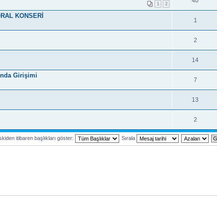
40
1
2
ORAL KONSERİ
1
2
14
nda Girişimi
7
13
2
kiden itibaren başlıkları göster:
Sırala