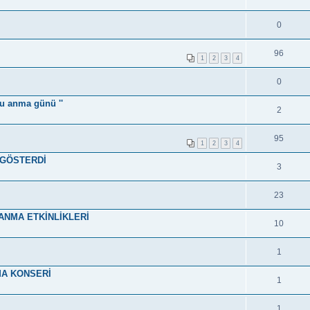
0
96
1
2
3
4
0
u anma günü ''
2
95
1
2
3
4
 GÖSTERDİ
3
23
ANMA ETKİNLİKLERİ
10
1
MA KONSERİ
1
1