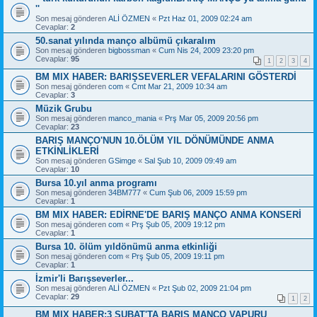
''
Son mesaj gönderen
ALİ ÖZMEN
«
Pzt Haz 01, 2009 02:24 am
Cevaplar:
2
50.sanat yılında manço albümü çıkaralım
Son mesaj gönderen
bigbossman
«
Cum Nis 24, 2009 23:20 pm
Cevaplar:
95
1
2
3
4
BM MIX HABER: BARIŞSEVERLER VEFALARINI GÖSTERDİ
Son mesaj gönderen
com
«
Cmt Mar 21, 2009 10:34 am
Cevaplar:
3
Müzik Grubu
Son mesaj gönderen
manco_mania
«
Prş Mar 05, 2009 20:56 pm
Cevaplar:
23
BARIŞ MANÇO'NUN 10.ÖLÜM YIL DÖNÜMÜNDE ANMA
ETKİNLİKLERİ
Son mesaj gönderen
GSimge
«
Sal Şub 10, 2009 09:49 am
Cevaplar:
10
Bursa 10.yıl anma programı
Son mesaj gönderen
34BM777
«
Cum Şub 06, 2009 15:59 pm
Cevaplar:
1
BM MIX HABER: EDİRNE'DE BARIŞ MANÇO ANMA KONSERİ
Son mesaj gönderen
com
«
Prş Şub 05, 2009 19:12 pm
Cevaplar:
1
Bursa 10. ölüm yıldönümü anma etkinliği
Son mesaj gönderen
com
«
Prş Şub 05, 2009 19:11 pm
Cevaplar:
1
İzmir'li Barışseverler...
Son mesaj gönderen
ALİ ÖZMEN
«
Pzt Şub 02, 2009 21:04 pm
Cevaplar:
29
1
2
BM MIX HABER:3 ŞUBAT'TA BARIŞ MANÇO VAPURU