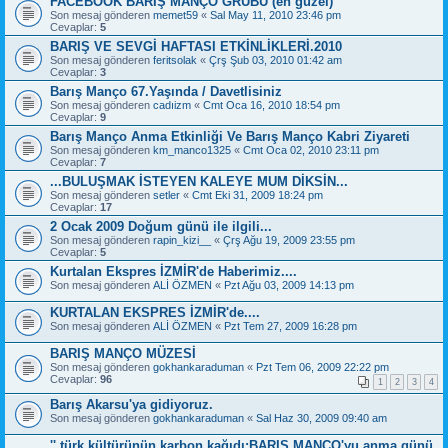
FACEBOOK BARIŞ MANÇO GRUBU (en güzel)
Son mesaj gönderen
memet59
«
Sal May 11, 2010 23:46 pm
Cevaplar:
5
BARIŞ VE SEVGİ HAFTASI ETKİNLİKLERİ.2010
Son mesaj gönderen
feritsolak
«
Çrş Şub 03, 2010 01:42 am
Cevaplar:
3
Barış Manço 67.Yaşında / Davetlisiniz
Son mesaj gönderen
cadıizm
«
Cmt Oca 16, 2010 18:54 pm
Cevaplar:
9
Barış Manço Anma Etkinliği Ve Barış Manço Kabri Ziyareti
Son mesaj gönderen
km_manco1325
«
Cmt Oca 02, 2010 23:11 pm
Cevaplar:
7
...BULUŞMAK İSTEYEN KALEYE MUM DİKSİN...
Son mesaj gönderen
setler
«
Cmt Eki 31, 2009 18:24 pm
Cevaplar:
17
2 Ocak 2009 Doğum günü ile ilgili...
Son mesaj gönderen
rapin_kizi__
«
Çrş Ağu 19, 2009 23:55 pm
Cevaplar:
5
Kurtalan Ekspres İZMİR'de Haberimiz....
Son mesaj gönderen
ALİ ÖZMEN
«
Pzt Ağu 03, 2009 14:13 pm
KURTALAN EKSPRES İZMİR'de....
Son mesaj gönderen
ALİ ÖZMEN
«
Pzt Tem 27, 2009 16:28 pm
BARIŞ MANÇO MÜZESİ
Son mesaj gönderen
gokhankaraduman
«
Pzt Tem 06, 2009 22:22 pm
Cevaplar:
96
1
2
3
4
Barış Akarsu'ya gidiyoruz.
Son mesaj gönderen
gokhankaraduman
«
Sal Haz 30, 2009 09:40 am
'' türk kültürünün karbon kağıdı:BARIŞ MANÇO'yu anma günü