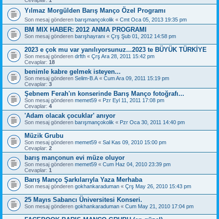
Yılmaz Morgülden Barış Manço Özel Programı
Son mesaj gönderen
barışmançokolik
«
Cmt Oca 05, 2013 19:35 pm
BM MIX HABER: 2012 ANMA PROGRAMI
Son mesaj gönderen
barışhayranı
«
Çrş Şub 01, 2012 14:58 pm
2023 e çok mu var yanılıyorsunuz...2023 te BÜYÜK TÜRKİYE
Son mesaj gönderen
drfth
«
Çrş Ara 28, 2011 15:42 pm
Cevaplar:
18
benimle kabre gelmek isteyen...
Son mesaj gönderen
Selim-B.A
«
Cum Ara 09, 2011 15:19 pm
Cevaplar:
3
Şebnem Ferah'ın konserinde Barış Manço fotoğrafı...
Son mesaj gönderen
memet59
«
Pzr Eyl 11, 2011 17:08 pm
Cevaplar:
4
'Adam olacak çocuklar' anıyor
Son mesaj gönderen
barışmançokolik
«
Pzr Oca 30, 2011 14:40 pm
Müzik Grubu
Son mesaj gönderen
memet59
«
Sal Kas 09, 2010 15:00 pm
Cevaplar:
2
barış mançonun evi müze oluyor
Son mesaj gönderen
memet59
«
Cum Haz 04, 2010 23:39 pm
Cevaplar:
1
Barış Manço Şarkılarıyla Yaza Merhaba
Son mesaj gönderen
gokhankaraduman
«
Çrş May 26, 2010 15:43 pm
25 Mayıs Sabancı Üniversitesi Konseri.
Son mesaj gönderen
gokhankaraduman
«
Cum May 21, 2010 17:04 pm