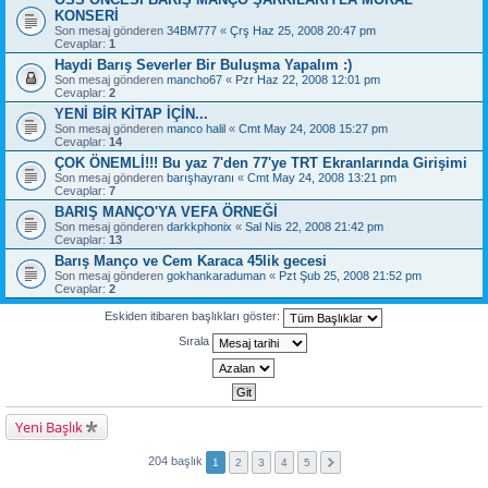
KONSERİ
Son mesaj gönderen
34BM777
«
Çrş Haz 25, 2008 20:47 pm
Cevaplar:
1
Haydi Barış Severler Bir Buluşma Yapalım :)
Son mesaj gönderen
mancho67
«
Pzr Haz 22, 2008 12:01 pm
Cevaplar:
2
YENİ BİR KİTAP İÇİN...
Son mesaj gönderen
manco halil
«
Cmt May 24, 2008 15:27 pm
Cevaplar:
14
ÇOK ÖNEMLİ!!! Bu yaz 7'den 77'ye TRT Ekranlarında Girişimi
Son mesaj gönderen
barışhayranı
«
Cmt May 24, 2008 13:21 pm
Cevaplar:
7
BARIŞ MANÇO'YA VEFA ÖRNEĞİ
Son mesaj gönderen
darkkphonix
«
Sal Nis 22, 2008 21:42 pm
Cevaplar:
13
Barış Manço ve Cem Karaca 45lik gecesi
Son mesaj gönderen
gokhankaraduman
«
Pzt Şub 25, 2008 21:52 pm
Cevaplar:
2
Eskiden itibaren başlıkları göster:
Sırala
Yeni Başlık
204 başlık
1
2
3
4
5