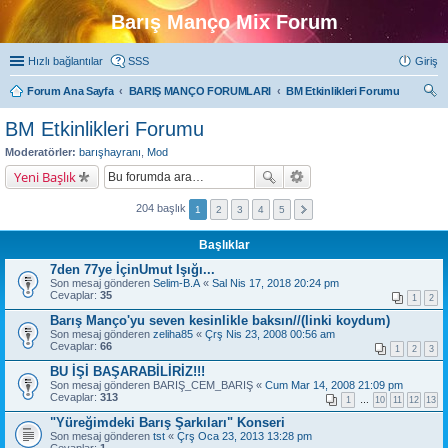
Barış Manço Mix Forum
Hızlı bağlantılar
SSS
Giriş
Forum Ana Sayfa
BARIŞ MANÇO FORUMLARI
BM Etkinlikleri Forumu
ra
BM Etkinlikleri Forumu
Moderatörler:
barışhayranı
,
Mod
Yeni Başlık
204 başlık
1
2
3
4
5
Başlıklar
7den 77ye İçinUmut Işığı...
Son mesaj gönderen
Selim-B.A
«
Sal Nis 17, 2018 20:24 pm
Cevaplar:
35
1
2
Barış Manço'yu seven kesinlikle baksın//(linki koydum)
Son mesaj gönderen
zeliha85
«
Çrş Nis 23, 2008 00:56 am
Cevaplar:
66
1
2
3
BU İŞİ BAŞARABİLİRİZ!!!
Son mesaj gönderen
BARIŞ_CEM_BARIŞ
«
Cum Mar 14, 2008 21:09 pm
Cevaplar:
313
1
…
10
11
12
13
"Yüreğimdeki Barış Şarkıları" Konseri
Son mesaj gönderen
tst
«
Çrş Oca 23, 2013 13:28 pm
Cevaplar:
1