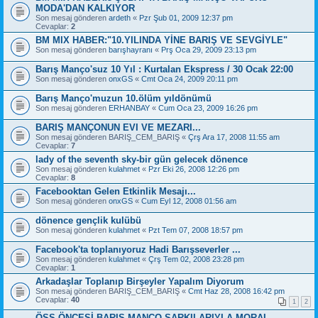
MODA'DAN KALKIYOR
Son mesaj gönderen
ardeth
«
Pzr Şub 01, 2009 12:37 pm
Cevaplar:
2
BM MIX HABER:"10.YILINDA YİNE BARIŞ VE SEVGİYLE"
Son mesaj gönderen
barışhayranı
«
Prş Oca 29, 2009 23:13 pm
Barış Manço'suz 10 Yıl : Kurtalan Ekspress / 30 Ocak 22:00
Son mesaj gönderen
onxGS
«
Cmt Oca 24, 2009 20:11 pm
Barış Manço'muzun 10.ölüm yıldönümü
Son mesaj gönderen
ERHANBAY
«
Cum Oca 23, 2009 16:26 pm
BARIŞ MANÇONUN EVI VE MEZARI...
Son mesaj gönderen
BARIŞ_CEM_BARIŞ
«
Çrş Ara 17, 2008 11:55 am
Cevaplar:
7
lady of the seventh sky-bir gün gelecek dönence
Son mesaj gönderen
kulahmet
«
Pzr Eki 26, 2008 12:26 pm
Cevaplar:
8
Facebooktan Gelen Etkinlik Mesajı...
Son mesaj gönderen
onxGS
«
Cum Eyl 12, 2008 01:56 am
dönence gençlik kulübü
Son mesaj gönderen
kulahmet
«
Pzt Tem 07, 2008 18:57 pm
Facebook'ta toplanıyoruz Hadi Barışseverler ...
Son mesaj gönderen
kulahmet
«
Çrş Tem 02, 2008 23:28 pm
Cevaplar:
1
Arkadaşlar Toplanıp Birşeyler Yapalım Diyorum
Son mesaj gönderen
BARIŞ_CEM_BARIŞ
«
Cmt Haz 28, 2008 16:42 pm
Cevaplar:
40
1
2
ÖSS ÖNCESİ BARIŞ MANÇO ŞARKILARIYLA MORAL