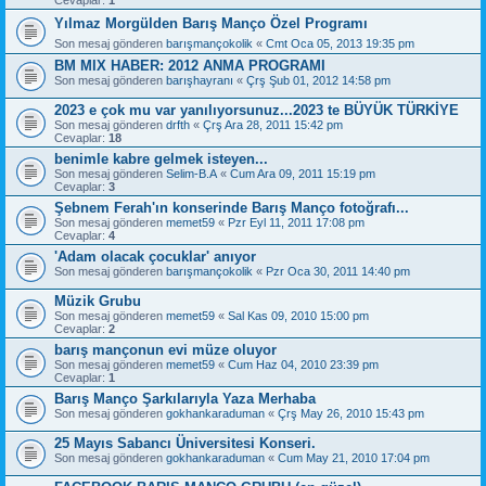
Yılmaz Morgülden Barış Manço Özel Programı
Son mesaj gönderen
barışmançokolik
«
Cmt Oca 05, 2013 19:35 pm
BM MIX HABER: 2012 ANMA PROGRAMI
Son mesaj gönderen
barışhayranı
«
Çrş Şub 01, 2012 14:58 pm
2023 e çok mu var yanılıyorsunuz...2023 te BÜYÜK TÜRKİYE
Son mesaj gönderen
drfth
«
Çrş Ara 28, 2011 15:42 pm
Cevaplar:
18
benimle kabre gelmek isteyen...
Son mesaj gönderen
Selim-B.A
«
Cum Ara 09, 2011 15:19 pm
Cevaplar:
3
Şebnem Ferah'ın konserinde Barış Manço fotoğrafı...
Son mesaj gönderen
memet59
«
Pzr Eyl 11, 2011 17:08 pm
Cevaplar:
4
'Adam olacak çocuklar' anıyor
Son mesaj gönderen
barışmançokolik
«
Pzr Oca 30, 2011 14:40 pm
Müzik Grubu
Son mesaj gönderen
memet59
«
Sal Kas 09, 2010 15:00 pm
Cevaplar:
2
barış mançonun evi müze oluyor
Son mesaj gönderen
memet59
«
Cum Haz 04, 2010 23:39 pm
Cevaplar:
1
Barış Manço Şarkılarıyla Yaza Merhaba
Son mesaj gönderen
gokhankaraduman
«
Çrş May 26, 2010 15:43 pm
25 Mayıs Sabancı Üniversitesi Konseri.
Son mesaj gönderen
gokhankaraduman
«
Cum May 21, 2010 17:04 pm