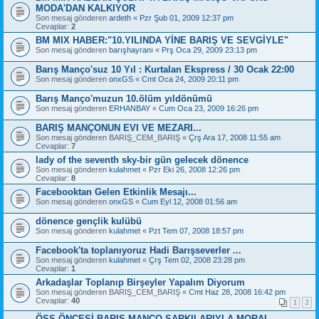
MODA'DAN KALKIYOR
Son mesaj gönderen
ardeth
«
Pzr Şub 01, 2009 12:37 pm
Cevaplar:
2
BM MIX HABER:"10.YILINDA YİNE BARIŞ VE SEVGİYLE"
Son mesaj gönderen
barışhayranı
«
Prş Oca 29, 2009 23:13 pm
Barış Manço'suz 10 Yıl : Kurtalan Ekspress / 30 Ocak 22:00
Son mesaj gönderen
onxGS
«
Cmt Oca 24, 2009 20:11 pm
Barış Manço'muzun 10.ölüm yıldönümü
Son mesaj gönderen
ERHANBAY
«
Cum Oca 23, 2009 16:26 pm
BARIŞ MANÇONUN EVI VE MEZARI...
Son mesaj gönderen
BARIŞ_CEM_BARIŞ
«
Çrş Ara 17, 2008 11:55 am
Cevaplar:
7
lady of the seventh sky-bir gün gelecek dönence
Son mesaj gönderen
kulahmet
«
Pzr Eki 26, 2008 12:26 pm
Cevaplar:
8
Facebooktan Gelen Etkinlik Mesajı...
Son mesaj gönderen
onxGS
«
Cum Eyl 12, 2008 01:56 am
dönence gençlik kulübü
Son mesaj gönderen
kulahmet
«
Pzt Tem 07, 2008 18:57 pm
Facebook'ta toplanıyoruz Hadi Barışseverler ...
Son mesaj gönderen
kulahmet
«
Çrş Tem 02, 2008 23:28 pm
Cevaplar:
1
Arkadaşlar Toplanıp Birşeyler Yapalım Diyorum
Son mesaj gönderen
BARIŞ_CEM_BARIŞ
«
Cmt Haz 28, 2008 16:42 pm
Cevaplar:
40
1
2
ÖSS ÖNCESİ BARIŞ MANÇO ŞARKILARIYLA MORAL