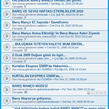
FACEBOOK BARIŞ MANÇO GRUBU (en güzel)
Son mesaj gönderen
memet59
«
Sal May 11, 2010 23:46 pm
Cevaplar:
5
BARIŞ VE SEVGİ HAFTASI ETKİNLİKLERİ.2010
Son mesaj gönderen
feritsolak
«
Çrş Şub 03, 2010 01:42 am
Cevaplar:
3
Barış Manço 67.Yaşında / Davetlisiniz
Son mesaj gönderen
cadıizm
«
Cmt Oca 16, 2010 18:54 pm
Cevaplar:
9
Barış Manço Anma Etkinliği Ve Barış Manço Kabri Ziyareti
Son mesaj gönderen
km_manco1325
«
Cmt Oca 02, 2010 23:11 pm
Cevaplar:
7
...BULUŞMAK İSTEYEN KALEYE MUM DİKSİN...
Son mesaj gönderen
setler
«
Cmt Eki 31, 2009 18:24 pm
Cevaplar:
17
2 Ocak 2009 Doğum günü ile ilgili...
Son mesaj gönderen
rapin_kizi__
«
Çrş Ağu 19, 2009 23:55 pm
Cevaplar:
5
Kurtalan Ekspres İZMİR'de Haberimiz....
Son mesaj gönderen
ALİ ÖZMEN
«
Pzt Ağu 03, 2009 14:13 pm
KURTALAN EKSPRES İZMİR'de....
Son mesaj gönderen
ALİ ÖZMEN
«
Pzt Tem 27, 2009 16:28 pm
BARIŞ MANÇO MÜZESİ
Son mesaj gönderen
gokhankaraduman
«
Pzt Tem 06, 2009 22:22 pm
Cevaplar:
96
1
2
3
4
Barış Akarsu'ya gidiyoruz.
Son mesaj gönderen
gokhankaraduman
«
Sal Haz 30, 2009 09:40 am
'' türk kültürünün karbon kağıdı:BARIŞ MANÇO'yu anma günü