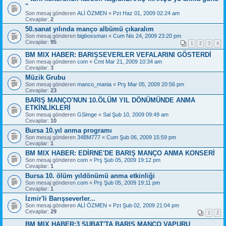
''
Son mesaj gönderen
ALİ ÖZMEN
«
Pzt Haz 01, 2009 02:24 am
Cevaplar:
2
50.sanat yılında manço albümü çıkaralım
Son mesaj gönderen
bigbossman
«
Cum Nis 24, 2009 23:20 pm
Cevaplar:
95
1
2
3
4
BM MIX HABER: BARIŞSEVERLER VEFALARINI GÖSTERDİ
Son mesaj gönderen
com
«
Cmt Mar 21, 2009 10:34 am
Cevaplar:
3
Müzik Grubu
Son mesaj gönderen
manco_mania
«
Prş Mar 05, 2009 20:56 pm
Cevaplar:
23
BARIŞ MANÇO'NUN 10.ÖLÜM YIL DÖNÜMÜNDE ANMA
ETKİNLİKLERİ
Son mesaj gönderen
GSimge
«
Sal Şub 10, 2009 09:49 am
Cevaplar:
10
Bursa 10.yıl anma programı
Son mesaj gönderen
34BM777
«
Cum Şub 06, 2009 15:59 pm
Cevaplar:
1
BM MIX HABER: EDİRNE'DE BARIŞ MANÇO ANMA KONSERİ
Son mesaj gönderen
com
«
Prş Şub 05, 2009 19:12 pm
Cevaplar:
1
Bursa 10. ölüm yıldönümü anma etkinliği
Son mesaj gönderen
com
«
Prş Şub 05, 2009 19:11 pm
Cevaplar:
1
İzmir'li Barışseverler...
Son mesaj gönderen
ALİ ÖZMEN
«
Pzt Şub 02, 2009 21:04 pm
Cevaplar:
29
1
2
BM MIX HABER:3 ŞUBAT'TA BARIŞ MANÇO VAPURU