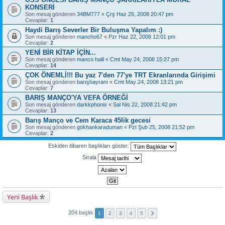
KONSERİ
Son mesaj gönderen
34BM777
«
Çrş Haz 25, 2008 20:47 pm
Cevaplar:
1
Haydi Barış Severler Bir Buluşma Yapalım :)
Son mesaj gönderen
mancho67
«
Pzr Haz 22, 2008 12:01 pm
Cevaplar:
2
YENİ BİR KİTAP İÇİN...
Son mesaj gönderen
manco halil
«
Cmt May 24, 2008 15:27 pm
Cevaplar:
14
ÇOK ÖNEMLİ!!! Bu yaz 7'den 77'ye TRT Ekranlarında Girişimi
Son mesaj gönderen
barışhayranı
«
Cmt May 24, 2008 13:21 pm
Cevaplar:
7
BARIŞ MANÇO'YA VEFA ÖRNEĞİ
Son mesaj gönderen
darkkphonix
«
Sal Nis 22, 2008 21:42 pm
Cevaplar:
13
Barış Manço ve Cem Karaca 45lik gecesi
Son mesaj gönderen
gokhankaraduman
«
Pzt Şub 25, 2008 21:52 pm
Cevaplar:
2
Eskiden itibaren başlıkları göster:
Sırala
Yeni Başlık
204 başlık
1
2
3
4
5