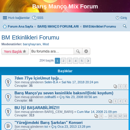
Barış Manço Mix Forum
Hızlı bağlantılar
SSS
Giriş
Forum Ana Sayfa
BARIŞ MANÇO FORUMLARI
BM Etkinlikleri Forumu
ra
BM Etkinlikleri Forumu
Moderatörler:
barışhayranı
,
Mod
Yeni Başlık
204 başlık
1
2
3
4
5
Başlıklar
7den 77ye İçinUmut Işığı...
Son mesaj gönderen
Selim-B.A
«
Sal Nis 17, 2018 20:24 pm
Cevaplar:
35
1
2
Barış Manço'yu seven kesinlikle baksın//(linki koydum)
Son mesaj gönderen
zeliha85
«
Çrş Nis 23, 2008 00:56 am
Cevaplar:
66
1
2
3
BU İŞİ BAŞARABİLİRİZ!!!
Son mesaj gönderen
BARIŞ_CEM_BARIŞ
«
Cum Mar 14, 2008 21:09 pm
Cevaplar:
313
1
…
10
11
12
13
"Yüreğimdeki Barış Şarkıları" Konseri
Son mesaj gönderen
tst
«
Çrş Oca 23, 2013 13:28 pm
Cevaplar:
1