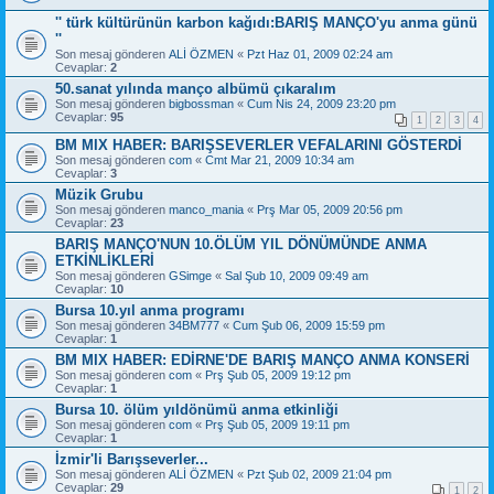
'' türk kültürünün karbon kağıdı:BARIŞ MANÇO'yu anma günü
''
Son mesaj gönderen
ALİ ÖZMEN
«
Pzt Haz 01, 2009 02:24 am
Cevaplar:
2
50.sanat yılında manço albümü çıkaralım
Son mesaj gönderen
bigbossman
«
Cum Nis 24, 2009 23:20 pm
Cevaplar:
95
1
2
3
4
BM MIX HABER: BARIŞSEVERLER VEFALARINI GÖSTERDİ
Son mesaj gönderen
com
«
Cmt Mar 21, 2009 10:34 am
Cevaplar:
3
Müzik Grubu
Son mesaj gönderen
manco_mania
«
Prş Mar 05, 2009 20:56 pm
Cevaplar:
23
BARIŞ MANÇO'NUN 10.ÖLÜM YIL DÖNÜMÜNDE ANMA
ETKİNLİKLERİ
Son mesaj gönderen
GSimge
«
Sal Şub 10, 2009 09:49 am
Cevaplar:
10
Bursa 10.yıl anma programı
Son mesaj gönderen
34BM777
«
Cum Şub 06, 2009 15:59 pm
Cevaplar:
1
BM MIX HABER: EDİRNE'DE BARIŞ MANÇO ANMA KONSERİ
Son mesaj gönderen
com
«
Prş Şub 05, 2009 19:12 pm
Cevaplar:
1
Bursa 10. ölüm yıldönümü anma etkinliği
Son mesaj gönderen
com
«
Prş Şub 05, 2009 19:11 pm
Cevaplar:
1
İzmir'li Barışseverler...
Son mesaj gönderen
ALİ ÖZMEN
«
Pzt Şub 02, 2009 21:04 pm
Cevaplar:
29
1
2