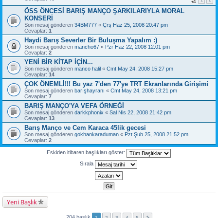
ÖSS ÖNCESİ BARIŞ MANÇO ŞARKILARIYLA MORAL
KONSERİ
Son mesaj gönderen
34BM777
«
Çrş Haz 25, 2008 20:47 pm
Cevaplar:
1
Haydi Barış Severler Bir Buluşma Yapalım :)
Son mesaj gönderen
mancho67
«
Pzr Haz 22, 2008 12:01 pm
Cevaplar:
2
YENİ BİR KİTAP İÇİN...
Son mesaj gönderen
manco halil
«
Cmt May 24, 2008 15:27 pm
Cevaplar:
14
ÇOK ÖNEMLİ!!! Bu yaz 7'den 77'ye TRT Ekranlarında Girişimi
Son mesaj gönderen
barışhayranı
«
Cmt May 24, 2008 13:21 pm
Cevaplar:
7
BARIŞ MANÇO'YA VEFA ÖRNEĞİ
Son mesaj gönderen
darkkphonix
«
Sal Nis 22, 2008 21:42 pm
Cevaplar:
13
Barış Manço ve Cem Karaca 45lik gecesi
Son mesaj gönderen
gokhankaraduman
«
Pzt Şub 25, 2008 21:52 pm
Cevaplar:
2
Eskiden itibaren başlıkları göster:
Sırala
Yeni Başlık
204 başlık
1
2
3
4
5