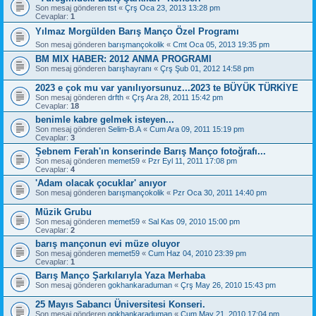
Son mesaj gönderen
tst
«
Çrş Oca 23, 2013 13:28 pm
Cevaplar:
1
Yılmaz Morgülden Barış Manço Özel Programı
Son mesaj gönderen
barışmançokolik
«
Cmt Oca 05, 2013 19:35 pm
BM MIX HABER: 2012 ANMA PROGRAMI
Son mesaj gönderen
barışhayranı
«
Çrş Şub 01, 2012 14:58 pm
2023 e çok mu var yanılıyorsunuz...2023 te BÜYÜK TÜRKİYE
Son mesaj gönderen
drfth
«
Çrş Ara 28, 2011 15:42 pm
Cevaplar:
18
benimle kabre gelmek isteyen...
Son mesaj gönderen
Selim-B.A
«
Cum Ara 09, 2011 15:19 pm
Cevaplar:
3
Şebnem Ferah'ın konserinde Barış Manço fotoğrafı...
Son mesaj gönderen
memet59
«
Pzr Eyl 11, 2011 17:08 pm
Cevaplar:
4
'Adam olacak çocuklar' anıyor
Son mesaj gönderen
barışmançokolik
«
Pzr Oca 30, 2011 14:40 pm
Müzik Grubu
Son mesaj gönderen
memet59
«
Sal Kas 09, 2010 15:00 pm
Cevaplar:
2
barış mançonun evi müze oluyor
Son mesaj gönderen
memet59
«
Cum Haz 04, 2010 23:39 pm
Cevaplar:
1
Barış Manço Şarkılarıyla Yaza Merhaba
Son mesaj gönderen
gokhankaraduman
«
Çrş May 26, 2010 15:43 pm
25 Mayıs Sabancı Üniversitesi Konseri.
Son mesaj gönderen
gokhankaraduman
«
Cum May 21, 2010 17:04 pm