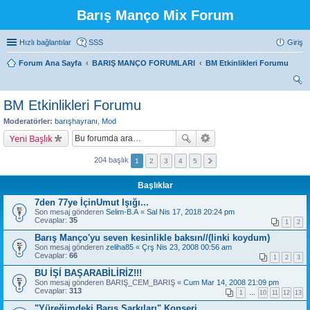
Barış Manço Mix Forum
Hızlı bağlantılar
SSS
Giriş
Forum Ana Sayfa
BARIŞ MANÇO FORUMLARI
BM Etkinlikleri Forumu
ra
BM Etkinlikleri Forumu
Moderatörler:
barışhayranı
,
Mod
Yeni Başlık
204 başlık
1
2
3
4
5
Başlıklar
7den 77ye İçinUmut Işığı...
Son mesaj gönderen
Selim-B.A
«
Sal Nis 17, 2018 20:24 pm
Cevaplar:
35
1
2
Barış Manço'yu seven kesinlikle baksın//(linki koydum)
Son mesaj gönderen
zeliha85
«
Çrş Nis 23, 2008 00:56 am
Cevaplar:
66
1
2
3
BU İŞİ BAŞARABİLİRİZ!!!
Son mesaj gönderen
BARIŞ_CEM_BARIŞ
«
Cum Mar 14, 2008 21:09 pm
Cevaplar:
313
1
…
10
11
12
13
"Yüreğimdeki Barış Şarkıları" Konseri