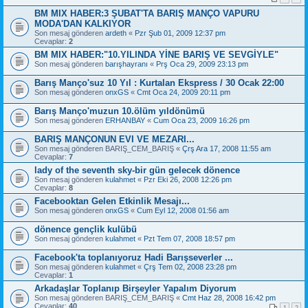
BM MIX HABER:3 ŞUBAT'TA BARIŞ MANÇO VAPURU
MODA'DAN KALKIYOR
Son mesaj gönderen
ardeth
«
Pzr Şub 01, 2009 12:37 pm
Cevaplar:
2
BM MIX HABER:"10.YILINDA YİNE BARIŞ VE SEVGİYLE"
Son mesaj gönderen
barışhayranı
«
Prş Oca 29, 2009 23:13 pm
Barış Manço'suz 10 Yıl : Kurtalan Ekspress / 30 Ocak 22:00
Son mesaj gönderen
onxGS
«
Cmt Oca 24, 2009 20:11 pm
Barış Manço'muzun 10.ölüm yıldönümü
Son mesaj gönderen
ERHANBAY
«
Cum Oca 23, 2009 16:26 pm
BARIŞ MANÇONUN EVI VE MEZARI...
Son mesaj gönderen
BARIŞ_CEM_BARIŞ
«
Çrş Ara 17, 2008 11:55 am
Cevaplar:
7
lady of the seventh sky-bir gün gelecek dönence
Son mesaj gönderen
kulahmet
«
Pzr Eki 26, 2008 12:26 pm
Cevaplar:
8
Facebooktan Gelen Etkinlik Mesajı...
Son mesaj gönderen
onxGS
«
Cum Eyl 12, 2008 01:56 am
dönence gençlik kulübü
Son mesaj gönderen
kulahmet
«
Pzt Tem 07, 2008 18:57 pm
Facebook'ta toplanıyoruz Hadi Barışseverler ...
Son mesaj gönderen
kulahmet
«
Çrş Tem 02, 2008 23:28 pm
Cevaplar:
1
Arkadaşlar Toplanıp Birşeyler Yapalım Diyorum
Son mesaj gönderen
BARIŞ_CEM_BARIŞ
«
Cmt Haz 28, 2008 16:42 pm
Cevaplar:
40
1
2