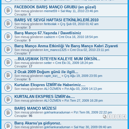
FACEBOOK BARIŞ MANÇO GRUBU (en güzel)
Son mesaj gönderen
memet59
«
Sal May 11, 2010 23:46 pm
Cevaplar:
5
BARIŞ VE SEVGİ HAFTASI ETKİNLİKLERİ.2010
Son mesaj gönderen
feritsolak
«
Çrş Şub 03, 2010 01:42 am
Cevaplar:
3
Barış Manço 67.Yaşında / Davetlisiniz
Son mesaj gönderen
cadıizm
«
Cmt Oca 16, 2010 18:54 pm
Cevaplar:
9
Barış Manço Anma Etkinliği Ve Barış Manço Kabri Ziyareti
Son mesaj gönderen
km_manco1325
«
Cmt Oca 02, 2010 23:11 pm
Cevaplar:
7
...BULUŞMAK İSTEYEN KALEYE MUM DİKSİN...
Son mesaj gönderen
setler
«
Cmt Eki 31, 2009 18:24 pm
Cevaplar:
17
2 Ocak 2009 Doğum günü ile ilgili...
Son mesaj gönderen
rapin_kizi__
«
Çrş Ağu 19, 2009 23:55 pm
Cevaplar:
5
Kurtalan Ekspres İZMİR'de Haberimiz....
Son mesaj gönderen
ALİ ÖZMEN
«
Pzt Ağu 03, 2009 14:13 pm
KURTALAN EKSPRES İZMİR'de....
Son mesaj gönderen
ALİ ÖZMEN
«
Pzt Tem 27, 2009 16:28 pm
BARIŞ MANÇO MÜZESİ
Son mesaj gönderen
gokhankaraduman
«
Pzt Tem 06, 2009 22:22 pm
Cevaplar:
96
1
2
3
4
Barış Akarsu'ya gidiyoruz.
Son mesaj gönderen
gokhankaraduman
«
Sal Haz 30, 2009 09:40 am