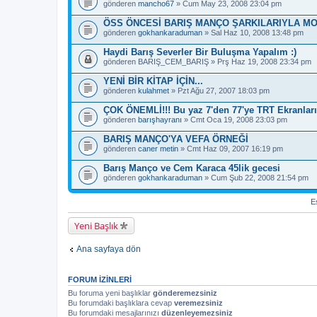
gönderen
mancho67
» Cum May 23, 2008 23:04 pm
ÖSS ÖNCESİ BARIŞ MANÇO ŞARKILARIYLA M
gönderen
gokhankaraduman
» Sal Haz 10, 2008 13:48 pm
Haydi Barış Severler Bir Buluşma Yapalım :)
gönderen
BARIŞ_CEM_BARIŞ
» Prş Haz 19, 2008 23:34 pm
YENİ BİR KİTAP İÇİN...
gönderen
kulahmet
» Pzt Ağu 27, 2007 18:03 pm
ÇOK ÖNEMLİ!!! Bu yaz 7'den 77'ye TRT Ekranları
gönderen
barışhayranı
» Cmt Oca 19, 2008 23:03 pm
BARIŞ MANÇO'YA VEFA ÖRNEĞİ
gönderen
caner metin
» Cmt Haz 09, 2007 16:19 pm
Barış Manço ve Cem Karaca 45lik gecesi
gönderen
gokhankaraduman
» Cum Şub 22, 2008 21:54 pm
Es
Yeni Başlık
Ana sayfaya dön
FORUM IZINLERI
Bu foruma yeni başlıklar
gönderemezsiniz
Bu forumdaki başlıklara cevap
veremezsiniz
Bu forumdaki mesajlarınızı
düzenleyemezsiniz