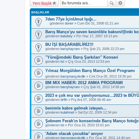
Yeni Başlık
BAŞLIKLAR
7den 77ye İçinUmut Işığı...
gönderen
doner
» Cum Eki 31, 2008 01:21 am
B
u
Barış Manço'yu seven kesinlikle baksın//(linki 
b
gönderen
batubey
» Pzr Haz 17, 2007 19:13 pm
a
ş
BU İŞİ BAŞARABİLİRİZ!!!
l
gönderen
ı
barışhayranı
» Prş Şub 23, 2006 22:23 pm
k
b
"Yüreğimdeki Barış Şarkıları" Konseri
i
gönderen
tst
» Çrş Oca 23, 2013 12:53 pm
r
a
Yılmaz Morgülden Barış Manço Özel Programı
n
k
gönderen
barışmançokolik
» Cmt Oca 05, 2013 19:35 pm
e
BM MIX HABER: 2012 ANMA PROGRAMI
t
e
gönderen
barışhayranı
» Çrş Şub 01, 2012 14:58 pm
s
a
2023 e çok mu var yanılıyorsunuz...2023 te BÜ
h
gönderen
drfth
» Prş Ara 07, 2006 06:46 am
i
p
benimle kabre gelmek isteyen...
.
gönderen
kulahmet
» Sal Eyl 22, 2009 12:34 pm
Şebnem Ferah'ın konserinde Barış Manço fotoğraf
gönderen
tst
» Pzr Oca 10, 2010 15:01 pm
'Adam olacak çocuklar' anıyor
gönderen
barışmançokolik
» Pzr Oca 30, 2011 14:40 pm