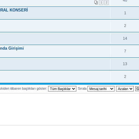
40
1
2
ORAL KONSERİ
1
2
14
nda Girişimi
7
13
2
kiden itibaren başlıkları göster:
Sırala