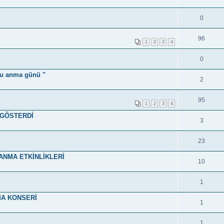
0
96
1
2
3
4
0
u anma günü ''
2
95
1
2
3
4
 GÖSTERDİ
3
23
ANMA ETKİNLİKLERİ
10
1
MA KONSERİ
1
1