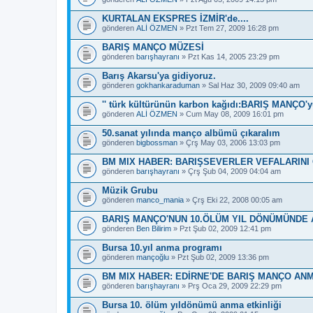
KURTALAN EKSPRES İZMİR'de....
gönderen
ALİ ÖZMEN
» Pzt Tem 27, 2009 16:28 pm
BARIŞ MANÇO MÜZESİ
gönderen
barışhayranı
» Pzt Kas 14, 2005 23:29 pm
Barış Akarsu'ya gidiyoruz.
gönderen
gokhankaraduman
» Sal Haz 30, 2009 09:40 am
'' türk kültürünün karbon kağıdı:BARIŞ MANÇO'y
gönderen
ALİ ÖZMEN
» Cum May 08, 2009 16:01 pm
50.sanat yılında manço albümü çıkaralım
gönderen
bigbossman
» Çrş May 03, 2006 13:03 pm
BM MIX HABER: BARIŞSEVERLER VEFALARINI
gönderen
barışhayranı
» Çrş Şub 04, 2009 04:04 am
Müzik Grubu
gönderen
manco_mania
» Çrş Eki 22, 2008 00:05 am
BARIŞ MANÇO'NUN 10.ÖLÜM YIL DÖNÜMÜNDE 
gönderen
Ben Bilirim
» Pzt Şub 02, 2009 12:41 pm
Bursa 10.yıl anma programı
gönderen
mançoğlu
» Pzt Şub 02, 2009 13:36 pm
BM MIX HABER: EDİRNE'DE BARIŞ MANÇO AN
gönderen
barışhayranı
» Prş Oca 29, 2009 22:29 pm
Bursa 10. ölüm yıldönümü anma etkinliği