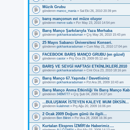
Müzik Grubu
gönderen
manco_mania
» Sal Eki 26, 2010 20:39 pm
barış mançonun evi müze oluyor
gönderen
merve safa
» Pzr May 23, 2010 14:54 pm
Barış Manço Şarkılarıyla Yaza Merhaba
gönderen
gokhankaraduman
» Çrş May 26, 2010 15:43 pm
25 Mayıs Sabancı Üniversitesi Konseri.
gönderen
gokhankaraduman
» Cum May 21, 2010 17:04 pm
FACEBOOK BARIŞ MANÇO GRUBU (en güzel)
gönderen
castor
» Prş Oca 29, 2009 05:12 am
BARIŞ VE SEVGİ HAFTASI ETKİNLİKLERİ.2010
gönderen
gokhankaraduman
» Cmt Oca 23, 2010 18:16 pm
Barış Manço 67.Yaşında / Davetlisiniz
gönderen
gokhankaraduman
» Pzt Ara 28, 2009 10:43 am
Barış Manço Anma Etkinliği Ve Barış Manço Kabr
gönderen
34BM777
» Çrş Şub 04, 2009 14:27 pm
...BULUŞMAK İSTEYEN KALEYE MUM DİKSİN...
gönderen
kulahmet
» Prş Ağu 20, 2009 16:06 pm
2 Ocak 2009 Doğum günü ile ilgili...
gönderen
Ben Bilirim
» Pzr Ara 28, 2008 16:36 pm
Kurtalan Ekspres İZMİR'de Haberimiz....
gönderen
ALİ ÖZMEN
» Pzt Ağu 03, 2009 14:13 pm