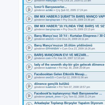
gönderen
mançoğlu
» Prş Oca 29, 2009 01:15 am
İzmir'li Barışseverler...
gönderen
acbilici
» Çrş Şub 02, 2005 17:24 pm
BM MIX HABER:3 ŞUBAT'TA BARIŞ MANÇO VA
gönderen
barışhayranı
» Prş Oca 29, 2009 23:36 pm
BM MIX HABER:"10.YILINDA YİNE BARIŞ VE S
gönderen
barışhayranı
» Prş Oca 29, 2009 23:13 pm
Barış Manço'suz 10 Yıl : Kurtalan Ekspress / 30 
gönderen
onxGS
» Cmt Oca 24, 2009 20:11 pm
Barış Manço'muzun 10.ölüm yıldönümü
gönderen
ERHANBAY
» Cum Oca 23, 2009 16:26 pm
BARIŞ MANÇONUN EVI VE MEZARI...
gönderen
com
» Pzr Kas 04, 2007 12:10 pm
lady of the seventh sky-bir gün gelecek dönence
gönderen
kulahmet
» Pzt Haz 30, 2008 20:08 pm
Facebooktan Gelen Etkinlik Mesajı...
gönderen
onxGS
» Cum Eyl 12, 2008 01:56 am
dönence gençlik kulübü
gönderen
kulahmet
» Pzt Tem 07, 2008 18:57 pm
Facebook'ta toplanıyoruz Hadi Barışseverler ...
gönderen
jonturk_emre
» Çrş Tem 02, 2008 21:24 pm
Arkadaşlar Toplanıp Birşeyler Yapalım Diyorum