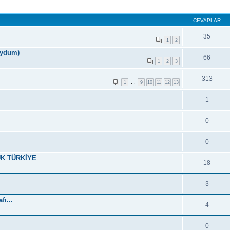
CEVAPLAR
35
1
2
koydum)
66
1
2
3
313
1
…
9
10
11
12
13
1
0
0
YÜK TÜRKİYE
18
3
ı...
4
0