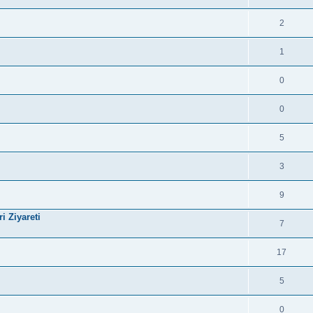
2
1
0
0
5
3
9
i Ziyareti
7
17
5
0