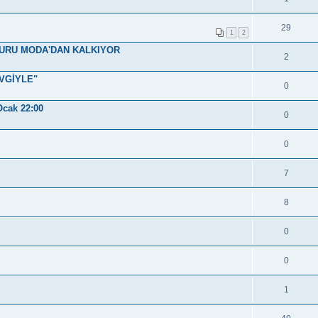
29
1
2
PURU MODA'DAN KALKIYOR
2
EVGİYLE"
0
Ocak 22:00
0
0
7
8
0
0
1