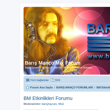
Barış Manço Mix Forum
BarışSeverler Kulübü Üyelerinin Resmi Buluşma Noktası
Hızlı bağlantılar
SSS
Forum Ana Sayfa
BARIŞ MANÇO FORUMLARI
BM Etkinli
BM Etkinlikleri Forumu
Moderatörler:
barışhayranı
,
Mod