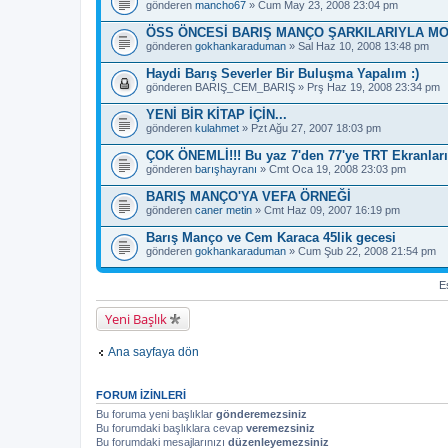
gönderen
mancho67
» Cum May 23, 2008 23:04 pm
ÖSS ÖNCESİ BARIŞ MANÇO ŞARKILARIYLA M
gönderen
gokhankaraduman
» Sal Haz 10, 2008 13:48 pm
Haydi Barış Severler Bir Buluşma Yapalım :)
gönderen
BARIŞ_CEM_BARIŞ
» Prş Haz 19, 2008 23:34 pm
YENİ BİR KİTAP İÇİN...
gönderen
kulahmet
» Pzt Ağu 27, 2007 18:03 pm
ÇOK ÖNEMLİ!!! Bu yaz 7'den 77'ye TRT Ekranları
gönderen
barışhayranı
» Cmt Oca 19, 2008 23:03 pm
BARIŞ MANÇO'YA VEFA ÖRNEĞİ
gönderen
caner metin
» Cmt Haz 09, 2007 16:19 pm
Barış Manço ve Cem Karaca 45lik gecesi
gönderen
gokhankaraduman
» Cum Şub 22, 2008 21:54 pm
Es
Yeni Başlık
Ana sayfaya dön
FORUM IZINLERI
Bu foruma yeni başlıklar
gönderemezsiniz
Bu forumdaki başlıklara cevap
veremezsiniz
Bu forumdaki mesajlarınızı
düzenleyemezsiniz