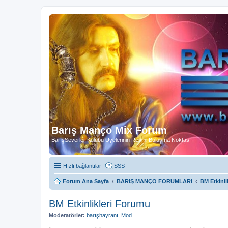
Barış Manço Mix Forum
BarışSeverler Kulübü Üyelerinin Resmi Buluşma Noktası
Hızlı bağlantılar
SSS
Forum Ana Sayfa
BARIŞ MANÇO FORUMLARI
BM Etkinli
BM Etkinlikleri Forumu
Moderatörler:
barışhayranı
,
Mod