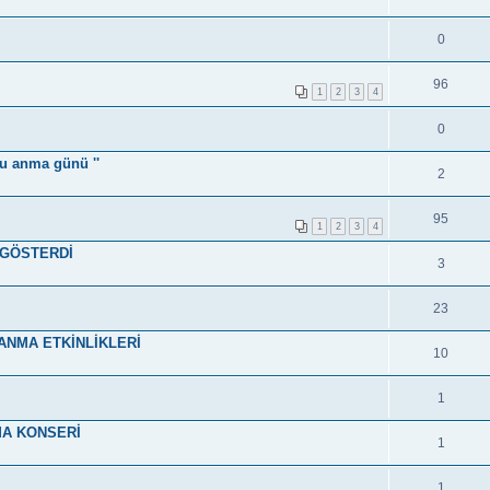
0
96
1
2
3
4
0
u anma günü ''
2
95
1
2
3
4
 GÖSTERDİ
3
23
ANMA ETKİNLİKLERİ
10
1
MA KONSERİ
1
1