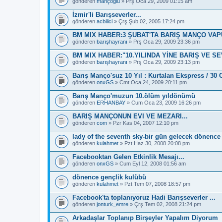
gönderen
mançoğlu
» Prş Oca 29, 2009 01:15 am
İzmir'li Barışseverler...
gönderen
acbilici
» Çrş Şub 02, 2005 17:24 pm
BM MIX HABER:3 ŞUBAT'TA BARIŞ MANÇO VA
gönderen
barışhayranı
» Prş Oca 29, 2009 23:36 pm
BM MIX HABER:"10.YILINDA YİNE BARIŞ VE S
gönderen
barışhayranı
» Prş Oca 29, 2009 23:13 pm
Barış Manço'suz 10 Yıl : Kurtalan Ekspress / 30 
gönderen
onxGS
» Cmt Oca 24, 2009 20:11 pm
Barış Manço'muzun 10.ölüm yıldönümü
gönderen
ERHANBAY
» Cum Oca 23, 2009 16:26 pm
BARIŞ MANÇONUN EVI VE MEZARI...
gönderen
com
» Pzr Kas 04, 2007 12:10 pm
lady of the seventh sky-bir gün gelecek dönence
gönderen
kulahmet
» Pzt Haz 30, 2008 20:08 pm
Facebooktan Gelen Etkinlik Mesajı...
gönderen
onxGS
» Cum Eyl 12, 2008 01:56 am
dönence gençlik kulübü
gönderen
kulahmet
» Pzt Tem 07, 2008 18:57 pm
Facebook'ta toplanıyoruz Hadi Barışseverler ...
gönderen
jonturk_emre
» Çrş Tem 02, 2008 21:24 pm
Arkadaşlar Toplanıp Birşeyler Yapalım Diyorum