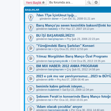
Yeni Başlık
BAŞLIKLAR
7den 77ye İçinUmut Işığı...
gönderen
doner
» Cum Eki 31, 2008 01:21 am
B
u
Barış Manço'yu seven kesinlikle baksın//(linki 
b
gönderen
batubey
» Pzr Haz 17, 2007 19:13 pm
a
ş
BU İŞİ BAŞARABİLİRİZ!!!
l
gönderen
ı
barışhayranı
» Prş Şub 23, 2006 22:23 pm
k
b
"Yüreğimdeki Barış Şarkıları" Konseri
i
gönderen
tst
» Çrş Oca 23, 2013 12:53 pm
r
a
Yılmaz Morgülden Barış Manço Özel Programı
n
k
gönderen
barışmançokolik
» Cmt Oca 05, 2013 19:35 pm
e
BM MIX HABER: 2012 ANMA PROGRAMI
t
e
gönderen
barışhayranı
» Çrş Şub 01, 2012 14:58 pm
s
a
2023 e çok mu var yanılıyorsunuz...2023 te BÜ
h
gönderen
drfth
» Prş Ara 07, 2006 06:46 am
i
p
benimle kabre gelmek isteyen...
.
gönderen
kulahmet
» Sal Eyl 22, 2009 12:34 pm
Şebnem Ferah'ın konserinde Barış Manço fotoğraf
gönderen
tst
» Pzr Oca 10, 2010 15:01 pm
'Adam olacak çocuklar' anıyor
gönderen
barışmançokolik
» Pzr Oca 30, 2011 14:40 pm