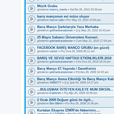
Müzik Grubu
gönderen
manco_mania
» Sal Eki 26, 2010 20:39 pm
barış mançonun evi müze oluyor
gönderen
merve safa
» Pzr May 23, 2010 14:54 pm
Barış Manço Şarkılarıyla Yaza Merhaba
gönderen
gokhankaraduman
» Çrş May 26, 2010 15:43 pm
25 Mayıs Sabancı Üniversitesi Konseri.
gönderen
gokhankaraduman
» Cum May 21, 2010 17:04 pm
FACEBOOK BARIŞ MANÇO GRUBU (en güzel)
gönderen
castor
» Prş Oca 29, 2009 05:12 am
BARIŞ VE SEVGİ HAFTASI ETKİNLİKLERİ.2010
gönderen
gokhankaraduman
» Cmt Oca 23, 2010 18:16 pm
Barış Manço 67.Yaşında / Davetlisiniz
gönderen
gokhankaraduman
» Pzt Ara 28, 2009 10:43 am
Barış Manço Anma Etkinliği Ve Barış Manço Kabr
gönderen
34BM777
» Çrş Şub 04, 2009 14:27 pm
...BULUŞMAK İSTEYEN KALEYE MUM DİKSİN...
gönderen
kulahmet
» Prş Ağu 20, 2009 16:06 pm
2 Ocak 2009 Doğum günü ile ilgili...
gönderen
Ben Bilirim
» Pzr Ara 28, 2008 16:36 pm
Kurtalan Ekspres İZMİR'de Haberimiz....
gönderen
ALİ ÖZMEN
» Pzt Ağu 03, 2009 14:13 pm