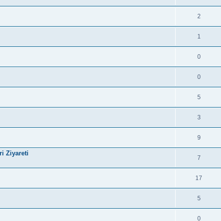
2
1
0
0
5
3
9
i Ziyareti
7
17
5
0