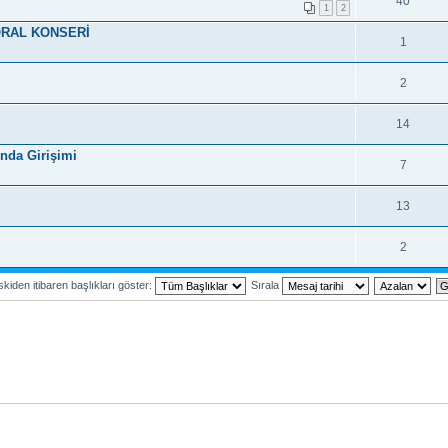
40
1
2
ORAL KONSERİ
1
2
14
nda Girişimi
7
13
2
kiden itibaren başlıkları göster:
Sırala