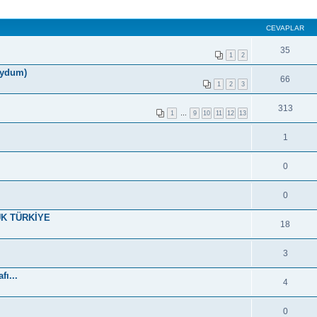
CEVAPLAR
35
1
2
koydum)
66
1
2
3
313
1
…
9
10
11
12
13
1
0
0
YÜK TÜRKİYE
18
3
ı...
4
0