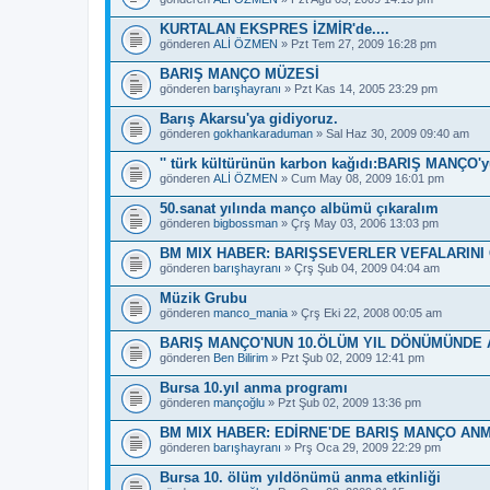
KURTALAN EKSPRES İZMİR'de....
gönderen
ALİ ÖZMEN
» Pzt Tem 27, 2009 16:28 pm
BARIŞ MANÇO MÜZESİ
gönderen
barışhayranı
» Pzt Kas 14, 2005 23:29 pm
Barış Akarsu'ya gidiyoruz.
gönderen
gokhankaraduman
» Sal Haz 30, 2009 09:40 am
'' türk kültürünün karbon kağıdı:BARIŞ MANÇO'y
gönderen
ALİ ÖZMEN
» Cum May 08, 2009 16:01 pm
50.sanat yılında manço albümü çıkaralım
gönderen
bigbossman
» Çrş May 03, 2006 13:03 pm
BM MIX HABER: BARIŞSEVERLER VEFALARINI
gönderen
barışhayranı
» Çrş Şub 04, 2009 04:04 am
Müzik Grubu
gönderen
manco_mania
» Çrş Eki 22, 2008 00:05 am
BARIŞ MANÇO'NUN 10.ÖLÜM YIL DÖNÜMÜNDE 
gönderen
Ben Bilirim
» Pzt Şub 02, 2009 12:41 pm
Bursa 10.yıl anma programı
gönderen
mançoğlu
» Pzt Şub 02, 2009 13:36 pm
BM MIX HABER: EDİRNE'DE BARIŞ MANÇO AN
gönderen
barışhayranı
» Prş Oca 29, 2009 22:29 pm
Bursa 10. ölüm yıldönümü anma etkinliği