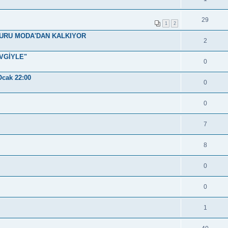
29
1
2
PURU MODA'DAN KALKIYOR
2
EVGİYLE"
0
Ocak 22:00
0
0
7
8
0
0
1