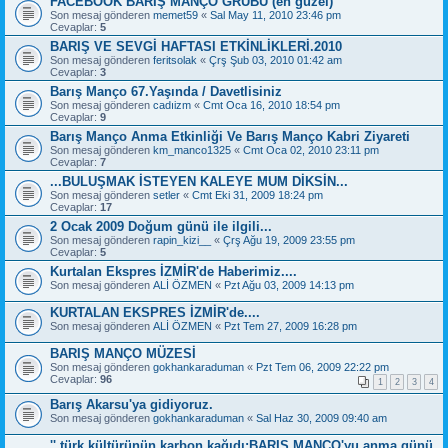
FACEBOOK BARIŞ MANÇO GRUBU (en güzel)
Son mesaj gönderen
memet59
«
Sal May 11, 2010 23:46 pm
Cevaplar:
5
BARIŞ VE SEVGİ HAFTASI ETKİNLİKLERİ.2010
Son mesaj gönderen
feritsolak
«
Çrş Şub 03, 2010 01:42 am
Cevaplar:
3
Barış Manço 67.Yaşında / Davetlisiniz
Son mesaj gönderen
cadıizm
«
Cmt Oca 16, 2010 18:54 pm
Cevaplar:
9
Barış Manço Anma Etkinliği Ve Barış Manço Kabri Ziyareti
Son mesaj gönderen
km_manco1325
«
Cmt Oca 02, 2010 23:11 pm
Cevaplar:
7
...BULUŞMAK İSTEYEN KALEYE MUM DİKSİN...
Son mesaj gönderen
setler
«
Cmt Eki 31, 2009 18:24 pm
Cevaplar:
17
2 Ocak 2009 Doğum günü ile ilgili...
Son mesaj gönderen
rapin_kizi__
«
Çrş Ağu 19, 2009 23:55 pm
Cevaplar:
5
Kurtalan Ekspres İZMİR'de Haberimiz....
Son mesaj gönderen
ALİ ÖZMEN
«
Pzt Ağu 03, 2009 14:13 pm
KURTALAN EKSPRES İZMİR'de....
Son mesaj gönderen
ALİ ÖZMEN
«
Pzt Tem 27, 2009 16:28 pm
BARIŞ MANÇO MÜZESİ
Son mesaj gönderen
gokhankaraduman
«
Pzt Tem 06, 2009 22:22 pm
Cevaplar:
96
1
2
3
4
Barış Akarsu'ya gidiyoruz.
Son mesaj gönderen
gokhankaraduman
«
Sal Haz 30, 2009 09:40 am
'' türk kültürünün karbon kağıdı:BARIŞ MANÇO'yu anma günü