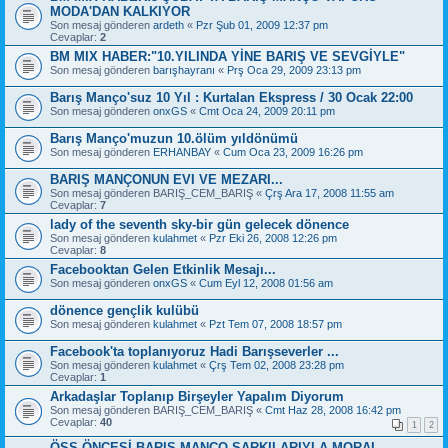
MODA'DAN KALKIYOR
Son mesaj gönderen
ardeth
«
Pzr Şub 01, 2009 12:37 pm
Cevaplar:
2
BM MIX HABER:"10.YILINDA YİNE BARIŞ VE SEVGİYLE"
Son mesaj gönderen
barışhayranı
«
Prş Oca 29, 2009 23:13 pm
Barış Manço'suz 10 Yıl : Kurtalan Ekspress / 30 Ocak 22:00
Son mesaj gönderen
onxGS
«
Cmt Oca 24, 2009 20:11 pm
Barış Manço'muzun 10.ölüm yıldönümü
Son mesaj gönderen
ERHANBAY
«
Cum Oca 23, 2009 16:26 pm
BARIŞ MANÇONUN EVI VE MEZARI...
Son mesaj gönderen
BARIŞ_CEM_BARIŞ
«
Çrş Ara 17, 2008 11:55 am
Cevaplar:
7
lady of the seventh sky-bir gün gelecek dönence
Son mesaj gönderen
kulahmet
«
Pzr Eki 26, 2008 12:26 pm
Cevaplar:
8
Facebooktan Gelen Etkinlik Mesajı...
Son mesaj gönderen
onxGS
«
Cum Eyl 12, 2008 01:56 am
dönence gençlik kulübü
Son mesaj gönderen
kulahmet
«
Pzt Tem 07, 2008 18:57 pm
Facebook'ta toplanıyoruz Hadi Barışseverler ...
Son mesaj gönderen
kulahmet
«
Çrş Tem 02, 2008 23:28 pm
Cevaplar:
1
Arkadaşlar Toplanıp Birşeyler Yapalım Diyorum
Son mesaj gönderen
BARIŞ_CEM_BARIŞ
«
Cmt Haz 28, 2008 16:42 pm
Cevaplar:
40
1
2
ÖSS ÖNCESİ BARIŞ MANÇO ŞARKILARIYLA MORAL