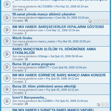
''
Son mesaj gönderen
ALİ ÖZMEN
«
Pzt Haz 01, 2009 02:24 am
Cevaplar:
2
50.sanat yılında manço albümü çıkaralım
Son mesaj gönderen
bigbossman
«
Cum Nis 24, 2009 23:20 pm
Cevaplar:
95
1
2
3
4
BM MIX HABER: BARIŞSEVERLER VEFALARINI GÖSTERDİ
Son mesaj gönderen
com
«
Cmt Mar 21, 2009 10:34 am
Cevaplar:
3
Müzik Grubu
Son mesaj gönderen
manco_mania
«
Prş Mar 05, 2009 20:56 pm
Cevaplar:
23
BARIŞ MANÇO'NUN 10.ÖLÜM YIL DÖNÜMÜNDE ANMA
ETKİNLİKLERİ
Son mesaj gönderen
GSimge
«
Sal Şub 10, 2009 09:49 am
Cevaplar:
10
Bursa 10.yıl anma programı
Son mesaj gönderen
34BM777
«
Cum Şub 06, 2009 15:59 pm
Cevaplar:
1
BM MIX HABER: EDİRNE'DE BARIŞ MANÇO ANMA KONSERİ
Son mesaj gönderen
com
«
Prş Şub 05, 2009 19:12 pm
Cevaplar:
1
Bursa 10. ölüm yıldönümü anma etkinliği
Son mesaj gönderen
com
«
Prş Şub 05, 2009 19:11 pm
Cevaplar:
1
İzmir'li Barışseverler...
Son mesaj gönderen
ALİ ÖZMEN
«
Pzt Şub 02, 2009 21:04 pm
Cevaplar:
29
1
2
BM MIX HABER:3 ŞUBAT'TA BARIŞ MANÇO VAPURU