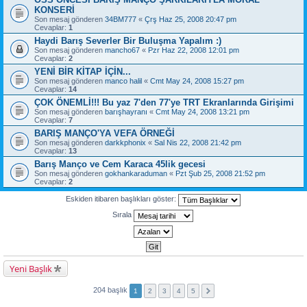
KONSERİ
Son mesaj gönderen
34BM777
«
Çrş Haz 25, 2008 20:47 pm
Cevaplar:
1
Haydi Barış Severler Bir Buluşma Yapalım :)
Son mesaj gönderen
mancho67
«
Pzr Haz 22, 2008 12:01 pm
Cevaplar:
2
YENİ BİR KİTAP İÇİN...
Son mesaj gönderen
manco halil
«
Cmt May 24, 2008 15:27 pm
Cevaplar:
14
ÇOK ÖNEMLİ!!! Bu yaz 7'den 77'ye TRT Ekranlarında Girişimi
Son mesaj gönderen
barışhayranı
«
Cmt May 24, 2008 13:21 pm
Cevaplar:
7
BARIŞ MANÇO'YA VEFA ÖRNEĞİ
Son mesaj gönderen
darkkphonix
«
Sal Nis 22, 2008 21:42 pm
Cevaplar:
13
Barış Manço ve Cem Karaca 45lik gecesi
Son mesaj gönderen
gokhankaraduman
«
Pzt Şub 25, 2008 21:52 pm
Cevaplar:
2
Eskiden itibaren başlıkları göster:
Sırala
Yeni Başlık
204 başlık
1
2
3
4
5