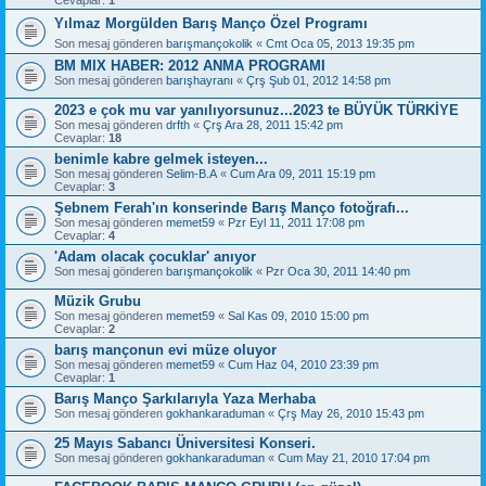
Yılmaz Morgülden Barış Manço Özel Programı
Son mesaj gönderen
barışmançokolik
«
Cmt Oca 05, 2013 19:35 pm
BM MIX HABER: 2012 ANMA PROGRAMI
Son mesaj gönderen
barışhayranı
«
Çrş Şub 01, 2012 14:58 pm
2023 e çok mu var yanılıyorsunuz...2023 te BÜYÜK TÜRKİYE
Son mesaj gönderen
drfth
«
Çrş Ara 28, 2011 15:42 pm
Cevaplar:
18
benimle kabre gelmek isteyen...
Son mesaj gönderen
Selim-B.A
«
Cum Ara 09, 2011 15:19 pm
Cevaplar:
3
Şebnem Ferah'ın konserinde Barış Manço fotoğrafı...
Son mesaj gönderen
memet59
«
Pzr Eyl 11, 2011 17:08 pm
Cevaplar:
4
'Adam olacak çocuklar' anıyor
Son mesaj gönderen
barışmançokolik
«
Pzr Oca 30, 2011 14:40 pm
Müzik Grubu
Son mesaj gönderen
memet59
«
Sal Kas 09, 2010 15:00 pm
Cevaplar:
2
barış mançonun evi müze oluyor
Son mesaj gönderen
memet59
«
Cum Haz 04, 2010 23:39 pm
Cevaplar:
1
Barış Manço Şarkılarıyla Yaza Merhaba
Son mesaj gönderen
gokhankaraduman
«
Çrş May 26, 2010 15:43 pm
25 Mayıs Sabancı Üniversitesi Konseri.
Son mesaj gönderen
gokhankaraduman
«
Cum May 21, 2010 17:04 pm