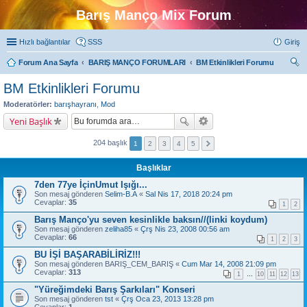
Barış Manço Mix Forum
Hızlı bağlantılar
SSS
Giriş
Forum Ana Sayfa
BARIŞ MANÇO FORUMLARI
BM Etkinlikleri Forumu
ra
BM Etkinlikleri Forumu
Moderatörler:
barışhayranı
,
Mod
Yeni Başlık
204 başlık
1
2
3
4
5
Başlıklar
7den 77ye İçinUmut Işığı...
Son mesaj gönderen
Selim-B.A
«
Sal Nis 17, 2018 20:24 pm
Cevaplar:
35
1
2
Barış Manço'yu seven kesinlikle baksın//(linki koydum)
Son mesaj gönderen
zeliha85
«
Çrş Nis 23, 2008 00:56 am
Cevaplar:
66
1
2
3
BU İŞİ BAŞARABİLİRİZ!!!
Son mesaj gönderen
BARIŞ_CEM_BARIŞ
«
Cum Mar 14, 2008 21:09 pm
Cevaplar:
313
1
…
10
11
12
13
"Yüreğimdeki Barış Şarkıları" Konseri
Son mesaj gönderen
tst
«
Çrş Oca 23, 2013 13:28 pm
Cevaplar:
1