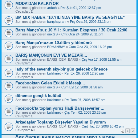
MODA'DAN KALKIYOR
Son mesaj gönderen
ardeth
«
Pzr Şub 01, 2009 12:37 pm
Cevaplar:
2
BM MIX HABER:"10.YILINDA YİNE BARIŞ VE SEVGİYLE"
Son mesaj gönderen
barışhayranı
«
Prş Oca 29, 2009 23:13 pm
Barış Manço'suz 10 Yıl : Kurtalan Ekspress / 30 Ocak 22:00
Son mesaj gönderen
onxGS
«
Cmt Oca 24, 2009 20:11 pm
Barış Manço'muzun 10.ölüm yıldönümü
Son mesaj gönderen
ERHANBAY
«
Cum Oca 23, 2009 16:26 pm
BARIŞ MANÇONUN EVI VE MEZARI...
Son mesaj gönderen
BARIŞ_CEM_BARIŞ
«
Çrş Ara 17, 2008 11:55 am
Cevaplar:
7
lady of the seventh sky-bir gün gelecek dönence
Son mesaj gönderen
kulahmet
«
Pzr Eki 26, 2008 12:26 pm
Cevaplar:
8
Facebooktan Gelen Etkinlik Mesajı...
Son mesaj gönderen
onxGS
«
Cum Eyl 12, 2008 01:56 am
dönence gençlik kulübü
Son mesaj gönderen
kulahmet
«
Pzt Tem 07, 2008 18:57 pm
Facebook'ta toplanıyoruz Hadi Barışseverler ...
Son mesaj gönderen
kulahmet
«
Çrş Tem 02, 2008 23:28 pm
Cevaplar:
1
Arkadaşlar Toplanıp Birşeyler Yapalım Diyorum
Son mesaj gönderen
BARIŞ_CEM_BARIŞ
«
Cmt Haz 28, 2008 16:42 pm
Cevaplar:
40
1
2
ÖSS ÖNCESİ BARIŞ MANÇO ŞARKILARIYLA MORAL