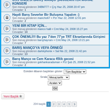
KONSERİ
Son mesaj gönderen
34BM777
«
Çrş Haz 25, 2008 20:47 pm
Cevaplar:
1
Haydi Barış Severler Bir Buluşma Yapalım :)
Son mesaj gönderen
mancho67
«
Pzr Haz 22, 2008 12:01 pm
Cevaplar:
2
YENİ BİR KİTAP İÇİN...
Son mesaj gönderen
manco halil
«
Cmt May 24, 2008 15:27 pm
Cevaplar:
14
ÇOK ÖNEMLİ!!! Bu yaz 7'den 77'ye TRT Ekranlarında Girişimi
Son mesaj gönderen
barışhayranı
«
Cmt May 24, 2008 13:21 pm
Cevaplar:
7
BARIŞ MANÇO'YA VEFA ÖRNEĞİ
Son mesaj gönderen
darkkphonix
«
Sal Nis 22, 2008 21:42 pm
Cevaplar:
13
Barış Manço ve Cem Karaca 45lik gecesi
Son mesaj gönderen
gokhankaraduman
«
Pzt Şub 25, 2008 21:52 pm
Cevaplar:
2
Eskiden itibaren başlıkları göster:
Sırala
Yeni Başlık
204 başlık
1
2
3
4
5