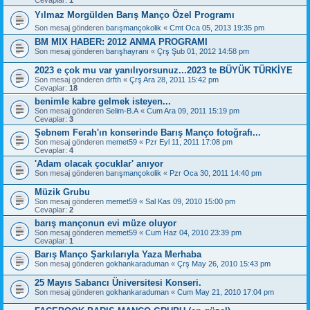
Yılmaz Morgülden Barış Manço Özel Programı
Son mesaj gönderen
barışmançokolik
«
Cmt Oca 05, 2013 19:35 pm
BM MIX HABER: 2012 ANMA PROGRAMI
Son mesaj gönderen
barışhayranı
«
Çrş Şub 01, 2012 14:58 pm
2023 e çok mu var yanılıyorsunuz...2023 te BÜYÜK TÜRKİYE
Son mesaj gönderen
drfth
«
Çrş Ara 28, 2011 15:42 pm
Cevaplar:
18
benimle kabre gelmek isteyen...
Son mesaj gönderen
Selim-B.A
«
Cum Ara 09, 2011 15:19 pm
Cevaplar:
3
Şebnem Ferah'ın konserinde Barış Manço fotoğrafı...
Son mesaj gönderen
memet59
«
Pzr Eyl 11, 2011 17:08 pm
Cevaplar:
4
'Adam olacak çocuklar' anıyor
Son mesaj gönderen
barışmançokolik
«
Pzr Oca 30, 2011 14:40 pm
Müzik Grubu
Son mesaj gönderen
memet59
«
Sal Kas 09, 2010 15:00 pm
Cevaplar:
2
barış mançonun evi müze oluyor
Son mesaj gönderen
memet59
«
Cum Haz 04, 2010 23:39 pm
Cevaplar:
1
Barış Manço Şarkılarıyla Yaza Merhaba
Son mesaj gönderen
gokhankaraduman
«
Çrş May 26, 2010 15:43 pm
25 Mayıs Sabancı Üniversitesi Konseri.
Son mesaj gönderen
gokhankaraduman
«
Cum May 21, 2010 17:04 pm