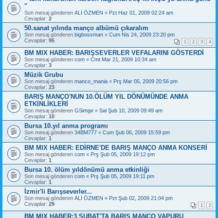
''
Son mesaj gönderen
ALİ ÖZMEN
«
Pzt Haz 01, 2009 02:24 am
Cevaplar:
2
50.sanat yılında manço albümü çıkaralım
Son mesaj gönderen
bigbossman
«
Cum Nis 24, 2009 23:20 pm
Cevaplar:
95
1
2
3
4
BM MIX HABER: BARIŞSEVERLER VEFALARINI GÖSTERDİ
Son mesaj gönderen
com
«
Cmt Mar 21, 2009 10:34 am
Cevaplar:
3
Müzik Grubu
Son mesaj gönderen
manco_mania
«
Prş Mar 05, 2009 20:56 pm
Cevaplar:
23
BARIŞ MANÇO'NUN 10.ÖLÜM YIL DÖNÜMÜNDE ANMA
ETKİNLİKLERİ
Son mesaj gönderen
GSimge
«
Sal Şub 10, 2009 09:49 am
Cevaplar:
10
Bursa 10.yıl anma programı
Son mesaj gönderen
34BM777
«
Cum Şub 06, 2009 15:59 pm
Cevaplar:
1
BM MIX HABER: EDİRNE'DE BARIŞ MANÇO ANMA KONSERİ
Son mesaj gönderen
com
«
Prş Şub 05, 2009 19:12 pm
Cevaplar:
1
Bursa 10. ölüm yıldönümü anma etkinliği
Son mesaj gönderen
com
«
Prş Şub 05, 2009 19:11 pm
Cevaplar:
1
İzmir'li Barışseverler...
Son mesaj gönderen
ALİ ÖZMEN
«
Pzt Şub 02, 2009 21:04 pm
Cevaplar:
29
1
2
BM MIX HABER:3 ŞUBAT'TA BARIŞ MANÇO VAPURU