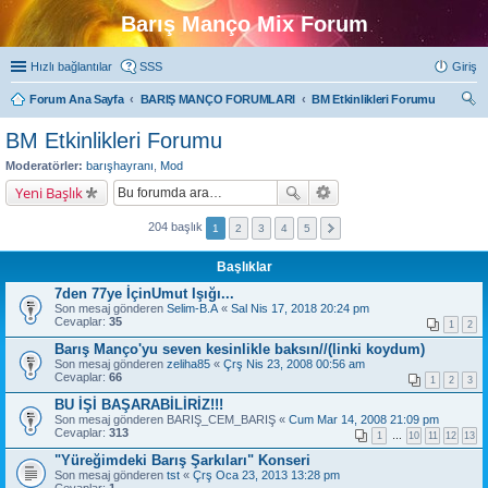
Barış Manço Mix Forum
Hızlı bağlantılar
SSS
Giriş
Forum Ana Sayfa
BARIŞ MANÇO FORUMLARI
BM Etkinlikleri Forumu
ra
BM Etkinlikleri Forumu
Moderatörler:
barışhayranı
,
Mod
Yeni Başlık
204 başlık
1
2
3
4
5
Başlıklar
7den 77ye İçinUmut Işığı...
Son mesaj gönderen
Selim-B.A
«
Sal Nis 17, 2018 20:24 pm
Cevaplar:
35
1
2
Barış Manço'yu seven kesinlikle baksın//(linki koydum)
Son mesaj gönderen
zeliha85
«
Çrş Nis 23, 2008 00:56 am
Cevaplar:
66
1
2
3
BU İŞİ BAŞARABİLİRİZ!!!
Son mesaj gönderen
BARIŞ_CEM_BARIŞ
«
Cum Mar 14, 2008 21:09 pm
Cevaplar:
313
1
…
10
11
12
13
"Yüreğimdeki Barış Şarkıları" Konseri
Son mesaj gönderen
tst
«
Çrş Oca 23, 2013 13:28 pm
Cevaplar:
1