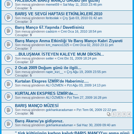
FACEBOOK BARIŞ MANÇO GRUBU (en güzel)
Son mesaj gönderen
memet59
«
Sal May 11, 2010 23:46 pm
Cevaplar:
5
BARIŞ VE SEVGİ HAFTASI ETKİNLİKLERİ.2010
Son mesaj gönderen
feritsolak
«
Çrş Şub 03, 2010 01:42 am
Cevaplar:
3
Barış Manço 67.Yaşında / Davetlisiniz
Son mesaj gönderen
cadıizm
«
Cmt Oca 16, 2010 18:54 pm
Cevaplar:
9
Barış Manço Anma Etkinliği Ve Barış Manço Kabri Ziyareti
Son mesaj gönderen
km_manco1325
«
Cmt Oca 02, 2010 23:11 pm
Cevaplar:
7
...BULUŞMAK İSTEYEN KALEYE MUM DİKSİN...
Son mesaj gönderen
setler
«
Cmt Eki 31, 2009 18:24 pm
Cevaplar:
17
2 Ocak 2009 Doğum günü ile ilgili...
Son mesaj gönderen
rapin_kizi__
«
Çrş Ağu 19, 2009 23:55 pm
Cevaplar:
5
Kurtalan Ekspres İZMİR'de Haberimiz....
Son mesaj gönderen
ALİ ÖZMEN
«
Pzt Ağu 03, 2009 14:13 pm
KURTALAN EKSPRES İZMİR'de....
Son mesaj gönderen
ALİ ÖZMEN
«
Pzt Tem 27, 2009 16:28 pm
BARIŞ MANÇO MÜZESİ
Son mesaj gönderen
gokhankaraduman
«
Pzt Tem 06, 2009 22:22 pm
Cevaplar:
96
1
2
3
4
Barış Akarsu'ya gidiyoruz.
Son mesaj gönderen
gokhankaraduman
«
Sal Haz 30, 2009 09:40 am
'' türk kültürünün karbon kağıdı:BARIŞ MANÇO'yu anma günü