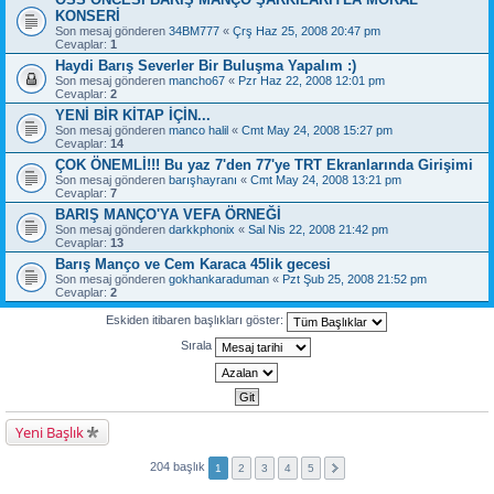
KONSERİ
Son mesaj gönderen
34BM777
«
Çrş Haz 25, 2008 20:47 pm
Cevaplar:
1
Haydi Barış Severler Bir Buluşma Yapalım :)
Son mesaj gönderen
mancho67
«
Pzr Haz 22, 2008 12:01 pm
Cevaplar:
2
YENİ BİR KİTAP İÇİN...
Son mesaj gönderen
manco halil
«
Cmt May 24, 2008 15:27 pm
Cevaplar:
14
ÇOK ÖNEMLİ!!! Bu yaz 7'den 77'ye TRT Ekranlarında Girişimi
Son mesaj gönderen
barışhayranı
«
Cmt May 24, 2008 13:21 pm
Cevaplar:
7
BARIŞ MANÇO'YA VEFA ÖRNEĞİ
Son mesaj gönderen
darkkphonix
«
Sal Nis 22, 2008 21:42 pm
Cevaplar:
13
Barış Manço ve Cem Karaca 45lik gecesi
Son mesaj gönderen
gokhankaraduman
«
Pzt Şub 25, 2008 21:52 pm
Cevaplar:
2
Eskiden itibaren başlıkları göster:
Sırala
Yeni Başlık
204 başlık
1
2
3
4
5