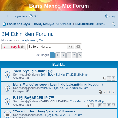
Barış Manço Mix Forum
Hızlı bağlantılar
SSS
Giriş
Forum Ana Sayfa
BARIŞ MANÇO FORUMLARI
BM Etkinlikleri Forumu
ra
BM Etkinlikleri Forumu
Moderatörler:
barışhayranı
,
Mod
Yeni Başlık
204 başlık
1
2
3
4
5
Başlıklar
7den 77ye İçinUmut Işığı...
Son mesaj gönderen
Selim-B.A
«
Sal Nis 17, 2018 20:24 pm
Cevaplar:
35
1
2
Barış Manço'yu seven kesinlikle baksın//(linki koydum)
Son mesaj gönderen
zeliha85
«
Çrş Nis 23, 2008 00:56 am
Cevaplar:
66
1
2
3
BU İŞİ BAŞARABİLİRİZ!!!
Son mesaj gönderen
BARIŞ_CEM_BARIŞ
«
Cum Mar 14, 2008 21:09 pm
Cevaplar:
313
1
…
10
11
12
13
"Yüreğimdeki Barış Şarkıları" Konseri
Son mesaj gönderen
tst
«
Çrş Oca 23, 2013 13:28 pm
Cevaplar:
1