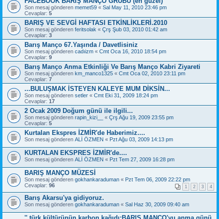
FACEBOOK BARIŞ MANÇO GRUBU (en güzel)
Son mesaj gönderen
memet59
«
Sal May 11, 2010 23:46 pm
Cevaplar:
5
BARIŞ VE SEVGİ HAFTASI ETKİNLİKLERİ.2010
Son mesaj gönderen
feritsolak
«
Çrş Şub 03, 2010 01:42 am
Cevaplar:
3
Barış Manço 67.Yaşında / Davetlisiniz
Son mesaj gönderen
cadıizm
«
Cmt Oca 16, 2010 18:54 pm
Cevaplar:
9
Barış Manço Anma Etkinliği Ve Barış Manço Kabri Ziyareti
Son mesaj gönderen
km_manco1325
«
Cmt Oca 02, 2010 23:11 pm
Cevaplar:
7
...BULUŞMAK İSTEYEN KALEYE MUM DİKSİN...
Son mesaj gönderen
setler
«
Cmt Eki 31, 2009 18:24 pm
Cevaplar:
17
2 Ocak 2009 Doğum günü ile ilgili...
Son mesaj gönderen
rapin_kizi__
«
Çrş Ağu 19, 2009 23:55 pm
Cevaplar:
5
Kurtalan Ekspres İZMİR'de Haberimiz....
Son mesaj gönderen
ALİ ÖZMEN
«
Pzt Ağu 03, 2009 14:13 pm
KURTALAN EKSPRES İZMİR'de....
Son mesaj gönderen
ALİ ÖZMEN
«
Pzt Tem 27, 2009 16:28 pm
BARIŞ MANÇO MÜZESİ
Son mesaj gönderen
gokhankaraduman
«
Pzt Tem 06, 2009 22:22 pm
Cevaplar:
96
1
2
3
4
Barış Akarsu'ya gidiyoruz.
Son mesaj gönderen
gokhankaraduman
«
Sal Haz 30, 2009 09:40 am
'' türk kültürünün karbon kağıdı:BARIŞ MANÇO'yu anma günü