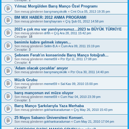
Yılmaz Morgülden Barış Manço Özel Programı
Son mesaj gönderen
barışmançokolik
«
Cmt Oca 05, 2013 19:35 pm
BM MIX HABER: 2012 ANMA PROGRAMI
Son mesaj gönderen
barışhayranı
«
Çrş Şub 01, 2012 14:58 pm
2023 e çok mu var yanılıyorsunuz...2023 te BÜYÜK TÜRKİYE
Son mesaj gönderen
drfth
«
Çrş Ara 28, 2011 15:42 pm
Cevaplar:
18
benimle kabre gelmek isteyen...
Son mesaj gönderen
Selim-B.A
«
Cum Ara 09, 2011 15:19 pm
Cevaplar:
3
Şebnem Ferah'ın konserinde Barış Manço fotoğrafı...
Son mesaj gönderen
memet59
«
Pzr Eyl 11, 2011 17:08 pm
Cevaplar:
4
'Adam olacak çocuklar' anıyor
Son mesaj gönderen
barışmançokolik
«
Pzr Oca 30, 2011 14:40 pm
Müzik Grubu
Son mesaj gönderen
memet59
«
Sal Kas 09, 2010 15:00 pm
Cevaplar:
2
barış mançonun evi müze oluyor
Son mesaj gönderen
memet59
«
Cum Haz 04, 2010 23:39 pm
Cevaplar:
1
Barış Manço Şarkılarıyla Yaza Merhaba
Son mesaj gönderen
gokhankaraduman
«
Çrş May 26, 2010 15:43 pm
25 Mayıs Sabancı Üniversitesi Konseri.
Son mesaj gönderen
gokhankaraduman
«
Cum May 21, 2010 17:04 pm