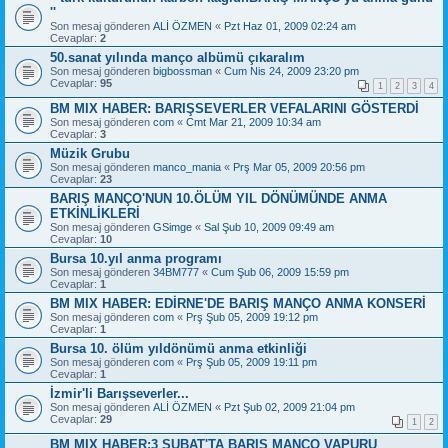
''
Son mesaj gönderen
ALİ ÖZMEN
«
Pzt Haz 01, 2009 02:24 am
Cevaplar:
2
50.sanat yılında manço albümü çıkaralım
Son mesaj gönderen
bigbossman
«
Cum Nis 24, 2009 23:20 pm
Cevaplar:
95
1
2
3
4
BM MIX HABER: BARIŞSEVERLER VEFALARINI GÖSTERDİ
Son mesaj gönderen
com
«
Cmt Mar 21, 2009 10:34 am
Cevaplar:
3
Müzik Grubu
Son mesaj gönderen
manco_mania
«
Prş Mar 05, 2009 20:56 pm
Cevaplar:
23
BARIŞ MANÇO'NUN 10.ÖLÜM YIL DÖNÜMÜNDE ANMA
ETKİNLİKLERİ
Son mesaj gönderen
GSimge
«
Sal Şub 10, 2009 09:49 am
Cevaplar:
10
Bursa 10.yıl anma programı
Son mesaj gönderen
34BM777
«
Cum Şub 06, 2009 15:59 pm
Cevaplar:
1
BM MIX HABER: EDİRNE'DE BARIŞ MANÇO ANMA KONSERİ
Son mesaj gönderen
com
«
Prş Şub 05, 2009 19:12 pm
Cevaplar:
1
Bursa 10. ölüm yıldönümü anma etkinliği
Son mesaj gönderen
com
«
Prş Şub 05, 2009 19:11 pm
Cevaplar:
1
İzmir'li Barışseverler...
Son mesaj gönderen
ALİ ÖZMEN
«
Pzt Şub 02, 2009 21:04 pm
Cevaplar:
29
1
2
BM MIX HABER:3 ŞUBAT'TA BARIŞ MANÇO VAPURU