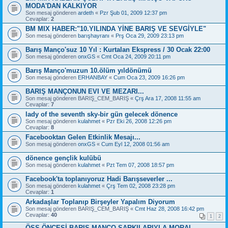
MODA'DAN KALKIYOR
Son mesaj gönderen
ardeth
«
Pzr Şub 01, 2009 12:37 pm
Cevaplar:
2
BM MIX HABER:"10.YILINDA YİNE BARIŞ VE SEVGİYLE"
Son mesaj gönderen
barışhayranı
«
Prş Oca 29, 2009 23:13 pm
Barış Manço'suz 10 Yıl : Kurtalan Ekspress / 30 Ocak 22:00
Son mesaj gönderen
onxGS
«
Cmt Oca 24, 2009 20:11 pm
Barış Manço'muzun 10.ölüm yıldönümü
Son mesaj gönderen
ERHANBAY
«
Cum Oca 23, 2009 16:26 pm
BARIŞ MANÇONUN EVI VE MEZARI...
Son mesaj gönderen
BARIŞ_CEM_BARIŞ
«
Çrş Ara 17, 2008 11:55 am
Cevaplar:
7
lady of the seventh sky-bir gün gelecek dönence
Son mesaj gönderen
kulahmet
«
Pzr Eki 26, 2008 12:26 pm
Cevaplar:
8
Facebooktan Gelen Etkinlik Mesajı...
Son mesaj gönderen
onxGS
«
Cum Eyl 12, 2008 01:56 am
dönence gençlik kulübü
Son mesaj gönderen
kulahmet
«
Pzt Tem 07, 2008 18:57 pm
Facebook'ta toplanıyoruz Hadi Barışseverler ...
Son mesaj gönderen
kulahmet
«
Çrş Tem 02, 2008 23:28 pm
Cevaplar:
1
Arkadaşlar Toplanıp Birşeyler Yapalım Diyorum
Son mesaj gönderen
BARIŞ_CEM_BARIŞ
«
Cmt Haz 28, 2008 16:42 pm
Cevaplar:
40
1
2
ÖSS ÖNCESİ BARIŞ MANÇO ŞARKILARIYLA MORAL