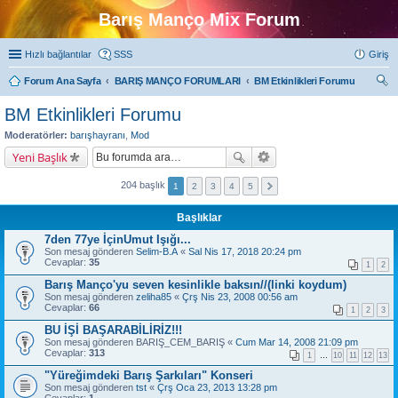
Barış Manço Mix Forum
Hızlı bağlantılar
SSS
Giriş
Forum Ana Sayfa
BARIŞ MANÇO FORUMLARI
BM Etkinlikleri Forumu
ra
BM Etkinlikleri Forumu
Moderatörler:
barışhayranı
,
Mod
Yeni Başlık
204 başlık
1
2
3
4
5
Başlıklar
7den 77ye İçinUmut Işığı...
Son mesaj gönderen
Selim-B.A
«
Sal Nis 17, 2018 20:24 pm
Cevaplar:
35
1
2
Barış Manço'yu seven kesinlikle baksın//(linki koydum)
Son mesaj gönderen
zeliha85
«
Çrş Nis 23, 2008 00:56 am
Cevaplar:
66
1
2
3
BU İŞİ BAŞARABİLİRİZ!!!
Son mesaj gönderen
BARIŞ_CEM_BARIŞ
«
Cum Mar 14, 2008 21:09 pm
Cevaplar:
313
1
…
10
11
12
13
"Yüreğimdeki Barış Şarkıları" Konseri
Son mesaj gönderen
tst
«
Çrş Oca 23, 2013 13:28 pm
Cevaplar:
1