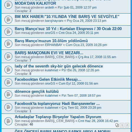
MODA'DAN KALKIYOR
Son mesaj gönderen
ardeth
«
Pzr Şub 01, 2009 12:37 pm
Cevaplar:
2
BM MIX HABER:"10.YILINDA YİNE BARIŞ VE SEVGİYLE"
Son mesaj gönderen
barışhayranı
«
Prş Oca 29, 2009 23:13 pm
Barış Manço'suz 10 Yıl : Kurtalan Ekspress / 30 Ocak 22:00
Son mesaj gönderen
onxGS
«
Cmt Oca 24, 2009 20:11 pm
Barış Manço'muzun 10.ölüm yıldönümü
Son mesaj gönderen
ERHANBAY
«
Cum Oca 23, 2009 16:26 pm
BARIŞ MANÇONUN EVI VE MEZARI...
Son mesaj gönderen
BARIŞ_CEM_BARIŞ
«
Çrş Ara 17, 2008 11:55 am
Cevaplar:
7
lady of the seventh sky-bir gün gelecek dönence
Son mesaj gönderen
kulahmet
«
Pzr Eki 26, 2008 12:26 pm
Cevaplar:
8
Facebooktan Gelen Etkinlik Mesajı...
Son mesaj gönderen
onxGS
«
Cum Eyl 12, 2008 01:56 am
dönence gençlik kulübü
Son mesaj gönderen
kulahmet
«
Pzt Tem 07, 2008 18:57 pm
Facebook'ta toplanıyoruz Hadi Barışseverler ...
Son mesaj gönderen
kulahmet
«
Çrş Tem 02, 2008 23:28 pm
Cevaplar:
1
Arkadaşlar Toplanıp Birşeyler Yapalım Diyorum
Son mesaj gönderen
BARIŞ_CEM_BARIŞ
«
Cmt Haz 28, 2008 16:42 pm
Cevaplar:
40
1
2
ÖSS ÖNCESİ BARIŞ MANÇO ŞARKILARIYLA MORAL