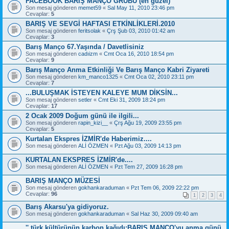
FACEBOOK BARIŞ MANÇO GRUBU (en güzel)
Son mesaj gönderen
memet59
«
Sal May 11, 2010 23:46 pm
Cevaplar:
5
BARIŞ VE SEVGİ HAFTASI ETKİNLİKLERİ.2010
Son mesaj gönderen
feritsolak
«
Çrş Şub 03, 2010 01:42 am
Cevaplar:
3
Barış Manço 67.Yaşında / Davetlisiniz
Son mesaj gönderen
cadıizm
«
Cmt Oca 16, 2010 18:54 pm
Cevaplar:
9
Barış Manço Anma Etkinliği Ve Barış Manço Kabri Ziyareti
Son mesaj gönderen
km_manco1325
«
Cmt Oca 02, 2010 23:11 pm
Cevaplar:
7
...BULUŞMAK İSTEYEN KALEYE MUM DİKSİN...
Son mesaj gönderen
setler
«
Cmt Eki 31, 2009 18:24 pm
Cevaplar:
17
2 Ocak 2009 Doğum günü ile ilgili...
Son mesaj gönderen
rapin_kizi__
«
Çrş Ağu 19, 2009 23:55 pm
Cevaplar:
5
Kurtalan Ekspres İZMİR'de Haberimiz....
Son mesaj gönderen
ALİ ÖZMEN
«
Pzt Ağu 03, 2009 14:13 pm
KURTALAN EKSPRES İZMİR'de....
Son mesaj gönderen
ALİ ÖZMEN
«
Pzt Tem 27, 2009 16:28 pm
BARIŞ MANÇO MÜZESİ
Son mesaj gönderen
gokhankaraduman
«
Pzt Tem 06, 2009 22:22 pm
Cevaplar:
96
1
2
3
4
Barış Akarsu'ya gidiyoruz.
Son mesaj gönderen
gokhankaraduman
«
Sal Haz 30, 2009 09:40 am
'' türk kültürünün karbon kağıdı:BARIŞ MANÇO'yu anma günü