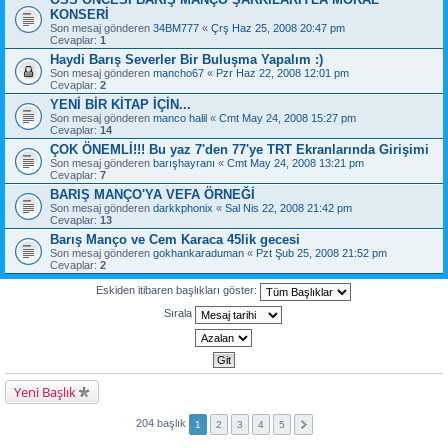
KONSERİ
Son mesaj gönderen
34BM777
«
Çrş Haz 25, 2008 20:47 pm
Cevaplar:
1
Haydi Barış Severler Bir Buluşma Yapalım :)
Son mesaj gönderen
mancho67
«
Pzr Haz 22, 2008 12:01 pm
Cevaplar:
2
YENİ BİR KİTAP İÇİN...
Son mesaj gönderen
manco halil
«
Cmt May 24, 2008 15:27 pm
Cevaplar:
14
ÇOK ÖNEMLİ!!! Bu yaz 7'den 77'ye TRT Ekranlarında Girişimi
Son mesaj gönderen
barışhayranı
«
Cmt May 24, 2008 13:21 pm
Cevaplar:
7
BARIŞ MANÇO'YA VEFA ÖRNEĞİ
Son mesaj gönderen
darkkphonix
«
Sal Nis 22, 2008 21:42 pm
Cevaplar:
13
Barış Manço ve Cem Karaca 45lik gecesi
Son mesaj gönderen
gokhankaraduman
«
Pzt Şub 25, 2008 21:52 pm
Cevaplar:
2
Eskiden itibaren başlıkları göster:
Sırala
Yeni Başlık
204 başlık
1
2
3
4
5