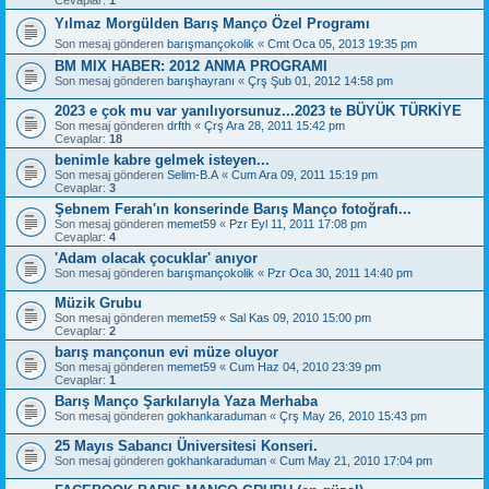
Yılmaz Morgülden Barış Manço Özel Programı
Son mesaj gönderen
barışmançokolik
«
Cmt Oca 05, 2013 19:35 pm
BM MIX HABER: 2012 ANMA PROGRAMI
Son mesaj gönderen
barışhayranı
«
Çrş Şub 01, 2012 14:58 pm
2023 e çok mu var yanılıyorsunuz...2023 te BÜYÜK TÜRKİYE
Son mesaj gönderen
drfth
«
Çrş Ara 28, 2011 15:42 pm
Cevaplar:
18
benimle kabre gelmek isteyen...
Son mesaj gönderen
Selim-B.A
«
Cum Ara 09, 2011 15:19 pm
Cevaplar:
3
Şebnem Ferah'ın konserinde Barış Manço fotoğrafı...
Son mesaj gönderen
memet59
«
Pzr Eyl 11, 2011 17:08 pm
Cevaplar:
4
'Adam olacak çocuklar' anıyor
Son mesaj gönderen
barışmançokolik
«
Pzr Oca 30, 2011 14:40 pm
Müzik Grubu
Son mesaj gönderen
memet59
«
Sal Kas 09, 2010 15:00 pm
Cevaplar:
2
barış mançonun evi müze oluyor
Son mesaj gönderen
memet59
«
Cum Haz 04, 2010 23:39 pm
Cevaplar:
1
Barış Manço Şarkılarıyla Yaza Merhaba
Son mesaj gönderen
gokhankaraduman
«
Çrş May 26, 2010 15:43 pm
25 Mayıs Sabancı Üniversitesi Konseri.
Son mesaj gönderen
gokhankaraduman
«
Cum May 21, 2010 17:04 pm