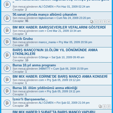
''
Son mesaj gönderen
ALİ ÖZMEN
«
Pzt Haz 01, 2009 02:24 am
Cevaplar:
2
50.sanat yılında manço albümü çıkaralım
Son mesaj gönderen
bigbossman
«
Cum Nis 24, 2009 23:20 pm
Cevaplar:
95
1
2
3
4
BM MIX HABER: BARIŞSEVERLER VEFALARINI GÖSTERDİ
Son mesaj gönderen
com
«
Cmt Mar 21, 2009 10:34 am
Cevaplar:
3
Müzik Grubu
Son mesaj gönderen
manco_mania
«
Prş Mar 05, 2009 20:56 pm
Cevaplar:
23
BARIŞ MANÇO'NUN 10.ÖLÜM YIL DÖNÜMÜNDE ANMA
ETKİNLİKLERİ
Son mesaj gönderen
GSimge
«
Sal Şub 10, 2009 09:49 am
Cevaplar:
10
Bursa 10.yıl anma programı
Son mesaj gönderen
34BM777
«
Cum Şub 06, 2009 15:59 pm
Cevaplar:
1
BM MIX HABER: EDİRNE'DE BARIŞ MANÇO ANMA KONSERİ
Son mesaj gönderen
com
«
Prş Şub 05, 2009 19:12 pm
Cevaplar:
1
Bursa 10. ölüm yıldönümü anma etkinliği
Son mesaj gönderen
com
«
Prş Şub 05, 2009 19:11 pm
Cevaplar:
1
İzmir'li Barışseverler...
Son mesaj gönderen
ALİ ÖZMEN
«
Pzt Şub 02, 2009 21:04 pm
Cevaplar:
29
1
2
BM MIX HABER:3 ŞUBAT'TA BARIŞ MANÇO VAPURU