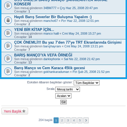
KONSERİ
Son mesaj gönderen
34BM777
«
Çrş Haz 25, 2008 20:47 pm
Cevaplar:
1
Haydi Barış Severler Bir Buluşma Yapalım :)
Son mesaj gönderen
mancho67
«
Pzr Haz 22, 2008 12:01 pm
Cevaplar:
2
YENİ BİR KİTAP İÇİN...
Son mesaj gönderen
manco halil
«
Cmt May 24, 2008 15:27 pm
Cevaplar:
14
ÇOK ÖNEMLİ!!! Bu yaz 7'den 77'ye TRT Ekranlarında Girişimi
Son mesaj gönderen
barışhayranı
«
Cmt May 24, 2008 13:21 pm
Cevaplar:
7
BARIŞ MANÇO'YA VEFA ÖRNEĞİ
Son mesaj gönderen
darkkphonix
«
Sal Nis 22, 2008 21:42 pm
Cevaplar:
13
Barış Manço ve Cem Karaca 45lik gecesi
Son mesaj gönderen
gokhankaraduman
«
Pzt Şub 25, 2008 21:52 pm
Cevaplar:
2
Eskiden itibaren başlıkları göster:
Sırala
Yeni Başlık
204 başlık
1
2
3
4
5