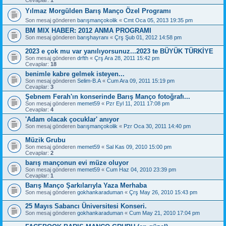
Yılmaz Morgülden Barış Manço Özel Programı
Son mesaj gönderen
barışmançokolik
«
Cmt Oca 05, 2013 19:35 pm
BM MIX HABER: 2012 ANMA PROGRAMI
Son mesaj gönderen
barışhayranı
«
Çrş Şub 01, 2012 14:58 pm
2023 e çok mu var yanılıyorsunuz...2023 te BÜYÜK TÜRKİYE
Son mesaj gönderen
drfth
«
Çrş Ara 28, 2011 15:42 pm
Cevaplar:
18
benimle kabre gelmek isteyen...
Son mesaj gönderen
Selim-B.A
«
Cum Ara 09, 2011 15:19 pm
Cevaplar:
3
Şebnem Ferah'ın konserinde Barış Manço fotoğrafı...
Son mesaj gönderen
memet59
«
Pzr Eyl 11, 2011 17:08 pm
Cevaplar:
4
'Adam olacak çocuklar' anıyor
Son mesaj gönderen
barışmançokolik
«
Pzr Oca 30, 2011 14:40 pm
Müzik Grubu
Son mesaj gönderen
memet59
«
Sal Kas 09, 2010 15:00 pm
Cevaplar:
2
barış mançonun evi müze oluyor
Son mesaj gönderen
memet59
«
Cum Haz 04, 2010 23:39 pm
Cevaplar:
1
Barış Manço Şarkılarıyla Yaza Merhaba
Son mesaj gönderen
gokhankaraduman
«
Çrş May 26, 2010 15:43 pm
25 Mayıs Sabancı Üniversitesi Konseri.
Son mesaj gönderen
gokhankaraduman
«
Cum May 21, 2010 17:04 pm