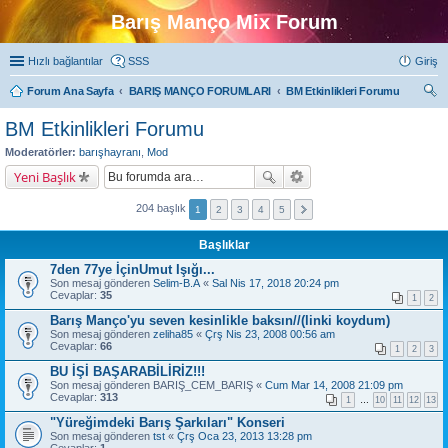
Barış Manço Mix Forum
Hızlı bağlantılar
SSS
Giriş
Forum Ana Sayfa
BARIŞ MANÇO FORUMLARI
BM Etkinlikleri Forumu
ra
BM Etkinlikleri Forumu
Moderatörler:
barışhayranı
,
Mod
Yeni Başlık
204 başlık
1
2
3
4
5
Başlıklar
7den 77ye İçinUmut Işığı...
Son mesaj gönderen
Selim-B.A
«
Sal Nis 17, 2018 20:24 pm
Cevaplar:
35
1
2
Barış Manço'yu seven kesinlikle baksın//(linki koydum)
Son mesaj gönderen
zeliha85
«
Çrş Nis 23, 2008 00:56 am
Cevaplar:
66
1
2
3
BU İŞİ BAŞARABİLİRİZ!!!
Son mesaj gönderen
BARIŞ_CEM_BARIŞ
«
Cum Mar 14, 2008 21:09 pm
Cevaplar:
313
1
…
10
11
12
13
"Yüreğimdeki Barış Şarkıları" Konseri
Son mesaj gönderen
tst
«
Çrş Oca 23, 2013 13:28 pm
Cevaplar:
1