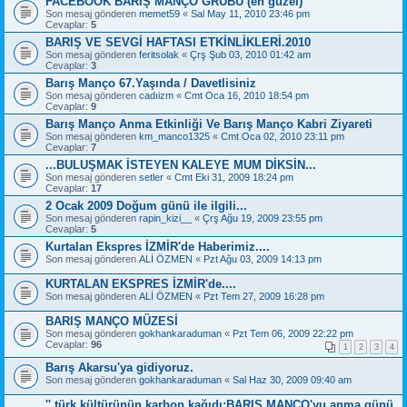
FACEBOOK BARIŞ MANÇO GRUBU (en güzel)
Son mesaj gönderen
memet59
«
Sal May 11, 2010 23:46 pm
Cevaplar:
5
BARIŞ VE SEVGİ HAFTASI ETKİNLİKLERİ.2010
Son mesaj gönderen
feritsolak
«
Çrş Şub 03, 2010 01:42 am
Cevaplar:
3
Barış Manço 67.Yaşında / Davetlisiniz
Son mesaj gönderen
cadıizm
«
Cmt Oca 16, 2010 18:54 pm
Cevaplar:
9
Barış Manço Anma Etkinliği Ve Barış Manço Kabri Ziyareti
Son mesaj gönderen
km_manco1325
«
Cmt Oca 02, 2010 23:11 pm
Cevaplar:
7
...BULUŞMAK İSTEYEN KALEYE MUM DİKSİN...
Son mesaj gönderen
setler
«
Cmt Eki 31, 2009 18:24 pm
Cevaplar:
17
2 Ocak 2009 Doğum günü ile ilgili...
Son mesaj gönderen
rapin_kizi__
«
Çrş Ağu 19, 2009 23:55 pm
Cevaplar:
5
Kurtalan Ekspres İZMİR'de Haberimiz....
Son mesaj gönderen
ALİ ÖZMEN
«
Pzt Ağu 03, 2009 14:13 pm
KURTALAN EKSPRES İZMİR'de....
Son mesaj gönderen
ALİ ÖZMEN
«
Pzt Tem 27, 2009 16:28 pm
BARIŞ MANÇO MÜZESİ
Son mesaj gönderen
gokhankaraduman
«
Pzt Tem 06, 2009 22:22 pm
Cevaplar:
96
1
2
3
4
Barış Akarsu'ya gidiyoruz.
Son mesaj gönderen
gokhankaraduman
«
Sal Haz 30, 2009 09:40 am
'' türk kültürünün karbon kağıdı:BARIŞ MANÇO'yu anma günü