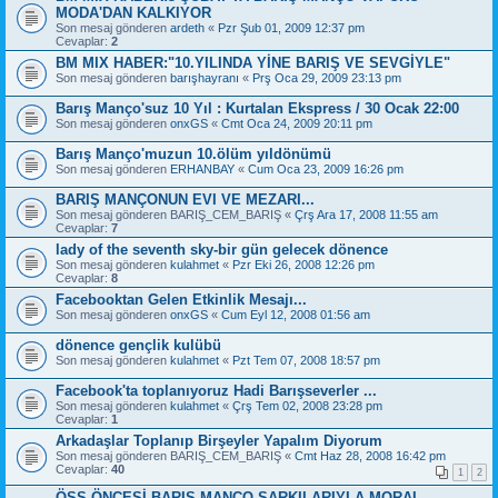
MODA'DAN KALKIYOR
Son mesaj gönderen
ardeth
«
Pzr Şub 01, 2009 12:37 pm
Cevaplar:
2
BM MIX HABER:"10.YILINDA YİNE BARIŞ VE SEVGİYLE"
Son mesaj gönderen
barışhayranı
«
Prş Oca 29, 2009 23:13 pm
Barış Manço'suz 10 Yıl : Kurtalan Ekspress / 30 Ocak 22:00
Son mesaj gönderen
onxGS
«
Cmt Oca 24, 2009 20:11 pm
Barış Manço'muzun 10.ölüm yıldönümü
Son mesaj gönderen
ERHANBAY
«
Cum Oca 23, 2009 16:26 pm
BARIŞ MANÇONUN EVI VE MEZARI...
Son mesaj gönderen
BARIŞ_CEM_BARIŞ
«
Çrş Ara 17, 2008 11:55 am
Cevaplar:
7
lady of the seventh sky-bir gün gelecek dönence
Son mesaj gönderen
kulahmet
«
Pzr Eki 26, 2008 12:26 pm
Cevaplar:
8
Facebooktan Gelen Etkinlik Mesajı...
Son mesaj gönderen
onxGS
«
Cum Eyl 12, 2008 01:56 am
dönence gençlik kulübü
Son mesaj gönderen
kulahmet
«
Pzt Tem 07, 2008 18:57 pm
Facebook'ta toplanıyoruz Hadi Barışseverler ...
Son mesaj gönderen
kulahmet
«
Çrş Tem 02, 2008 23:28 pm
Cevaplar:
1
Arkadaşlar Toplanıp Birşeyler Yapalım Diyorum
Son mesaj gönderen
BARIŞ_CEM_BARIŞ
«
Cmt Haz 28, 2008 16:42 pm
Cevaplar:
40
1
2
ÖSS ÖNCESİ BARIŞ MANÇO ŞARKILARIYLA MORAL