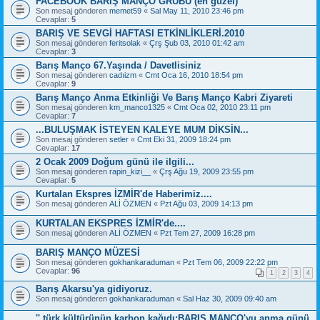
FACEBOOK BARIŞ MANÇO GRUBU (en güzel)
Son mesaj gönderen
memet59
«
Sal May 11, 2010 23:46 pm
Cevaplar:
5
BARIŞ VE SEVGİ HAFTASI ETKİNLİKLERİ.2010
Son mesaj gönderen
feritsolak
«
Çrş Şub 03, 2010 01:42 am
Cevaplar:
3
Barış Manço 67.Yaşında / Davetlisiniz
Son mesaj gönderen
cadıizm
«
Cmt Oca 16, 2010 18:54 pm
Cevaplar:
9
Barış Manço Anma Etkinliği Ve Barış Manço Kabri Ziyareti
Son mesaj gönderen
km_manco1325
«
Cmt Oca 02, 2010 23:11 pm
Cevaplar:
7
...BULUŞMAK İSTEYEN KALEYE MUM DİKSİN...
Son mesaj gönderen
setler
«
Cmt Eki 31, 2009 18:24 pm
Cevaplar:
17
2 Ocak 2009 Doğum günü ile ilgili...
Son mesaj gönderen
rapin_kizi__
«
Çrş Ağu 19, 2009 23:55 pm
Cevaplar:
5
Kurtalan Ekspres İZMİR'de Haberimiz....
Son mesaj gönderen
ALİ ÖZMEN
«
Pzt Ağu 03, 2009 14:13 pm
KURTALAN EKSPRES İZMİR'de....
Son mesaj gönderen
ALİ ÖZMEN
«
Pzt Tem 27, 2009 16:28 pm
BARIŞ MANÇO MÜZESİ
Son mesaj gönderen
gokhankaraduman
«
Pzt Tem 06, 2009 22:22 pm
Cevaplar:
96
1
2
3
4
Barış Akarsu'ya gidiyoruz.
Son mesaj gönderen
gokhankaraduman
«
Sal Haz 30, 2009 09:40 am
'' türk kültürünün karbon kağıdı:BARIŞ MANÇO'yu anma günü