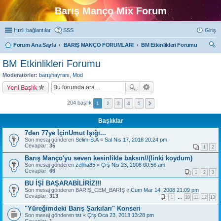
Barış Manço Mix Forum
Hızlı bağlantılar
SSS
Giriş
Forum Ana Sayfa
BARIŞ MANÇO FORUMLARI
BM Etkinlikleri Forumu
ra
BM Etkinlikleri Forumu
Moderatörler:
barışhayranı
,
Mod
Yeni Başlık
204 başlık
1
2
3
4
5
Başlıklar
7den 77ye İçinUmut Işığı...
Son mesaj gönderen
Selim-B.A
«
Sal Nis 17, 2018 20:24 pm
Cevaplar:
35
1
2
Barış Manço'yu seven kesinlikle baksın//(linki koydum)
Son mesaj gönderen
zeliha85
«
Çrş Nis 23, 2008 00:56 am
Cevaplar:
66
1
2
3
BU İŞİ BAŞARABİLİRİZ!!!
Son mesaj gönderen
BARIŞ_CEM_BARIŞ
«
Cum Mar 14, 2008 21:09 pm
Cevaplar:
313
1
…
10
11
12
13
"Yüreğimdeki Barış Şarkıları" Konseri
Son mesaj gönderen
tst
«
Çrş Oca 23, 2013 13:28 pm
Cevaplar:
1