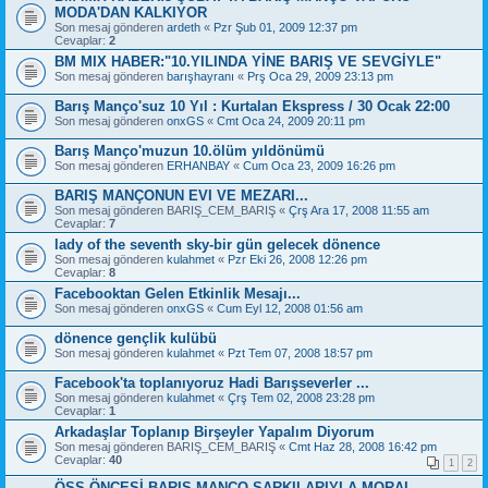
MODA'DAN KALKIYOR
Son mesaj gönderen
ardeth
«
Pzr Şub 01, 2009 12:37 pm
Cevaplar:
2
BM MIX HABER:"10.YILINDA YİNE BARIŞ VE SEVGİYLE"
Son mesaj gönderen
barışhayranı
«
Prş Oca 29, 2009 23:13 pm
Barış Manço'suz 10 Yıl : Kurtalan Ekspress / 30 Ocak 22:00
Son mesaj gönderen
onxGS
«
Cmt Oca 24, 2009 20:11 pm
Barış Manço'muzun 10.ölüm yıldönümü
Son mesaj gönderen
ERHANBAY
«
Cum Oca 23, 2009 16:26 pm
BARIŞ MANÇONUN EVI VE MEZARI...
Son mesaj gönderen
BARIŞ_CEM_BARIŞ
«
Çrş Ara 17, 2008 11:55 am
Cevaplar:
7
lady of the seventh sky-bir gün gelecek dönence
Son mesaj gönderen
kulahmet
«
Pzr Eki 26, 2008 12:26 pm
Cevaplar:
8
Facebooktan Gelen Etkinlik Mesajı...
Son mesaj gönderen
onxGS
«
Cum Eyl 12, 2008 01:56 am
dönence gençlik kulübü
Son mesaj gönderen
kulahmet
«
Pzt Tem 07, 2008 18:57 pm
Facebook'ta toplanıyoruz Hadi Barışseverler ...
Son mesaj gönderen
kulahmet
«
Çrş Tem 02, 2008 23:28 pm
Cevaplar:
1
Arkadaşlar Toplanıp Birşeyler Yapalım Diyorum
Son mesaj gönderen
BARIŞ_CEM_BARIŞ
«
Cmt Haz 28, 2008 16:42 pm
Cevaplar:
40
1
2
ÖSS ÖNCESİ BARIŞ MANÇO ŞARKILARIYLA MORAL