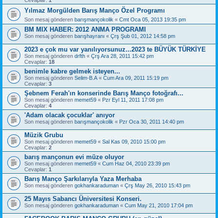
Yılmaz Morgülden Barış Manço Özel Programı
Son mesaj gönderen
barışmançokolik
«
Cmt Oca 05, 2013 19:35 pm
BM MIX HABER: 2012 ANMA PROGRAMI
Son mesaj gönderen
barışhayranı
«
Çrş Şub 01, 2012 14:58 pm
2023 e çok mu var yanılıyorsunuz...2023 te BÜYÜK TÜRKİYE
Son mesaj gönderen
drfth
«
Çrş Ara 28, 2011 15:42 pm
Cevaplar:
18
benimle kabre gelmek isteyen...
Son mesaj gönderen
Selim-B.A
«
Cum Ara 09, 2011 15:19 pm
Cevaplar:
3
Şebnem Ferah'ın konserinde Barış Manço fotoğrafı...
Son mesaj gönderen
memet59
«
Pzr Eyl 11, 2011 17:08 pm
Cevaplar:
4
'Adam olacak çocuklar' anıyor
Son mesaj gönderen
barışmançokolik
«
Pzr Oca 30, 2011 14:40 pm
Müzik Grubu
Son mesaj gönderen
memet59
«
Sal Kas 09, 2010 15:00 pm
Cevaplar:
2
barış mançonun evi müze oluyor
Son mesaj gönderen
memet59
«
Cum Haz 04, 2010 23:39 pm
Cevaplar:
1
Barış Manço Şarkılarıyla Yaza Merhaba
Son mesaj gönderen
gokhankaraduman
«
Çrş May 26, 2010 15:43 pm
25 Mayıs Sabancı Üniversitesi Konseri.
Son mesaj gönderen
gokhankaraduman
«
Cum May 21, 2010 17:04 pm