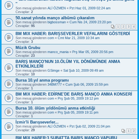
''
Son mesaj gönderen
ALİ ÖZMEN
«
Pzt Haz 01, 2009 02:24 am
Cevaplar:
2
50.sanat yılında manço albümü çıkaralım
Son mesaj gönderen
bigbossman
«
Cum Nis 24, 2009 23:20 pm
Cevaplar:
95
1
2
3
4
BM MIX HABER: BARIŞSEVERLER VEFALARINI GÖSTERDİ
Son mesaj gönderen
com
«
Cmt Mar 21, 2009 10:34 am
Cevaplar:
3
Müzik Grubu
Son mesaj gönderen
manco_mania
«
Prş Mar 05, 2009 20:56 pm
Cevaplar:
23
BARIŞ MANÇO'NUN 10.ÖLÜM YIL DÖNÜMÜNDE ANMA
ETKİNLİKLERİ
Son mesaj gönderen
GSimge
«
Sal Şub 10, 2009 09:49 am
Cevaplar:
10
Bursa 10.yıl anma programı
Son mesaj gönderen
34BM777
«
Cum Şub 06, 2009 15:59 pm
Cevaplar:
1
BM MIX HABER: EDİRNE'DE BARIŞ MANÇO ANMA KONSERİ
Son mesaj gönderen
com
«
Prş Şub 05, 2009 19:12 pm
Cevaplar:
1
Bursa 10. ölüm yıldönümü anma etkinliği
Son mesaj gönderen
com
«
Prş Şub 05, 2009 19:11 pm
Cevaplar:
1
İzmir'li Barışseverler...
Son mesaj gönderen
ALİ ÖZMEN
«
Pzt Şub 02, 2009 21:04 pm
Cevaplar:
29
1
2
BM MIX HABER:3 ŞUBAT'TA BARIŞ MANÇO VAPURU