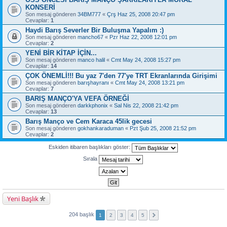
KONSERİ
Son mesaj gönderen
34BM777
«
Çrş Haz 25, 2008 20:47 pm
Cevaplar:
1
Haydi Barış Severler Bir Buluşma Yapalım :)
Son mesaj gönderen
mancho67
«
Pzr Haz 22, 2008 12:01 pm
Cevaplar:
2
YENİ BİR KİTAP İÇİN...
Son mesaj gönderen
manco halil
«
Cmt May 24, 2008 15:27 pm
Cevaplar:
14
ÇOK ÖNEMLİ!!! Bu yaz 7'den 77'ye TRT Ekranlarında Girişimi
Son mesaj gönderen
barışhayranı
«
Cmt May 24, 2008 13:21 pm
Cevaplar:
7
BARIŞ MANÇO'YA VEFA ÖRNEĞİ
Son mesaj gönderen
darkkphonix
«
Sal Nis 22, 2008 21:42 pm
Cevaplar:
13
Barış Manço ve Cem Karaca 45lik gecesi
Son mesaj gönderen
gokhankaraduman
«
Pzt Şub 25, 2008 21:52 pm
Cevaplar:
2
Eskiden itibaren başlıkları göster:
Sırala
Yeni Başlık
204 başlık
1
2
3
4
5