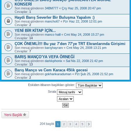
KONSERİ
Son mesaj gönderen
34BM777
«
Çrş Haz 25, 2008 20:47 pm
Cevaplar:
1
Haydi Barış Severler Bir Buluşma Yapalım :)
Son mesaj gönderen
mancho67
«
Pzr Haz 22, 2008 12:01 pm
Cevaplar:
2
YENİ BİR KİTAP İÇİN...
Son mesaj gönderen
manco halil
«
Cmt May 24, 2008 15:27 pm
Cevaplar:
14
ÇOK ÖNEMLİ!!! Bu yaz 7'den 77'ye TRT Ekranlarında Girişimi
Son mesaj gönderen
barışhayranı
«
Cmt May 24, 2008 13:21 pm
Cevaplar:
7
BARIŞ MANÇO'YA VEFA ÖRNEĞİ
Son mesaj gönderen
darkkphonix
«
Sal Nis 22, 2008 21:42 pm
Cevaplar:
13
Barış Manço ve Cem Karaca 45lik gecesi
Son mesaj gönderen
gokhankaraduman
«
Pzt Şub 25, 2008 21:52 pm
Cevaplar:
2
Eskiden itibaren başlıkları göster:
Sırala
Yeni Başlık
204 başlık
1
2
3
4
5