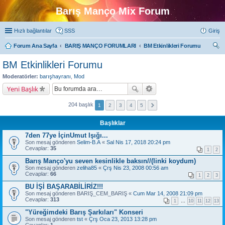
Barış Manço Mix Forum
Hızlı bağlantılar
SSS
Giriş
Forum Ana Sayfa
BARIŞ MANÇO FORUMLARI
BM Etkinlikleri Forumu
ra
BM Etkinlikleri Forumu
Moderatörler:
barışhayranı
,
Mod
Yeni Başlık
204 başlık
1
2
3
4
5
Başlıklar
7den 77ye İçinUmut Işığı...
Son mesaj gönderen
Selim-B.A
«
Sal Nis 17, 2018 20:24 pm
Cevaplar:
35
1
2
Barış Manço'yu seven kesinlikle baksın//(linki koydum)
Son mesaj gönderen
zeliha85
«
Çrş Nis 23, 2008 00:56 am
Cevaplar:
66
1
2
3
BU İŞİ BAŞARABİLİRİZ!!!
Son mesaj gönderen
BARIŞ_CEM_BARIŞ
«
Cum Mar 14, 2008 21:09 pm
Cevaplar:
313
1
…
10
11
12
13
"Yüreğimdeki Barış Şarkıları" Konseri
Son mesaj gönderen
tst
«
Çrş Oca 23, 2013 13:28 pm
Cevaplar:
1