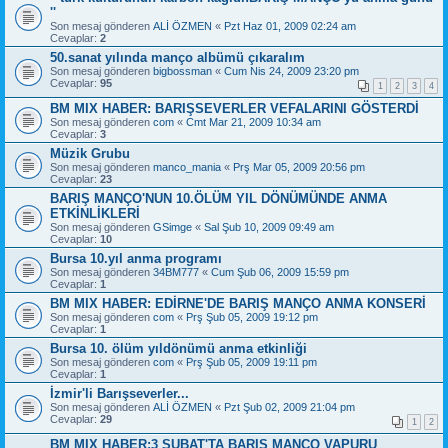
''
Son mesaj gönderen
ALİ ÖZMEN
«
Pzt Haz 01, 2009 02:24 am
Cevaplar:
2
50.sanat yılında manço albümü çıkaralım
Son mesaj gönderen
bigbossman
«
Cum Nis 24, 2009 23:20 pm
Cevaplar:
95
1
2
3
4
BM MIX HABER: BARIŞSEVERLER VEFALARINI GÖSTERDİ
Son mesaj gönderen
com
«
Cmt Mar 21, 2009 10:34 am
Cevaplar:
3
Müzik Grubu
Son mesaj gönderen
manco_mania
«
Prş Mar 05, 2009 20:56 pm
Cevaplar:
23
BARIŞ MANÇO'NUN 10.ÖLÜM YIL DÖNÜMÜNDE ANMA
ETKİNLİKLERİ
Son mesaj gönderen
GSimge
«
Sal Şub 10, 2009 09:49 am
Cevaplar:
10
Bursa 10.yıl anma programı
Son mesaj gönderen
34BM777
«
Cum Şub 06, 2009 15:59 pm
Cevaplar:
1
BM MIX HABER: EDİRNE'DE BARIŞ MANÇO ANMA KONSERİ
Son mesaj gönderen
com
«
Prş Şub 05, 2009 19:12 pm
Cevaplar:
1
Bursa 10. ölüm yıldönümü anma etkinliği
Son mesaj gönderen
com
«
Prş Şub 05, 2009 19:11 pm
Cevaplar:
1
İzmir'li Barışseverler...
Son mesaj gönderen
ALİ ÖZMEN
«
Pzt Şub 02, 2009 21:04 pm
Cevaplar:
29
1
2
BM MIX HABER:3 ŞUBAT'TA BARIŞ MANÇO VAPURU