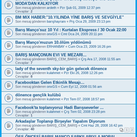
MODA'DAN KALKIYOR
Son mesaj gönderen
ardeth
«
Pzr Şub 01, 2009 12:37 pm
Cevaplar:
2
BM MIX HABER:"10.YILINDA YİNE BARIŞ VE SEVGİYLE"
Son mesaj gönderen
barışhayranı
«
Prş Oca 29, 2009 23:13 pm
Barış Manço'suz 10 Yıl : Kurtalan Ekspress / 30 Ocak 22:00
Son mesaj gönderen
onxGS
«
Cmt Oca 24, 2009 20:11 pm
Barış Manço'muzun 10.ölüm yıldönümü
Son mesaj gönderen
ERHANBAY
«
Cum Oca 23, 2009 16:26 pm
BARIŞ MANÇONUN EVI VE MEZARI...
Son mesaj gönderen
BARIŞ_CEM_BARIŞ
«
Çrş Ara 17, 2008 11:55 am
Cevaplar:
7
lady of the seventh sky-bir gün gelecek dönence
Son mesaj gönderen
kulahmet
«
Pzr Eki 26, 2008 12:26 pm
Cevaplar:
8
Facebooktan Gelen Etkinlik Mesajı...
Son mesaj gönderen
onxGS
«
Cum Eyl 12, 2008 01:56 am
dönence gençlik kulübü
Son mesaj gönderen
kulahmet
«
Pzt Tem 07, 2008 18:57 pm
Facebook'ta toplanıyoruz Hadi Barışseverler ...
Son mesaj gönderen
kulahmet
«
Çrş Tem 02, 2008 23:28 pm
Cevaplar:
1
Arkadaşlar Toplanıp Birşeyler Yapalım Diyorum
Son mesaj gönderen
BARIŞ_CEM_BARIŞ
«
Cmt Haz 28, 2008 16:42 pm
Cevaplar:
40
1
2
ÖSS ÖNCESİ BARIŞ MANÇO ŞARKILARIYLA MORAL