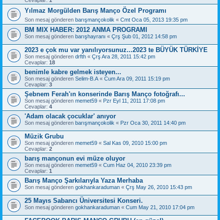
Yılmaz Morgülden Barış Manço Özel Programı
Son mesaj gönderen
barışmançokolik
«
Cmt Oca 05, 2013 19:35 pm
BM MIX HABER: 2012 ANMA PROGRAMI
Son mesaj gönderen
barışhayranı
«
Çrş Şub 01, 2012 14:58 pm
2023 e çok mu var yanılıyorsunuz...2023 te BÜYÜK TÜRKİYE
Son mesaj gönderen
drfth
«
Çrş Ara 28, 2011 15:42 pm
Cevaplar:
18
benimle kabre gelmek isteyen...
Son mesaj gönderen
Selim-B.A
«
Cum Ara 09, 2011 15:19 pm
Cevaplar:
3
Şebnem Ferah'ın konserinde Barış Manço fotoğrafı...
Son mesaj gönderen
memet59
«
Pzr Eyl 11, 2011 17:08 pm
Cevaplar:
4
'Adam olacak çocuklar' anıyor
Son mesaj gönderen
barışmançokolik
«
Pzr Oca 30, 2011 14:40 pm
Müzik Grubu
Son mesaj gönderen
memet59
«
Sal Kas 09, 2010 15:00 pm
Cevaplar:
2
barış mançonun evi müze oluyor
Son mesaj gönderen
memet59
«
Cum Haz 04, 2010 23:39 pm
Cevaplar:
1
Barış Manço Şarkılarıyla Yaza Merhaba
Son mesaj gönderen
gokhankaraduman
«
Çrş May 26, 2010 15:43 pm
25 Mayıs Sabancı Üniversitesi Konseri.
Son mesaj gönderen
gokhankaraduman
«
Cum May 21, 2010 17:04 pm