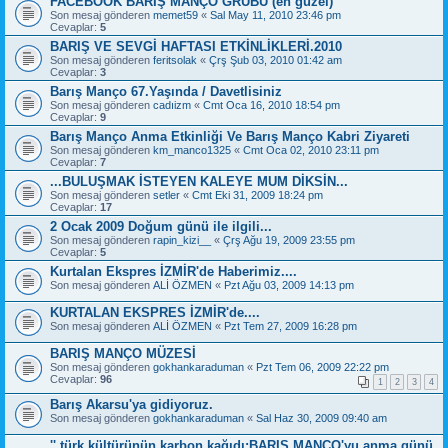
FACEBOOK BARIŞ MANÇO GRUBU (en güzel)
Son mesaj gönderen
memet59
«
Sal May 11, 2010 23:46 pm
Cevaplar:
5
BARIŞ VE SEVGİ HAFTASI ETKİNLİKLERİ.2010
Son mesaj gönderen
feritsolak
«
Çrş Şub 03, 2010 01:42 am
Cevaplar:
3
Barış Manço 67.Yaşında / Davetlisiniz
Son mesaj gönderen
cadıizm
«
Cmt Oca 16, 2010 18:54 pm
Cevaplar:
9
Barış Manço Anma Etkinliği Ve Barış Manço Kabri Ziyareti
Son mesaj gönderen
km_manco1325
«
Cmt Oca 02, 2010 23:11 pm
Cevaplar:
7
...BULUŞMAK İSTEYEN KALEYE MUM DİKSİN...
Son mesaj gönderen
setler
«
Cmt Eki 31, 2009 18:24 pm
Cevaplar:
17
2 Ocak 2009 Doğum günü ile ilgili...
Son mesaj gönderen
rapin_kizi__
«
Çrş Ağu 19, 2009 23:55 pm
Cevaplar:
5
Kurtalan Ekspres İZMİR'de Haberimiz....
Son mesaj gönderen
ALİ ÖZMEN
«
Pzt Ağu 03, 2009 14:13 pm
KURTALAN EKSPRES İZMİR'de....
Son mesaj gönderen
ALİ ÖZMEN
«
Pzt Tem 27, 2009 16:28 pm
BARIŞ MANÇO MÜZESİ
Son mesaj gönderen
gokhankaraduman
«
Pzt Tem 06, 2009 22:22 pm
Cevaplar:
96
1
2
3
4
Barış Akarsu'ya gidiyoruz.
Son mesaj gönderen
gokhankaraduman
«
Sal Haz 30, 2009 09:40 am
'' türk kültürünün karbon kağıdı:BARIŞ MANÇO'yu anma günü