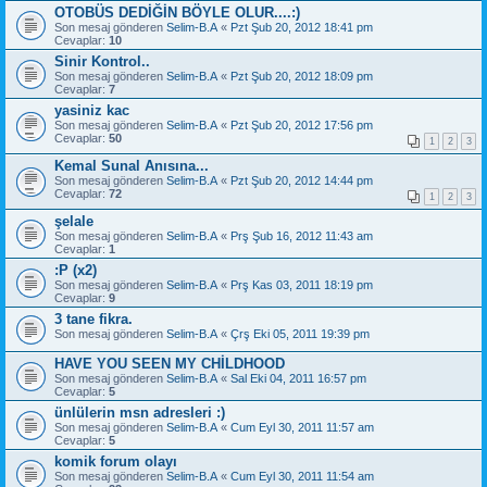
OTOBÜS DEDİĞİN BÖYLE OLUR....:)
Son mesaj gönderen
Selim-B.A
«
Pzt Şub 20, 2012 18:41 pm
Cevaplar:
10
Sinir Kontrol..
Son mesaj gönderen
Selim-B.A
«
Pzt Şub 20, 2012 18:09 pm
Cevaplar:
7
yasiniz kac
Son mesaj gönderen
Selim-B.A
«
Pzt Şub 20, 2012 17:56 pm
Cevaplar:
50
1
2
3
Kemal Sunal Anısına...
Son mesaj gönderen
Selim-B.A
«
Pzt Şub 20, 2012 14:44 pm
Cevaplar:
72
1
2
3
şelale
Son mesaj gönderen
Selim-B.A
«
Prş Şub 16, 2012 11:43 am
Cevaplar:
1
:P (x2)
Son mesaj gönderen
Selim-B.A
«
Prş Kas 03, 2011 18:19 pm
Cevaplar:
9
3 tane fikra.
Son mesaj gönderen
Selim-B.A
«
Çrş Eki 05, 2011 19:39 pm
HAVE YOU SEEN MY CHİLDHOOD
Son mesaj gönderen
Selim-B.A
«
Sal Eki 04, 2011 16:57 pm
Cevaplar:
5
ünlülerin msn adresleri :)
Son mesaj gönderen
Selim-B.A
«
Cum Eyl 30, 2011 11:57 am
Cevaplar:
5
komik forum olayı
Son mesaj gönderen
Selim-B.A
«
Cum Eyl 30, 2011 11:54 am