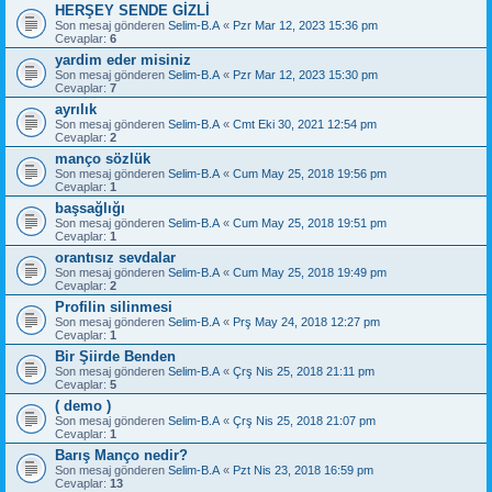
HERŞEY SENDE GİZLİ
Son mesaj gönderen
Selim-B.A
«
Pzr Mar 12, 2023 15:36 pm
Cevaplar:
6
yardim eder misiniz
Son mesaj gönderen
Selim-B.A
«
Pzr Mar 12, 2023 15:30 pm
Cevaplar:
7
ayrılık
Son mesaj gönderen
Selim-B.A
«
Cmt Eki 30, 2021 12:54 pm
Cevaplar:
2
manço sözlük
Son mesaj gönderen
Selim-B.A
«
Cum May 25, 2018 19:56 pm
Cevaplar:
1
başsağlığı
Son mesaj gönderen
Selim-B.A
«
Cum May 25, 2018 19:51 pm
Cevaplar:
1
orantısız sevdalar
Son mesaj gönderen
Selim-B.A
«
Cum May 25, 2018 19:49 pm
Cevaplar:
2
Profilin silinmesi
Son mesaj gönderen
Selim-B.A
«
Prş May 24, 2018 12:27 pm
Cevaplar:
1
Bir Şiirde Benden
Son mesaj gönderen
Selim-B.A
«
Çrş Nis 25, 2018 21:11 pm
Cevaplar:
5
( demo )
Son mesaj gönderen
Selim-B.A
«
Çrş Nis 25, 2018 21:07 pm
Cevaplar:
1
Barış Manço nedir?
Son mesaj gönderen
Selim-B.A
«
Pzt Nis 23, 2018 16:59 pm
Cevaplar:
13