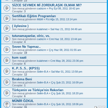
Cevaplar:
23
SİZCE SEVMEK Mİ ZORDUR,AŞIK OLMAK MI?
Son mesaj gönderen
cadıizm
«
Prş Eyl 08, 2011 18:42 pm
Cevaplar:
3
Sertifikalı Eğitim Programları
Son mesaj gönderen
M&M
«
Pzt Ağu 15, 2011 13:14 pm
( öylesine )
Son mesaj gönderen
kulahmet
«
Sal Haz 21, 2011 04:49 am
tutunamayanlar, olric, vs.
Son mesaj gönderen
cadıizm
«
Cmt Haz 18, 2011 13:44 pm
Cevaplar:
4
Seven Ne Yapmaz..
Son mesaj gönderen
cadıizm
«
Çrş Haz 08, 2011 01:55 am
Cevaplar:
19
kum saati
Son mesaj gönderen
kulahmet
«
Cmt May 28, 2011 23:36 pm
Cevaplar:
6
K..P..S..S.. (KPSS)
Son mesaj gönderen
Selim-B.A
«
Sal Mar 01, 2011 13:58 pm
Cevaplar:
12
Bırakma Beni
Son mesaj gönderen
Selim-B.A
«
Çrş Şub 23, 2011 16:09 pm
Cevaplar:
1
Türkçenin ve Türkiye'nin Rekorları
Son mesaj gönderen
Selim-B.A
«
Çrş Şub 16, 2011 18:20 pm
Cevaplar:
6
MÜNİR ÖZKUL
Son mesaj gönderen
Selim-B.A
«
Çrş Şub 16, 2011 18:06 pm
Cevaplar:
31
1
2