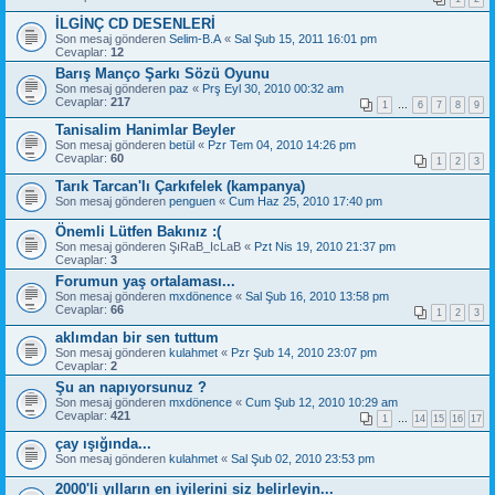
İLGİNÇ CD DESENLERİ
Son mesaj gönderen
Selim-B.A
«
Sal Şub 15, 2011 16:01 pm
Cevaplar:
12
Barış Manço Şarkı Sözü Oyunu
Son mesaj gönderen
paz
«
Prş Eyl 30, 2010 00:32 am
Cevaplar:
217
1
…
6
7
8
9
Tanisalim Hanimlar Beyler
Son mesaj gönderen
betül
«
Pzr Tem 04, 2010 14:26 pm
Cevaplar:
60
1
2
3
Tarık Tarcan'lı Çarkıfelek (kampanya)
Son mesaj gönderen
penguen
«
Cum Haz 25, 2010 17:40 pm
Önemli Lütfen Bakınız :(
Son mesaj gönderen
ŞıRaB_IcLaB
«
Pzt Nis 19, 2010 21:37 pm
Cevaplar:
3
Forumun yaş ortalaması...
Son mesaj gönderen
mxdönence
«
Sal Şub 16, 2010 13:58 pm
Cevaplar:
66
1
2
3
aklımdan bir sen tuttum
Son mesaj gönderen
kulahmet
«
Pzr Şub 14, 2010 23:07 pm
Cevaplar:
2
Şu an napıyorsunuz ?
Son mesaj gönderen
mxdönence
«
Cum Şub 12, 2010 10:29 am
Cevaplar:
421
1
…
14
15
16
17
çay ışığında...
Son mesaj gönderen
kulahmet
«
Sal Şub 02, 2010 23:53 pm
2000'li yılların en iyilerini siz belirleyin...