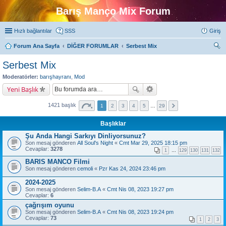
Barış Manço Mix Forum
Hızlı bağlantılar
SSS
Giriş
Forum Ana Sayfa
DİĞER FORUMLAR
Serbest Mix
ra
Serbest Mix
Moderatörler:
barışhayranı
,
Mod
Yeni Başlık
1421 başlık
1
2
3
4
5
…
29
Başlıklar
Şu Anda Hangi Sarkıyı Dinliyorsunuz?
Son mesaj gönderen
All Soul's Night
«
Cmt Mar 29, 2025 18:15 pm
Cevaplar:
3278
1
…
129
130
131
132
BARIS MANCO Filmi
Son mesaj gönderen
cemoli
«
Pzr Kas 24, 2024 23:46 pm
2024-2025
Son mesaj gönderen
Selim-B.A
«
Cmt Nis 08, 2023 19:27 pm
Cevaplar:
6
çağrışım oyunu
Son mesaj gönderen
Selim-B.A
«
Cmt Nis 08, 2023 19:24 pm
Cevaplar:
73
1
2
3