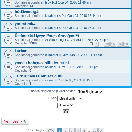
Son mesaj gönderen
tst
«
Pzt Oca 04, 2010 11:49 am
Cevaplar:
13
hüdâvendigâr
Son mesaj gönderen
kulahmet
«
Pzr Oca 03, 2010 16:44 pm
yarımtırak...
Son mesaj gönderen
kulahmet
«
Pzr Oca 03, 2010 16:31 pm
Üstündeki Üyeye Parça Armağan Et...
Son mesaj gönderen
All Soul's Night
«
Cmt Ara 19, 2009 22:54 pm
Cevaplar:
3386
1
…
133
134
135
136
kurban
Son mesaj gönderen
kulahmet
«
Cum Kas 27, 2009 11:40 am
yamalı bohça-cahillikler tarihi...
Son mesaj gönderen
cetin445
«
Prş Eki 29, 2009 17:14 pm
Cevaplar:
5
Türk sinemasının acı günü
Son mesaj gönderen
elanur
«
Pzr Eki 18, 2009 01:15 am
Cevaplar:
1
Eskiden itibaren başlıkları göster:
Sırala
Yeni Başlık
1421 başlık
1
2
3
4
5
…
29