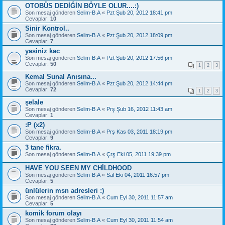
OTOBÜS DEDİĞİN BÖYLE OLUR....:)
Son mesaj gönderen
Selim-B.A
«
Pzt Şub 20, 2012 18:41 pm
Cevaplar:
10
Sinir Kontrol..
Son mesaj gönderen
Selim-B.A
«
Pzt Şub 20, 2012 18:09 pm
Cevaplar:
7
yasiniz kac
Son mesaj gönderen
Selim-B.A
«
Pzt Şub 20, 2012 17:56 pm
Cevaplar:
50
1
2
3
Kemal Sunal Anısına...
Son mesaj gönderen
Selim-B.A
«
Pzt Şub 20, 2012 14:44 pm
Cevaplar:
72
1
2
3
şelale
Son mesaj gönderen
Selim-B.A
«
Prş Şub 16, 2012 11:43 am
Cevaplar:
1
:P (x2)
Son mesaj gönderen
Selim-B.A
«
Prş Kas 03, 2011 18:19 pm
Cevaplar:
9
3 tane fikra.
Son mesaj gönderen
Selim-B.A
«
Çrş Eki 05, 2011 19:39 pm
HAVE YOU SEEN MY CHİLDHOOD
Son mesaj gönderen
Selim-B.A
«
Sal Eki 04, 2011 16:57 pm
Cevaplar:
5
ünlülerin msn adresleri :)
Son mesaj gönderen
Selim-B.A
«
Cum Eyl 30, 2011 11:57 am
Cevaplar:
5
komik forum olayı
Son mesaj gönderen
Selim-B.A
«
Cum Eyl 30, 2011 11:54 am