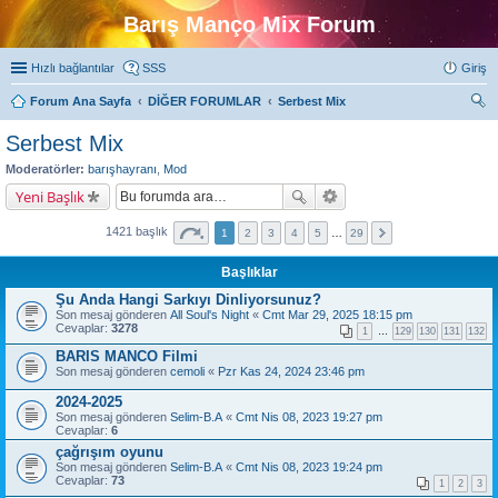
Barış Manço Mix Forum
Hızlı bağlantılar
SSS
Giriş
Forum Ana Sayfa
DİĞER FORUMLAR
Serbest Mix
ra
Serbest Mix
Moderatörler:
barışhayranı
,
Mod
Yeni Başlık
1421 başlık
1
2
3
4
5
…
29
Başlıklar
Şu Anda Hangi Sarkıyı Dinliyorsunuz?
Son mesaj gönderen
All Soul's Night
«
Cmt Mar 29, 2025 18:15 pm
Cevaplar:
3278
1
…
129
130
131
132
BARIS MANCO Filmi
Son mesaj gönderen
cemoli
«
Pzr Kas 24, 2024 23:46 pm
2024-2025
Son mesaj gönderen
Selim-B.A
«
Cmt Nis 08, 2023 19:27 pm
Cevaplar:
6
çağrışım oyunu
Son mesaj gönderen
Selim-B.A
«
Cmt Nis 08, 2023 19:24 pm
Cevaplar:
73
1
2
3