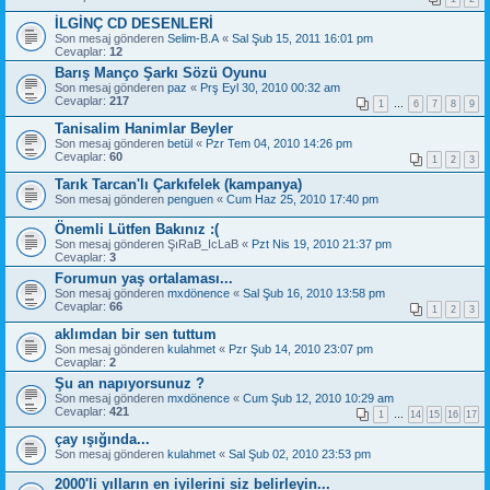
İLGİNÇ CD DESENLERİ
Son mesaj gönderen
Selim-B.A
«
Sal Şub 15, 2011 16:01 pm
Cevaplar:
12
Barış Manço Şarkı Sözü Oyunu
Son mesaj gönderen
paz
«
Prş Eyl 30, 2010 00:32 am
Cevaplar:
217
1
…
6
7
8
9
Tanisalim Hanimlar Beyler
Son mesaj gönderen
betül
«
Pzr Tem 04, 2010 14:26 pm
Cevaplar:
60
1
2
3
Tarık Tarcan'lı Çarkıfelek (kampanya)
Son mesaj gönderen
penguen
«
Cum Haz 25, 2010 17:40 pm
Önemli Lütfen Bakınız :(
Son mesaj gönderen
ŞıRaB_IcLaB
«
Pzt Nis 19, 2010 21:37 pm
Cevaplar:
3
Forumun yaş ortalaması...
Son mesaj gönderen
mxdönence
«
Sal Şub 16, 2010 13:58 pm
Cevaplar:
66
1
2
3
aklımdan bir sen tuttum
Son mesaj gönderen
kulahmet
«
Pzr Şub 14, 2010 23:07 pm
Cevaplar:
2
Şu an napıyorsunuz ?
Son mesaj gönderen
mxdönence
«
Cum Şub 12, 2010 10:29 am
Cevaplar:
421
1
…
14
15
16
17
çay ışığında...
Son mesaj gönderen
kulahmet
«
Sal Şub 02, 2010 23:53 pm
2000'li yılların en iyilerini siz belirleyin...