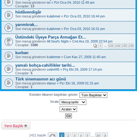
Son mesaj gönderen
tst
«
Pzt Oca 04, 2010 11:49 am
Cevaplar:
13
hüdâvendigâr
Son mesaj gönderen
kulahmet
«
Pzr Oca 03, 2010 16:44 pm
yarımtırak...
Son mesaj gönderen
kulahmet
«
Pzr Oca 03, 2010 16:31 pm
Üstündeki Üyeye Parça Armağan Et...
Son mesaj gönderen
All Soul's Night
«
Cmt Ara 19, 2009 22:54 pm
Cevaplar:
3386
1
…
133
134
135
136
kurban
Son mesaj gönderen
kulahmet
«
Cum Kas 27, 2009 11:40 am
yamalı bohça-cahillikler tarihi...
Son mesaj gönderen
cetin445
«
Prş Eki 29, 2009 17:14 pm
Cevaplar:
5
Türk sinemasının acı günü
Son mesaj gönderen
elanur
«
Pzr Eki 18, 2009 01:15 am
Cevaplar:
1
Eskiden itibaren başlıkları göster:
Sırala
Yeni Başlık
1421 başlık
1
2
3
4
5
…
29