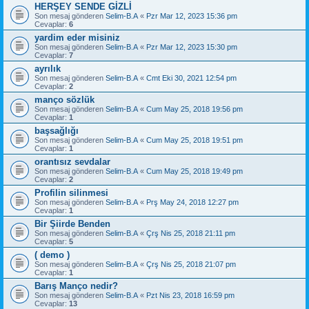
HERŞEY SENDE GİZLİ
Son mesaj gönderen
Selim-B.A
«
Pzr Mar 12, 2023 15:36 pm
Cevaplar:
6
yardim eder misiniz
Son mesaj gönderen
Selim-B.A
«
Pzr Mar 12, 2023 15:30 pm
Cevaplar:
7
ayrılık
Son mesaj gönderen
Selim-B.A
«
Cmt Eki 30, 2021 12:54 pm
Cevaplar:
2
manço sözlük
Son mesaj gönderen
Selim-B.A
«
Cum May 25, 2018 19:56 pm
Cevaplar:
1
başsağlığı
Son mesaj gönderen
Selim-B.A
«
Cum May 25, 2018 19:51 pm
Cevaplar:
1
orantısız sevdalar
Son mesaj gönderen
Selim-B.A
«
Cum May 25, 2018 19:49 pm
Cevaplar:
2
Profilin silinmesi
Son mesaj gönderen
Selim-B.A
«
Prş May 24, 2018 12:27 pm
Cevaplar:
1
Bir Şiirde Benden
Son mesaj gönderen
Selim-B.A
«
Çrş Nis 25, 2018 21:11 pm
Cevaplar:
5
( demo )
Son mesaj gönderen
Selim-B.A
«
Çrş Nis 25, 2018 21:07 pm
Cevaplar:
1
Barış Manço nedir?
Son mesaj gönderen
Selim-B.A
«
Pzt Nis 23, 2018 16:59 pm
Cevaplar:
13