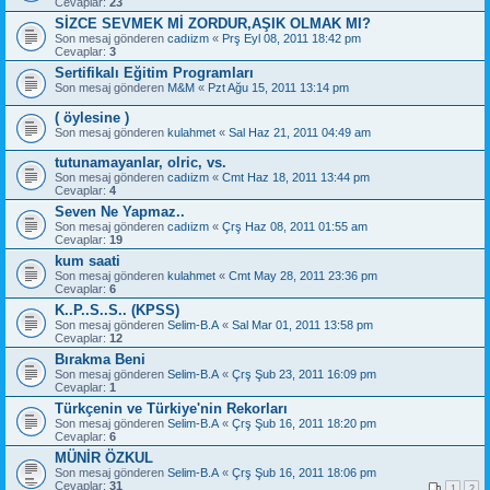
Cevaplar:
23
SİZCE SEVMEK Mİ ZORDUR,AŞIK OLMAK MI?
Son mesaj gönderen
cadıizm
«
Prş Eyl 08, 2011 18:42 pm
Cevaplar:
3
Sertifikalı Eğitim Programları
Son mesaj gönderen
M&M
«
Pzt Ağu 15, 2011 13:14 pm
( öylesine )
Son mesaj gönderen
kulahmet
«
Sal Haz 21, 2011 04:49 am
tutunamayanlar, olric, vs.
Son mesaj gönderen
cadıizm
«
Cmt Haz 18, 2011 13:44 pm
Cevaplar:
4
Seven Ne Yapmaz..
Son mesaj gönderen
cadıizm
«
Çrş Haz 08, 2011 01:55 am
Cevaplar:
19
kum saati
Son mesaj gönderen
kulahmet
«
Cmt May 28, 2011 23:36 pm
Cevaplar:
6
K..P..S..S.. (KPSS)
Son mesaj gönderen
Selim-B.A
«
Sal Mar 01, 2011 13:58 pm
Cevaplar:
12
Bırakma Beni
Son mesaj gönderen
Selim-B.A
«
Çrş Şub 23, 2011 16:09 pm
Cevaplar:
1
Türkçenin ve Türkiye'nin Rekorları
Son mesaj gönderen
Selim-B.A
«
Çrş Şub 16, 2011 18:20 pm
Cevaplar:
6
MÜNİR ÖZKUL
Son mesaj gönderen
Selim-B.A
«
Çrş Şub 16, 2011 18:06 pm
Cevaplar:
31
1
2