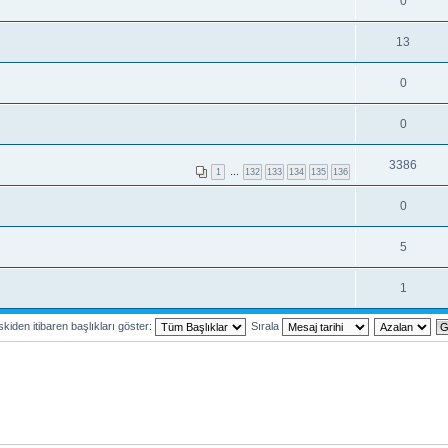
0
13
0
0
3386
1
…
132
133
134
135
136
0
5
1
kiden itibaren başlıkları göster:
Sırala