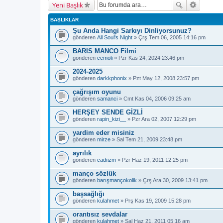
Yeni Başlık
BAŞLIKLAR
Şu Anda Hangi Sarkıyı Dinliyorsunuz?
gönderen
All Soul's Night
» Çrş Tem 06, 2005 14:16 pm
BARIS MANCO Filmi
gönderen
cemoli
» Pzr Kas 24, 2024 23:46 pm
2024-2025
gönderen
darkkphonix
» Pzt May 12, 2008 23:57 pm
çağrışım oyunu
gönderen
samanci
» Cmt Kas 04, 2006 09:25 am
HERŞEY SENDE GİZLİ
gönderen
rapin_kizi__
» Pzr Ara 02, 2007 12:29 pm
yardim eder misiniz
gönderen
mirze
» Sal Tem 21, 2009 23:48 pm
ayrılık
gönderen
cadıizm
» Pzr Haz 19, 2011 12:25 pm
manço sözlük
gönderen
barışmançokolik
» Çrş Ara 30, 2009 13:41 pm
başsağlığı
gönderen
kulahmet
» Prş Kas 19, 2009 15:28 pm
orantısız sevdalar
gönderen
kulahmet
» Sal Haz 21, 2011 05:16 am