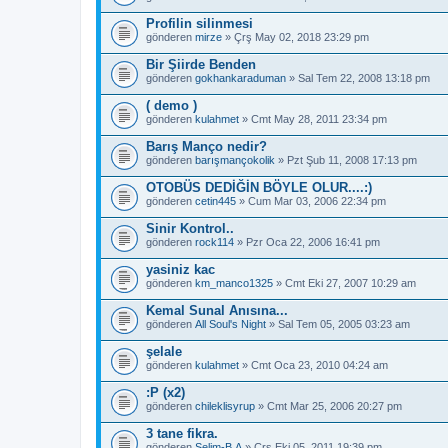
Profilin silinmesi
gönderen
mirze
» Çrş May 02, 2018 23:29 pm
Bir Şiirde Benden
gönderen
gokhankaraduman
» Sal Tem 22, 2008 13:18 pm
( demo )
gönderen
kulahmet
» Cmt May 28, 2011 23:34 pm
Barış Manço nedir?
gönderen
barışmançokolik
» Pzt Şub 11, 2008 17:13 pm
OTOBÜS DEDİĞİN BÖYLE OLUR....:)
gönderen
cetin445
» Cum Mar 03, 2006 22:34 pm
Sinir Kontrol..
gönderen
rock114
» Pzr Oca 22, 2006 16:41 pm
yasiniz kac
gönderen
km_manco1325
» Cmt Eki 27, 2007 10:29 am
Kemal Sunal Anısına...
gönderen
All Soul's Night
» Sal Tem 05, 2005 03:23 am
şelale
gönderen
kulahmet
» Cmt Oca 23, 2010 04:24 am
:P (x2)
gönderen
chileklisyrup
» Cmt Mar 25, 2006 20:27 pm
3 tane fikra.
gönderen
Selim-B.A
» Çrş Eki 05, 2011 19:39 pm