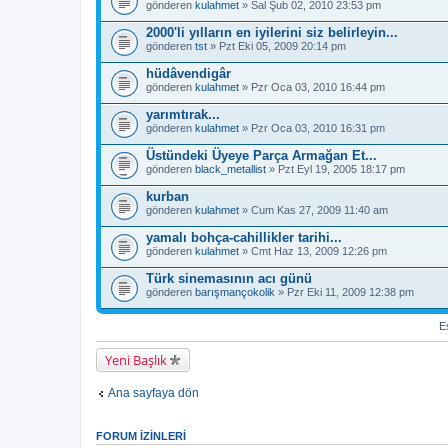
gönderen
kulahmet
» Sal Şub 02, 2010 23:53 pm
2000'li yılların en iyilerini siz belirleyin...
gönderen
tst
» Pzt Eki 05, 2009 20:14 pm
hüdâvendigâr
gönderen
kulahmet
» Pzr Oca 03, 2010 16:44 pm
yarımtırak...
gönderen
kulahmet
» Pzr Oca 03, 2010 16:31 pm
Üstündeki Üyeye Parça Armağan Et...
gönderen
black_metallist
» Pzt Eyl 19, 2005 18:17 pm
kurban
gönderen
kulahmet
» Cum Kas 27, 2009 11:40 am
yamalı bohça-cahillikler tarihi...
gönderen
kulahmet
» Cmt Haz 13, 2009 12:26 pm
Türk sinemasının acı günü
gönderen
barışmançokolik
» Pzr Eki 11, 2009 12:38 pm
Es
Yeni Başlık
Ana sayfaya dön
FORUM IZINLERI