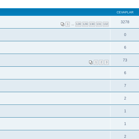
CEVAPLAR
3278
1
…
128
129
130
131
132
0
6
73
1
2
3
6
7
2
1
1
2