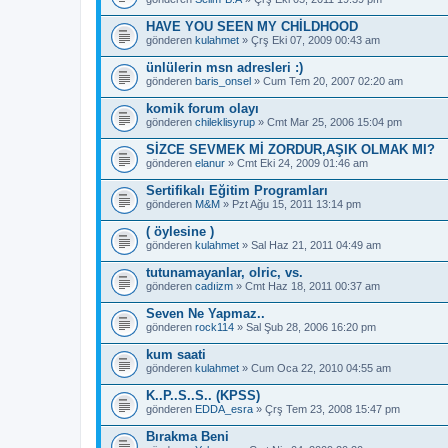
HAVE YOU SEEN MY CHİLDHOOD
gönderen
kulahmet
» Çrş Eki 07, 2009 00:43 am
ünlülerin msn adresleri :)
gönderen
baris_onsel
» Cum Tem 20, 2007 02:20 am
komik forum olayı
gönderen
chileklisyrup
» Cmt Mar 25, 2006 15:04 pm
SİZCE SEVMEK Mİ ZORDUR,AŞIK OLMAK MI?
gönderen
elanur
» Cmt Eki 24, 2009 01:46 am
Sertifikalı Eğitim Programları
gönderen
M&M
» Pzt Ağu 15, 2011 13:14 pm
( öylesine )
gönderen
kulahmet
» Sal Haz 21, 2011 04:49 am
tutunamayanlar, olric, vs.
gönderen
cadıizm
» Cmt Haz 18, 2011 00:37 am
Seven Ne Yapmaz..
gönderen
rock114
» Sal Şub 28, 2006 16:20 pm
kum saati
gönderen
kulahmet
» Cum Oca 22, 2010 04:55 am
K..P..S..S.. (KPSS)
gönderen
EDDA_esra
» Çrş Tem 23, 2008 15:47 pm
Bırakma Beni