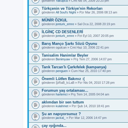
gönderen
Yakupca
» Cmt Nis 04, 2009 20:20 pm
Türkçenin ve Türkiye'nin Rekorları
gönderen
All Soul's Night
» Pzr Mar 26, 2006 08:13 am
MÜNİR ÖZKUL
gönderen
jonturk_emre
» Sal Oca 22, 2008 20:19 pm
İLGİNÇ CD DESENLERİ
gönderen
jonturk_emre
» Pzt Eyl 10, 2007 20:05 pm
Barış Manço Şarkı Sözü Oyunu
gönderen
ogulcan
» Cmt Haz 10, 2006 22:41 pm
Tanisalim Hanimlar Beyler
gönderen
Benimyaw
» Prş Tem 27, 2006 14:07 pm
Tarık Tarcan'lı Çarkıfelek (kampanya)
gönderen
penguen
» Cum Haz 25, 2010 17:40 pm
Önemli Lütfen Bakınız :(
gönderen
ŞıRaB_IcLaB
» Pzr Nis 04, 2010 17:28 pm
Forumun yaş ortalaması...
gönderen
harlemci
» Prş Tem 14, 2005 04:04 am
aklımdan bir sen tuttum
gönderen
kulahmet
» Pzr Şub 14, 2010 18:41 pm
Şu an napıyorsunuz ?
gönderen
jackal_
» Pzr Mar 12, 2006 14:47 pm
çay ışığında...