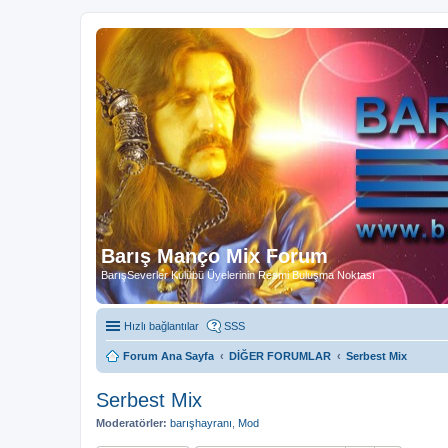
Barış Manço Mix Forum
BarışSeverler Kulübü Üyelerinin Resmi Buluşma Noktası
Hızlı bağlantılar
SSS
Forum Ana Sayfa
DİĞER FORUMLAR
Serbest Mix
Serbest Mix
Moderatörler:
barışhayranı
,
Mod