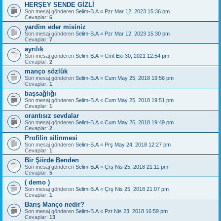
HERŞEY SENDE GİZLİ
Son mesaj gönderen
Selim-B.A
«
Pzr Mar 12, 2023 15:36 pm
Cevaplar:
6
yardim eder misiniz
Son mesaj gönderen
Selim-B.A
«
Pzr Mar 12, 2023 15:30 pm
Cevaplar:
7
ayrılık
Son mesaj gönderen
Selim-B.A
«
Cmt Eki 30, 2021 12:54 pm
Cevaplar:
2
manço sözlük
Son mesaj gönderen
Selim-B.A
«
Cum May 25, 2018 19:56 pm
Cevaplar:
1
başsağlığı
Son mesaj gönderen
Selim-B.A
«
Cum May 25, 2018 19:51 pm
Cevaplar:
1
orantısız sevdalar
Son mesaj gönderen
Selim-B.A
«
Cum May 25, 2018 19:49 pm
Cevaplar:
2
Profilin silinmesi
Son mesaj gönderen
Selim-B.A
«
Prş May 24, 2018 12:27 pm
Cevaplar:
1
Bir Şiirde Benden
Son mesaj gönderen
Selim-B.A
«
Çrş Nis 25, 2018 21:11 pm
Cevaplar:
5
( demo )
Son mesaj gönderen
Selim-B.A
«
Çrş Nis 25, 2018 21:07 pm
Cevaplar:
1
Barış Manço nedir?
Son mesaj gönderen
Selim-B.A
«
Pzt Nis 23, 2018 16:59 pm
Cevaplar:
13