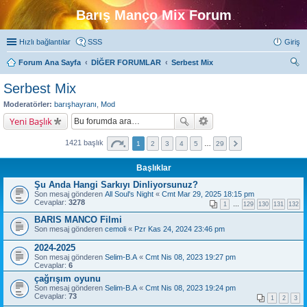
Barış Manço Mix Forum
Hızlı bağlantılar
SSS
Giriş
Forum Ana Sayfa
DİĞER FORUMLAR
Serbest Mix
ra
Serbest Mix
Moderatörler:
barışhayranı
,
Mod
Yeni Başlık
1421 başlık
1
2
3
4
5
…
29
Başlıklar
Şu Anda Hangi Sarkıyı Dinliyorsunuz?
Son mesaj gönderen
All Soul's Night
«
Cmt Mar 29, 2025 18:15 pm
Cevaplar:
3278
1
…
129
130
131
132
BARIS MANCO Filmi
Son mesaj gönderen
cemoli
«
Pzr Kas 24, 2024 23:46 pm
2024-2025
Son mesaj gönderen
Selim-B.A
«
Cmt Nis 08, 2023 19:27 pm
Cevaplar:
6
çağrışım oyunu
Son mesaj gönderen
Selim-B.A
«
Cmt Nis 08, 2023 19:24 pm
Cevaplar:
73
1
2
3