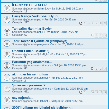
İLGİNÇ CD DESENLERİ
Son mesaj gönderen
Selim-B.A
«
Sal Şub 15, 2011 16:01 pm
Cevaplar:
12
Barış Manço Şarkı Sözü Oyunu
Son mesaj gönderen
paz
«
Prş Eyl 30, 2010 00:32 am
Cevaplar:
217
1
…
6
7
8
9
Tanisalim Hanimlar Beyler
Son mesaj gönderen
betül
«
Pzr Tem 04, 2010 14:26 pm
Cevaplar:
60
1
2
3
Tarık Tarcan'lı Çarkıfelek (kampanya)
Son mesaj gönderen
penguen
«
Cum Haz 25, 2010 17:40 pm
Önemli Lütfen Bakınız :(
Son mesaj gönderen
ŞıRaB_IcLaB
«
Pzt Nis 19, 2010 21:37 pm
Cevaplar:
3
Forumun yaş ortalaması...
Son mesaj gönderen
mxdönence
«
Sal Şub 16, 2010 13:58 pm
Cevaplar:
66
1
2
3
aklımdan bir sen tuttum
Son mesaj gönderen
kulahmet
«
Pzr Şub 14, 2010 23:07 pm
Cevaplar:
2
Şu an napıyorsunuz ?
Son mesaj gönderen
mxdönence
«
Cum Şub 12, 2010 10:29 am
Cevaplar:
421
1
…
14
15
16
17
çay ışığında...
Son mesaj gönderen
kulahmet
«
Sal Şub 02, 2010 23:53 pm
2000'li yılların en iyilerini siz belirleyin...