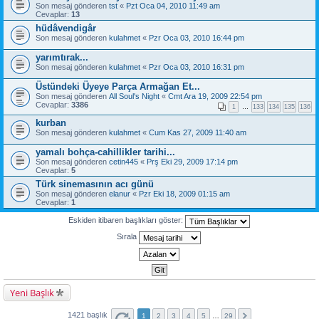
Son mesaj gönderen
tst
«
Pzt Oca 04, 2010 11:49 am
Cevaplar:
13
hüdâvendigâr
Son mesaj gönderen
kulahmet
«
Pzr Oca 03, 2010 16:44 pm
yarımtırak...
Son mesaj gönderen
kulahmet
«
Pzr Oca 03, 2010 16:31 pm
Üstündeki Üyeye Parça Armağan Et...
Son mesaj gönderen
All Soul's Night
«
Cmt Ara 19, 2009 22:54 pm
Cevaplar:
3386
1
…
133
134
135
136
kurban
Son mesaj gönderen
kulahmet
«
Cum Kas 27, 2009 11:40 am
yamalı bohça-cahillikler tarihi...
Son mesaj gönderen
cetin445
«
Prş Eki 29, 2009 17:14 pm
Cevaplar:
5
Türk sinemasının acı günü
Son mesaj gönderen
elanur
«
Pzr Eki 18, 2009 01:15 am
Cevaplar:
1
Eskiden itibaren başlıkları göster:
Sırala
Yeni Başlık
1421 başlık
1
2
3
4
5
…
29