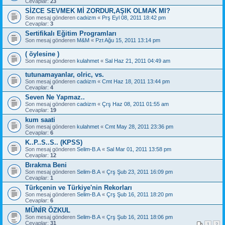
Cevaplar:
23
SİZCE SEVMEK Mİ ZORDUR,AŞIK OLMAK MI?
Son mesaj gönderen
cadıizm
«
Prş Eyl 08, 2011 18:42 pm
Cevaplar:
3
Sertifikalı Eğitim Programları
Son mesaj gönderen
M&M
«
Pzt Ağu 15, 2011 13:14 pm
( öylesine )
Son mesaj gönderen
kulahmet
«
Sal Haz 21, 2011 04:49 am
tutunamayanlar, olric, vs.
Son mesaj gönderen
cadıizm
«
Cmt Haz 18, 2011 13:44 pm
Cevaplar:
4
Seven Ne Yapmaz..
Son mesaj gönderen
cadıizm
«
Çrş Haz 08, 2011 01:55 am
Cevaplar:
19
kum saati
Son mesaj gönderen
kulahmet
«
Cmt May 28, 2011 23:36 pm
Cevaplar:
6
K..P..S..S.. (KPSS)
Son mesaj gönderen
Selim-B.A
«
Sal Mar 01, 2011 13:58 pm
Cevaplar:
12
Bırakma Beni
Son mesaj gönderen
Selim-B.A
«
Çrş Şub 23, 2011 16:09 pm
Cevaplar:
1
Türkçenin ve Türkiye'nin Rekorları
Son mesaj gönderen
Selim-B.A
«
Çrş Şub 16, 2011 18:20 pm
Cevaplar:
6
MÜNİR ÖZKUL
Son mesaj gönderen
Selim-B.A
«
Çrş Şub 16, 2011 18:06 pm
Cevaplar:
31
1
2