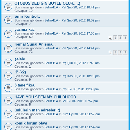
OTOBÜS DEDİĞİN BÖYLE OLUR....:)
Son mesaj gönderen
Selim-B.A
«
Pzt Şub 20, 2012 18:41 pm
Cevaplar:
10
Sinir Kontrol..
Son mesaj gönderen
Selim-B.A
«
Pzt Şub 20, 2012 18:09 pm
Cevaplar:
7
yasiniz kac
Son mesaj gönderen
Selim-B.A
«
Pzt Şub 20, 2012 17:56 pm
Cevaplar:
50
1
2
3
Kemal Sunal Anısına...
Son mesaj gönderen
Selim-B.A
«
Pzt Şub 20, 2012 14:44 pm
Cevaplar:
72
1
2
3
şelale
Son mesaj gönderen
Selim-B.A
«
Prş Şub 16, 2012 11:43 am
Cevaplar:
1
:P (x2)
Son mesaj gönderen
Selim-B.A
«
Prş Kas 03, 2011 18:19 pm
Cevaplar:
9
3 tane fikra.
Son mesaj gönderen
Selim-B.A
«
Çrş Eki 05, 2011 19:39 pm
HAVE YOU SEEN MY CHİLDHOOD
Son mesaj gönderen
Selim-B.A
«
Sal Eki 04, 2011 16:57 pm
Cevaplar:
5
ünlülerin msn adresleri :)
Son mesaj gönderen
Selim-B.A
«
Cum Eyl 30, 2011 11:57 am
Cevaplar:
5
komik forum olayı
Son mesaj gönderen
Selim-B.A
«
Cum Eyl 30, 2011 11:54 am