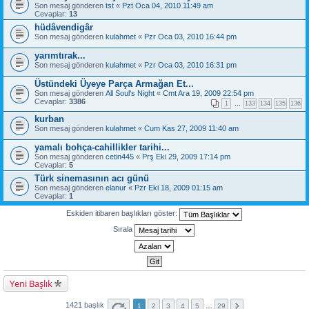
Son mesaj gönderen
tst
«
Pzt Oca 04, 2010 11:49 am
Cevaplar:
13
hüdâvendigâr
Son mesaj gönderen
kulahmet
«
Pzr Oca 03, 2010 16:44 pm
yarımtırak...
Son mesaj gönderen
kulahmet
«
Pzr Oca 03, 2010 16:31 pm
Üstündeki Üyeye Parça Armağan Et...
Son mesaj gönderen
All Soul's Night
«
Cmt Ara 19, 2009 22:54 pm
Cevaplar:
3386
1
…
133
134
135
136
kurban
Son mesaj gönderen
kulahmet
«
Cum Kas 27, 2009 11:40 am
yamalı bohça-cahillikler tarihi...
Son mesaj gönderen
cetin445
«
Prş Eki 29, 2009 17:14 pm
Cevaplar:
5
Türk sinemasının acı günü
Son mesaj gönderen
elanur
«
Pzr Eki 18, 2009 01:15 am
Cevaplar:
1
Eskiden itibaren başlıkları göster:
Sırala
Yeni Başlık
1421 başlık
1
2
3
4
5
…
29