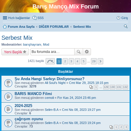
Barış Manço Mix Forum
Hızlı bağlantılar
SSS
Giriş
Forum Ana Sayfa
DİĞER FORUMLAR
Serbest Mix
ra
Serbest Mix
Moderatörler:
barışhayranı
,
Mod
Yeni Başlık
1421 başlık
1
2
3
4
5
…
29
Başlıklar
Şu Anda Hangi Sarkıyı Dinliyorsunuz?
Son mesaj gönderen
All Soul's Night
«
Cmt Mar 29, 2025 18:15 pm
Cevaplar:
3278
1
…
129
130
131
132
BARIS MANCO Filmi
Son mesaj gönderen
cemoli
«
Pzr Kas 24, 2024 23:46 pm
2024-2025
Son mesaj gönderen
Selim-B.A
«
Cmt Nis 08, 2023 19:27 pm
Cevaplar:
6
çağrışım oyunu
Son mesaj gönderen
Selim-B.A
«
Cmt Nis 08, 2023 19:24 pm
Cevaplar:
73
1
2
3