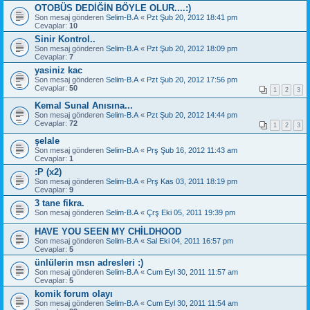
OTOBÜS DEDİĞİN BÖYLE OLUR....:)
Son mesaj gönderen
Selim-B.A
«
Pzt Şub 20, 2012 18:41 pm
Cevaplar:
10
Sinir Kontrol..
Son mesaj gönderen
Selim-B.A
«
Pzt Şub 20, 2012 18:09 pm
Cevaplar:
7
yasiniz kac
Son mesaj gönderen
Selim-B.A
«
Pzt Şub 20, 2012 17:56 pm
Cevaplar:
50
1
2
3
Kemal Sunal Anısına...
Son mesaj gönderen
Selim-B.A
«
Pzt Şub 20, 2012 14:44 pm
Cevaplar:
72
1
2
3
şelale
Son mesaj gönderen
Selim-B.A
«
Prş Şub 16, 2012 11:43 am
Cevaplar:
1
:P (x2)
Son mesaj gönderen
Selim-B.A
«
Prş Kas 03, 2011 18:19 pm
Cevaplar:
9
3 tane fikra.
Son mesaj gönderen
Selim-B.A
«
Çrş Eki 05, 2011 19:39 pm
HAVE YOU SEEN MY CHİLDHOOD
Son mesaj gönderen
Selim-B.A
«
Sal Eki 04, 2011 16:57 pm
Cevaplar:
5
ünlülerin msn adresleri :)
Son mesaj gönderen
Selim-B.A
«
Cum Eyl 30, 2011 11:57 am
Cevaplar:
5
komik forum olayı
Son mesaj gönderen
Selim-B.A
«
Cum Eyl 30, 2011 11:54 am