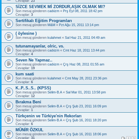
Cevaplar:
23
SİZCE SEVMEK Mİ ZORDUR,AŞIK OLMAK MI?
Son mesaj gönderen
cadıizm
«
Prş Eyl 08, 2011 18:42 pm
Cevaplar:
3
Sertifikalı Eğitim Programları
Son mesaj gönderen
M&M
«
Pzt Ağu 15, 2011 13:14 pm
( öylesine )
Son mesaj gönderen
kulahmet
«
Sal Haz 21, 2011 04:49 am
tutunamayanlar, olric, vs.
Son mesaj gönderen
cadıizm
«
Cmt Haz 18, 2011 13:44 pm
Cevaplar:
4
Seven Ne Yapmaz..
Son mesaj gönderen
cadıizm
«
Çrş Haz 08, 2011 01:55 am
Cevaplar:
19
kum saati
Son mesaj gönderen
kulahmet
«
Cmt May 28, 2011 23:36 pm
Cevaplar:
6
K..P..S..S.. (KPSS)
Son mesaj gönderen
Selim-B.A
«
Sal Mar 01, 2011 13:58 pm
Cevaplar:
12
Bırakma Beni
Son mesaj gönderen
Selim-B.A
«
Çrş Şub 23, 2011 16:09 pm
Cevaplar:
1
Türkçenin ve Türkiye'nin Rekorları
Son mesaj gönderen
Selim-B.A
«
Çrş Şub 16, 2011 18:20 pm
Cevaplar:
6
MÜNİR ÖZKUL
Son mesaj gönderen
Selim-B.A
«
Çrş Şub 16, 2011 18:06 pm
Cevaplar:
31
1
2