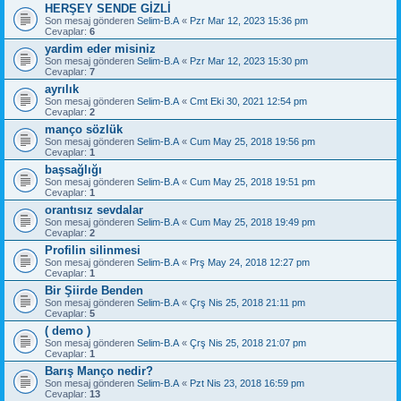
HERŞEY SENDE GİZLİ
Son mesaj gönderen
Selim-B.A
«
Pzr Mar 12, 2023 15:36 pm
Cevaplar:
6
yardim eder misiniz
Son mesaj gönderen
Selim-B.A
«
Pzr Mar 12, 2023 15:30 pm
Cevaplar:
7
ayrılık
Son mesaj gönderen
Selim-B.A
«
Cmt Eki 30, 2021 12:54 pm
Cevaplar:
2
manço sözlük
Son mesaj gönderen
Selim-B.A
«
Cum May 25, 2018 19:56 pm
Cevaplar:
1
başsağlığı
Son mesaj gönderen
Selim-B.A
«
Cum May 25, 2018 19:51 pm
Cevaplar:
1
orantısız sevdalar
Son mesaj gönderen
Selim-B.A
«
Cum May 25, 2018 19:49 pm
Cevaplar:
2
Profilin silinmesi
Son mesaj gönderen
Selim-B.A
«
Prş May 24, 2018 12:27 pm
Cevaplar:
1
Bir Şiirde Benden
Son mesaj gönderen
Selim-B.A
«
Çrş Nis 25, 2018 21:11 pm
Cevaplar:
5
( demo )
Son mesaj gönderen
Selim-B.A
«
Çrş Nis 25, 2018 21:07 pm
Cevaplar:
1
Barış Manço nedir?
Son mesaj gönderen
Selim-B.A
«
Pzt Nis 23, 2018 16:59 pm
Cevaplar:
13