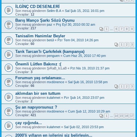
İLGİNÇ CD DESENLERİ
Son mesaj gönderen
Selim-B.A
«
Sal Şub 15, 2011 16:01 pm
Cevaplar:
12
Barış Manço Şarkı Sözü Oyunu
Son mesaj gönderen
paz
«
Prş Eyl 30, 2010 00:32 am
Cevaplar:
217
1
…
6
7
8
9
Tanisalim Hanimlar Beyler
Son mesaj gönderen
betül
«
Pzr Tem 04, 2010 14:26 pm
Cevaplar:
60
1
2
3
Tarık Tarcan'lı Çarkıfelek (kampanya)
Son mesaj gönderen
penguen
«
Cum Haz 25, 2010 17:40 pm
Önemli Lütfen Bakınız :(
Son mesaj gönderen
ŞıRaB_IcLaB
«
Pzt Nis 19, 2010 21:37 pm
Cevaplar:
3
Forumun yaş ortalaması...
Son mesaj gönderen
mxdönence
«
Sal Şub 16, 2010 13:58 pm
Cevaplar:
66
1
2
3
aklımdan bir sen tuttum
Son mesaj gönderen
kulahmet
«
Pzr Şub 14, 2010 23:07 pm
Cevaplar:
2
Şu an napıyorsunuz ?
Son mesaj gönderen
mxdönence
«
Cum Şub 12, 2010 10:29 am
Cevaplar:
421
1
…
14
15
16
17
çay ışığında...
Son mesaj gönderen
kulahmet
«
Sal Şub 02, 2010 23:53 pm
2000'li yılların en iyilerini siz belirleyin...