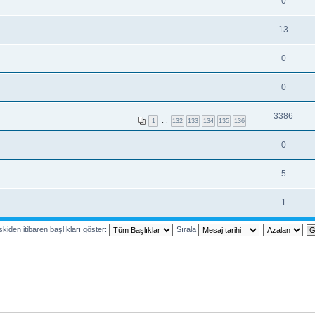
0
13
0
0
3386
1
…
132
133
134
135
136
0
5
1
kiden itibaren başlıkları göster:
Sırala