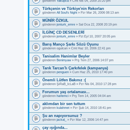
gönderen
Yakupca
» Cmt Nis 04, 2009 20:20 pm
Türkçenin ve Türkiye'nin Rekorları
gönderen
All Soul's Night
» Pzr Mar 26, 2006 08:13 am
MÜNİR ÖZKUL
gönderen
jonturk_emre
» Sal Oca 22, 2008 20:19 pm
İLGİNÇ CD DESENLERİ
gönderen
jonturk_emre
» Pzt Eyl 10, 2007 20:05 pm
Barış Manço Şarkı Sözü Oyunu
gönderen
ogulcan
» Cmt Haz 10, 2006 22:41 pm
Tanisalim Hanimlar Beyler
gönderen
Benimyaw
» Prş Tem 27, 2006 14:07 pm
Tarık Tarcan'lı Çarkıfelek (kampanya)
gönderen
penguen
» Cum Haz 25, 2010 17:40 pm
Önemli Lütfen Bakınız :(
gönderen
ŞıRaB_IcLaB
» Pzr Nis 04, 2010 17:28 pm
Forumun yaş ortalaması...
gönderen
harlemci
» Prş Tem 14, 2005 04:04 am
aklımdan bir sen tuttum
gönderen
kulahmet
» Pzr Şub 14, 2010 18:41 pm
Şu an napıyorsunuz ?
gönderen
jackal_
» Pzr Mar 12, 2006 14:47 pm
çay ışığında...