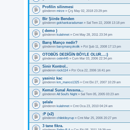
Profilin silinmesi
gönderen
mirze
» Çrş May 02, 2018 23:29 pm
Bir Şiirde Benden
gönderen
gokhankaraduman
» Sal Tem 22, 2008 13:18 pm
( demo )
gönderen
kulahmet
» Cmt May 28, 2011 23:34 pm
Barış Manço nedir?
gönderen
barışmançokolik
» Pzt Şub 11, 2008 17:13 pm
OTOBÜS DEDİĞİN BÖYLE OLUR....:)
gönderen
cetin445
» Cum Mar 03, 2006 22:34 pm
Sinir Kontrol..
gönderen
rock114
» Pzr Oca 22, 2006 16:41 pm
yasiniz kac
gönderen
km_manco1325
» Cmt Eki 27, 2007 10:29 am
Kemal Sunal Anısına...
gönderen
All Soul's Night
» Sal Tem 05, 2005 03:23 am
şelale
gönderen
kulahmet
» Cmt Oca 23, 2010 04:24 am
:P (x2)
gönderen
chileklisyrup
» Cmt Mar 25, 2006 20:27 pm
3 tane fikra.
gönderen
Selim-B.A
» Çrş Eki 05, 2011 19:39 pm