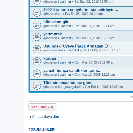
gönderen
kulahmet
» Sal Şub 02, 2010 23:53 pm
2000'li yılların en iyilerini siz belirleyin...
gönderen
tst
» Pzt Eki 05, 2009 20:14 pm
hüdâvendigâr
gönderen
kulahmet
» Pzr Oca 03, 2010 16:44 pm
yarımtırak...
gönderen
kulahmet
» Pzr Oca 03, 2010 16:31 pm
Üstündeki Üyeye Parça Armağan Et...
gönderen
black_metallist
» Pzt Eyl 19, 2005 18:17 pm
kurban
gönderen
kulahmet
» Cum Kas 27, 2009 11:40 am
yamalı bohça-cahillikler tarihi...
gönderen
kulahmet
» Cmt Haz 13, 2009 12:26 pm
Türk sinemasının acı günü
gönderen
barışmançokolik
» Pzr Eki 11, 2009 12:38 pm
Es
Yeni Başlık
Ana sayfaya dön
FORUM IZINLERI