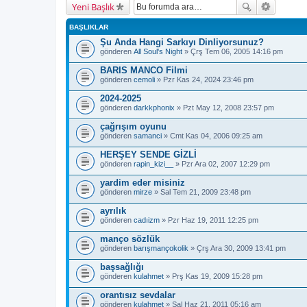
Yeni Başlık
BAŞLIKLAR
Şu Anda Hangi Sarkıyı Dinliyorsunuz?
gönderen
All Soul's Night
» Çrş Tem 06, 2005 14:16 pm
BARIS MANCO Filmi
gönderen
cemoli
» Pzr Kas 24, 2024 23:46 pm
2024-2025
gönderen
darkkphonix
» Pzt May 12, 2008 23:57 pm
çağrışım oyunu
gönderen
samanci
» Cmt Kas 04, 2006 09:25 am
HERŞEY SENDE GİZLİ
gönderen
rapin_kizi__
» Pzr Ara 02, 2007 12:29 pm
yardim eder misiniz
gönderen
mirze
» Sal Tem 21, 2009 23:48 pm
ayrılık
gönderen
cadıizm
» Pzr Haz 19, 2011 12:25 pm
manço sözlük
gönderen
barışmançokolik
» Çrş Ara 30, 2009 13:41 pm
başsağlığı
gönderen
kulahmet
» Prş Kas 19, 2009 15:28 pm
orantısız sevdalar
gönderen
kulahmet
» Sal Haz 21, 2011 05:16 am