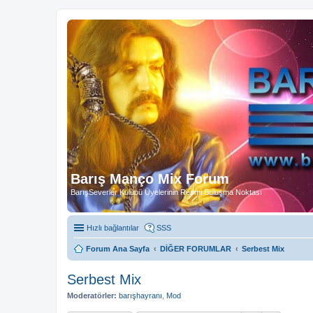
Barış Manço Mix Forum
BarışSeverler Kulübü Üyelerinin Resmi Buluşma Noktası
Hızlı bağlantılar
SSS
Forum Ana Sayfa
DİĞER FORUMLAR
Serbest Mix
Serbest Mix
Moderatörler:
barışhayranı
,
Mod