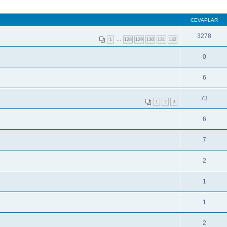
CEVAPLAR
3278
1
…
128
129
130
131
132
0
6
73
1
2
3
6
7
2
1
1
2