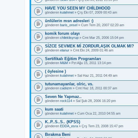
HAVE YOU SEEN MY CHİLDHOOD
gönderen
kulahmet
» Çrş Eki 07, 2009 00:43 am
ünlülerin msn adresleri :)
gönderen
baris_onsel
» Cum Tem 20, 2007 02:20 am
komik forum olayı
gönderen
chileklisyrup
» Cmt Mar 25, 2006 15:04 pm
SİZCE SEVMEK Mİ ZORDUR,AŞIK OLMAK MI?
gönderen
elanur
» Cmt Eki 24, 2009 01:46 am
Sertifikalı Eğitim Programları
gönderen
M&M
» Pzt Ağu 15, 2011 13:14 pm
( öylesine )
gönderen
kulahmet
» Sal Haz 21, 2011 04:49 am
tutunamayanlar, olric, vs.
gönderen
cadıizm
» Cmt Haz 18, 2011 00:37 am
Seven Ne Yapmaz..
gönderen
rock114
» Sal Şub 28, 2006 16:20 pm
kum saati
gönderen
kulahmet
» Cum Oca 22, 2010 04:55 am
K..P..S..S.. (KPSS)
gönderen
EDDA_esra
» Çrş Tem 23, 2008 15:47 pm
Bırakma Beni