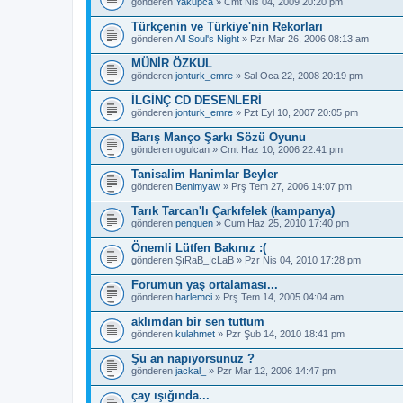
gönderen
Yakupca
» Cmt Nis 04, 2009 20:20 pm
Türkçenin ve Türkiye'nin Rekorları
gönderen
All Soul's Night
» Pzr Mar 26, 2006 08:13 am
MÜNİR ÖZKUL
gönderen
jonturk_emre
» Sal Oca 22, 2008 20:19 pm
İLGİNÇ CD DESENLERİ
gönderen
jonturk_emre
» Pzt Eyl 10, 2007 20:05 pm
Barış Manço Şarkı Sözü Oyunu
gönderen
ogulcan
» Cmt Haz 10, 2006 22:41 pm
Tanisalim Hanimlar Beyler
gönderen
Benimyaw
» Prş Tem 27, 2006 14:07 pm
Tarık Tarcan'lı Çarkıfelek (kampanya)
gönderen
penguen
» Cum Haz 25, 2010 17:40 pm
Önemli Lütfen Bakınız :(
gönderen
ŞıRaB_IcLaB
» Pzr Nis 04, 2010 17:28 pm
Forumun yaş ortalaması...
gönderen
harlemci
» Prş Tem 14, 2005 04:04 am
aklımdan bir sen tuttum
gönderen
kulahmet
» Pzr Şub 14, 2010 18:41 pm
Şu an napıyorsunuz ?
gönderen
jackal_
» Pzr Mar 12, 2006 14:47 pm
çay ışığında...