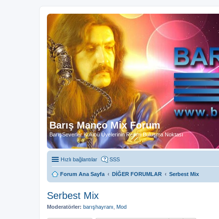
Barış Manço Mix Forum
BarışSeverler Kulübü Üyelerinin Resmi Buluşma Noktası
Hızlı bağlantılar
SSS
Forum Ana Sayfa
DİĞER FORUMLAR
Serbest Mix
Serbest Mix
Moderatörler:
barışhayranı
,
Mod