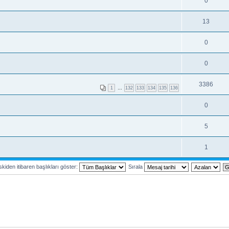
0
13
0
0
3386
1
…
132
133
134
135
136
0
5
1
kiden itibaren başlıkları göster:
Sırala