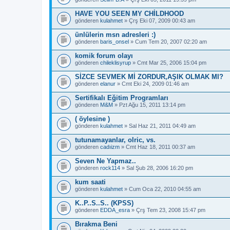
HAVE YOU SEEN MY CHİLDHOOD
gönderen
kulahmet
» Çrş Eki 07, 2009 00:43 am
ünlülerin msn adresleri :)
gönderen
baris_onsel
» Cum Tem 20, 2007 02:20 am
komik forum olayı
gönderen
chileklisyrup
» Cmt Mar 25, 2006 15:04 pm
SİZCE SEVMEK Mİ ZORDUR,AŞIK OLMAK MI?
gönderen
elanur
» Cmt Eki 24, 2009 01:46 am
Sertifikalı Eğitim Programları
gönderen
M&M
» Pzt Ağu 15, 2011 13:14 pm
( öylesine )
gönderen
kulahmet
» Sal Haz 21, 2011 04:49 am
tutunamayanlar, olric, vs.
gönderen
cadıizm
» Cmt Haz 18, 2011 00:37 am
Seven Ne Yapmaz..
gönderen
rock114
» Sal Şub 28, 2006 16:20 pm
kum saati
gönderen
kulahmet
» Cum Oca 22, 2010 04:55 am
K..P..S..S.. (KPSS)
gönderen
EDDA_esra
» Çrş Tem 23, 2008 15:47 pm
Bırakma Beni