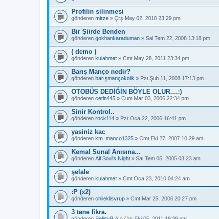
Profilin silinmesi
gönderen
mirze
» Çrş May 02, 2018 23:29 pm
Bir Şiirde Benden
gönderen
gokhankaraduman
» Sal Tem 22, 2008 13:18 pm
( demo )
gönderen
kulahmet
» Cmt May 28, 2011 23:34 pm
Barış Manço nedir?
gönderen
barışmançokolik
» Pzt Şub 11, 2008 17:13 pm
OTOBÜS DEDİĞİN BÖYLE OLUR....:)
gönderen
cetin445
» Cum Mar 03, 2006 22:34 pm
Sinir Kontrol..
gönderen
rock114
» Pzr Oca 22, 2006 16:41 pm
yasiniz kac
gönderen
km_manco1325
» Cmt Eki 27, 2007 10:29 am
Kemal Sunal Anısına...
gönderen
All Soul's Night
» Sal Tem 05, 2005 03:23 am
şelale
gönderen
kulahmet
» Cmt Oca 23, 2010 04:24 am
:P (x2)
gönderen
chileklisyrup
» Cmt Mar 25, 2006 20:27 pm
3 tane fikra.
gönderen
Selim-B.A
» Çrş Eki 05, 2011 19:39 pm