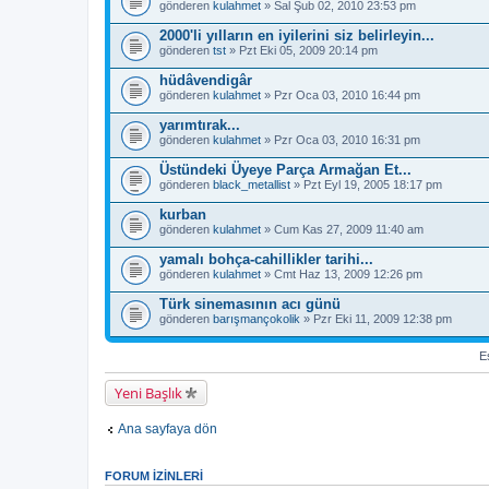
gönderen
kulahmet
» Sal Şub 02, 2010 23:53 pm
2000'li yılların en iyilerini siz belirleyin...
gönderen
tst
» Pzt Eki 05, 2009 20:14 pm
hüdâvendigâr
gönderen
kulahmet
» Pzr Oca 03, 2010 16:44 pm
yarımtırak...
gönderen
kulahmet
» Pzr Oca 03, 2010 16:31 pm
Üstündeki Üyeye Parça Armağan Et...
gönderen
black_metallist
» Pzt Eyl 19, 2005 18:17 pm
kurban
gönderen
kulahmet
» Cum Kas 27, 2009 11:40 am
yamalı bohça-cahillikler tarihi...
gönderen
kulahmet
» Cmt Haz 13, 2009 12:26 pm
Türk sinemasının acı günü
gönderen
barışmançokolik
» Pzr Eki 11, 2009 12:38 pm
Es
Yeni Başlık
Ana sayfaya dön
FORUM IZINLERI