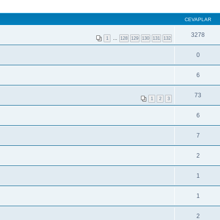
CEVAPLAR
3278
1
…
128
129
130
131
132
0
6
73
1
2
3
6
7
2
1
1
2