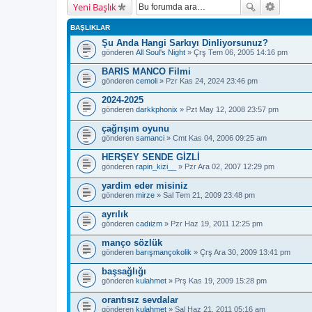
Yeni Başlık
BAŞLIKLAR
Şu Anda Hangi Sarkıyı Dinliyorsunuz?
gönderen
All Soul's Night
» Çrş Tem 06, 2005 14:16 pm
BARIS MANCO Filmi
gönderen
cemoli
» Pzr Kas 24, 2024 23:46 pm
2024-2025
gönderen
darkkphonix
» Pzt May 12, 2008 23:57 pm
çağrışım oyunu
gönderen
samanci
» Cmt Kas 04, 2006 09:25 am
HERŞEY SENDE GİZLİ
gönderen
rapin_kizi__
» Pzr Ara 02, 2007 12:29 pm
yardim eder misiniz
gönderen
mirze
» Sal Tem 21, 2009 23:48 pm
ayrılık
gönderen
cadıizm
» Pzr Haz 19, 2011 12:25 pm
manço sözlük
gönderen
barışmançokolik
» Çrş Ara 30, 2009 13:41 pm
başsağlığı
gönderen
kulahmet
» Prş Kas 19, 2009 15:28 pm
orantısız sevdalar
gönderen
kulahmet
» Sal Haz 21, 2011 05:16 am