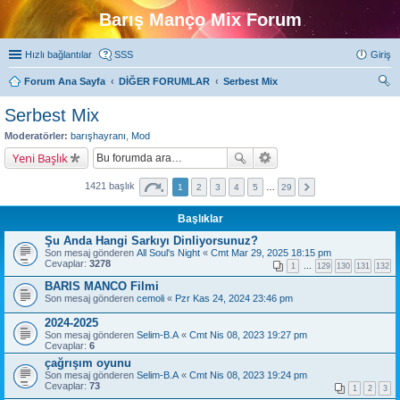
Barış Manço Mix Forum
Hızlı bağlantılar
SSS
Giriş
Forum Ana Sayfa
DİĞER FORUMLAR
Serbest Mix
ra
Serbest Mix
Moderatörler:
barışhayranı
,
Mod
Yeni Başlık
1421 başlık
1
2
3
4
5
…
29
Başlıklar
Şu Anda Hangi Sarkıyı Dinliyorsunuz?
Son mesaj gönderen
All Soul's Night
«
Cmt Mar 29, 2025 18:15 pm
Cevaplar:
3278
1
…
129
130
131
132
BARIS MANCO Filmi
Son mesaj gönderen
cemoli
«
Pzr Kas 24, 2024 23:46 pm
2024-2025
Son mesaj gönderen
Selim-B.A
«
Cmt Nis 08, 2023 19:27 pm
Cevaplar:
6
çağrışım oyunu
Son mesaj gönderen
Selim-B.A
«
Cmt Nis 08, 2023 19:24 pm
Cevaplar:
73
1
2
3