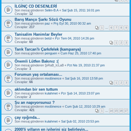
İLGİNÇ CD DESENLERİ
Son mesaj gönderen
Selim-B.A
«
Sal Şub 15, 2011 16:01 pm
Cevaplar:
12
Barış Manço Şarkı Sözü Oyunu
Son mesaj gönderen
paz
«
Prş Eyl 30, 2010 00:32 am
Cevaplar:
217
1
…
6
7
8
9
Tanisalim Hanimlar Beyler
Son mesaj gönderen
betül
«
Pzr Tem 04, 2010 14:26 pm
Cevaplar:
60
1
2
3
Tarık Tarcan'lı Çarkıfelek (kampanya)
Son mesaj gönderen
penguen
«
Cum Haz 25, 2010 17:40 pm
Önemli Lütfen Bakınız :(
Son mesaj gönderen
ŞıRaB_IcLaB
«
Pzt Nis 19, 2010 21:37 pm
Cevaplar:
3
Forumun yaş ortalaması...
Son mesaj gönderen
mxdönence
«
Sal Şub 16, 2010 13:58 pm
Cevaplar:
66
1
2
3
aklımdan bir sen tuttum
Son mesaj gönderen
kulahmet
«
Pzr Şub 14, 2010 23:07 pm
Cevaplar:
2
Şu an napıyorsunuz ?
Son mesaj gönderen
mxdönence
«
Cum Şub 12, 2010 10:29 am
Cevaplar:
421
1
…
14
15
16
17
çay ışığında...
Son mesaj gönderen
kulahmet
«
Sal Şub 02, 2010 23:53 pm
2000'li yılların en iyilerini siz belirleyin...