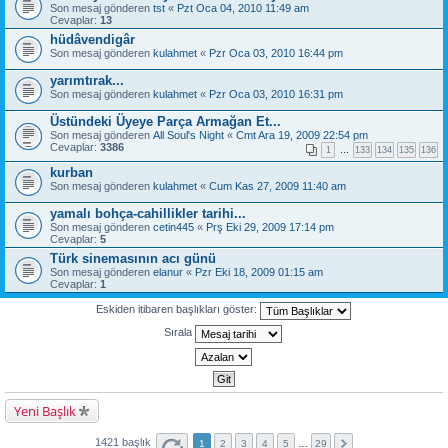
Son mesaj gönderen
tst
«
Pzt Oca 04, 2010 11:49 am
Cevaplar:
13
hüdâvendigâr
Son mesaj gönderen
kulahmet
«
Pzr Oca 03, 2010 16:44 pm
yarımtırak...
Son mesaj gönderen
kulahmet
«
Pzr Oca 03, 2010 16:31 pm
Üstündeki Üyeye Parça Armağan Et...
Son mesaj gönderen
All Soul's Night
«
Cmt Ara 19, 2009 22:54 pm
Cevaplar:
3386
1
…
133
134
135
136
kurban
Son mesaj gönderen
kulahmet
«
Cum Kas 27, 2009 11:40 am
yamalı bohça-cahillikler tarihi...
Son mesaj gönderen
cetin445
«
Prş Eki 29, 2009 17:14 pm
Cevaplar:
5
Türk sinemasının acı günü
Son mesaj gönderen
elanur
«
Pzr Eki 18, 2009 01:15 am
Cevaplar:
1
Eskiden itibaren başlıkları göster:
Sırala
Yeni Başlık
1421 başlık
1
2
3
4
5
…
29