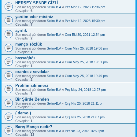
HERŞEY SENDE GİZLİ
Son mesaj gönderen
Selim-B.A
«
Pzr Mar 12, 2023 15:36 pm
Cevaplar:
6
yardim eder misiniz
Son mesaj gönderen
Selim-B.A
«
Pzr Mar 12, 2023 15:30 pm
Cevaplar:
7
ayrılık
Son mesaj gönderen
Selim-B.A
«
Cmt Eki 30, 2021 12:54 pm
Cevaplar:
2
manço sözlük
Son mesaj gönderen
Selim-B.A
«
Cum May 25, 2018 19:56 pm
Cevaplar:
1
başsağlığı
Son mesaj gönderen
Selim-B.A
«
Cum May 25, 2018 19:51 pm
Cevaplar:
1
orantısız sevdalar
Son mesaj gönderen
Selim-B.A
«
Cum May 25, 2018 19:49 pm
Cevaplar:
2
Profilin silinmesi
Son mesaj gönderen
Selim-B.A
«
Prş May 24, 2018 12:27 pm
Cevaplar:
1
Bir Şiirde Benden
Son mesaj gönderen
Selim-B.A
«
Çrş Nis 25, 2018 21:11 pm
Cevaplar:
5
( demo )
Son mesaj gönderen
Selim-B.A
«
Çrş Nis 25, 2018 21:07 pm
Cevaplar:
1
Barış Manço nedir?
Son mesaj gönderen
Selim-B.A
«
Pzt Nis 23, 2018 16:59 pm
Cevaplar:
13