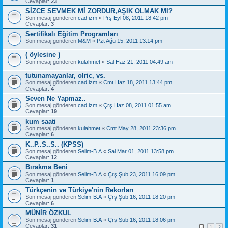
Cevaplar:
23
SİZCE SEVMEK Mİ ZORDUR,AŞIK OLMAK MI?
Son mesaj gönderen
cadıizm
«
Prş Eyl 08, 2011 18:42 pm
Cevaplar:
3
Sertifikalı Eğitim Programları
Son mesaj gönderen
M&M
«
Pzt Ağu 15, 2011 13:14 pm
( öylesine )
Son mesaj gönderen
kulahmet
«
Sal Haz 21, 2011 04:49 am
tutunamayanlar, olric, vs.
Son mesaj gönderen
cadıizm
«
Cmt Haz 18, 2011 13:44 pm
Cevaplar:
4
Seven Ne Yapmaz..
Son mesaj gönderen
cadıizm
«
Çrş Haz 08, 2011 01:55 am
Cevaplar:
19
kum saati
Son mesaj gönderen
kulahmet
«
Cmt May 28, 2011 23:36 pm
Cevaplar:
6
K..P..S..S.. (KPSS)
Son mesaj gönderen
Selim-B.A
«
Sal Mar 01, 2011 13:58 pm
Cevaplar:
12
Bırakma Beni
Son mesaj gönderen
Selim-B.A
«
Çrş Şub 23, 2011 16:09 pm
Cevaplar:
1
Türkçenin ve Türkiye'nin Rekorları
Son mesaj gönderen
Selim-B.A
«
Çrş Şub 16, 2011 18:20 pm
Cevaplar:
6
MÜNİR ÖZKUL
Son mesaj gönderen
Selim-B.A
«
Çrş Şub 16, 2011 18:06 pm
Cevaplar:
31
1
2