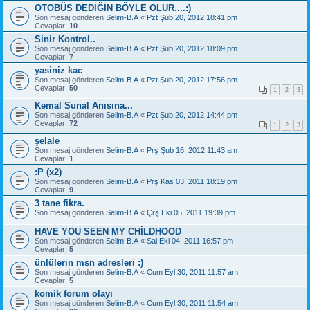
OTOBÜS DEDİĞİN BÖYLE OLUR....:)
Son mesaj gönderen
Selim-B.A
«
Pzt Şub 20, 2012 18:41 pm
Cevaplar:
10
Sinir Kontrol..
Son mesaj gönderen
Selim-B.A
«
Pzt Şub 20, 2012 18:09 pm
Cevaplar:
7
yasiniz kac
Son mesaj gönderen
Selim-B.A
«
Pzt Şub 20, 2012 17:56 pm
Cevaplar:
50
1
2
3
Kemal Sunal Anısına...
Son mesaj gönderen
Selim-B.A
«
Pzt Şub 20, 2012 14:44 pm
Cevaplar:
72
1
2
3
şelale
Son mesaj gönderen
Selim-B.A
«
Prş Şub 16, 2012 11:43 am
Cevaplar:
1
:P (x2)
Son mesaj gönderen
Selim-B.A
«
Prş Kas 03, 2011 18:19 pm
Cevaplar:
9
3 tane fikra.
Son mesaj gönderen
Selim-B.A
«
Çrş Eki 05, 2011 19:39 pm
HAVE YOU SEEN MY CHİLDHOOD
Son mesaj gönderen
Selim-B.A
«
Sal Eki 04, 2011 16:57 pm
Cevaplar:
5
ünlülerin msn adresleri :)
Son mesaj gönderen
Selim-B.A
«
Cum Eyl 30, 2011 11:57 am
Cevaplar:
5
komik forum olayı
Son mesaj gönderen
Selim-B.A
«
Cum Eyl 30, 2011 11:54 am