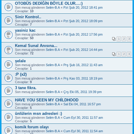
OTOBÜS DEDİĞİN BÖYLE OLUR....:)
Son mesaj gönderen
Selim-B.A
«
Pzt Şub 20, 2012 18:41 pm
Cevaplar:
10
Sinir Kontrol..
Son mesaj gönderen
Selim-B.A
«
Pzt Şub 20, 2012 18:09 pm
Cevaplar:
7
yasiniz kac
Son mesaj gönderen
Selim-B.A
«
Pzt Şub 20, 2012 17:56 pm
Cevaplar:
50
1
2
3
Kemal Sunal Anısına...
Son mesaj gönderen
Selim-B.A
«
Pzt Şub 20, 2012 14:44 pm
Cevaplar:
72
1
2
3
şelale
Son mesaj gönderen
Selim-B.A
«
Prş Şub 16, 2012 11:43 am
Cevaplar:
1
:P (x2)
Son mesaj gönderen
Selim-B.A
«
Prş Kas 03, 2011 18:19 pm
Cevaplar:
9
3 tane fikra.
Son mesaj gönderen
Selim-B.A
«
Çrş Eki 05, 2011 19:39 pm
HAVE YOU SEEN MY CHİLDHOOD
Son mesaj gönderen
Selim-B.A
«
Sal Eki 04, 2011 16:57 pm
Cevaplar:
5
ünlülerin msn adresleri :)
Son mesaj gönderen
Selim-B.A
«
Cum Eyl 30, 2011 11:57 am
Cevaplar:
5
komik forum olayı
Son mesaj gönderen
Selim-B.A
«
Cum Eyl 30, 2011 11:54 am