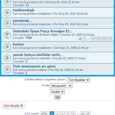
Son mesaj gönderen
tst
«
Pzt Oca 04, 2010 11:49 am
Cevaplar:
13
hüdâvendigâr
Son mesaj gönderen
kulahmet
«
Pzr Oca 03, 2010 16:44 pm
yarımtırak...
Son mesaj gönderen
kulahmet
«
Pzr Oca 03, 2010 16:31 pm
Üstündeki Üyeye Parça Armağan Et...
Son mesaj gönderen
All Soul's Night
«
Cmt Ara 19, 2009 22:54 pm
Cevaplar:
3386
1
…
133
134
135
136
kurban
Son mesaj gönderen
kulahmet
«
Cum Kas 27, 2009 11:40 am
yamalı bohça-cahillikler tarihi...
Son mesaj gönderen
cetin445
«
Prş Eki 29, 2009 17:14 pm
Cevaplar:
5
Türk sinemasının acı günü
Son mesaj gönderen
elanur
«
Pzr Eki 18, 2009 01:15 am
Cevaplar:
1
Eskiden itibaren başlıkları göster:
Sırala
Yeni Başlık
1421 başlık
1
2
3
4
5
…
29