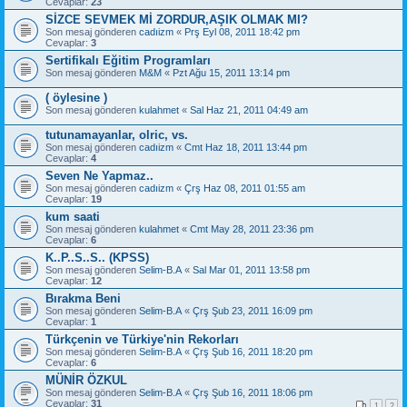
Cevaplar:
23
SİZCE SEVMEK Mİ ZORDUR,AŞIK OLMAK MI?
Son mesaj gönderen
cadıizm
«
Prş Eyl 08, 2011 18:42 pm
Cevaplar:
3
Sertifikalı Eğitim Programları
Son mesaj gönderen
M&M
«
Pzt Ağu 15, 2011 13:14 pm
( öylesine )
Son mesaj gönderen
kulahmet
«
Sal Haz 21, 2011 04:49 am
tutunamayanlar, olric, vs.
Son mesaj gönderen
cadıizm
«
Cmt Haz 18, 2011 13:44 pm
Cevaplar:
4
Seven Ne Yapmaz..
Son mesaj gönderen
cadıizm
«
Çrş Haz 08, 2011 01:55 am
Cevaplar:
19
kum saati
Son mesaj gönderen
kulahmet
«
Cmt May 28, 2011 23:36 pm
Cevaplar:
6
K..P..S..S.. (KPSS)
Son mesaj gönderen
Selim-B.A
«
Sal Mar 01, 2011 13:58 pm
Cevaplar:
12
Bırakma Beni
Son mesaj gönderen
Selim-B.A
«
Çrş Şub 23, 2011 16:09 pm
Cevaplar:
1
Türkçenin ve Türkiye'nin Rekorları
Son mesaj gönderen
Selim-B.A
«
Çrş Şub 16, 2011 18:20 pm
Cevaplar:
6
MÜNİR ÖZKUL
Son mesaj gönderen
Selim-B.A
«
Çrş Şub 16, 2011 18:06 pm
Cevaplar:
31
1
2