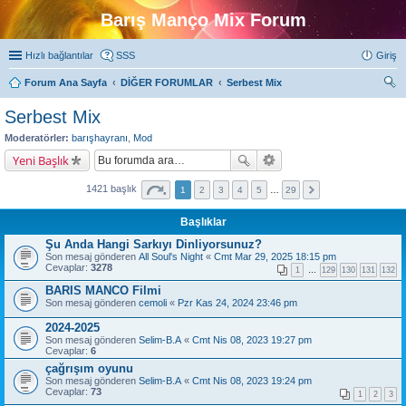
Barış Manço Mix Forum
Hızlı bağlantılar
SSS
Giriş
Forum Ana Sayfa
DİĞER FORUMLAR
Serbest Mix
ra
Serbest Mix
Moderatörler:
barışhayranı
,
Mod
Yeni Başlık
1421 başlık
1
2
3
4
5
…
29
Başlıklar
Şu Anda Hangi Sarkıyı Dinliyorsunuz?
Son mesaj gönderen
All Soul's Night
«
Cmt Mar 29, 2025 18:15 pm
Cevaplar:
3278
1
…
129
130
131
132
BARIS MANCO Filmi
Son mesaj gönderen
cemoli
«
Pzr Kas 24, 2024 23:46 pm
2024-2025
Son mesaj gönderen
Selim-B.A
«
Cmt Nis 08, 2023 19:27 pm
Cevaplar:
6
çağrışım oyunu
Son mesaj gönderen
Selim-B.A
«
Cmt Nis 08, 2023 19:24 pm
Cevaplar:
73
1
2
3