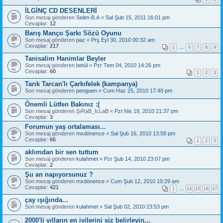
İLGİNÇ CD DESENLERİ
Son mesaj gönderen
Selim-B.A
«
Sal Şub 15, 2011 16:01 pm
Cevaplar:
12
Barış Manço Şarkı Sözü Oyunu
Son mesaj gönderen
paz
«
Prş Eyl 30, 2010 00:32 am
Cevaplar:
217
1
…
6
7
8
9
Tanisalim Hanimlar Beyler
Son mesaj gönderen
betül
«
Pzr Tem 04, 2010 14:26 pm
Cevaplar:
60
1
2
3
Tarık Tarcan'lı Çarkıfelek (kampanya)
Son mesaj gönderen
penguen
«
Cum Haz 25, 2010 17:40 pm
Önemli Lütfen Bakınız :(
Son mesaj gönderen
ŞıRaB_IcLaB
«
Pzt Nis 19, 2010 21:37 pm
Cevaplar:
3
Forumun yaş ortalaması...
Son mesaj gönderen
mxdönence
«
Sal Şub 16, 2010 13:58 pm
Cevaplar:
66
1
2
3
aklımdan bir sen tuttum
Son mesaj gönderen
kulahmet
«
Pzr Şub 14, 2010 23:07 pm
Cevaplar:
2
Şu an napıyorsunuz ?
Son mesaj gönderen
mxdönence
«
Cum Şub 12, 2010 10:29 am
Cevaplar:
421
1
…
14
15
16
17
çay ışığında...
Son mesaj gönderen
kulahmet
«
Sal Şub 02, 2010 23:53 pm
2000'li yılların en iyilerini siz belirleyin...