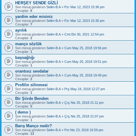
HERŞEY SENDE GİZLİ
Son mesaj gönderen
Selim-B.A
«
Pzr Mar 12, 2023 15:36 pm
Cevaplar:
6
yardim eder misiniz
Son mesaj gönderen
Selim-B.A
«
Pzr Mar 12, 2023 15:30 pm
Cevaplar:
7
ayrılık
Son mesaj gönderen
Selim-B.A
«
Cmt Eki 30, 2021 12:54 pm
Cevaplar:
2
manço sözlük
Son mesaj gönderen
Selim-B.A
«
Cum May 25, 2018 19:56 pm
Cevaplar:
1
başsağlığı
Son mesaj gönderen
Selim-B.A
«
Cum May 25, 2018 19:51 pm
Cevaplar:
1
orantısız sevdalar
Son mesaj gönderen
Selim-B.A
«
Cum May 25, 2018 19:49 pm
Cevaplar:
2
Profilin silinmesi
Son mesaj gönderen
Selim-B.A
«
Prş May 24, 2018 12:27 pm
Cevaplar:
1
Bir Şiirde Benden
Son mesaj gönderen
Selim-B.A
«
Çrş Nis 25, 2018 21:11 pm
Cevaplar:
5
( demo )
Son mesaj gönderen
Selim-B.A
«
Çrş Nis 25, 2018 21:07 pm
Cevaplar:
1
Barış Manço nedir?
Son mesaj gönderen
Selim-B.A
«
Pzt Nis 23, 2018 16:59 pm
Cevaplar:
13