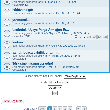
Son mesaj gönderen
tst
«
Pzt Oca 04, 2010 11:49 am
Cevaplar:
13
hüdâvendigâr
Son mesaj gönderen
kulahmet
«
Pzr Oca 03, 2010 16:44 pm
yarımtırak...
Son mesaj gönderen
kulahmet
«
Pzr Oca 03, 2010 16:31 pm
Üstündeki Üyeye Parça Armağan Et...
Son mesaj gönderen
All Soul's Night
«
Cmt Ara 19, 2009 22:54 pm
Cevaplar:
3386
1
…
133
134
135
136
kurban
Son mesaj gönderen
kulahmet
«
Cum Kas 27, 2009 11:40 am
yamalı bohça-cahillikler tarihi...
Son mesaj gönderen
cetin445
«
Prş Eki 29, 2009 17:14 pm
Cevaplar:
5
Türk sinemasının acı günü
Son mesaj gönderen
elanur
«
Pzr Eki 18, 2009 01:15 am
Cevaplar:
1
Eskiden itibaren başlıkları göster:
Sırala
Yeni Başlık
1421 başlık
1
2
3
4
5
…
29