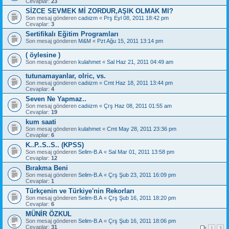
Cevaplar:
23
SİZCE SEVMEK Mİ ZORDUR,AŞIK OLMAK MI?
Son mesaj gönderen
cadıizm
«
Prş Eyl 08, 2011 18:42 pm
Cevaplar:
3
Sertifikalı Eğitim Programları
Son mesaj gönderen
M&M
«
Pzt Ağu 15, 2011 13:14 pm
( öylesine )
Son mesaj gönderen
kulahmet
«
Sal Haz 21, 2011 04:49 am
tutunamayanlar, olric, vs.
Son mesaj gönderen
cadıizm
«
Cmt Haz 18, 2011 13:44 pm
Cevaplar:
4
Seven Ne Yapmaz..
Son mesaj gönderen
cadıizm
«
Çrş Haz 08, 2011 01:55 am
Cevaplar:
19
kum saati
Son mesaj gönderen
kulahmet
«
Cmt May 28, 2011 23:36 pm
Cevaplar:
6
K..P..S..S.. (KPSS)
Son mesaj gönderen
Selim-B.A
«
Sal Mar 01, 2011 13:58 pm
Cevaplar:
12
Bırakma Beni
Son mesaj gönderen
Selim-B.A
«
Çrş Şub 23, 2011 16:09 pm
Cevaplar:
1
Türkçenin ve Türkiye'nin Rekorları
Son mesaj gönderen
Selim-B.A
«
Çrş Şub 16, 2011 18:20 pm
Cevaplar:
6
MÜNİR ÖZKUL
Son mesaj gönderen
Selim-B.A
«
Çrş Şub 16, 2011 18:06 pm
Cevaplar:
31
1
2