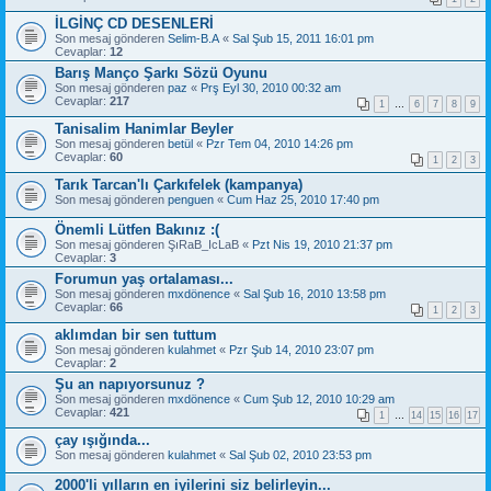
İLGİNÇ CD DESENLERİ
Son mesaj gönderen
Selim-B.A
«
Sal Şub 15, 2011 16:01 pm
Cevaplar:
12
Barış Manço Şarkı Sözü Oyunu
Son mesaj gönderen
paz
«
Prş Eyl 30, 2010 00:32 am
Cevaplar:
217
1
…
6
7
8
9
Tanisalim Hanimlar Beyler
Son mesaj gönderen
betül
«
Pzr Tem 04, 2010 14:26 pm
Cevaplar:
60
1
2
3
Tarık Tarcan'lı Çarkıfelek (kampanya)
Son mesaj gönderen
penguen
«
Cum Haz 25, 2010 17:40 pm
Önemli Lütfen Bakınız :(
Son mesaj gönderen
ŞıRaB_IcLaB
«
Pzt Nis 19, 2010 21:37 pm
Cevaplar:
3
Forumun yaş ortalaması...
Son mesaj gönderen
mxdönence
«
Sal Şub 16, 2010 13:58 pm
Cevaplar:
66
1
2
3
aklımdan bir sen tuttum
Son mesaj gönderen
kulahmet
«
Pzr Şub 14, 2010 23:07 pm
Cevaplar:
2
Şu an napıyorsunuz ?
Son mesaj gönderen
mxdönence
«
Cum Şub 12, 2010 10:29 am
Cevaplar:
421
1
…
14
15
16
17
çay ışığında...
Son mesaj gönderen
kulahmet
«
Sal Şub 02, 2010 23:53 pm
2000'li yılların en iyilerini siz belirleyin...