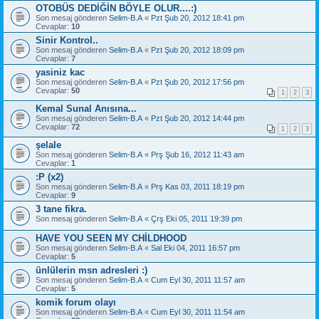
OTOBÜS DEDİĞİN BÖYLE OLUR....:)
Son mesaj gönderen
Selim-B.A
«
Pzt Şub 20, 2012 18:41 pm
Cevaplar:
10
Sinir Kontrol..
Son mesaj gönderen
Selim-B.A
«
Pzt Şub 20, 2012 18:09 pm
Cevaplar:
7
yasiniz kac
Son mesaj gönderen
Selim-B.A
«
Pzt Şub 20, 2012 17:56 pm
Cevaplar:
50
1
2
3
Kemal Sunal Anısına...
Son mesaj gönderen
Selim-B.A
«
Pzt Şub 20, 2012 14:44 pm
Cevaplar:
72
1
2
3
şelale
Son mesaj gönderen
Selim-B.A
«
Prş Şub 16, 2012 11:43 am
Cevaplar:
1
:P (x2)
Son mesaj gönderen
Selim-B.A
«
Prş Kas 03, 2011 18:19 pm
Cevaplar:
9
3 tane fikra.
Son mesaj gönderen
Selim-B.A
«
Çrş Eki 05, 2011 19:39 pm
HAVE YOU SEEN MY CHİLDHOOD
Son mesaj gönderen
Selim-B.A
«
Sal Eki 04, 2011 16:57 pm
Cevaplar:
5
ünlülerin msn adresleri :)
Son mesaj gönderen
Selim-B.A
«
Cum Eyl 30, 2011 11:57 am
Cevaplar:
5
komik forum olayı
Son mesaj gönderen
Selim-B.A
«
Cum Eyl 30, 2011 11:54 am