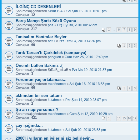
İLGİNÇ CD DESENLERİ
Son mesaj gönderen
Selim-B.A
«
Sal Şub 15, 2011 16:01 pm
Cevaplar:
12
Barış Manço Şarkı Sözü Oyunu
Son mesaj gönderen
paz
«
Prş Eyl 30, 2010 00:32 am
Cevaplar:
217
1
…
6
7
8
9
Tanisalim Hanimlar Beyler
Son mesaj gönderen
betül
«
Pzr Tem 04, 2010 14:26 pm
Cevaplar:
60
1
2
3
Tarık Tarcan'lı Çarkıfelek (kampanya)
Son mesaj gönderen
penguen
«
Cum Haz 25, 2010 17:40 pm
Önemli Lütfen Bakınız :(
Son mesaj gönderen
ŞıRaB_IcLaB
«
Pzt Nis 19, 2010 21:37 pm
Cevaplar:
3
Forumun yaş ortalaması...
Son mesaj gönderen
mxdönence
«
Sal Şub 16, 2010 13:58 pm
Cevaplar:
66
1
2
3
aklımdan bir sen tuttum
Son mesaj gönderen
kulahmet
«
Pzr Şub 14, 2010 23:07 pm
Cevaplar:
2
Şu an napıyorsunuz ?
Son mesaj gönderen
mxdönence
«
Cum Şub 12, 2010 10:29 am
Cevaplar:
421
1
…
14
15
16
17
çay ışığında...
Son mesaj gönderen
kulahmet
«
Sal Şub 02, 2010 23:53 pm
2000'li yılların en iyilerini siz belirleyin...