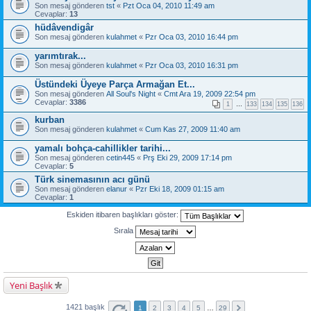
Son mesaj gönderen
tst
«
Pzt Oca 04, 2010 11:49 am
Cevaplar:
13
hüdâvendigâr
Son mesaj gönderen
kulahmet
«
Pzr Oca 03, 2010 16:44 pm
yarımtırak...
Son mesaj gönderen
kulahmet
«
Pzr Oca 03, 2010 16:31 pm
Üstündeki Üyeye Parça Armağan Et...
Son mesaj gönderen
All Soul's Night
«
Cmt Ara 19, 2009 22:54 pm
Cevaplar:
3386
1
…
133
134
135
136
kurban
Son mesaj gönderen
kulahmet
«
Cum Kas 27, 2009 11:40 am
yamalı bohça-cahillikler tarihi...
Son mesaj gönderen
cetin445
«
Prş Eki 29, 2009 17:14 pm
Cevaplar:
5
Türk sinemasının acı günü
Son mesaj gönderen
elanur
«
Pzr Eki 18, 2009 01:15 am
Cevaplar:
1
Eskiden itibaren başlıkları göster:
Sırala
Yeni Başlık
1421 başlık
1
2
3
4
5
…
29