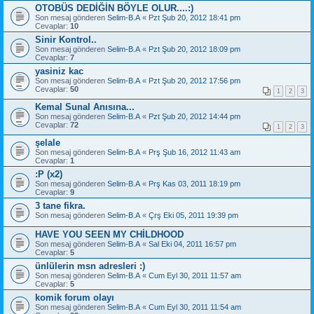
OTOBÜS DEDİĞİN BÖYLE OLUR....:)
Son mesaj gönderen
Selim-B.A
«
Pzt Şub 20, 2012 18:41 pm
Cevaplar:
10
Sinir Kontrol..
Son mesaj gönderen
Selim-B.A
«
Pzt Şub 20, 2012 18:09 pm
Cevaplar:
7
yasiniz kac
Son mesaj gönderen
Selim-B.A
«
Pzt Şub 20, 2012 17:56 pm
Cevaplar:
50
1
2
3
Kemal Sunal Anısına...
Son mesaj gönderen
Selim-B.A
«
Pzt Şub 20, 2012 14:44 pm
Cevaplar:
72
1
2
3
şelale
Son mesaj gönderen
Selim-B.A
«
Prş Şub 16, 2012 11:43 am
Cevaplar:
1
:P (x2)
Son mesaj gönderen
Selim-B.A
«
Prş Kas 03, 2011 18:19 pm
Cevaplar:
9
3 tane fikra.
Son mesaj gönderen
Selim-B.A
«
Çrş Eki 05, 2011 19:39 pm
HAVE YOU SEEN MY CHİLDHOOD
Son mesaj gönderen
Selim-B.A
«
Sal Eki 04, 2011 16:57 pm
Cevaplar:
5
ünlülerin msn adresleri :)
Son mesaj gönderen
Selim-B.A
«
Cum Eyl 30, 2011 11:57 am
Cevaplar:
5
komik forum olayı
Son mesaj gönderen
Selim-B.A
«
Cum Eyl 30, 2011 11:54 am