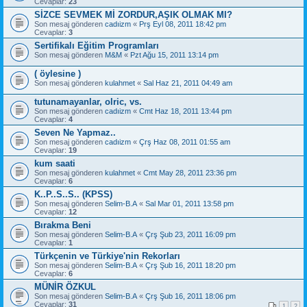
Cevaplar:
23
SİZCE SEVMEK Mİ ZORDUR,AŞIK OLMAK MI?
Son mesaj gönderen
cadıizm
«
Prş Eyl 08, 2011 18:42 pm
Cevaplar:
3
Sertifikalı Eğitim Programları
Son mesaj gönderen
M&M
«
Pzt Ağu 15, 2011 13:14 pm
( öylesine )
Son mesaj gönderen
kulahmet
«
Sal Haz 21, 2011 04:49 am
tutunamayanlar, olric, vs.
Son mesaj gönderen
cadıizm
«
Cmt Haz 18, 2011 13:44 pm
Cevaplar:
4
Seven Ne Yapmaz..
Son mesaj gönderen
cadıizm
«
Çrş Haz 08, 2011 01:55 am
Cevaplar:
19
kum saati
Son mesaj gönderen
kulahmet
«
Cmt May 28, 2011 23:36 pm
Cevaplar:
6
K..P..S..S.. (KPSS)
Son mesaj gönderen
Selim-B.A
«
Sal Mar 01, 2011 13:58 pm
Cevaplar:
12
Bırakma Beni
Son mesaj gönderen
Selim-B.A
«
Çrş Şub 23, 2011 16:09 pm
Cevaplar:
1
Türkçenin ve Türkiye'nin Rekorları
Son mesaj gönderen
Selim-B.A
«
Çrş Şub 16, 2011 18:20 pm
Cevaplar:
6
MÜNİR ÖZKUL
Son mesaj gönderen
Selim-B.A
«
Çrş Şub 16, 2011 18:06 pm
Cevaplar:
31
1
2