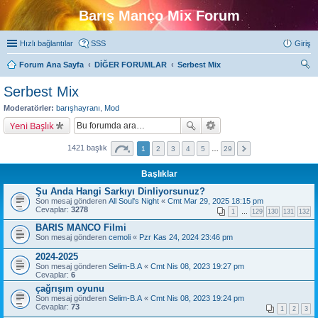
Barış Manço Mix Forum
Hızlı bağlantılar
SSS
Giriş
Forum Ana Sayfa
DİĞER FORUMLAR
Serbest Mix
ra
Serbest Mix
Moderatörler:
barışhayranı
,
Mod
Yeni Başlık
1421 başlık
1
2
3
4
5
…
29
Başlıklar
Şu Anda Hangi Sarkıyı Dinliyorsunuz?
Son mesaj gönderen
All Soul's Night
«
Cmt Mar 29, 2025 18:15 pm
Cevaplar:
3278
1
…
129
130
131
132
BARIS MANCO Filmi
Son mesaj gönderen
cemoli
«
Pzr Kas 24, 2024 23:46 pm
2024-2025
Son mesaj gönderen
Selim-B.A
«
Cmt Nis 08, 2023 19:27 pm
Cevaplar:
6
çağrışım oyunu
Son mesaj gönderen
Selim-B.A
«
Cmt Nis 08, 2023 19:24 pm
Cevaplar:
73
1
2
3