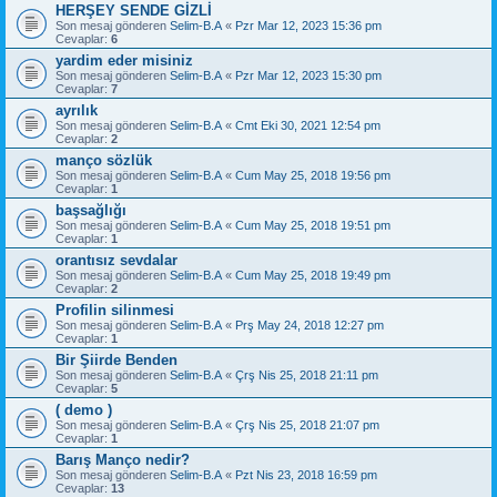
HERŞEY SENDE GİZLİ
Son mesaj gönderen
Selim-B.A
«
Pzr Mar 12, 2023 15:36 pm
Cevaplar:
6
yardim eder misiniz
Son mesaj gönderen
Selim-B.A
«
Pzr Mar 12, 2023 15:30 pm
Cevaplar:
7
ayrılık
Son mesaj gönderen
Selim-B.A
«
Cmt Eki 30, 2021 12:54 pm
Cevaplar:
2
manço sözlük
Son mesaj gönderen
Selim-B.A
«
Cum May 25, 2018 19:56 pm
Cevaplar:
1
başsağlığı
Son mesaj gönderen
Selim-B.A
«
Cum May 25, 2018 19:51 pm
Cevaplar:
1
orantısız sevdalar
Son mesaj gönderen
Selim-B.A
«
Cum May 25, 2018 19:49 pm
Cevaplar:
2
Profilin silinmesi
Son mesaj gönderen
Selim-B.A
«
Prş May 24, 2018 12:27 pm
Cevaplar:
1
Bir Şiirde Benden
Son mesaj gönderen
Selim-B.A
«
Çrş Nis 25, 2018 21:11 pm
Cevaplar:
5
( demo )
Son mesaj gönderen
Selim-B.A
«
Çrş Nis 25, 2018 21:07 pm
Cevaplar:
1
Barış Manço nedir?
Son mesaj gönderen
Selim-B.A
«
Pzt Nis 23, 2018 16:59 pm
Cevaplar:
13