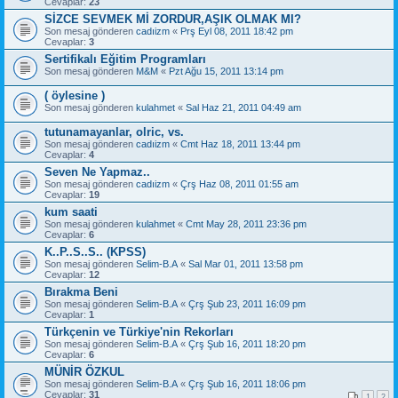
Cevaplar:
23
SİZCE SEVMEK Mİ ZORDUR,AŞIK OLMAK MI?
Son mesaj gönderen
cadıizm
«
Prş Eyl 08, 2011 18:42 pm
Cevaplar:
3
Sertifikalı Eğitim Programları
Son mesaj gönderen
M&M
«
Pzt Ağu 15, 2011 13:14 pm
( öylesine )
Son mesaj gönderen
kulahmet
«
Sal Haz 21, 2011 04:49 am
tutunamayanlar, olric, vs.
Son mesaj gönderen
cadıizm
«
Cmt Haz 18, 2011 13:44 pm
Cevaplar:
4
Seven Ne Yapmaz..
Son mesaj gönderen
cadıizm
«
Çrş Haz 08, 2011 01:55 am
Cevaplar:
19
kum saati
Son mesaj gönderen
kulahmet
«
Cmt May 28, 2011 23:36 pm
Cevaplar:
6
K..P..S..S.. (KPSS)
Son mesaj gönderen
Selim-B.A
«
Sal Mar 01, 2011 13:58 pm
Cevaplar:
12
Bırakma Beni
Son mesaj gönderen
Selim-B.A
«
Çrş Şub 23, 2011 16:09 pm
Cevaplar:
1
Türkçenin ve Türkiye'nin Rekorları
Son mesaj gönderen
Selim-B.A
«
Çrş Şub 16, 2011 18:20 pm
Cevaplar:
6
MÜNİR ÖZKUL
Son mesaj gönderen
Selim-B.A
«
Çrş Şub 16, 2011 18:06 pm
Cevaplar:
31
1
2