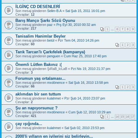
İLGİNÇ CD DESENLERİ
Son mesaj gönderen
Selim-B.A
«
Sal Şub 15, 2011 16:01 pm
Cevaplar:
12
Barış Manço Şarkı Sözü Oyunu
Son mesaj gönderen
paz
«
Prş Eyl 30, 2010 00:32 am
Cevaplar:
217
1
…
6
7
8
9
Tanisalim Hanimlar Beyler
Son mesaj gönderen
betül
«
Pzr Tem 04, 2010 14:26 pm
Cevaplar:
60
1
2
3
Tarık Tarcan'lı Çarkıfelek (kampanya)
Son mesaj gönderen
penguen
«
Cum Haz 25, 2010 17:40 pm
Önemli Lütfen Bakınız :(
Son mesaj gönderen
ŞıRaB_IcLaB
«
Pzt Nis 19, 2010 21:37 pm
Cevaplar:
3
Forumun yaş ortalaması...
Son mesaj gönderen
mxdönence
«
Sal Şub 16, 2010 13:58 pm
Cevaplar:
66
1
2
3
aklımdan bir sen tuttum
Son mesaj gönderen
kulahmet
«
Pzr Şub 14, 2010 23:07 pm
Cevaplar:
2
Şu an napıyorsunuz ?
Son mesaj gönderen
mxdönence
«
Cum Şub 12, 2010 10:29 am
Cevaplar:
421
1
…
14
15
16
17
çay ışığında...
Son mesaj gönderen
kulahmet
«
Sal Şub 02, 2010 23:53 pm
2000'li yılların en iyilerini siz belirleyin...