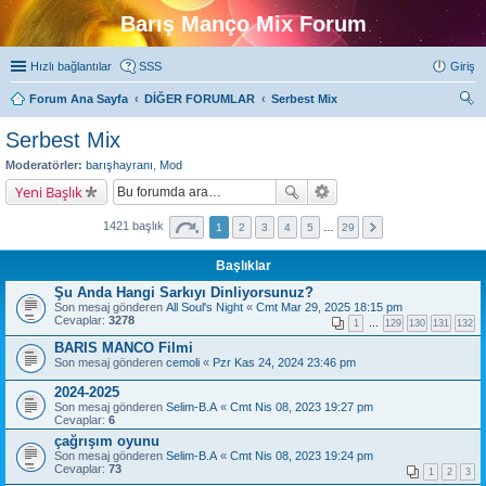
Barış Manço Mix Forum
Hızlı bağlantılar
SSS
Giriş
Forum Ana Sayfa
DİĞER FORUMLAR
Serbest Mix
ra
Serbest Mix
Moderatörler:
barışhayranı
,
Mod
Yeni Başlık
1421 başlık
1
2
3
4
5
…
29
Başlıklar
Şu Anda Hangi Sarkıyı Dinliyorsunuz?
Son mesaj gönderen
All Soul's Night
«
Cmt Mar 29, 2025 18:15 pm
Cevaplar:
3278
1
…
129
130
131
132
BARIS MANCO Filmi
Son mesaj gönderen
cemoli
«
Pzr Kas 24, 2024 23:46 pm
2024-2025
Son mesaj gönderen
Selim-B.A
«
Cmt Nis 08, 2023 19:27 pm
Cevaplar:
6
çağrışım oyunu
Son mesaj gönderen
Selim-B.A
«
Cmt Nis 08, 2023 19:24 pm
Cevaplar:
73
1
2
3