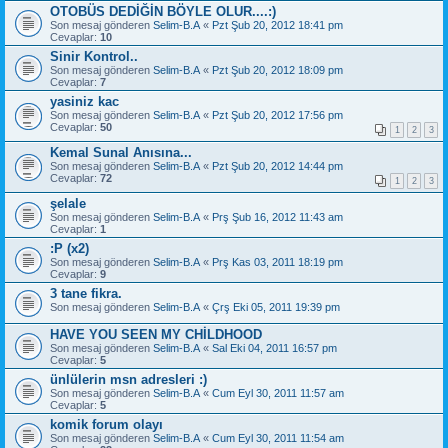
OTOBÜS DEDİĞİN BÖYLE OLUR....:)
Son mesaj gönderen
Selim-B.A
«
Pzt Şub 20, 2012 18:41 pm
Cevaplar:
10
Sinir Kontrol..
Son mesaj gönderen
Selim-B.A
«
Pzt Şub 20, 2012 18:09 pm
Cevaplar:
7
yasiniz kac
Son mesaj gönderen
Selim-B.A
«
Pzt Şub 20, 2012 17:56 pm
Cevaplar:
50
1
2
3
Kemal Sunal Anısına...
Son mesaj gönderen
Selim-B.A
«
Pzt Şub 20, 2012 14:44 pm
Cevaplar:
72
1
2
3
şelale
Son mesaj gönderen
Selim-B.A
«
Prş Şub 16, 2012 11:43 am
Cevaplar:
1
:P (x2)
Son mesaj gönderen
Selim-B.A
«
Prş Kas 03, 2011 18:19 pm
Cevaplar:
9
3 tane fikra.
Son mesaj gönderen
Selim-B.A
«
Çrş Eki 05, 2011 19:39 pm
HAVE YOU SEEN MY CHİLDHOOD
Son mesaj gönderen
Selim-B.A
«
Sal Eki 04, 2011 16:57 pm
Cevaplar:
5
ünlülerin msn adresleri :)
Son mesaj gönderen
Selim-B.A
«
Cum Eyl 30, 2011 11:57 am
Cevaplar:
5
komik forum olayı
Son mesaj gönderen
Selim-B.A
«
Cum Eyl 30, 2011 11:54 am