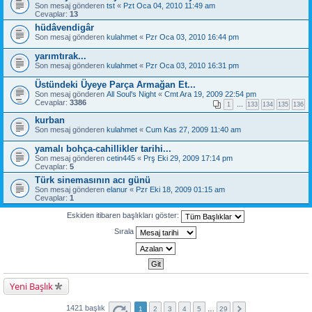
Son mesaj gönderen
tst
«
Pzt Oca 04, 2010 11:49 am
Cevaplar:
13
hüdâvendigâr
Son mesaj gönderen
kulahmet
«
Pzr Oca 03, 2010 16:44 pm
yarımtırak...
Son mesaj gönderen
kulahmet
«
Pzr Oca 03, 2010 16:31 pm
Üstündeki Üyeye Parça Armağan Et...
Son mesaj gönderen
All Soul's Night
«
Cmt Ara 19, 2009 22:54 pm
Cevaplar:
3386
1
…
133
134
135
136
kurban
Son mesaj gönderen
kulahmet
«
Cum Kas 27, 2009 11:40 am
yamalı bohça-cahillikler tarihi...
Son mesaj gönderen
cetin445
«
Prş Eki 29, 2009 17:14 pm
Cevaplar:
5
Türk sinemasının acı günü
Son mesaj gönderen
elanur
«
Pzr Eki 18, 2009 01:15 am
Cevaplar:
1
Eskiden itibaren başlıkları göster:
Sırala
Yeni Başlık
1421 başlık
1
2
3
4
5
…
29