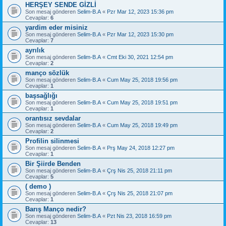
HERŞEY SENDE GİZLİ
Son mesaj gönderen
Selim-B.A
«
Pzr Mar 12, 2023 15:36 pm
Cevaplar:
6
yardim eder misiniz
Son mesaj gönderen
Selim-B.A
«
Pzr Mar 12, 2023 15:30 pm
Cevaplar:
7
ayrılık
Son mesaj gönderen
Selim-B.A
«
Cmt Eki 30, 2021 12:54 pm
Cevaplar:
2
manço sözlük
Son mesaj gönderen
Selim-B.A
«
Cum May 25, 2018 19:56 pm
Cevaplar:
1
başsağlığı
Son mesaj gönderen
Selim-B.A
«
Cum May 25, 2018 19:51 pm
Cevaplar:
1
orantısız sevdalar
Son mesaj gönderen
Selim-B.A
«
Cum May 25, 2018 19:49 pm
Cevaplar:
2
Profilin silinmesi
Son mesaj gönderen
Selim-B.A
«
Prş May 24, 2018 12:27 pm
Cevaplar:
1
Bir Şiirde Benden
Son mesaj gönderen
Selim-B.A
«
Çrş Nis 25, 2018 21:11 pm
Cevaplar:
5
( demo )
Son mesaj gönderen
Selim-B.A
«
Çrş Nis 25, 2018 21:07 pm
Cevaplar:
1
Barış Manço nedir?
Son mesaj gönderen
Selim-B.A
«
Pzt Nis 23, 2018 16:59 pm
Cevaplar:
13