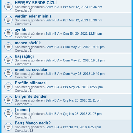
HERŞEY SENDE GİZLİ
Son mesaj gönderen
Selim-B.A
«
Pzr Mar 12, 2023 15:36 pm
Cevaplar:
6
yardim eder misiniz
Son mesaj gönderen
Selim-B.A
«
Pzr Mar 12, 2023 15:30 pm
Cevaplar:
7
ayrılık
Son mesaj gönderen
Selim-B.A
«
Cmt Eki 30, 2021 12:54 pm
Cevaplar:
2
manço sözlük
Son mesaj gönderen
Selim-B.A
«
Cum May 25, 2018 19:56 pm
Cevaplar:
1
başsağlığı
Son mesaj gönderen
Selim-B.A
«
Cum May 25, 2018 19:51 pm
Cevaplar:
1
orantısız sevdalar
Son mesaj gönderen
Selim-B.A
«
Cum May 25, 2018 19:49 pm
Cevaplar:
2
Profilin silinmesi
Son mesaj gönderen
Selim-B.A
«
Prş May 24, 2018 12:27 pm
Cevaplar:
1
Bir Şiirde Benden
Son mesaj gönderen
Selim-B.A
«
Çrş Nis 25, 2018 21:11 pm
Cevaplar:
5
( demo )
Son mesaj gönderen
Selim-B.A
«
Çrş Nis 25, 2018 21:07 pm
Cevaplar:
1
Barış Manço nedir?
Son mesaj gönderen
Selim-B.A
«
Pzt Nis 23, 2018 16:59 pm
Cevaplar:
13