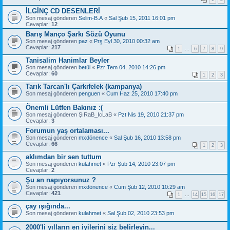
İLGİNÇ CD DESENLERİ
Son mesaj gönderen
Selim-B.A
«
Sal Şub 15, 2011 16:01 pm
Cevaplar:
12
Barış Manço Şarkı Sözü Oyunu
Son mesaj gönderen
paz
«
Prş Eyl 30, 2010 00:32 am
Cevaplar:
217
1
…
6
7
8
9
Tanisalim Hanimlar Beyler
Son mesaj gönderen
betül
«
Pzr Tem 04, 2010 14:26 pm
Cevaplar:
60
1
2
3
Tarık Tarcan'lı Çarkıfelek (kampanya)
Son mesaj gönderen
penguen
«
Cum Haz 25, 2010 17:40 pm
Önemli Lütfen Bakınız :(
Son mesaj gönderen
ŞıRaB_IcLaB
«
Pzt Nis 19, 2010 21:37 pm
Cevaplar:
3
Forumun yaş ortalaması...
Son mesaj gönderen
mxdönence
«
Sal Şub 16, 2010 13:58 pm
Cevaplar:
66
1
2
3
aklımdan bir sen tuttum
Son mesaj gönderen
kulahmet
«
Pzr Şub 14, 2010 23:07 pm
Cevaplar:
2
Şu an napıyorsunuz ?
Son mesaj gönderen
mxdönence
«
Cum Şub 12, 2010 10:29 am
Cevaplar:
421
1
…
14
15
16
17
çay ışığında...
Son mesaj gönderen
kulahmet
«
Sal Şub 02, 2010 23:53 pm
2000'li yılların en iyilerini siz belirleyin...