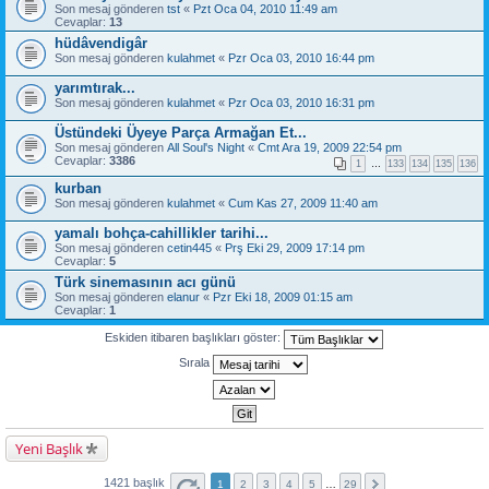
Son mesaj gönderen
tst
«
Pzt Oca 04, 2010 11:49 am
Cevaplar:
13
hüdâvendigâr
Son mesaj gönderen
kulahmet
«
Pzr Oca 03, 2010 16:44 pm
yarımtırak...
Son mesaj gönderen
kulahmet
«
Pzr Oca 03, 2010 16:31 pm
Üstündeki Üyeye Parça Armağan Et...
Son mesaj gönderen
All Soul's Night
«
Cmt Ara 19, 2009 22:54 pm
Cevaplar:
3386
1
…
133
134
135
136
kurban
Son mesaj gönderen
kulahmet
«
Cum Kas 27, 2009 11:40 am
yamalı bohça-cahillikler tarihi...
Son mesaj gönderen
cetin445
«
Prş Eki 29, 2009 17:14 pm
Cevaplar:
5
Türk sinemasının acı günü
Son mesaj gönderen
elanur
«
Pzr Eki 18, 2009 01:15 am
Cevaplar:
1
Eskiden itibaren başlıkları göster:
Sırala
Yeni Başlık
1421 başlık
1
2
3
4
5
…
29