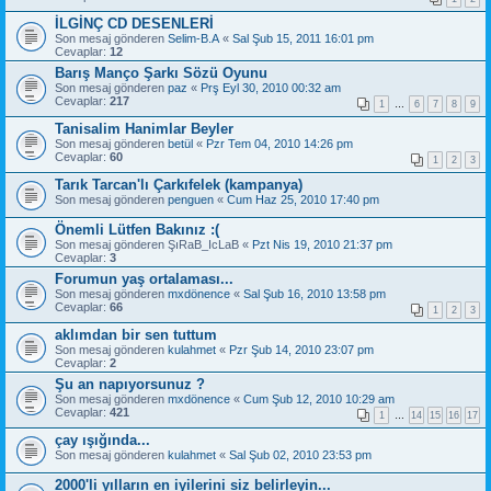
İLGİNÇ CD DESENLERİ
Son mesaj gönderen
Selim-B.A
«
Sal Şub 15, 2011 16:01 pm
Cevaplar:
12
Barış Manço Şarkı Sözü Oyunu
Son mesaj gönderen
paz
«
Prş Eyl 30, 2010 00:32 am
Cevaplar:
217
1
…
6
7
8
9
Tanisalim Hanimlar Beyler
Son mesaj gönderen
betül
«
Pzr Tem 04, 2010 14:26 pm
Cevaplar:
60
1
2
3
Tarık Tarcan'lı Çarkıfelek (kampanya)
Son mesaj gönderen
penguen
«
Cum Haz 25, 2010 17:40 pm
Önemli Lütfen Bakınız :(
Son mesaj gönderen
ŞıRaB_IcLaB
«
Pzt Nis 19, 2010 21:37 pm
Cevaplar:
3
Forumun yaş ortalaması...
Son mesaj gönderen
mxdönence
«
Sal Şub 16, 2010 13:58 pm
Cevaplar:
66
1
2
3
aklımdan bir sen tuttum
Son mesaj gönderen
kulahmet
«
Pzr Şub 14, 2010 23:07 pm
Cevaplar:
2
Şu an napıyorsunuz ?
Son mesaj gönderen
mxdönence
«
Cum Şub 12, 2010 10:29 am
Cevaplar:
421
1
…
14
15
16
17
çay ışığında...
Son mesaj gönderen
kulahmet
«
Sal Şub 02, 2010 23:53 pm
2000'li yılların en iyilerini siz belirleyin...