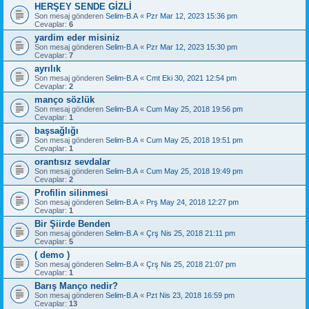
HERŞEY SENDE GİZLİ
Son mesaj gönderen
Selim-B.A
«
Pzr Mar 12, 2023 15:36 pm
Cevaplar:
6
yardim eder misiniz
Son mesaj gönderen
Selim-B.A
«
Pzr Mar 12, 2023 15:30 pm
Cevaplar:
7
ayrılık
Son mesaj gönderen
Selim-B.A
«
Cmt Eki 30, 2021 12:54 pm
Cevaplar:
2
manço sözlük
Son mesaj gönderen
Selim-B.A
«
Cum May 25, 2018 19:56 pm
Cevaplar:
1
başsağlığı
Son mesaj gönderen
Selim-B.A
«
Cum May 25, 2018 19:51 pm
Cevaplar:
1
orantısız sevdalar
Son mesaj gönderen
Selim-B.A
«
Cum May 25, 2018 19:49 pm
Cevaplar:
2
Profilin silinmesi
Son mesaj gönderen
Selim-B.A
«
Prş May 24, 2018 12:27 pm
Cevaplar:
1
Bir Şiirde Benden
Son mesaj gönderen
Selim-B.A
«
Çrş Nis 25, 2018 21:11 pm
Cevaplar:
5
( demo )
Son mesaj gönderen
Selim-B.A
«
Çrş Nis 25, 2018 21:07 pm
Cevaplar:
1
Barış Manço nedir?
Son mesaj gönderen
Selim-B.A
«
Pzt Nis 23, 2018 16:59 pm
Cevaplar:
13