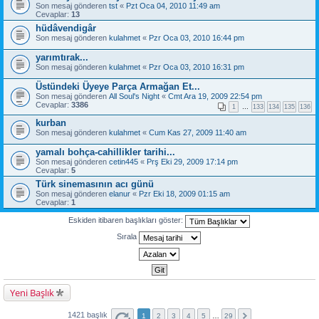
Son mesaj gönderen
tst
«
Pzt Oca 04, 2010 11:49 am
Cevaplar:
13
hüdâvendigâr
Son mesaj gönderen
kulahmet
«
Pzr Oca 03, 2010 16:44 pm
yarımtırak...
Son mesaj gönderen
kulahmet
«
Pzr Oca 03, 2010 16:31 pm
Üstündeki Üyeye Parça Armağan Et...
Son mesaj gönderen
All Soul's Night
«
Cmt Ara 19, 2009 22:54 pm
Cevaplar:
3386
1
…
133
134
135
136
kurban
Son mesaj gönderen
kulahmet
«
Cum Kas 27, 2009 11:40 am
yamalı bohça-cahillikler tarihi...
Son mesaj gönderen
cetin445
«
Prş Eki 29, 2009 17:14 pm
Cevaplar:
5
Türk sinemasının acı günü
Son mesaj gönderen
elanur
«
Pzr Eki 18, 2009 01:15 am
Cevaplar:
1
Eskiden itibaren başlıkları göster:
Sırala
Yeni Başlık
1421 başlık
1
2
3
4
5
…
29