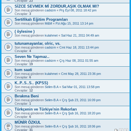
Cevaplar:
23
SİZCE SEVMEK Mİ ZORDUR,AŞIK OLMAK MI?
Son mesaj gönderen
cadıizm
«
Prş Eyl 08, 2011 18:42 pm
Cevaplar:
3
Sertifikalı Eğitim Programları
Son mesaj gönderen
M&M
«
Pzt Ağu 15, 2011 13:14 pm
( öylesine )
Son mesaj gönderen
kulahmet
«
Sal Haz 21, 2011 04:49 am
tutunamayanlar, olric, vs.
Son mesaj gönderen
cadıizm
«
Cmt Haz 18, 2011 13:44 pm
Cevaplar:
4
Seven Ne Yapmaz..
Son mesaj gönderen
cadıizm
«
Çrş Haz 08, 2011 01:55 am
Cevaplar:
19
kum saati
Son mesaj gönderen
kulahmet
«
Cmt May 28, 2011 23:36 pm
Cevaplar:
6
K..P..S..S.. (KPSS)
Son mesaj gönderen
Selim-B.A
«
Sal Mar 01, 2011 13:58 pm
Cevaplar:
12
Bırakma Beni
Son mesaj gönderen
Selim-B.A
«
Çrş Şub 23, 2011 16:09 pm
Cevaplar:
1
Türkçenin ve Türkiye'nin Rekorları
Son mesaj gönderen
Selim-B.A
«
Çrş Şub 16, 2011 18:20 pm
Cevaplar:
6
MÜNİR ÖZKUL
Son mesaj gönderen
Selim-B.A
«
Çrş Şub 16, 2011 18:06 pm
Cevaplar:
31
1
2