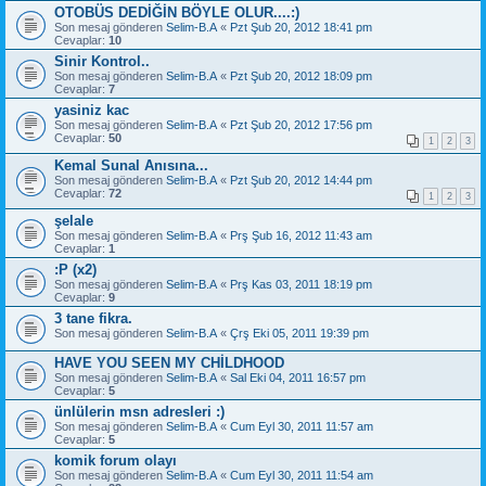
OTOBÜS DEDİĞİN BÖYLE OLUR....:)
Son mesaj gönderen
Selim-B.A
«
Pzt Şub 20, 2012 18:41 pm
Cevaplar:
10
Sinir Kontrol..
Son mesaj gönderen
Selim-B.A
«
Pzt Şub 20, 2012 18:09 pm
Cevaplar:
7
yasiniz kac
Son mesaj gönderen
Selim-B.A
«
Pzt Şub 20, 2012 17:56 pm
Cevaplar:
50
1
2
3
Kemal Sunal Anısına...
Son mesaj gönderen
Selim-B.A
«
Pzt Şub 20, 2012 14:44 pm
Cevaplar:
72
1
2
3
şelale
Son mesaj gönderen
Selim-B.A
«
Prş Şub 16, 2012 11:43 am
Cevaplar:
1
:P (x2)
Son mesaj gönderen
Selim-B.A
«
Prş Kas 03, 2011 18:19 pm
Cevaplar:
9
3 tane fikra.
Son mesaj gönderen
Selim-B.A
«
Çrş Eki 05, 2011 19:39 pm
HAVE YOU SEEN MY CHİLDHOOD
Son mesaj gönderen
Selim-B.A
«
Sal Eki 04, 2011 16:57 pm
Cevaplar:
5
ünlülerin msn adresleri :)
Son mesaj gönderen
Selim-B.A
«
Cum Eyl 30, 2011 11:57 am
Cevaplar:
5
komik forum olayı
Son mesaj gönderen
Selim-B.A
«
Cum Eyl 30, 2011 11:54 am