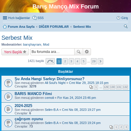
Barış Manço Mix Forum
Hızlı bağlantılar
SSS
Giriş
Forum Ana Sayfa
DİĞER FORUMLAR
Serbest Mix
ra
Serbest Mix
Moderatörler:
barışhayranı
,
Mod
Yeni Başlık
1421 başlık
1
2
3
4
5
…
29
Başlıklar
Şu Anda Hangi Sarkıyı Dinliyorsunuz?
Son mesaj gönderen
All Soul's Night
«
Cmt Mar 29, 2025 18:15 pm
Cevaplar:
3278
1
…
129
130
131
132
BARIS MANCO Filmi
Son mesaj gönderen
cemoli
«
Pzr Kas 24, 2024 23:46 pm
2024-2025
Son mesaj gönderen
Selim-B.A
«
Cmt Nis 08, 2023 19:27 pm
Cevaplar:
6
çağrışım oyunu
Son mesaj gönderen
Selim-B.A
«
Cmt Nis 08, 2023 19:24 pm
Cevaplar:
73
1
2
3