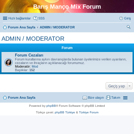
Barış Manço Mix Forum
Hızlı bağlantılar
SSS
Giriş
Forum Ana Sayfa
ADMIN / MODERATOR
ra
ADMIN / MODERATOR
Forum
Forum Cezaları
Forum kurallarına aykırı davranışlarda bulunan üyelerimize verilen uyarıların,
cezaların ve ihraçların açıklanacağı forumumuz.
Moderatör:
Mod
Başlıklar:
152
Geçiş yap
Forum Ana Sayfa
Bize ulaşın
Takım
Powered by
phpBB
® Forum Software © phpBB Limited
Türkçe çeviri:
phpBB Türkiye
&
Türkiye Forum