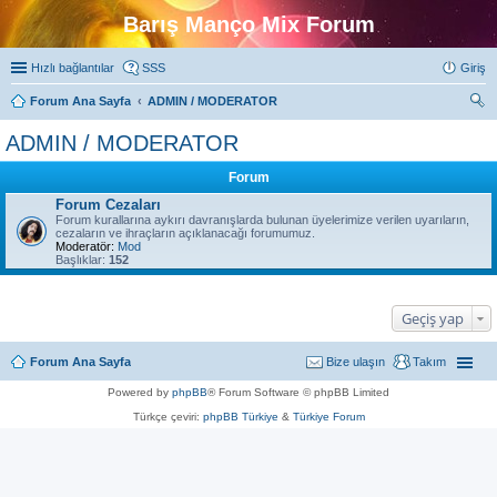
Barış Manço Mix Forum
Hızlı bağlantılar
SSS
Giriş
Forum Ana Sayfa
ADMIN / MODERATOR
ra
ADMIN / MODERATOR
Forum
Forum Cezaları
Forum kurallarına aykırı davranışlarda bulunan üyelerimize verilen uyarıların,
cezaların ve ihraçların açıklanacağı forumumuz.
Moderatör:
Mod
Başlıklar:
152
Geçiş yap
Forum Ana Sayfa
Bize ulaşın
Takım
Powered by
phpBB
® Forum Software © phpBB Limited
Türkçe çeviri:
phpBB Türkiye
&
Türkiye Forum