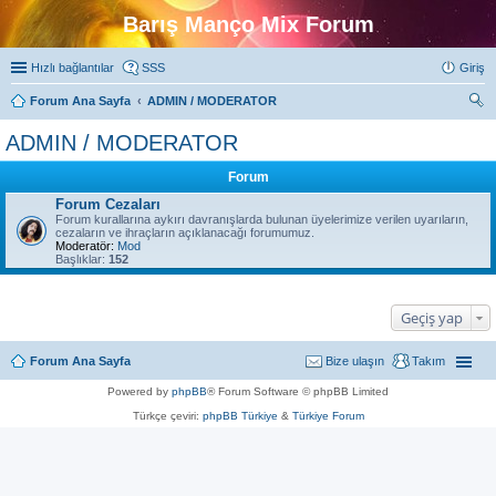
Barış Manço Mix Forum
Hızlı bağlantılar
SSS
Giriş
Forum Ana Sayfa
ADMIN / MODERATOR
ra
ADMIN / MODERATOR
Forum
Forum Cezaları
Forum kurallarına aykırı davranışlarda bulunan üyelerimize verilen uyarıların,
cezaların ve ihraçların açıklanacağı forumumuz.
Moderatör:
Mod
Başlıklar:
152
Geçiş yap
Forum Ana Sayfa
Bize ulaşın
Takım
Powered by
phpBB
® Forum Software © phpBB Limited
Türkçe çeviri:
phpBB Türkiye
&
Türkiye Forum