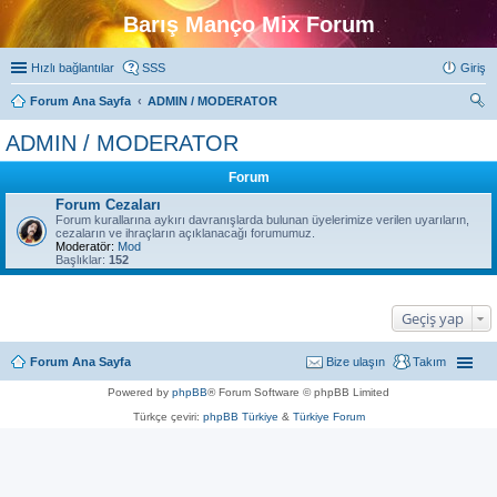
Barış Manço Mix Forum
Hızlı bağlantılar
SSS
Giriş
Forum Ana Sayfa
ADMIN / MODERATOR
ra
ADMIN / MODERATOR
Forum
Forum Cezaları
Forum kurallarına aykırı davranışlarda bulunan üyelerimize verilen uyarıların,
cezaların ve ihraçların açıklanacağı forumumuz.
Moderatör:
Mod
Başlıklar:
152
Geçiş yap
Forum Ana Sayfa
Bize ulaşın
Takım
Powered by
phpBB
® Forum Software © phpBB Limited
Türkçe çeviri:
phpBB Türkiye
&
Türkiye Forum