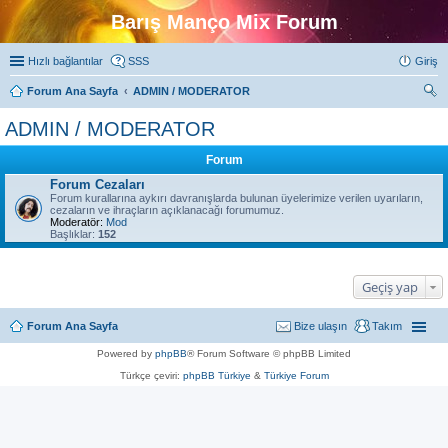
Barış Manço Mix Forum
Hızlı bağlantılar
SSS
Giriş
Forum Ana Sayfa
ADMIN / MODERATOR
ra
ADMIN / MODERATOR
Forum
Forum Cezaları
Forum kurallarına aykırı davranışlarda bulunan üyelerimize verilen uyarıların,
cezaların ve ihraçların açıklanacağı forumumuz.
Moderatör:
Mod
Başlıklar:
152
Geçiş yap
Forum Ana Sayfa
Bize ulaşın
Takım
Powered by
phpBB
® Forum Software © phpBB Limited
Türkçe çeviri:
phpBB Türkiye
&
Türkiye Forum