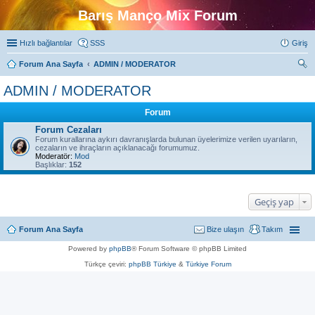
Barış Manço Mix Forum
Hızlı bağlantılar
SSS
Giriş
Forum Ana Sayfa
ADMIN / MODERATOR
ra
ADMIN / MODERATOR
Forum
Forum Cezaları
Forum kurallarına aykırı davranışlarda bulunan üyelerimize verilen uyarıların,
cezaların ve ihraçların açıklanacağı forumumuz.
Moderatör:
Mod
Başlıklar:
152
Geçiş yap
Forum Ana Sayfa
Bize ulaşın
Takım
Powered by
phpBB
® Forum Software © phpBB Limited
Türkçe çeviri:
phpBB Türkiye
&
Türkiye Forum