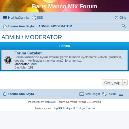
Barış Manço Mix Forum
Hızlı bağlantılar
SSS
Giriş
Forum Ana Sayfa
ADMIN / MODERATOR
ra
ADMIN / MODERATOR
Forum
Forum Cezaları
Forum kurallarına aykırı davranışlarda bulunan üyelerimize verilen uyarıların,
cezaların ve ihraçların açıklanacağı forumumuz.
Moderatör:
Mod
Başlıklar:
152
Geçiş yap
Forum Ana Sayfa
Bize ulaşın
Takım
Powered by
phpBB
® Forum Software © phpBB Limited
Türkçe çeviri:
phpBB Türkiye
&
Türkiye Forum