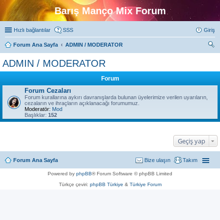
Barış Manço Mix Forum
Hızlı bağlantılar
SSS
Giriş
Forum Ana Sayfa
ADMIN / MODERATOR
ra
ADMIN / MODERATOR
Forum
Forum Cezaları
Forum kurallarına aykırı davranışlarda bulunan üyelerimize verilen uyarıların,
cezaların ve ihraçların açıklanacağı forumumuz.
Moderatör:
Mod
Başlıklar:
152
Geçiş yap
Forum Ana Sayfa
Bize ulaşın
Takım
Powered by
phpBB
® Forum Software © phpBB Limited
Türkçe çeviri:
phpBB Türkiye
&
Türkiye Forum