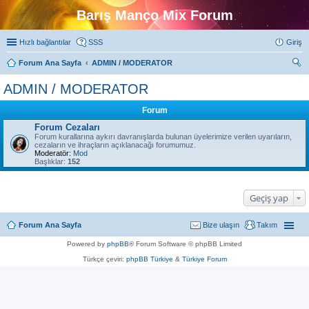
Barış Manço Mix Forum
Hızlı bağlantılar
SSS
Giriş
Forum Ana Sayfa
ADMIN / MODERATOR
ra
ADMIN / MODERATOR
Forum
Forum Cezaları
Forum kurallarına aykırı davranışlarda bulunan üyelerimize verilen uyarıların,
cezaların ve ihraçların açıklanacağı forumumuz.
Moderatör:
Mod
Başlıklar:
152
Geçiş yap
Forum Ana Sayfa
Bize ulaşın
Takım
Powered by
phpBB
® Forum Software © phpBB Limited
Türkçe çeviri:
phpBB Türkiye
&
Türkiye Forum