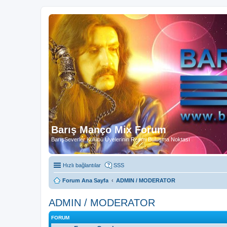
Barış Manço Mix Forum
BarışSeverler Kulübü Üyelerinin Resmi Buluşma Noktası
Hızlı bağlantılar
SSS
Forum Ana Sayfa
ADMIN / MODERATOR
ADMIN / MODERATOR
FORUM