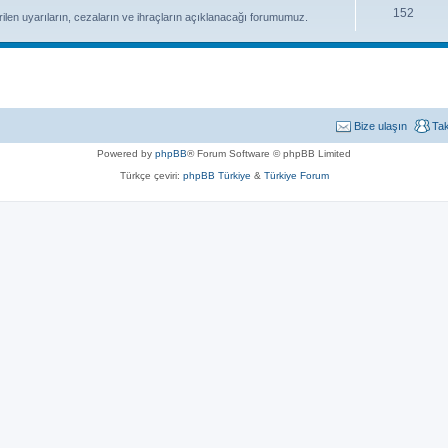
152
ilen uyarıların, cezaların ve ihraçların açıklanacağı forumumuz.
Bize ulaşın
Ta
Powered by
phpBB
® Forum Software © phpBB Limited
Türkçe çeviri:
phpBB Türkiye
&
Türkiye Forum