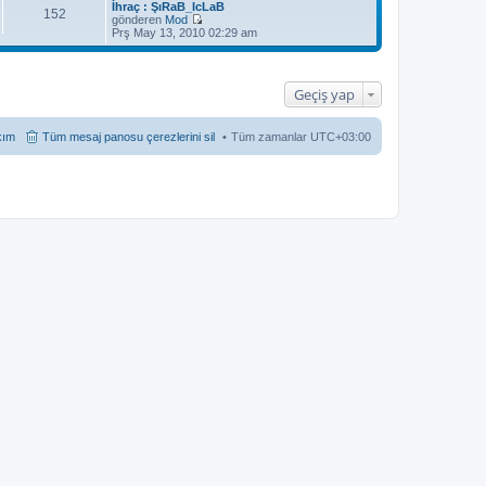
İhraç : ŞıRaB_IcLaB
152
gönderen
Mod
S
Prş May 13, 2010 02:29 am
o
n
m
e
Geçiş yap
s
a
j
ı
kım
Tüm mesaj panosu çerezlerini sil
Tüm zamanlar
UTC+03:00
g
ö
r
ü
n
t
ü
l
e